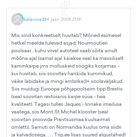
katariina33
4. jaan 2009 21:19
Mis sind konkreetselt huvitab? Mõned esimesel
hetkel meelde tulevad asjad: Nourmoutieri
poolsaar , kuhu viival autoteel saab sõita ainult
mõõna ajal (samal ajal käiakse seal ka massiliselt
kammkarpe jms molluskeid söögiks korjamas -
kui huvitab, siis soovitav hankida kummikud,
väike labidake ja mingi ämbrike:))+ soolaväljakud.
Siis muidugi Euroopa põhjapoolseim tipp Brestis
(seal soovitan restoranis karpe süüa - hea
kvaliteet). Tagasi tulles Jaques´i linnake imeilusa
vaatega, siis Mont St Michel klooster (seal
soovitan proovida Prantsusmaa kuulsaimat
omletti). Samuti on Normandia kuulus oma siidri
ja kalvadosega. . . . Trip.ee lisas suured algustähed!