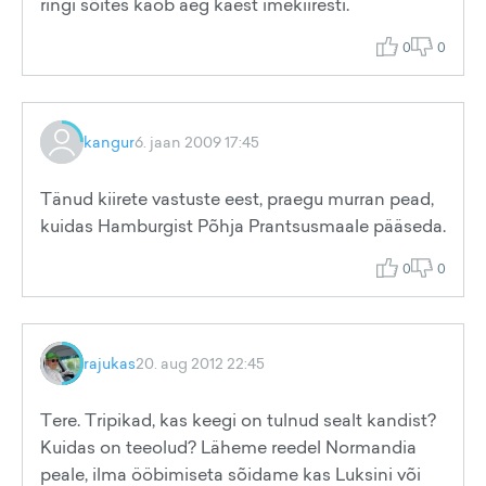
ringi sõites kaob aeg käest imekiiresti.
0
0
kangur
6. jaan 2009 17:45
Tänud kiirete vastuste eest, praegu murran pead,
kuidas Hamburgist Põhja Prantsusmaale pääseda.
0
0
rajukas
20. aug 2012 22:45
Tere. Tripikad, kas keegi on tulnud sealt kandist?
Kuidas on teeolud? Läheme reedel Normandia
peale, ilma ööbimiseta sõidame kas Luksini või