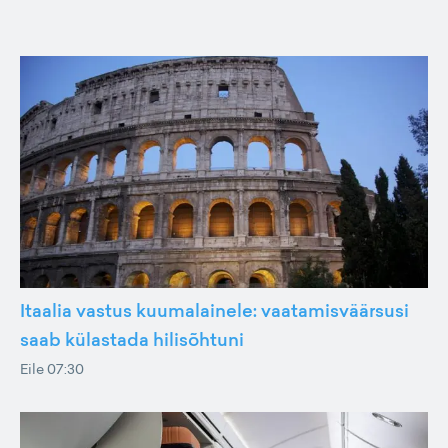
Itaalia vastus kuumalainele: vaatamisväärsusi
saab külastada hilisõhtuni
Eile 07:30