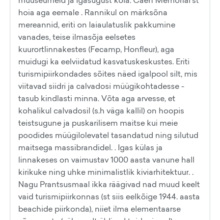
muuseumeid ja igasugust kola. Caen Memorial'st
hoia aga eemale . Rannikul on märksõna
mereannid, eriti on laiaulatuslik pakkumine
vanades, teise ilmasõja eelsetes
kuurortlinnakestes (Fecamp, Honfleur), aga
muidugi ka eelviidatud kasvatuskeskustes. Eriti
turismipiirkondades sõites näed igalpool silt, mis
viitavad siidri ja calvadosi müügikohtadesse -
tasub kindlasti minna. Võta aga arvesse, et
kohalikul calvadosil (s.h väga kallil) on hoopis
teistsugune ja puskarilisem maitse kui meie
poodides müügilolevatel tasandatud ning silutud
maitsega massibrandidel. . Igas külas ja
linnakeses on vaimustav 1000 aasta vanune hall
kirikuke ning uhke minimalistlik kiviarhitektuur. .
Nagu Prantsusmaal ikka räägivad nad muud keelt
vaid turismipiirkonnas (st siis eelkõige 1944. aasta
beachide piirkonda), niiet ilma elementaarse