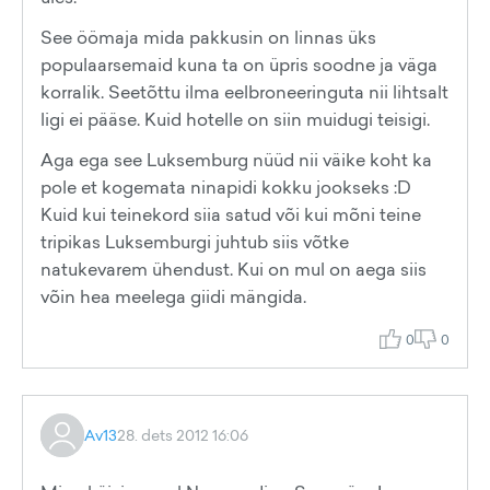
See öömaja mida pakkusin on linnas üks
populaarsemaid kuna ta on üpris soodne ja väga
korralik. Seetõttu ilma eelbroneeringuta nii lihtsalt
ligi ei pääse. Kuid hotelle on siin muidugi teisigi.
Aga ega see Luksemburg nüüd nii väike koht ka
pole et kogemata ninapidi kokku jookseks :D
Kuid kui teinekord siia satud või kui mõni teine
tripikas Luksemburgi juhtub siis võtke
natukevarem ühendust. Kui on mul on aega siis
võin hea meelega giidi mängida.
0
0
Av13
28. dets 2012 16:06