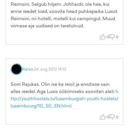
Reimsini. Selgub hiljem. Johhaidii, ole hea, kui
enne reedet loed, soovita head puhkepaika Luxist
Reimsini, nii hotelli, motelli kui campingut. Muud
viimase aja uudised on teretulnud.
0
0
Raivo.
24. aug 2012 14:12
Sorri Rajukas. Olin ise ka reisil ja arvutisse sain
alles reedel. Aga Luxis ööbimiseks soovitan alati
h
ttp://youthhostels.lu/luxemburgish-youth-hostels/
luxembourg/10_50_EN.html
0
0