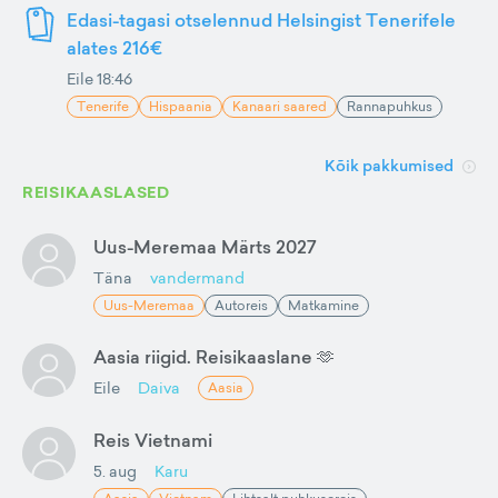
Edasi-tagasi otselennud Helsingist Tenerifele
alates 216€
Eile 18:46
Tenerife
Hispaania
Kanaari saared
Rannapuhkus
Kõik pakkumised
REISIKAASLASED
Uus-Meremaa Märts 2027
Täna
vandermand
Uus-Meremaa
Autoreis
Matkamine
Aasia riigid. Reisikaaslane 🫶
Eile
Daiva
Aasia
Reis Vietnami
5. aug
Karu