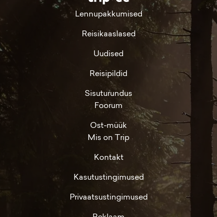
Lennupakkumised
Reisikaaslased
Uudised
Reisipildid
Sisuturundus
Foorum
Ost-müük
Mis on Trip
Kontakt
Kasutustingimused
Privaatsustingimused
Reklaam