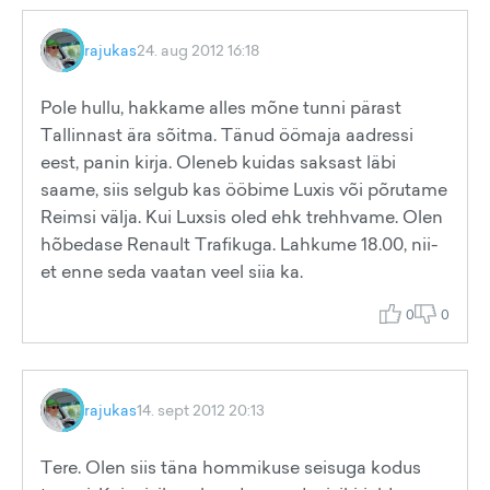
rajukas
24. aug 2012 16:18
Pole hullu, hakkame alles mõne tunni pärast
Tallinnast ära sõitma. Tänud öömaja aadressi
eest, panin kirja. Oleneb kuidas saksast läbi
saame, siis selgub kas ööbime Luxis või põrutame
Reimsi välja. Kui Luxsis oled ehk trehhvame. Olen
hõbedase Renault Trafikuga. Lahkume 18.00, nii-
et enne seda vaatan veel siia ka.
0
0
rajukas
14. sept 2012 20:13
Tere. Olen siis täna hommikuse seisuga kodus