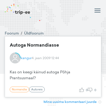
Foorum
/
Üldfoorum
Autoga Normandiasse
kangur
4. jaan 2009 12:44
Kas on keegi käinud autoga Põhja
Prantsusmaal?
Normandia
Autoreis
0
0
Mine uusima kommentaari juurde