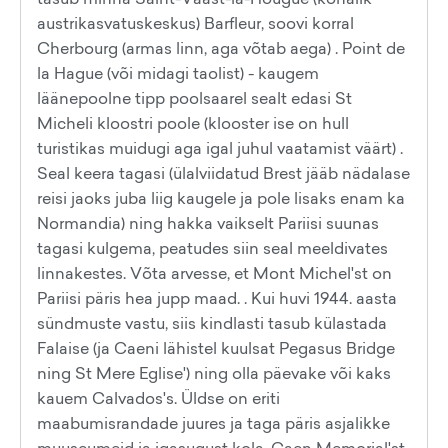
austrikasvatuskeskus) Barfleur, soovi korral
Cherbourg (armas linn, aga võtab aega) . Point de
la Hague (või midagi taolist) - kaugem
läänepoolne tipp poolsaarel sealt edasi St
Micheli kloostri poole (klooster ise on hull
turistikas muidugi aga igal juhul vaatamist väärt) .
Seal keera tagasi (ülalviidatud Brest jääb nädalase
reisi jaoks juba liig kaugele ja pole lisaks enam ka
Normandia) ning hakka vaikselt Pariisi suunas
tagasi kulgema, peatudes siin seal meeldivates
linnakestes. Võta arvesse, et Mont Michel'st on
Pariisi päris hea jupp maad. . Kui huvi 1944. aasta
sündmuste vastu, siis kindlasti tasub külastada
Falaise (ja Caeni lähistel kuulsat Pegasus Bridge
ning St Mere Eglise') ning olla päevake või kaks
kauem Calvados's. Üldse on eriti
maabumisrandade juures ja taga päris asjalikke