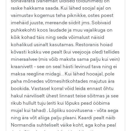
sõnavarata (vähemalt üldised toidunimed) on
raske hakkama saada. Kui lähed soojal ajal on
vaimustav kogemus teha piknikke, ostes poest
imehäid juuste, mereande siidrit jms. Sobivaid
puhkekohti koos laudade ja muu vajalikuga on
kõik kohad täis ning seda võimalust näisid
kohalikud usinalt kasutamas. Restoranis hoiad
kõvasti kokku vee pealt (kui veejooja oled) tellides
mineraalvee (mis võib maksta sama palju kui vein)
kraanivett - see on seal hästi levinud tava ning ei
maksa reegline midagi. . Kui lähed hooajal, pole
paha mõnedes võtmesihtkohtades majutus ära
bookida. Vastasel korral võid leida ennast õhtu
hakul närviliselt ühest linnast teise sõitmas ja see
rikub hullult tuju (eriti kui lõpuks pead ööbima
mujal kui tahad) . Lõpliku soovitusena - võta aega
ning ära võt aliiga palju plaani. Kaardi pealt näib
Normandia suhteliselt väike koht, aga koha peal