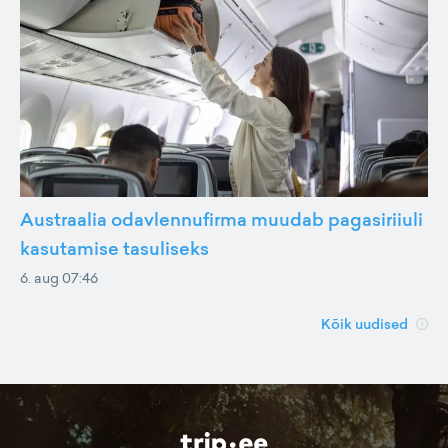
Austraalia odavlennufirma muudab pagasiriiuli
kasutamise tasuliseks
6. aug 07:46
Kõik uudised