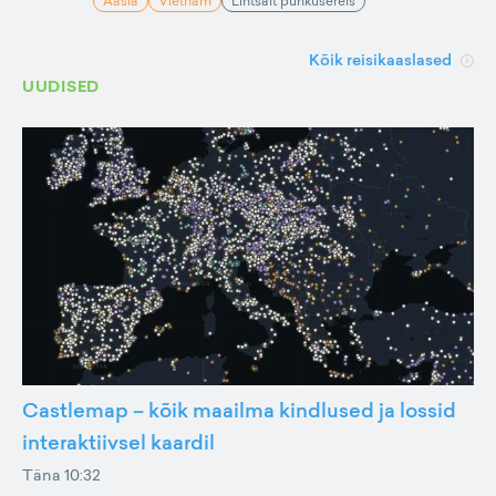
Aasia
Vietnam
Lihtsalt puhkusereis
Kõik reisikaaslased
UUDISED
Castlemap – kõik maailma kindlused ja lossid
interaktiivsel kaardil
Täna 10:32