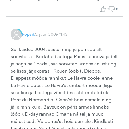
0
0
kopsik
5. jaan 2009 11:43
Sai käidud 2004. aastal ning julgen soojalt
soovitada. . Kui lähed autoga Pariisi lennuväljadelt
ja aega ca 1 nädal, siis soovitan umbes sellist ringi
sellises järjekorras: . Rouen (ööbi) . Dieppe,
Dieppest mööda rannikut Le Havre poole, enne
Le Havre ööbi. . Le Havre'st ümbert mööda (liiga
suur linn ja teistega võrreldes suht mõtetu) üle
Pont du Normandie . Caen'st hoia eemale ning
jälle rannikule . Bayeux on päris armas linnake
(ööbi), D-day rannad Omaha näitel ja muud
mälestised . Valognes'st hoia eemale . Kindlasti
tasub minna Saint-Vaast-la-Hougue (kohalik