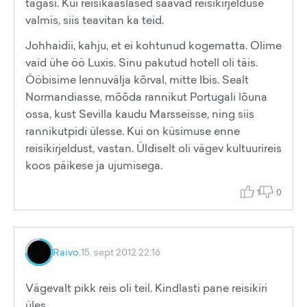
tagasi. Kui reisikaaslased saavad reisikirjelduse
valmis, siis teavitan ka teid.
Johhaidii, kahju, et ei kohtunud kogematta. Olime
vaid ühe öö Luxis. Sinu pakutud hotell oli täis.
Ööbisime lennuvälja kõrval, mitte Ibis. Sealt
Normandiasse, mõõda rannikut Portugali lõuna
ossa, kust Sevilla kaudu Marsseisse, ning siis
rannikutpidi ülesse. Kui on küsimuse enne
reisikirjeldust, vastan. Üldiselt oli vägev kultuurireis
koos päikese ja ujumisega.
1
0
Raivo.
15. sept 2012 22:16
Vägevalt pikk reis oli teil. Kindlasti pane reisikiri
üles.