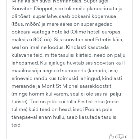
Mina käisin suvel Normandias. Super äge!
Soovitan Dieppet, see tuli meile planeerimata ja
oli tõesti super lahe, saab ookeani kogemuse
(tõus, mõõn) ja mere ääres on super ägedad
ookeani vaatega hotellid (Olime hotell europas,
maksis u 80€ öö). Siis soovitan veel Ertretis käia,
seal on imeline loodus. Kindlasti kasutada
külavahe teid, mitte tasulisi kiirteid, need on palju
lahedamad. Kui ajalugu huvitab siis soovitan ka II
maailmasõja aegseid surnuaedu (kanada, usa)
erinevaid randu kus toimusid lahingud, kindlasti
mereande ja Mont St Michel saarekloostrit
(minge hommikul varem, seal ei ole siis nii palju
turiste). Tee on pikk kui tulla Eestist otse (meie
tulime) kuid teed on head, isegi Poolas pole
tänapäeval enam hullu, saab kasutada tasulisi
teid.
0
0