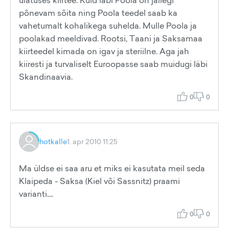
ulatuses kiirtee. Kuid läbi Poola on jällegi
põnevam sõita ning Poola teedel saab ka
vahetumalt kohalikega suhelda. Mulle Poola ja
poolakad meeldivad. Rootsi, Taani ja Saksamaa
kiirteedel kimada on igav ja steriilne. Aga jah
kiiresti ja turvaliselt Euroopasse saab muidugi läbi
Skandinaavia.
0
0
hotkalle
1. apr 2010 11:25
Ma üldse ei saa aru et miks ei kasutata meil seda
Klaipeda - Saksa (Kiel või Sassnitz) praami
varianti....
0
0