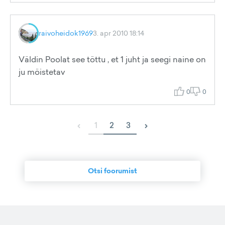
raivoheidok1969
3. apr 2010 18:14
Väldin Poolat see töttu , et 1 juht ja seegi naine on
ju möistetav
0
0
‹
›
1
2
3
Otsi foorumist