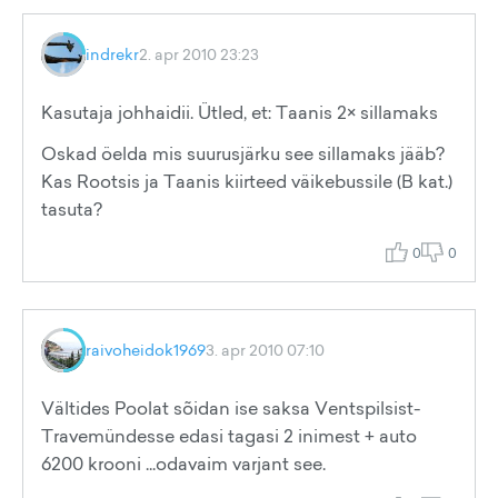
indrekr
2. apr 2010 23:23
Kasutaja johhaidii. Ütled, et: Taanis 2× sillamaks
Oskad öelda mis suurusjärku see sillamaks jääb?
Kas Rootsis ja Taanis kiirteed väikebussile (B kat.)
tasuta?
0
0
raivoheidok1969
3. apr 2010 07:10
Vältides Poolat sõidan ise saksa Ventspilsist-
Travemündesse edasi tagasi 2 inimest + auto
6200 krooni ...odavaim varjant see.