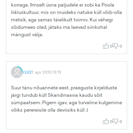
korraga. Ilmselt üsna paljudele ei sobi ka Poola
liikluskultuur, mis on muideks natuke küll võib-olla
metsik, aga samas täielikult toimiv. Kui vähegi
sõidumees oled, jätaks ma laevad siinkohal
mängust välja.
0
0
r2d2
1. apr 2010 13:13
Suur tänu nõuannete eest, praeguste kirjelduste
järgi tundub küll Skandinaavia kaudu sõit
sümpaatsem. Pigem igav, aga turvaline kulgemine
võiks perereisile olla deviisiks küll :)
0
0