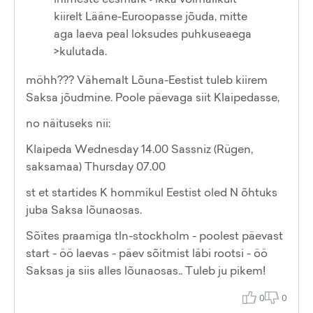
kiirelt Lääne-Euroopasse jõuda, mitte
aga laeva peal loksudes puhkuseaega
>kulutada.
möhh??? Vähemalt Lõuna-Eestist tuleb kiirem
Saksa jõudmine. Poole päevaga siit Klaipedasse,
no näituseks nii:
Klaipeda Wednesday 14.00 Sassniz (Rügen,
saksamaa) Thursday 07.00
st et startides K hommikul Eestist oled N õhtuks
juba Saksa lõunaosas.
Sõites praamiga tln-stockholm - poolest päevast
start - öö laevas - päev sõitmist läbi rootsi - öö
Saksas ja siis alles lõunaosas.. Tuleb ju pikem!
0
0