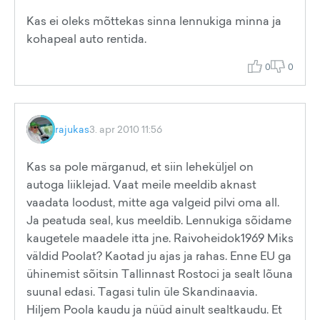
Kas ei oleks mõttekas sinna lennukiga minna ja
kohapeal auto rentida.
0
0
rajukas
3. apr 2010 11:56
Kas sa pole märganud, et siin leheküljel on
autoga liiklejad. Vaat meile meeldib aknast
vaadata loodust, mitte aga valgeid pilvi oma all.
Ja peatuda seal, kus meeldib. Lennukiga sõidame
kaugetele maadele itta jne. Raivoheidok1969 Miks
väldid Poolat? Kaotad ju ajas ja rahas. Enne EU ga
ühinemist sõitsin Tallinnast Rostoci ja sealt lõuna
suunal edasi. Tagasi tulin üle Skandinaavia.
Hiljem Poola kaudu ja nüüd ainult sealtkaudu. Et