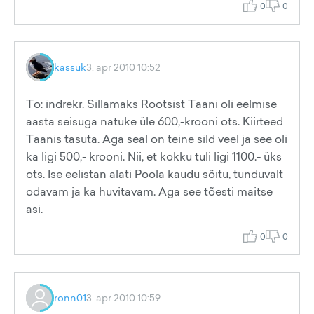
0
0
kassuk
3. apr 2010 10:52
To: indrekr. Sillamaks Rootsist Taani oli eelmise
aasta seisuga natuke üle 600,-krooni ots. Kiirteed
Taanis tasuta. Aga seal on teine sild veel ja see oli
ka ligi 500,- krooni. Nii, et kokku tuli ligi 1100.- üks
ots. Ise eelistan alati Poola kaudu sõitu, tunduvalt
odavam ja ka huvitavam. Aga see tõesti maitse
asi.
0
0
ronn01
3. apr 2010 10:59