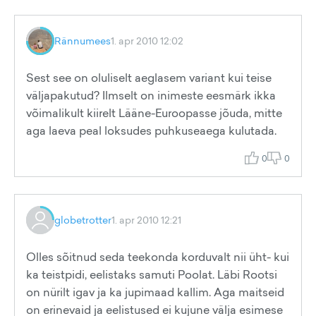
Rännumees
1. apr 2010 12:02
Sest see on oluliselt aeglasem variant kui teise
väljapakutud? Ilmselt on inimeste eesmärk ikka
võimalikult kiirelt Lääne-Euroopasse jõuda, mitte
aga laeva peal loksudes puhkuseaega kulutada.
0
0
globetrotter
1. apr 2010 12:21
Olles sõitnud seda teekonda korduvalt nii üht- kui
ka teistpidi, eelistaks samuti Poolat. Läbi Rootsi
on nürilt igav ja ka jupimaad kallim. Aga maitseid
on erinevaid ja eelistused ei kujune välja esimese