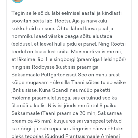
Tegin selle sõidu läbi eelmisel aastal ja kindlasti
soovitan sõita läbi Rootsi. Aja ja närvikulu
kokkuhoid on suur. Õhtul lähed laeva peal ja
hommikul saad värske peaga sõitu alustada
(eeldusel, et laeval hullu pidu ei pane). Ning Rootsi
teedel on lausa lust sõita. Marsruudi valisime nii,
et läksime läbi Helsingborgi (praamiga Helsingöri)
ning siis Rodbysse (kust siis praamiga
Saksamaale Puttgartenisse). See on minu arust
kõige mugavam - üle silla Taani sõites tuleb väike
jõnks sisse. Kuna Scandlines müüb paketti
mõlema praamiületusega, siis ei tulnud see ka
ülemäära kallis. Niiviisi jõudsime õhtul 8 paiku
Saksamaale (Taani praam ca 20 min, Saksamaa
praam ca 45 min), kusjuures sai vahepeal tehtud
ka söögi- ja puhkepause. Järgmise päeva õhtuks
oleks teoorias jõudnud Prantsusmaale Amiensi