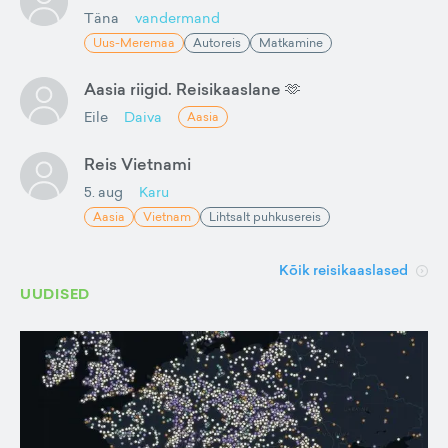
Täna
vandermand
Uus-Meremaa
Autoreis
Matkamine
Aasia riigid. Reisikaaslane 🫶
Eile
Daiva
Aasia
Reis Vietnami
5. aug
Karu
Aasia
Vietnam
Lihtsalt puhkusereis
Kõik reisikaaslased
UUDISED