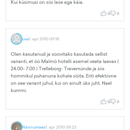
Kui küsimusi on siis lase aga käia.
0
0
uva
1. apr 2010 09:18
Olen kasutanud ja soovitaks kasutada sellist
varianti, et öö Malmö hotelli asemel veeta laevas (
24.00- 7.00 ) Trelleborg- Travemünde ja siis
hommikul puhanuna kohale söita. Eriti efektiivne
on see variant juhul, kui on ainult üks juht. Nael
kummi.
0
0
Rännumees
1. apr 2010 09:23