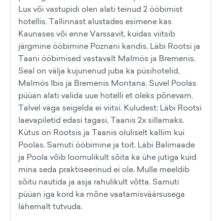
Lux või vastupidi olen alati teinud 2 ööbimist
hotellis. Tallinnast alustades esimene kas
Kaunases või enne Varssavit, kuidas viitsib
järgmine ööbimine Poznani kandis. Läbi Rootsi ja
Taani ööbimised vastavalt Malmös ja Bremenis.
Seal on välja kujunenud juba ka püsihotelid,
Malmös Ibis ja Bremenis Montana. Suvel Poolas
püüan alati valida uue hotelli et oleks põnevam.
Talvel väga seigelda ei viitsi. Kuludest: Läbi Rootsi
laevapiletid edasi tagasi, Taanis 2x sillamaks.
Kütus on Rootsis ja Taanis oluliselt kallim kui
Poolas. Samuti ööbimine ja toit. Läbi Balimaade
ja Poola võib loomulikult sõita ka ühe jutiga kuid
mina seda praktiseerinud ei ole. Mulle meeldib
sõitu nautida ja asja rahulikult võtta. Samuti
püüan iga kord ka mõne vaatamisväärsusega
lähemalt tutvuda.