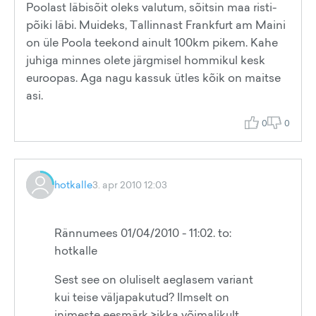
Poolast läbisõit oleks valutum, sõitsin maa risti-
põiki läbi. Muideks, Tallinnast Frankfurt am Maini
on üle Poola teekond ainult 100km pikem. Kahe
juhiga minnes olete järgmisel hommikul kesk
euroopas. Aga nagu kassuk ütles kõik on maitse
asi.
0
0
hotkalle
3. apr 2010 12:03
Rännumees 01/04/2010 - 11:02. to:
hotkalle
Sest see on oluliselt aeglasem variant
kui teise väljapakutud? Ilmselt on
inimeste eesmärk >ikka võimalikult