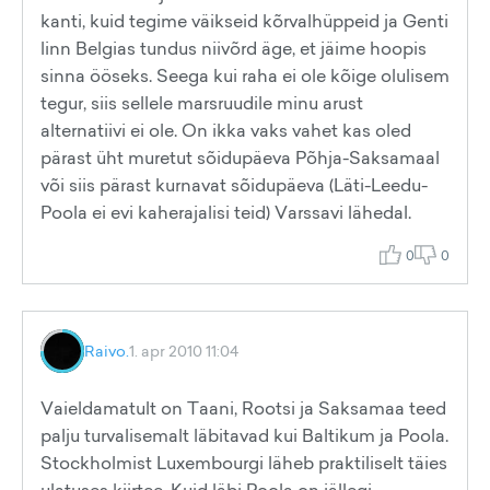
kanti, kuid tegime väikseid kõrvalhüppeid ja Genti
linn Belgias tundus niivõrd äge, et jäime hoopis
sinna ööseks. Seega kui raha ei ole kõige olulisem
tegur, siis sellele marsruudile minu arust
alternatiivi ei ole. On ikka vaks vahet kas oled
pärast üht muretut sõidupäeva Põhja-Saksamaal
või siis pärast kurnavat sõidupäeva (Läti-Leedu-
Poola ei evi kaherajalisi teid) Varssavi lähedal.
0
0
Raivo.
1. apr 2010 11:04
Vaieldamatult on Taani, Rootsi ja Saksamaa teed
palju turvalisemalt läbitavad kui Baltikum ja Poola.
Stockholmist Luxembourgi läheb praktiliselt täies