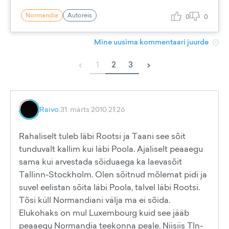
Normandia
Autoreis
0
0
Mine uusima kommentaari juurde
‹
›
1
2
3
Raivo.
31. märts 2010 21:26
Rahaliselt tuleb läbi Rootsi ja Taani see sõit
tunduvalt kallim kui läbi Poola. Ajaliselt peaaegu
sama kui arvestada sõiduaega ka laevasõit
Tallinn-Stockholm. Olen sõitnud mõlemat pidi ja
suvel eelistan sõita läbi Poola, talvel läbi Rootsi.
Tõsi küll Normandiani välja ma ei sõida.
Elukohaks on mul Luxembourg kuid see jääb
peaaegu Normandia teekonna peale. Niisiis Tln-