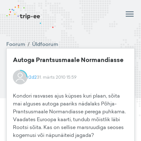
Foorum
/
Üldfoorum
Autoga Prantsusmaale Normandiasse
r2d2
31. märts 2010 15:59
Kondori rasvases ajus küpses kuri plaan, sõita
mai alguses autoga paariks nädalaks Põhja-
Prantsusmaale Normandiasse perega puhkama.
Vaadates Euroopa kaarti, tundub mõistlik läbi
Rootsi sõita. Kas on sellise marsruudiga seoses
kogemusi või näpunäiteid jagada?