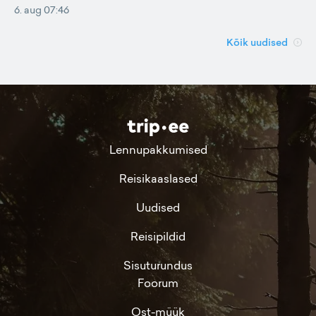
6. aug 07:46
Kõik uudised
Lennupakkumised
Reisikaaslased
Uudised
Reisipildid
Sisuturundus
Foorum
Ost-müük