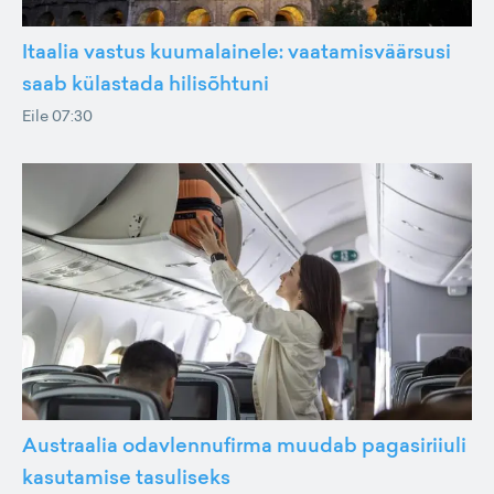
Itaalia vastus kuumalainele: vaatamisväärsusi
saab külastada hilisõhtuni
Eile 07:30
Austraalia odavlennufirma muudab pagasiriiuli
kasutamise tasuliseks