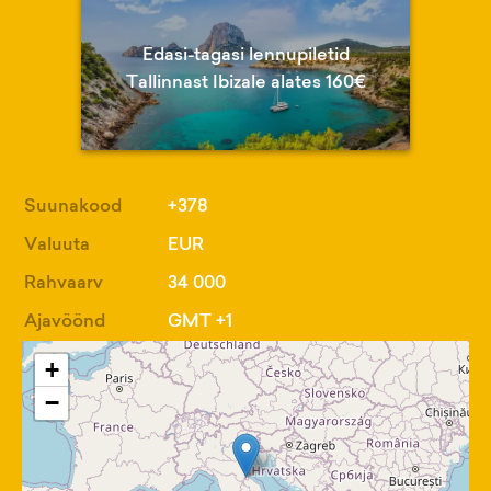
Edasi-tagasi lennupiletid
Tallinnast Ibizale alates 160€
Suunakood
+378
Valuuta
EUR
Rahvaarv
34 000
Ajavöönd
GMT +1
+
−