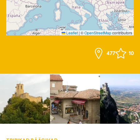
Leaflet
|
©
OpenStreetMap
contributors
477
10