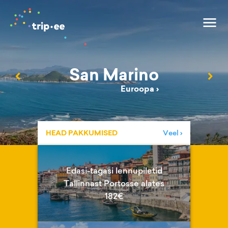
San Marino
‹
›
Euroopa
›
HEAD PAKKUMISED
Veel ›
Edasi-tagasi lennupiletid
Tallinnast Portosse alates
182€