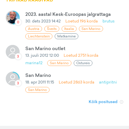
TRIPIKAD RÄÄGIVAD
2023. aastal Kesk-Euroopas jalgrattaga
30. dets 2023 14:42
Loetud
196
korda
brutus
0
Austria
Šveits
Itaalia
San Marino
Liechtenstein
Matkamine
San Marino outlet
13. juuli 2012 12:00
Loetud
2751
korda
3
marina12
San Marino
Ostureis
San Marino
18. apr 2011 11:15
Loetud
2863
korda
antipritni
3
San Marino
Kõik positused