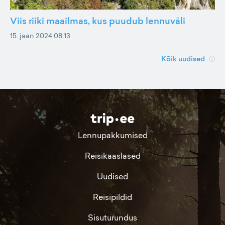
Viis riiki maailmas, kus puudub lennuväli
15. jaan 2024 08:13
Kõik uudised
Lennupakkumised
Reisikaaslased
Uudised
Reisipildid
Sisuturundus