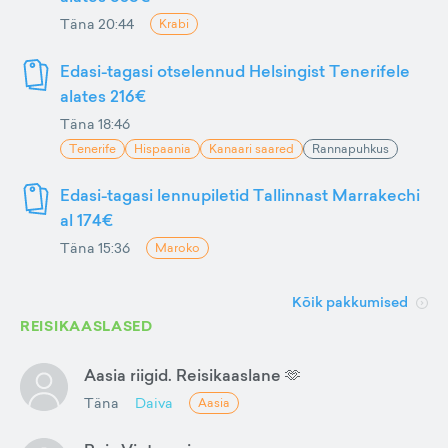
Täna 20:44
Krabi
Edasi-tagasi otselennud Helsingist Tenerifele
alates 216€
Täna 18:46
Tenerife
Hispaania
Kanaari saared
Rannapuhkus
Edasi-tagasi lennupiletid Tallinnast Marrakechi
al 174€
Täna 15:36
Maroko
Kõik pakkumised
REISIKAASLASED
Aasia riigid. Reisikaaslane 🫶
Täna
Daiva
Aasia