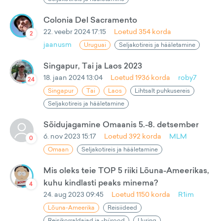
Colonia Del Sacramento
22. veebr 2024 17:15
Loetud
354
korda
2
jaanusm
Uruguai
Seljakotireis ja hääletamine
Singapur, Tai ja Laos 2023
18. jaan 2024 13:04
Loetud
1936
korda
roby7
24
Singapur
Tai
Laos
Lihtsalt puhkusereis
Seljakotireis ja hääletamine
Sõidujagamine Omaanis 5.-8. detsember
6. nov 2023 15:17
Loetud
392
korda
MLM
0
Omaan
Seljakotireis ja hääletamine
Mis oleks teie TOP 5 riiki Lõuna-Ameerikas,
kuhu kindlasti peaks minema?
4
24. aug 2023 09:45
Loetud
1150
korda
R1im
Lõuna-Ameerika
Reisiideed
Reisikorraldajad ja -bürood
Uuring