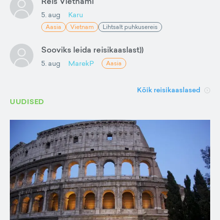
Reis Vietnami
5. aug
Karu
Aasia
Vietnam
Lihtsalt puhkusereis
Sooviks leida reisikaaslast))
5. aug
MarekP
Aasia
Kõik reisikaaslased
UUDISED