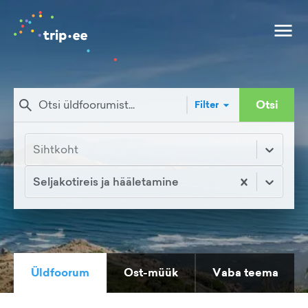
Otsi
Filter
Sihtkoht
Seljakotireis ja hääletamine
Üldfoorum
Ost-müük
Vaba teema