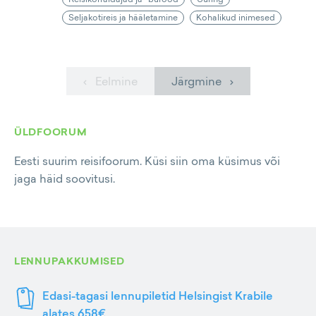
Seljakotireis ja hääletamine
Kohalikud inimesed
‹ Eelmine
Järgmine ›
ÜLDFOORUM
Eesti suurim reisifoorum. Küsi siin oma küsimus või
jaga häid soovitusi.
LENNUPAKKUMISED
Edasi-tagasi lennupiletid Helsingist Krabile
alates 658€