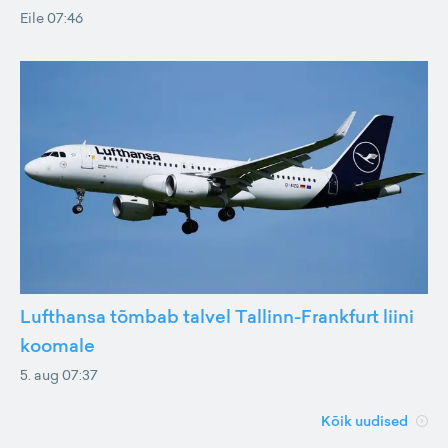
Eile 07:46
Lufthansa tõmbab talvel Tallinn-Frankfurt liini
koomale
5. aug 07:37
Kõik uudised