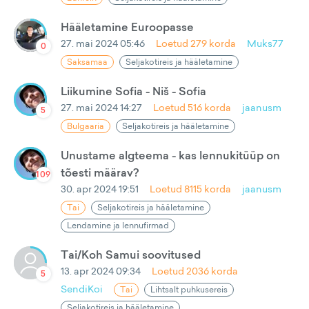
Hääletamine Euroopasse
27. mai 2024 05:46
Loetud
279
korda
Muks77
0
Saksamaa
Seljakotireis ja hääletamine
Liikumine Sofia - Niš - Sofia
27. mai 2024 14:27
Loetud
516
korda
jaanusm
5
Bulgaaria
Seljakotireis ja hääletamine
Unustame algteema - kas lennukitüüp on
tõesti määrav?
109
30. apr 2024 19:51
Loetud
8115
korda
jaanusm
Tai
Seljakotireis ja hääletamine
Lendamine ja lennufirmad
Tai/Koh Samui soovitused
13. apr 2024 09:34
Loetud
2036
korda
5
SendiKoi
Tai
Lihtsalt puhkusereis
Seljakotireis ja hääletamine