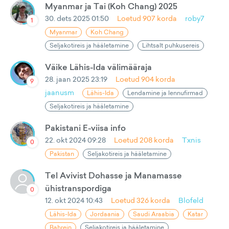
Myanmar ja Tai (Koh Chang) 2025
30. dets 2025 01:50
Loetud
907
korda
roby7
1
Myanmar
Koh Chang
Seljakotireis ja hääletamine
Lihtsalt puhkusereis
Väike Lähis-Ida välimääraja
28. jaan 2025 23:19
Loetud
904
korda
9
jaanusm
Lähis-Ida
Lendamine ja lennufirmad
Seljakotireis ja hääletamine
Pakistani E-viisa info
22. okt 2024 09:28
Loetud
208
korda
Txnis
0
Pakistan
Seljakotireis ja hääletamine
Tel Avivist Dohasse ja Manamasse
ühistranspordiga
0
12. okt 2024 10:43
Loetud
326
korda
Blofeld
Lähis-Ida
Jordaania
Saudi Araabia
Katar
Bahrein
Seljakotireis ja hääletamine