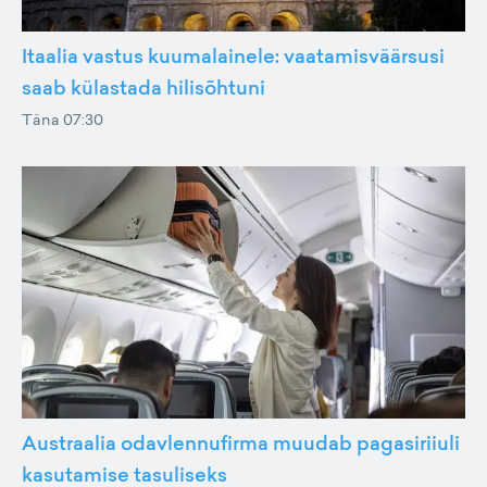
Itaalia vastus kuumalainele: vaatamisväärsusi
saab külastada hilisõhtuni
Täna 07:30
Austraalia odavlennufirma muudab pagasiriiuli
kasutamise tasuliseks