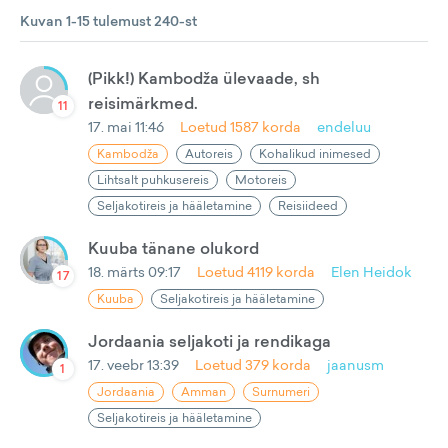
Kuvan 1-15 tulemust 240-st
(Pikk!) Kambodža ülevaade, sh
reisimärkmed.
11
17. mai 11:46
Loetud
1587
korda
endeluu
Kambodža
Autoreis
Kohalikud inimesed
Lihtsalt puhkusereis
Motoreis
Seljakotireis ja hääletamine
Reisiideed
Kuuba tänane olukord
18. märts 09:17
Loetud
4119
korda
Elen Heidok
17
Kuuba
Seljakotireis ja hääletamine
Jordaania seljakoti ja rendikaga
17. veebr 13:39
Loetud
379
korda
jaanusm
1
Jordaania
Amman
Surnumeri
Seljakotireis ja hääletamine