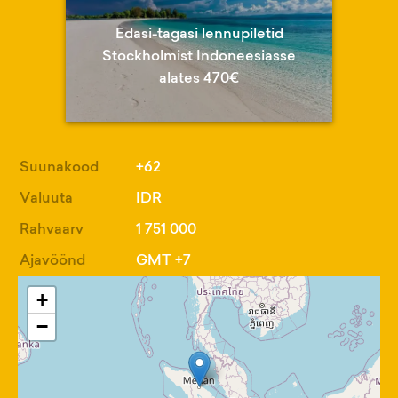
Edasi-tagasi lennupiletid
Stockholmist Indoneesiasse
alates 470€
Suunakood
+62
Valuuta
IDR
Rahvaarv
1 751 000
Ajavöönd
GMT +7
+
−