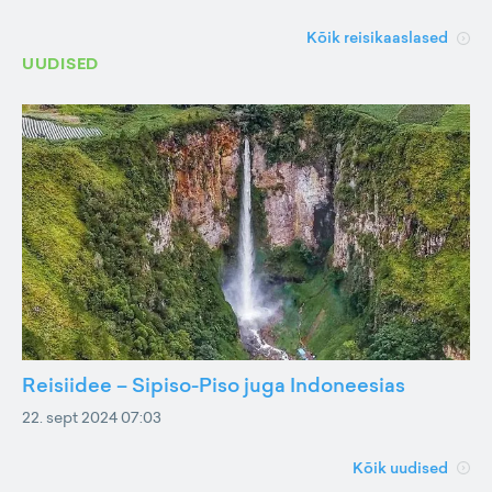
Kõik reisikaaslased
UUDISED
Reisiidee – Sipiso-Piso juga Indoneesias
22. sept 2024 07:03
Kõik uudised