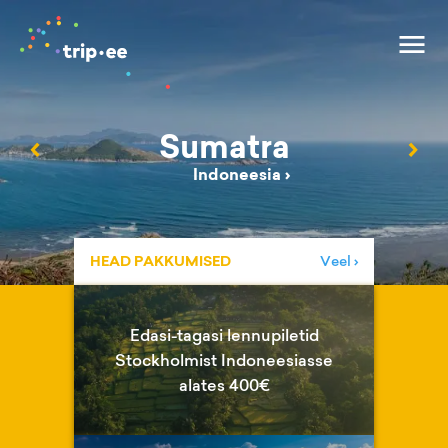
Sumatra
‹
›
Indoneesia
›
HEAD PAKKUMISED
Veel ›
Edasi-tagasi lennupiletid
Stockholmist Indoneesiasse
alates 400€