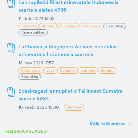
Lennupiletid Riiast erinevatele Indoneesia
saartele alates 493€
11. dets 2024 16:03
Sumatra
Borneo
Sulawesi
Indoneesia
Eksootika
Rannapuhkus
Lufthansa ja Singapore Airlinesi soodukas
erinevatele Indoneesia saartele
13. nov 2023 17:57
Indoneesia
Java
Sumatra
Lombok
Borneo
Eksootika
Edasi-tagasi lennupiletid Tallinnast Sumatra
saarele 568€
10. veebr 2020 15:00
Sumatra
Kõik pakkumised
REISIKAASLASED