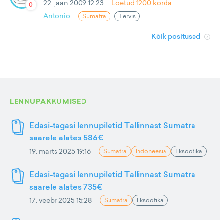
22. jaan 2009 12:23
Loetud
1200
korda
0
Antonio
Sumatra
Tervis
Kõik positused
LENNUPAKKUMISED
Edasi-tagasi lennupiletid Tallinnast Sumatra
saarele alates 586€
19. märts 2025 19:16
Sumatra
Indoneesia
Eksootika
Edasi-tagasi lennupiletid Tallinnast Sumatra
saarele alates 735€
17. veebr 2025 15:28
Sumatra
Eksootika