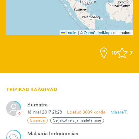
Leaflet
|
©
OpenStreetMap
contributors
10
7
TRIPIKAD RÄÄGIVAD
Sumatra
16. mai 2017 21:28
Loetud
3839
korda
MaareT.
6
Sumatra
Seljakotireis ja hääletamine
Malaaria Indoneesias