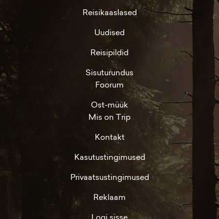
Reisikaaslased
Uudised
Reisipildid
Sisuturundus
Foorum
Ost-müük
Mis on Trip
Kontakt
Kasutustingimused
Privaatsustingimused
Reklaam
Logi sisse