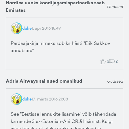
Nordica uueks koodijagamispartneriks saab
Uudised
Emirates
duke
1. apr 2016 18:49
Pardaajakirja nimeks sobiks hästi "Erik Sakkov
annab aru"
0
0
Adria Airways sai uued omanikud
Uudised
duke
17. märts 2016 21:08
See "Eestisse lennukite lisamine" võib tähendada
ka nende 3 ex-Estonian-Airi CRJi liisimist. Kuigi
väga tahaks, et oleks rohkem lennukeid ja