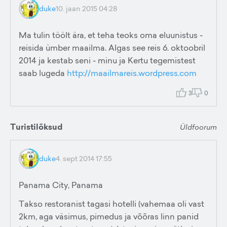
duke
10. jaan 2015 04:28
Ma tulin töölt ära, et teha teoks oma eluunistus -
reisida ümber maailma. Algas see reis 6. oktoobril
2014 ja kestab seni - minu ja Kertu tegemistest
saab lugeda
http://maailmareis.wordpress.com
3
0
Turistilõksud
Üldfoorum
duke
4. sept 2014 17:55
Panama City, Panama
Takso restoranist tagasi hotelli (vahemaa oli vast
2km, aga väsimus, pimedus ja võõras linn panid