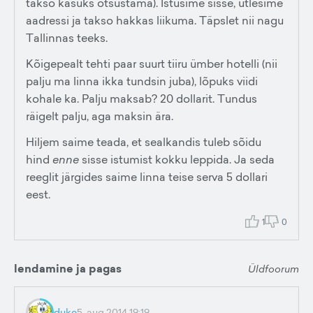
takso kasuks otsustama). Istusime sisse, ütlesime
aadressi ja takso hakkas liikuma. Täpslet nii nagu
Tallinnas teeks.
Kõigepealt tehti paar suurt tiiru ümber hotelli (nii
palju ma linna ikka tundsin juba), lõpuks viidi
kohale ka. Palju maksab? 20 dollarit. Tundus
räigelt palju, aga maksin ära.
Hiljem saime teada, et sealkandis tuleb sõidu
hind
enne
sisse istumist kokku leppida. Ja seda
reeglit järgides saime linna teise serva 5 dollari
eest.
1
0
lendamine ja pagas
Üldfoorum
duke
5. aug 2014 19:19