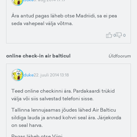
Ära antud pagas läheb otse Madriidi, sa ei pea
seda vahepeal välja võtma.
0
0
online check-in air balticul
Üldfoorum
duke
22. juuli 2014 13:18
Teed online checkinni ära. Pardakaardi trükid
välja või siis salvestad telefoni sisse.
Tallinna lennujaamas jõudes lähed Air Balticu
sildiga lauda ja annad kohvri seal ära. Järjekorda
on seal harva.
Pagas läheb otse Viini.