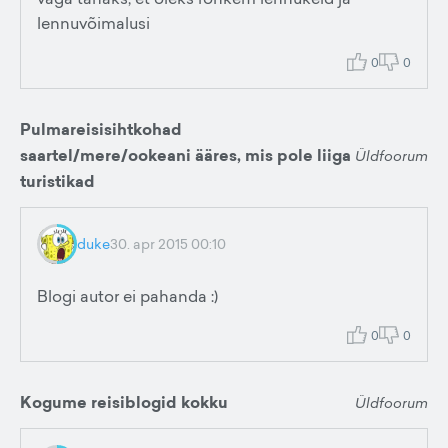
lennuvõimalusi
0
0
Pulmareisisihtkohad
saartel/mere/ookeani ääres, mis pole liiga
Üldfoorum
turistikad
duke
30. apr 2015 00:10
Blogi autor ei pahanda :)
0
0
Kogume reisiblogid kokku
Üldfoorum