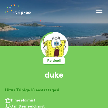
Reisisell
duke
Liitus Tripiga
18 aastat tagasi
11
meeldimist
0
mittemeeldimist