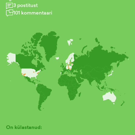
3
postitust
101
kommentaari
On külastanud: