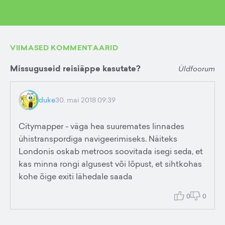
VIIMASED KOMMENTAARID
Missuguseid reisiäppe kasutate?
Üldfoorum
duke
30. mai 2018 09:39
Citymapper - väga hea suuremates linnades
ühistranspordiga navigeerimiseks. Näiteks
Londonis oskab metroos soovitada isegi seda, et
kas minna rongi algusest või lõpust, et sihtkohas
kohe õige exiti lähedale saada
0
0