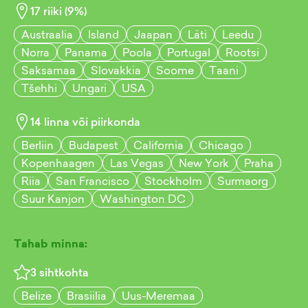
17
riiki (
9
%)
Austraalia
Island
Jaapan
Läti
Leedu
Norra
Panama
Poola
Portugal
Rootsi
Saksamaa
Slovakkia
Soome
Taani
Tšehhi
Ungari
USA
14
linna või piirkonda
Berliin
Budapest
California
Chicago
Kopenhaagen
Las Vegas
New York
Praha
Riia
San Francisco
Stockholm
Surmaorg
Suur Kanjon
Washington DC
Tahab minna:
3
sihtkohta
Belize
Brasiilia
Uus-Meremaa