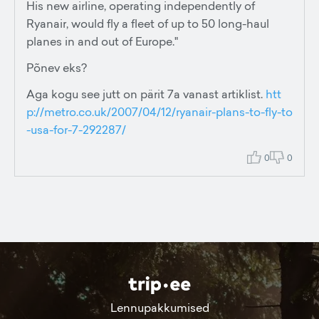
His new airline, operating independently of
Ryanair, would fly a fleet of up to 50 long-haul
planes in and out of Europe."
Põnev eks?
Aga kogu see jutt on pärit 7a vanast artiklist.
htt
p://metro.co.uk/2007/04/12/ryanair-plans-to-fly-to
-usa-for-7-292287/
0
0
Lennupakkumised