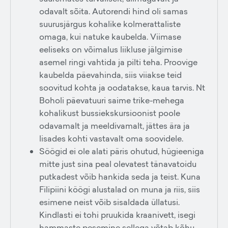
odavalt sõita. Autorendi hind oli samas
suurusjärgus kohalike kolmerattaliste
omaga, kui natuke kaubelda. Viimase
eeliseks on võimalus liikluse jälgimise
asemel ringi vahtida ja pilti teha. Proovige
kaubelda päevahinda, siis viiakse teid
soovitud kohta ja oodatakse, kaua tarvis. Nt
Boholi päevatuuri saime trike-mehega
kohalikust bussiekskursioonist poole
odavamalt ja meeldivamalt, jättes ära ja
lisades kohti vastavalt oma soovidele.
Söögid ei ole alati päris ohutud, hügieeniga
mitte just sina peal olevatest tänavatoidu
putkadest võib hankida seda ja teist. Kuna
Filipiini köögi alustalad on muna ja riis, siis
esimene neist võib sisaldada üllatusi.
Kindlasti ei tohi pruukida kraanivett, isegi
hammaste pesemine sellega võtab kõhu