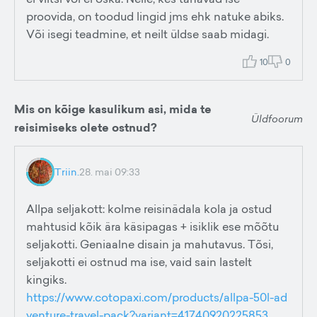
proovida, on toodud lingid jms ehk natuke abiks.
Või isegi teadmine, et neilt üldse saab midagi.
10
0
Mis on kõige kasulikum asi, mida te
Üldfoorum
reisimiseks olete ostnud?
Triin.
28. mai 09:33
Allpa seljakott: kolme reisinädala kola ja ostud
mahtusid kõik ära käsipagas + isiklik ese mõõtu
seljakotti. Geniaalne disain ja mahutavus. Tõsi,
seljakotti ei ostnud ma ise, vaid sain lastelt
kingiks.
https://www.cotopaxi.com/products/allpa-50l-ad
venture-travel-pack?variant=41740920225853