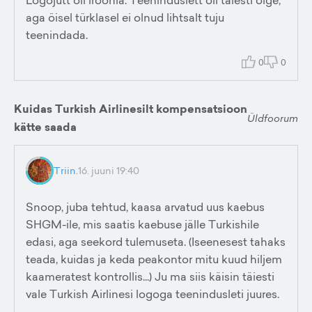
Logojutt oli iroonia. Teeninduslett oli täiesti õige,
aga öisel türklasel ei olnud lihtsalt tuju
teenindada.
0
0
Kuidas Turkish Airlinesilt kompensatsioon
Üldfoorum
kätte saada
Triin.
16. juuni 19:40
Snoop, juba tehtud, kaasa arvatud uus kaebus
SHGM-ile, mis saatis kaebuse jälle Turkishile
edasi, aga seekord tulemuseta. (Iseenesest tahaks
teada, kuidas ja keda peakontor mitu kuud hiljem
kaameratest kontrollis...) Ju ma siis käisin täiesti
vale Turkish Airlinesi logoga teenindusleti juures.