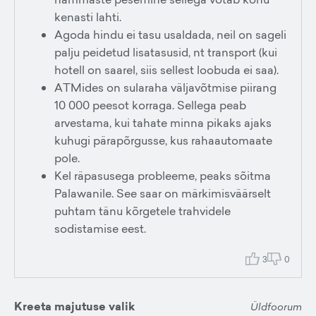
kenasti lahti.
Agoda hindu ei tasu usaldada, neil on sageli
palju peidetud lisatasusid, nt transport (kui
hotell on saarel, siis sellest loobuda ei saa).
ATMides on sularaha väljavõtmise piirang
10 000 peesot korraga. Sellega peab
arvestama, kui tahate minna pikaks ajaks
kuhugi pärapõrgusse, kus rahaautomaate
pole.
Kel räpasusega probleeme, peaks sõitma
Palawanile. See saar on märkimisväärselt
puhtam tänu kõrgetele trahvidele
sodistamise eest.
3
0
Kreeta majutuse valik
Üldfoorum