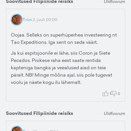
Soovitused Filipiinide reisiks
Üldfoorum
Triin.
2. juuli 00:00
Oojaa. Selleks on superhüperhea investeering nt
Tao Expeditions. Iga sent on seda väärt.
Ja kui espitsjoonile ei lähe, siis Coron ja Siete
Pecados. Pisikese raha eest saate rentida
kapteniga bangka ja veealused aiad on teie
päralt. NB! Minge mõõna ajal, siis pole tugevat
voolu ja näete kogu ilu lähemalt.
1
0
Soovitused Filipiinide reisiks
Üldfoorum