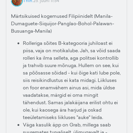
Triin.
25. juuni 11:54
Märtsikuised kogemused Filipiinidelt (Manila-
Dumaguete-Siquijor-Panglao-Bohol-Palawan-
Busuanga-Manila)
Rolleriga sõites B-kategooria juhiloast ei
piisa, vaja on motikalube. Jah, sa võid saada
rolleri ka ilma selleta, aga politsei kontrollib
ja trahvib suure mõnuga. Hullem on see, kui
sa põõsasse sõidad - kui õige kati lube pole,
siis reisikindlustus ei kata midagi. Liikluses
on foor enamvähem ainus asi, mida üldse
vaadatakse, märgid ei oma mingit
tähendust. Samas jalakäijana erilist ohtu ei
ole, kui kaosega ära harjud ja oskad
teeületamiseks liikluses "auke" leida.
Väga kasulik äpp on Grab, millega saab
suuremates turvaliselt, ülimugavalt ja -