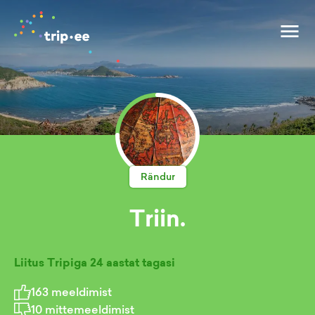
Rändur
Triin.
Liitus Tripiga
24 aastat tagasi
163
meeldimist
10
mittemeeldimist