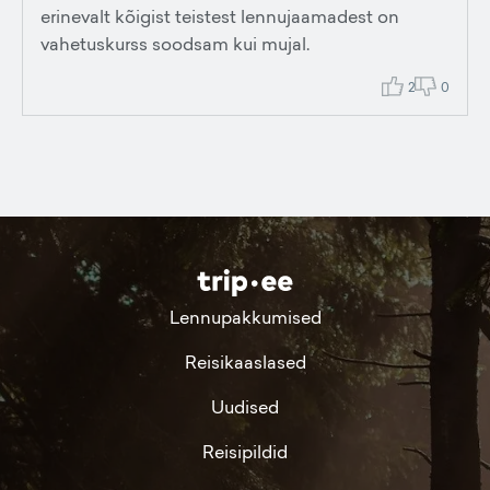
erinevalt kõigist teistest lennujaamadest on
vahetuskurss soodsam kui mujal.
2
0
Lennupakkumised
Reisikaaslased
Uudised
Reisipildid