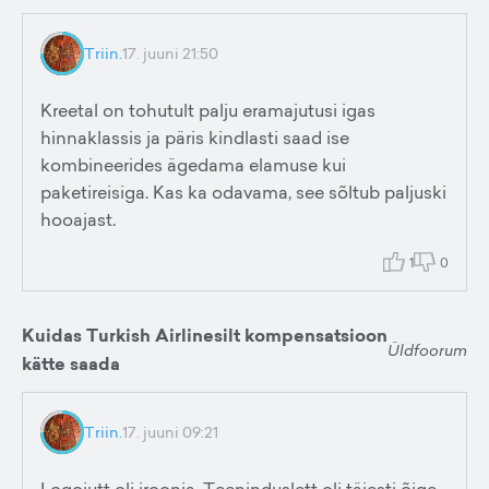
Triin.
17. juuni 21:50
Kreetal on tohutult palju eramajutusi igas
hinnaklassis ja päris kindlasti saad ise
kombineerides ägedama elamuse kui
paketireisiga. Kas ka odavama, see sõltub paljuski
hooajast.
1
0
Kuidas Turkish Airlinesilt kompensatsioon
Üldfoorum
kätte saada
Triin.
17. juuni 09:21