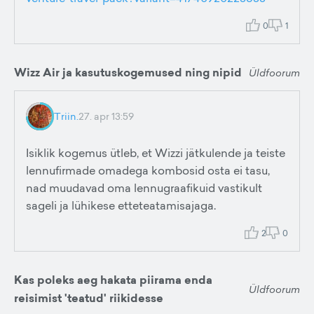
0
1
Wizz Air ja kasutuskogemused ning nipid
Üldfoorum
Triin.
27. apr 13:59
Isiklik kogemus ütleb, et Wizzi jätkulende ja teiste
lennufirmade omadega kombosid osta ei tasu,
nad muudavad oma lennugraafikuid vastikult
sageli ja lühikese etteteatamisajaga.
2
0
Kas poleks aeg hakata piirama enda
Üldfoorum
reisimist 'teatud' riikidesse