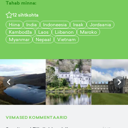
Tahab minna:
12
sihtkohta
Hiina
India
Indoneesia
Iraak
Jordaania
Kambodža
Laos
Liibanon
Maroko
Myanmar
Nepaal
Vietnam
VIIMASED KOMMENTAARID