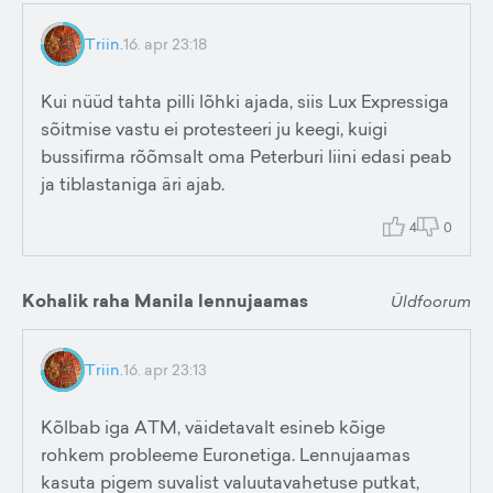
Triin.
16. apr 23:18
Kui nüüd tahta pilli lõhki ajada, siis Lux Expressiga
sõitmise vastu ei protesteeri ju keegi, kuigi
bussifirma rõõmsalt oma Peterburi liini edasi peab
ja tiblastaniga äri ajab.
4
0
Kohalik raha Manila lennujaamas
Üldfoorum
Triin.
16. apr 23:13
Kõlbab iga ATM, väidetavalt esineb kõige
rohkem probleeme Euronetiga. Lennujaamas
kasuta pigem suvalist valuutavahetuse putkat,