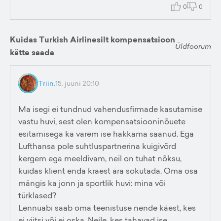
0
0
Kuidas Turkish Airlinesilt kompensatsioon
Üldfoorum
kätte saada
Triin.
15. juuni 20:10
Ma isegi ei tundnud vahendusfirmade kasutamise
vastu huvi, sest olen kompensatsiooninõuete
esitamisega ka varem ise hakkama saanud. Ega
Lufthansa pole suhtluspartnerina kuigivõrd
kergem ega meeldivam, neil on tuhat nõksu,
kuidas klient enda kraest ära sokutada. Oma osa
mängis ka jonn ja sportlik huvi: mina või
türklased?
Lennuabi saab oma teenistuse nende käest, kes
ei viitsi või ei oska. Neile, kes tahavad ise