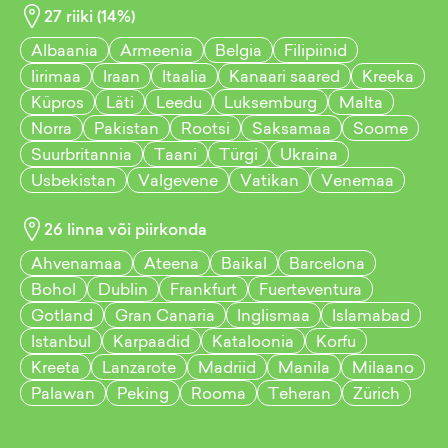
27
riiki (
14
%)
Albaania
Armeenia
Belgia
Filipiinid
Iirimaa
Iraan
Itaalia
Kanaari saared
Kreeka
Küpros
Läti
Leedu
Luksemburg
Malta
Norra
Pakistan
Rootsi
Saksamaa
Soome
Suurbritannia
Taani
Türgi
Ukraina
Usbekistan
Valgevene
Vatikan
Venemaa
26
linna või piirkonda
Ahvenamaa
Ateena
Baikal
Barcelona
Bohol
Dublin
Frankfurt
Fuerteventura
Gotland
Gran Canaria
Inglismaa
Islamabad
Istanbul
Karpaadid
Kataloonia
Korfu
Kreeta
Lanzarote
Madriid
Manila
Milaano
Palawan
Peking
Rooma
Teheran
Zürich