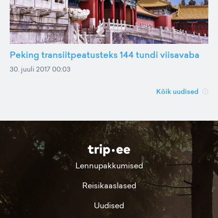
Peking transiitpeatusteks 144 tundi viisavaba
30. juuli 2017 00:03
Kõik uudised
Lennupakkumised
Reisikaaslased
Uudised