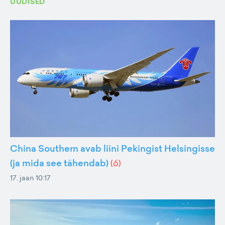
UUDISED
China Southern avab liini Pekingist Helsingisse
(ja mida see tähendab)
(
6
)
17. jaan 10:17