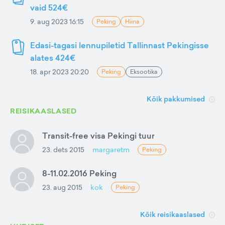
vaid 524€
9. aug 2023 16:15
Peking
Hiina
Edasi-tagasi lennupiletid Tallinnast Pekingisse
alates 424€
18. apr 2023 20:20
Peking
Eksootika
Kõik pakkumised
REISIKAASLASED
Transit-free visa Pekingi tuur
23. dets 2015
margaretm
Peking
8-11.02.2016 Peking
23. aug 2015
kok
Peking
Kõik reisikaaslased