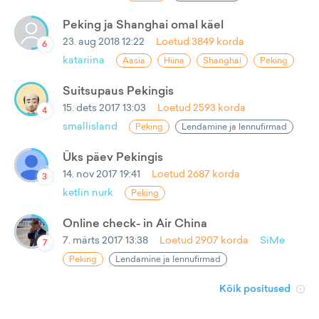
Peking ja Shanghai omal käel
23. aug 2018 12:22
Loetud
3849
korda
6
katariina
Aasia
Hiina
Shanghai
Peking
Suitsupaus Pekingis
15. dets 2017 13:03
Loetud
2593
korda
4
smallisland
Peking
Lendamine ja lennufirmad
Üks päev Pekingis
14. nov 2017 19:41
Loetud
2687
korda
3
ketlin nurk
Peking
Online check- in Air China
7. märts 2017 13:38
Loetud
2907
korda
SiMe
7
Peking
Lendamine ja lennufirmad
Kõik positused