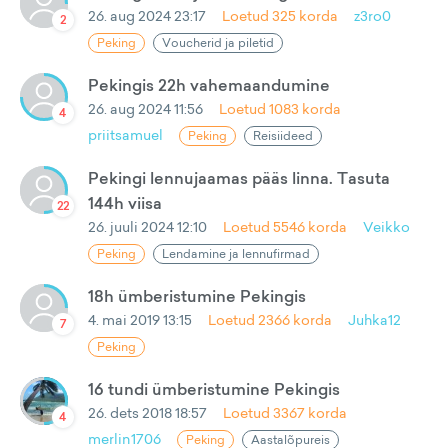
26. aug 2024 23:17
Loetud
325
korda
z3ro0
2
Peking
Voucherid ja piletid
Pekingis 22h vahemaandumine
26. aug 2024 11:56
Loetud
1083
korda
4
priitsamuel
Peking
Reisiideed
Pekingi lennujaamas pääs linna. Tasuta
144h viisa
22
26. juuli 2024 12:10
Loetud
5546
korda
Veikko
Peking
Lendamine ja lennufirmad
18h ümberistumine Pekingis
4. mai 2019 13:15
Loetud
2366
korda
Juhka12
7
Peking
16 tundi ümberistumine Pekingis
26. dets 2018 18:57
Loetud
3367
korda
4
merlin1706
Peking
Aastalõpureis