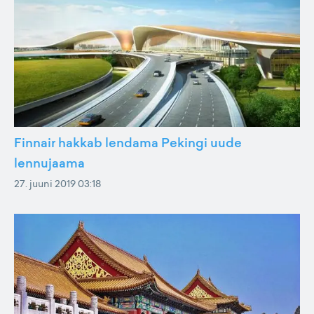
Finnair hakkab lendama Pekingi uude
lennujaama
27. juuni 2019 03:18