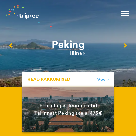
Peking
‹
›
Hiina
›
HEAD PAKKUMISED
Veel ›
Edasi-tagasi lennupiletid
Tallinnast Pekingisse al 479€