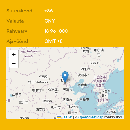
Suunakood
+86
Valuuta
CNY
Rahvaarv
18 961 000
Ajavöönd
GMT +8
+
−
Leaflet
|
©
OpenStreetMap
contributors