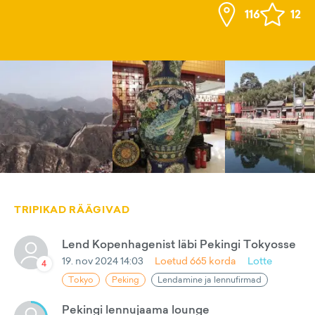
116
12
TRIPIKAD RÄÄGIVAD
Lend Kopenhagenist läbi Pekingi Tokyosse
19. nov 2024 14:03
Loetud
665
korda
Lotte
4
Tokyo
Peking
Lendamine ja lennufirmad
Pekingi lennujaama lounge