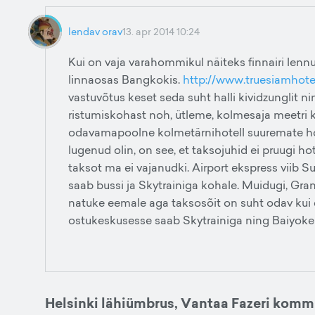
lendav orav
13. apr 2014 10:24
Kui on vaja varahommikul näiteks finnairi lennu
linnaosas Bangkokis.
http://www.truesiamhote
vastuvõtus keset seda suht halli kividzunglit ni
ristumiskohast noh, ütleme, kolmesaja meetri k
odavamapoolne kolmetärnihotell suuremate ho
lugenud olin, on see, et taksojuhid ei pruugi ho
taksot ma ei vajanudki. Airport ekspress viib
saab bussi ja Skytrainiga kohale. Muidugi, Gr
natuke eemale aga taksosõit on suht odav kui e
ostukeskusesse saab Skytrainiga ning Baiyoke
Helsinki lähiümbrus, Vantaa Fazeri komm