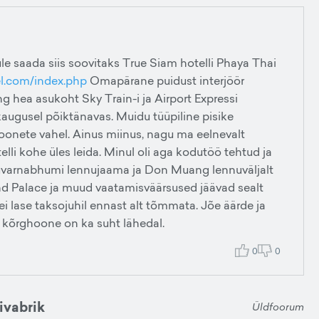
le saada siis soovitaks True Siam hotelli Phaya Thai
l.com/index.php
Omapärane puidust interjöör
ng hea asukoht Sky Train-i ja Airport Expressi
augusel põiktänavas. Muidu tüüpiline pisike
onete vahel. Ainus miinus, nagu ma eelnevalt
telli kohe üles leida. Minul oli aga kodutöö tehtud ja
 Suvarnabhumi lennujaama ja Don Muang lennuväljalt
and Palace ja muud vaatamisväärsused jäävad sealt
i lase taksojuhil ennast alt tõmmata. Jõe äärde ja
 kõrghoone on ka suht lähedal.
0
0
ivabrik
Üldfoorum