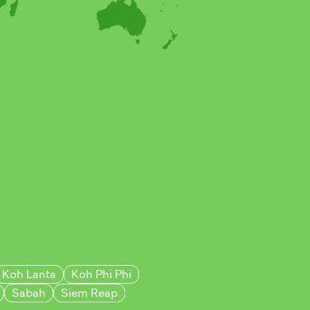
Koh Lanta
Koh Phi Phi
Sabah
Siem Reap