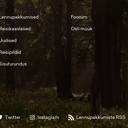
Lennupakkumised
Foorum
Reisikaaslased
Ost-müük
Uudised
Reisipildid
Sisuturundus
Twitter
Instagram
Lennupakkumiste RSS