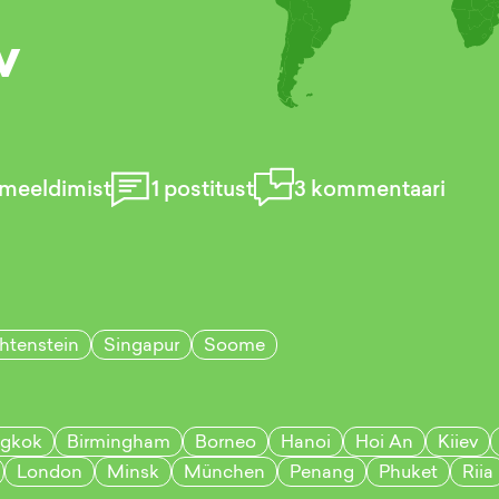
v
meeldimist
1
postitust
3
kommentaari
htenstein
Singapur
Soome
gkok
Birmingham
Borneo
Hanoi
Hoi An
Kiiev
London
Minsk
München
Penang
Phuket
Riia