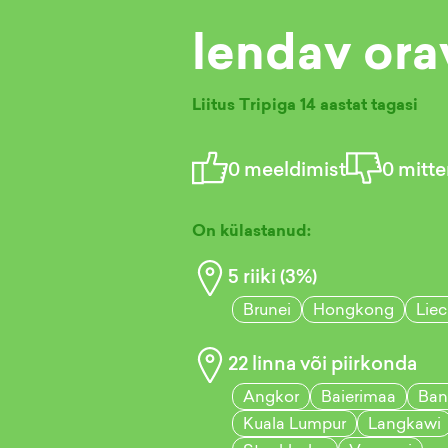
lendav ora
Liitus Tripiga
14 aastat tagasi
0
meeldimist
0
mitte
On külastanud:
5
riiki (
3
%)
Brunei
Hongkong
Liec
22
linna või piirkonda
Angkor
Baierimaa
Ban
Kuala Lumpur
Langkawi