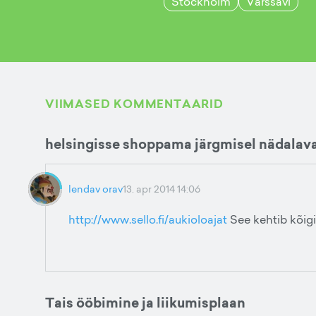
Stockholm
Varssavi
VIIMASED KOMMENTAARID
helsingisse shoppama järgmisel nädalav
lendav orav
13. apr 2014 14:06
http://www.sello.fi/aukioloajat
See kehtib kõigi
Tais ööbimine ja liikumisplaan