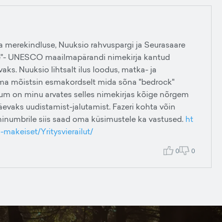
 merekindluse, Nuuksio rahvuspargi ja Seurasaare
"- UNESCO maailmapärandi nimekirja kantud
ks. Nuuksio lihtsalt ilus loodus, matka- ja
l ma mõistsin esmakordselt mida sõna "bedrock"
m on minu arvates selles nimekirjas kõige nõrgem
evaks uudistamist-jalutamist. Fazeri kohta võin
foninumbrile siis saad oma küsimustele ka vastused.
ht
-makeiset/Yritysvierailut/
0
0