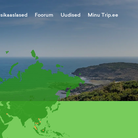
Minu Trip.ee
isikaaslased
Foorum
Uudised