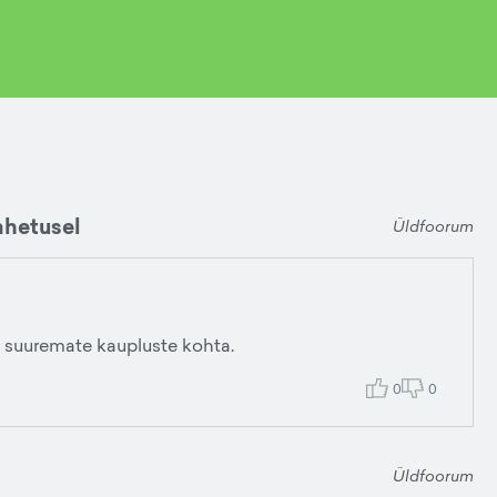
ahetusel
Üldfoorum
 suuremate kaupluste kohta.
0
0
Üldfoorum