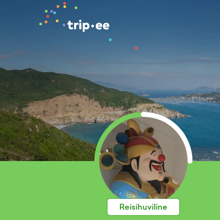
Reisihuviline