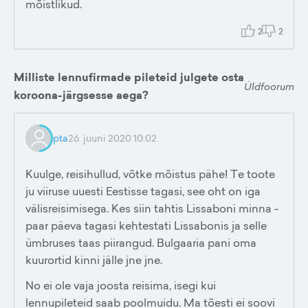
mõistlikud.
2
2
Milliste lennufirmade pileteid julgete osta
Üldfoorum
koroona-järgsesse aega?
pta
26. juuni 2020 10:02
Kuulge, reisihullud, võtke mõistus pähe! Te toote
ju viiruse uuesti Eestisse tagasi, see oht on iga
välisreisimisega. Kes siin tahtis Lissaboni minna -
paar päeva tagasi kehtestati Lissabonis ja selle
ümbruses taas piirangud. Bulgaaria pani oma
kuurortid kinni jälle jne jne.
No ei ole vaja joosta reisima, isegi kui
lennupileteid saab poolmuidu. Ma tõesti ei soovi