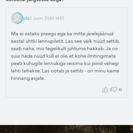
pta
2. juuni 2020 14:01
Ma ei ostaks praegu ega ka mitte järelejäänud
aastal ühtki lennupiletit. Las see värk nüüd settib,
saab näha, mis tegelikult juhtuma hakkab. Ja nii
suur häda nüüd küll ei ole, et kohe ilmtingimata
peab kuhugile lennukiga reisima kui piirid vähegi
lahti tehakse. Las ootab ja settib - on minu kaine
hinnang asjale.
2
10