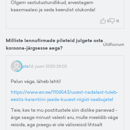
Olgem vastutustundlikud, arvestagem
kaasmaalasi ja seda keerulist olukorda!
5
15
Milliste lennufirmade pileteid julgete osta
Üldfoorum
koroona-järgsesse aega?
pta
26. juuni 2020 20:02
Palun väga, läheb lahti!
https://www.err.ee/1106543/uuest-nadalast-tuleb-
eestis-karantiini-jaada-kuuest-riigist-saabujatel
Teie, kes te mu postitustele siin dislike panevad -
ärge saage minust valesti aru, mulle meeldib väga
reisida, aga praegu ei ole välisreisid lihtsalt