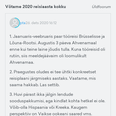
Võtame 2020 reisiaasta kokku
Üldfoorum
pta
26. dets 2020 16:12
1. Jaanuaris-veebruaris paar tööreisi Brüsselisse ja
Lõuna-Rootsi. Augustis 3 päeva Ahvenamaal
enne kui teine laine jõudis tulla. Kuna tööreisid oli
rutiin, siis meeldejäävaim oli loomulikult
Ahvenamaa.
2. Praegustes oludes ei tee ühtki konkreetset
reisiplaani järgmiseks aastaks. Vaatame, mis
saama hakkab. Las settib.
3. Huvi pärast ikka jälgin lendude
sooduspakkumisi, aga kindlat kohta hetkel ei ole.
Võib-olla Hispaania või Kreeka. Kaugem
perspektiiv on Vaikse ookeani saared vms.