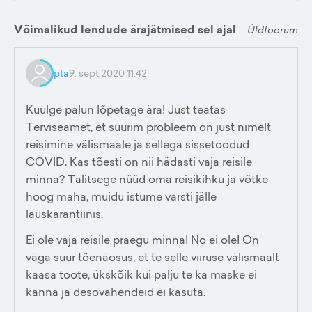
Võimalikud lendude ärajätmised sel ajal
Üldfoorum
pta
9. sept 2020 11:42
Kuulge palun lõpetage ära! Just teatas
Terviseamet, et suurim probleem on just nimelt
reisimine välismaale ja sellega sissetoodud
COVID. Kas tõesti on nii hädasti vaja reisile
minna? Talitsege nüüd oma reisikihku ja võtke
hoog maha, muidu istume varsti jälle
lauskarantiinis.
Ei ole vaja reisile praegu minna! No ei ole! On
väga suur tõenäosus, et te selle viiruse välismaalt
kaasa toote, ükskõik kui palju te ka maske ei
kanna ja desovahendeid ei kasuta.