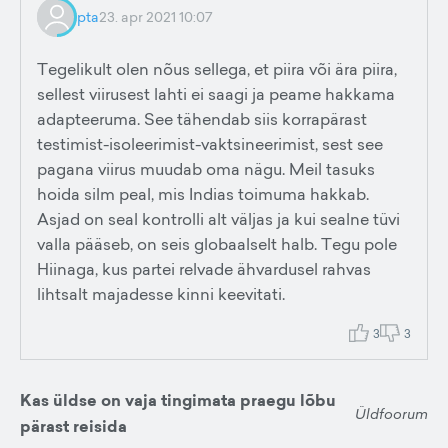
pta
23. apr 2021 10:07
Tegelikult olen nõus sellega, et piira või ära piira,
sellest viirusest lahti ei saagi ja peame hakkama
adapteeruma. See tähendab siis korrapärast
testimist-isoleerimist-vaktsineerimist, sest see
pagana viirus muudab oma nägu. Meil tasuks
hoida silm peal, mis Indias toimuma hakkab.
Asjad on seal kontrolli alt väljas ja kui sealne tüvi
valla pääseb, on seis globaalselt halb. Tegu pole
Hiinaga, kus partei relvade ähvardusel rahvas
lihtsalt majadesse kinni keevitati.
3
3
Kas üldse on vaja tingimata praegu lõbu
Üldfoorum
pärast reisida