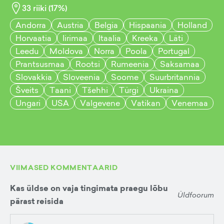
33
riiki (
17
%)
Andorra
Austria
Belgia
Hispaania
Holland
Horvaatia
Iirimaa
Itaalia
Kreeka
Läti
Leedu
Moldova
Norra
Poola
Portugal
Prantsusmaa
Rootsi
Rumeenia
Saksamaa
Slovakkia
Sloveenia
Soome
Suurbritannia
Šveits
Taani
Tšehhi
Türgi
Ukraina
Ungari
USA
Valgevene
Vatikan
Venemaa
VIIMASED KOMMENTAARID
Kas üldse on vaja tingimata praegu lõbu
Üldfoorum
pärast reisida