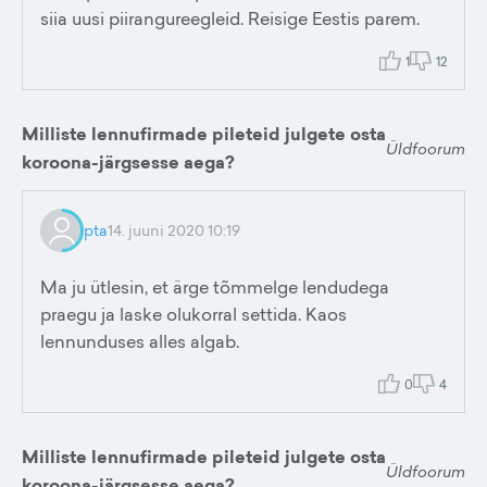
siia uusi piirangureegleid. Reisige Eestis parem.
1
12
Milliste lennufirmade pileteid julgete osta
Üldfoorum
koroona-järgsesse aega?
pta
14. juuni 2020 10:19
Ma ju ütlesin, et ärge tõmmelge lendudega
praegu ja laske olukorral settida. Kaos
lennunduses alles algab.
0
4
Milliste lennufirmade pileteid julgete osta
Üldfoorum
koroona-järgsesse aega?