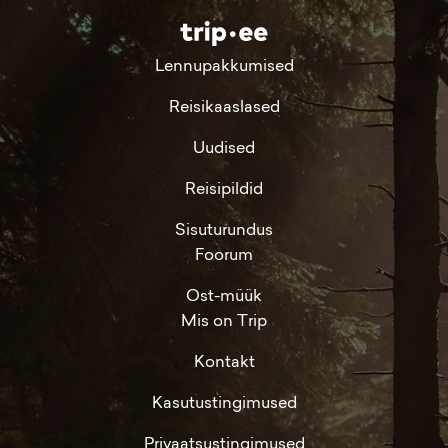
Lennupakkumised
Reisikaaslased
Uudised
Reisipildid
Sisuturundus
Foorum
Ost-müük
Mis on Trip
Kontakt
Kasutustingimused
Privaatsustingimused