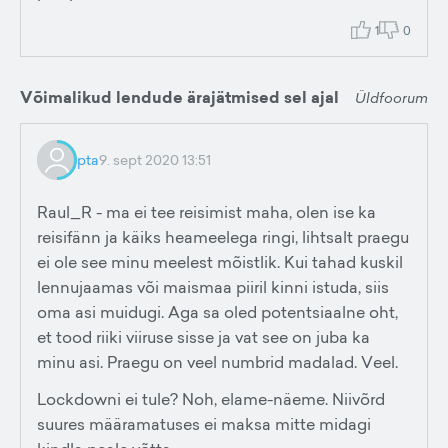
1
0
Võimalikud lendude ärajätmised sel ajal
Üldfoorum
pta
9. sept 2020 13:51
Raul_R - ma ei tee reisimist maha, olen ise ka
reisifänn ja käiks heameelega ringi, lihtsalt praegu
ei ole see minu meelest mõistlik. Kui tahad kuskil
lennujaamas või maismaa piiril kinni istuda, siis
oma asi muidugi. Aga sa oled potentsiaalne oht,
et tood riiki viiruse sisse ja vat see on juba ka
minu asi. Praegu on veel numbrid madalad. Veel.
Lockdowni ei tule? Noh, elame-näeme. Niivõrd
suures määramatuses ei maksa mitte midagi