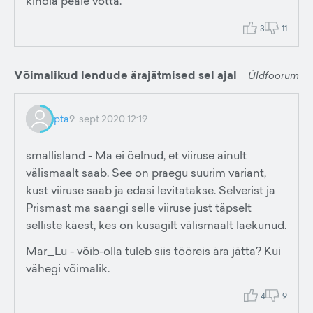
kindla peale võtta.
3
11
Võimalikud lendude ärajätmised sel ajal
Üldfoorum
pta
9. sept 2020 12:19
smallisland - Ma ei öelnud, et viiruse ainult
välismaalt saab. See on praegu suurim variant,
kust viiruse saab ja edasi levitatakse. Selverist ja
Prismast ma saangi selle viiruse just täpselt
selliste käest, kes on kusagilt välismaalt laekunud.
Mar_Lu - võib-olla tuleb siis tööreis ära jätta? Kui
vähegi võimalik.
4
9