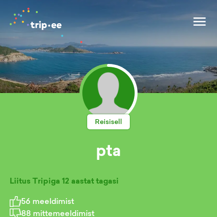
Reisisell
pta
Liitus Tripiga
12 aastat tagasi
56
meeldimist
88
mittemeeldimist