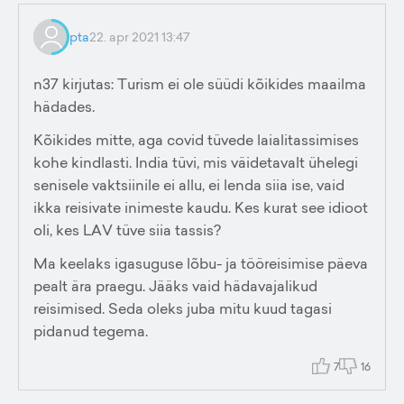
pta
22. apr 2021 13:47
n37 kirjutas: Turism ei ole süüdi kõikides maailma
hädades.
Kõikides mitte, aga covid tüvede laialitassimises
kohe kindlasti. India tüvi, mis väidetavalt ühelegi
senisele vaktsiinile ei allu, ei lenda siia ise, vaid
ikka reisivate inimeste kaudu. Kes kurat see idioot
oli, kes LAV tüve siia tassis?
Ma keelaks igasuguse lõbu- ja tööreisimise päeva
pealt ära praegu. Jääks vaid hädavajalikud
reisimised. Seda oleks juba mitu kuud tagasi
pidanud tegema.
7
16