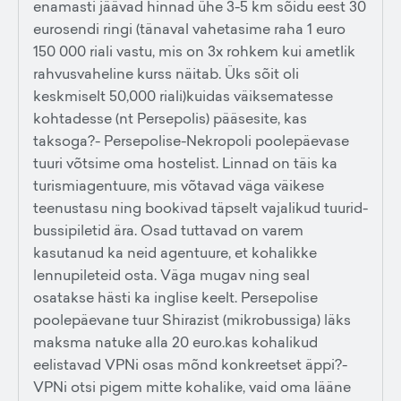
enamasti jäävad hinnad ühe 3-5 km sõidu eest 30
eurosendi ringi (tänaval vahetasime raha 1 euro
150 000 riali vastu, mis on 3x rohkem kui ametlik
rahvusvaheline kurss näitab. Üks sõit oli
keskmiselt 50,000 riali)kuidas väiksematesse
kohtadesse (nt Persepolis) pääsesite, kas
taksoga?- Persepolise-Nekropoli poolepäevase
tuuri võtsime oma hostelist. Linnad on täis ka
turismiagentuure, mis võtavad väga väikese
teenustasu ning bookivad täpselt vajalikud tuurid-
bussipiletid ära. Osad tuttavad on varem
kasutanud ka neid agentuure, et kohalikke
lennupileteid osta. Väga mugav ning seal
osatakse hästi ka inglise keelt. Persepolise
poolepäevane tuur Shirazist (mikrobussiga) läks
maksma natuke alla 20 euro.kas kohalikud
eelistavad VPNi osas mõnd konkreetset äppi?-
VPNi otsi pigem mitte kohalike, vaid oma lääne