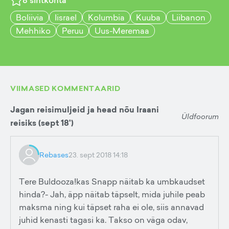
8
sihtkohta
Boliivia
Iisrael
Kolumbia
Kuuba
Liibanon
Mehhiko
Peruu
Uus-Meremaa
VIIMASED KOMMENTAARID
Jagan reisimuljeid ja head nõu Iraani
Üldfoorum
reisiks (sept 18')
Rebases
23. sept 2018 14:18
Tere Buldooza!kas Snapp näitab ka umbkaudset
hinda?- Jah, äpp näitab täpselt, mida juhile peab
maksma ning kui täpset raha ei ole, siis annavad
juhid kenasti tagasi ka. Takso on väga odav,