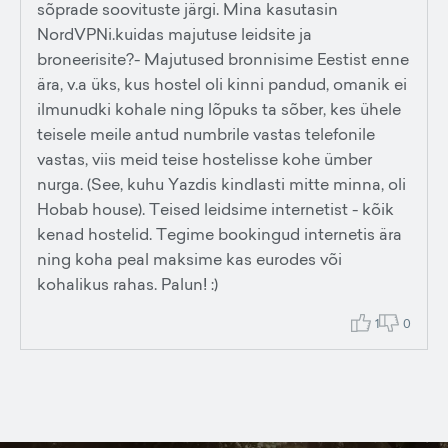
sõprade soovituste järgi. Mina kasutasin
NordVPNi.kuidas majutuse leidsite ja
broneerisite?- Majutused bronnisime Eestist enne
ära, v.a üks, kus hostel oli kinni pandud, omanik ei
ilmunudki kohale ning lõpuks ta sõber, kes ühele
teisele meile antud numbrile vastas telefonile
vastas, viis meid teise hostelisse kohe ümber
nurga. (See, kuhu Yazdis kindlasti mitte minna, oli
Hobab house). Teised leidsime internetist - kõik
kenad hostelid. Tegime bookingud internetis ära
ning koha peal maksime kas eurodes või
kohalikus rahas. Palun! :)
1
0