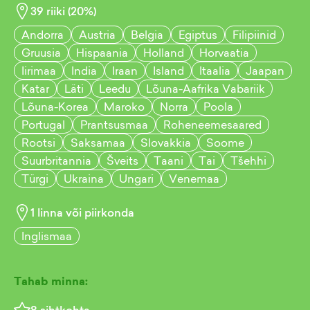
39
riiki (
20
%)
Andorra
Austria
Belgia
Egiptus
Filipiinid
Gruusia
Hispaania
Holland
Horvaatia
Iirimaa
India
Iraan
Island
Itaalia
Jaapan
Katar
Läti
Leedu
Lõuna-Aafrika Vabariik
Lõuna-Korea
Maroko
Norra
Poola
Portugal
Prantsusmaa
Roheneemesaared
Rootsi
Saksamaa
Slovakkia
Soome
Suurbritannia
Šveits
Taani
Tai
Tšehhi
Türgi
Ukraina
Ungari
Venemaa
1
linna või piirkonda
Inglismaa
Tahab minna: