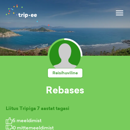
Reisihuviline
Rebases
Liitus Tripiga
7 aastat tagasi
5
meeldimist
0
mittemeeldimist