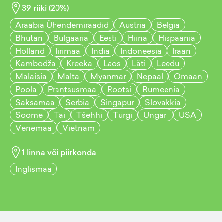
39
riiki (
20
%)
Araabia Ühendemiraadid
Austria
Belgia
Bhutan
Bulgaaria
Eesti
Hiina
Hispaania
Holland
Iirimaa
India
Indoneesia
Iraan
Kambodža
Kreeka
Laos
Läti
Leedu
Malaisia
Malta
Myanmar
Nepaal
Omaan
Poola
Prantsusmaa
Rootsi
Rumeenia
Saksamaa
Serbia
Singapur
Slovakkia
Soome
Tai
Tšehhi
Türgi
Ungari
USA
Venemaa
Vietnam
1
linna või piirkonda
Inglismaa