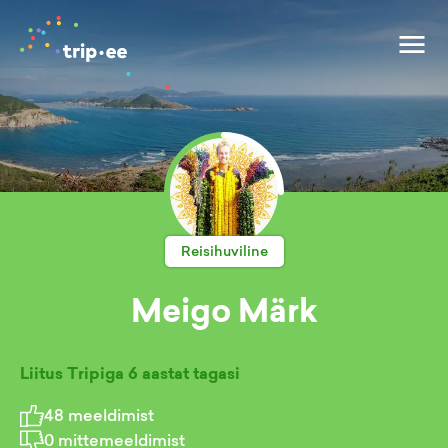
Reisihuviline
Meigo Märk
Liitus Tripiga
6 aastat tagasi
48
meeldimist
0
mittemeeldimist