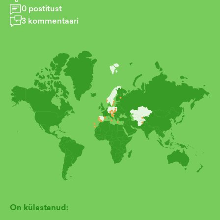
0
postitust
3
kommentaari
On külastanud: