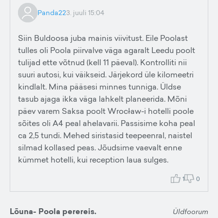
Panda22
3. juuli 15:04
Siin Buldoosa juba mainis viivitust. Eile Poolast
tulles oli Poola piirvalve väga agaralt Leedu poolt
tulijad ette võtnud (kell 11 päeval). Kontrolliti nii
suuri autosi, kui väikseid. Järjekord üle kilomeetri
kindlalt. Mina pääsesi minnes tunniga. Üldse
tasub ajaga ikka väga lahkelt planeerida. Mõni
päev varem Saksa poolt Wrocław-i hotelli poole
sõites oli A4 peal ahelavarii. Passisime koha peal
ca 2,5 tundi. Mehed siristasid teepeenral, naistel
silmad kollased peas. Jõudsime vaevalt enne
kümmet hotelli, kui reception laua sulges.
1
0
Lõuna- Poola perereis.
Üldfoorum