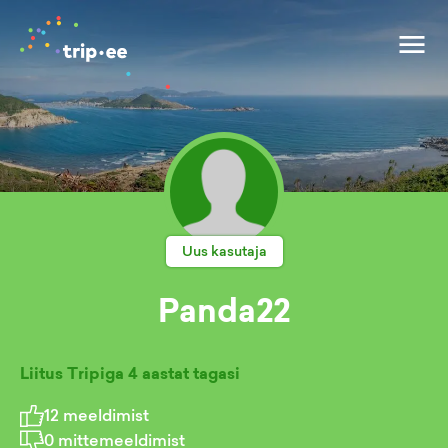
Uus kasutaja
Panda22
Liitus Tripiga
4 aastat tagasi
12
meeldimist
0
mittemeeldimist