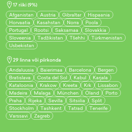
17
riiki (
9
%)
Afganistan
Austria
Gibraltar
Hispaania
Horvaatia
Kasahstan
Norra
Poola
Portugal
Rootsi
Saksamaa
Slovakkia
Sloveenia
Tadžikistan
Tšehhi
Türkmenistan
Usbekistan
29
linna või piirkonda
Andaluusia
Baierimaa
Barcelona
Bergen
Bratislava
Costa del Sol
Kabul
Karjala
Kataloonia
Krakow
Kreeta
Krk
Lissabon
Madeira
Malaga
München
Öland
Porto
Praha
Rijeka
Sevilla
Sitsiilia
Split
Stockholm
Tashkent
Tatrad
Tenerife
Varssavi
Zagreb