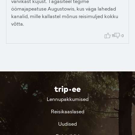
värvikast kujust. Tagasiteel tegime
öömajapeatuse Augustowis, kus väga lahedad
kanalid, mille kallastel mõnus reisimuljed kokku
võtta.
11
0
Lennupakkumised
Reisikaaslased
Uudised