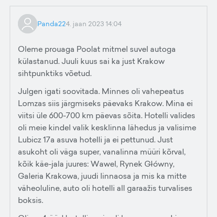
Panda22
4. jaan 2023 14:04
Oleme prouaga Poolat mitmel suvel autoga
külastanud. Juuli kuus sai ka just Krakow
sihtpunktiks võetud.
Julgen igati soovitada. Minnes oli vahepeatus
Lomzas siis järgmiseks päevaks Krakow. Mina ei
viitsi üle 600-700 km päevas sõita. Hotelli valides
oli meie kindel valik kesklinna lähedus ja valisime
Lubicz 17a asuva hotelli ja ei pettunud. Just
asukoht oli väga super, vanalinna müüri kõrval,
kõik käe-jala juures: Wawel, Rynek Główny,
Galeria Krakowa, juudi linnaosa ja mis ka mitte
väheoluline, auto oli hotelli all garaažis turvalises
boksis.