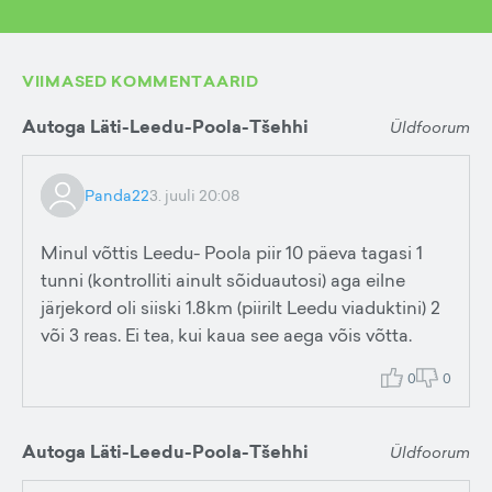
VIIMASED KOMMENTAARID
Autoga Läti-Leedu-Poola-Tšehhi
Üldfoorum
Panda22
3. juuli 20:08
Minul võttis Leedu- Poola piir 10 päeva tagasi 1
tunni (kontrolliti ainult sõiduautosi) aga eilne
järjekord oli siiski 1.8km (piirilt Leedu viaduktini) 2
või 3 reas. Ei tea, kui kaua see aega võis võtta.
0
0
Autoga Läti-Leedu-Poola-Tšehhi
Üldfoorum