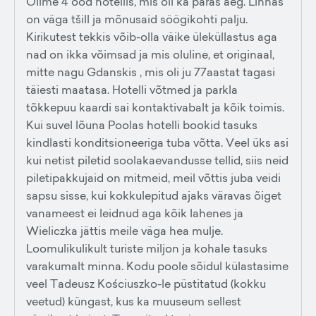
Olime 4 ööd hotellis, mis oli ka paras aeg. Linnas
on väga tšill ja mõnusaid söögikohti palju.
Kirikutest tekkis võib-olla väike üleküllastus aga
nad on ikka võimsad ja mis oluline, et originaal,
mitte nagu Gdanskis , mis oli ju 77aastat tagasi
täiesti maatasa. Hotelli võtmed ja parkla
tõkkepuu kaardi sai kontaktivabalt ja kõik toimis.
Kui suvel lõuna Poolas hotelli bookid tasuks
kindlasti konditsioneeriga tuba võtta. Veel üks asi
kui netist piletid soolakaevandusse tellid, siis neid
piletipakkujaid on mitmeid, meil võttis juba veidi
sapsu sisse, kui kokkulepitud ajaks väravas õiget
vanameest ei leidnud aga kõik lahenes ja
Wieliczka jättis meile väga hea mulje.
Loomulikulikult turiste miljon ja kohale tasuks
varakumalt minna. Kodu poole sõidul külastasime
veel Tadeusz Kościuszko-le püstitatud (kokku
veetud) küngast, kus ka muuseum sellest