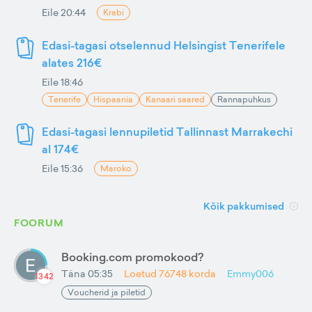
Eile 20:44
Krabi
Edasi-tagasi otselennud Helsingist Tenerifele
alates 216€
Eile 18:46
Tenerife
Hispaania
Kanaari saared
Rannapuhkus
Edasi-tagasi lennupiletid Tallinnast Marrakechi
al 174€
Eile 15:36
Maroko
Kõik pakkumised
FOORUM
Booking.com promokood?
Täna 05:35
Loetud
76748
korda
Emmy006
1342
Voucherid ja piletid