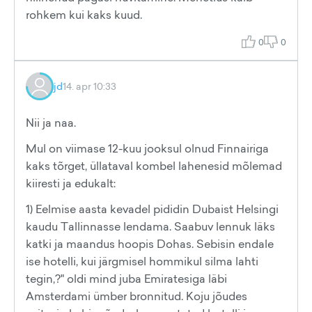
rohkem kui kaks kuud.
0
0
jd
14. apr 10:33
Nii ja naa.
Mul on viimase 12-kuu jooksul olnud Finnairiga
kaks tõrget, üllataval kombel lahenesid mõlemad
kiiresti ja edukalt:
1) Eelmise aasta kevadel pididin Dubaist Helsingi
kaudu Tallinnasse lendama. Saabuv lennuk läks
katki ja maandus hoopis Dohas. Sebisin endale
ise hotelli, kui järgmisel hommikul silma lahti
tegin,?" oldi mind juba Emiratesiga läbi
Amsterdami ümber bronnitud. Koju jõudes