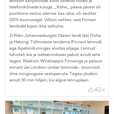
esitasin kahjunõude, koos ostetud hotelli ja
telefonikõnede kuluga. _Kahe_ päeva pärast oli
positiivne vastus olemas: kas raha, või vautšer
(30% boonusega). Võtsin vaitšeri, sest Finnairi
lendudel kipun ikka sattuma.
2) Pidin Johannesburgist (Qatari lend) läbi Doha
ja Helsingi Tallinnasse lendama (Finnairi lennud),
aga Apelsinikuningas alustas sõjaga. Lennud
tühistati ära ja iseteeninduses pakuti ainult raha
tagasi. Rääkisin Whatsappis Finnairiga ja palusin
ennast üle Londoni ümber bronnida - bronnisid
ilma mingisuguse vastupanuta. Tagasi jõudsin
ainult 30 min hiljem, kui algne lennuplaan.
0
0