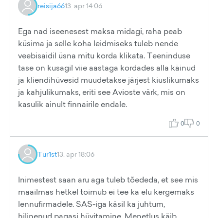
reisija66
13. apr 14:06
Ega nad iseenesest maksa midagi, raha peab
küsima ja selle koha leidmiseks tuleb nende
veebisaidil üsna mitu korda klikata. Teeninduse
tase on kusagil viie aastaga kordades alla käinud
ja kliendihüvesid muudetakse järjest kiuslikumaks
ja kahjulikumaks, eriti see Avioste värk, mis on
kasulik ainult finnairile endale.
0
0
Tur1st
13. apr 18:06
Inimestest saan aru aga tuleb tõededa, et see mis
maailmas hetkel toimub ei tee ka elu kergemaks
lennufirmadele. SAS-iga käsil ka juhtum,
hilinenud pagasi hüvitamine. Menetlus käib