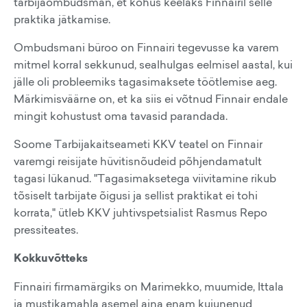
tarbijaombudsman, et kohus keelaks Finnairil selle
praktika jätkamise.
Ombudsmani büroo on Finnairi tegevusse ka varem
mitmel korral sekkunud, sealhulgas eelmisel aastal, kui
jälle oli probleemiks tagasimaksete töötlemise aeg.
Märkimisväärne on, et ka siis ei võtnud Finnair endale
mingit kohustust oma tavasid parandada.
Soome Tarbijakaitseameti KKV teatel on Finnair
varemgi reisijate hüvitisnõudeid põhjendamatult
tagasi lükanud. "Tagasimaksetega viivitamine rikub
tõsiselt tarbijate õigusi ja sellist praktikat ei tohi
korrata," ütleb KKV juhtivspetsialist Rasmus Repo
pressiteates.
Kokkuvõtteks
Finnairi firmamärgiks on Marimekko, muumide, Ittala
ja mustikamahla asemel aina enam kujunenud