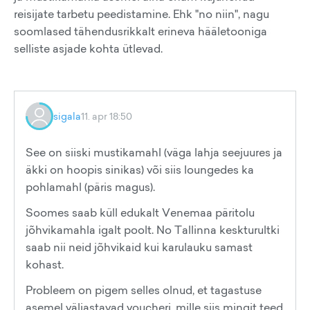
reisijate tarbetu peedistamine. Ehk "no niin", nagu
soomlased tähendusrikkalt erineva hääletooniga
selliste asjade kohta ütlevad.
sigala
11. apr 18:50
See on siiski mustikamahl (väga lahja seejuures ja
äkki on hoopis sinikas) või siis loungedes ka
pohlamahl (päris magus).
Soomes saab küll edukalt Venemaa päritolu
jõhvikamahla igalt poolt. No Tallinna keskturultki
saab nii neid jõhvikaid kui karulauku samast
kohast.
Probleem on pigem selles olnud, et tagastuse
asemel väljastavad voucheri, mille siis mingit teed