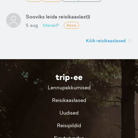
Sooviks leida reisikaaslast))
5. aug
MarekP
Aasia
Kõik reisikaaslased
Lennupakkumised
Reisikaaslased
Uudised
Reisipildid
Sisuturundus