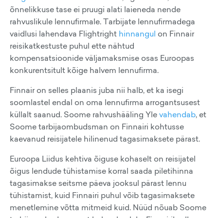
õnnelikkuse tase ei pruugi alati laieneda nende
rahvuslikule lennufirmale. Tarbijate lennufirmadega
vaidlusi lahendava Flightright
hinnangul
on Finnair
reisikatkestuste puhul ette nähtud
kompensatsioonide väljamaksmise osas Euroopas
konkurentsitult kõige halvem lennufirma.
Finnair on selles plaanis juba nii halb, et ka isegi
soomlastel endal on oma lennufirma arrogantsusest
küllalt saanud. Soome rahvushääling Yle
vahendab
, et
Soome tarbijaombudsman on Finnairi kohtusse
kaevanud reisijatele hilinenud tagasimaksete pärast.
Euroopa Liidus kehtiva õiguse kohaselt on reisijatel
õigus lendude tühistamise korral saada piletihinna
tagasimakse seitsme päeva jooksul pärast lennu
tühistamist, kuid Finnairi puhul võib tagasimaksete
menetlemine võtta mitmeid kuid. Nüüd nõuab Soome