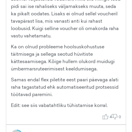
pidi sai ise rahaliseks väljamakseks muuta, seda
ka pikalt oodates. Lisaks ei olnud sellel voucheril
tavapärast lisa, mis vanasti anti kui rahast
loobusid. Kuigi selline voucher oli omakorda raha
vastu vahetamatu.
Ka on olnud probleeme hoolsuskohustuse
täitmisega ja sellega seotud hüvitiste
kättesaamisega. Kõige hullem olukord muidugi
ümbermarsruteerimisest keeldumisega.
Samas endal flex piletite eest paari päevaga alati
raha tagastatud ehk automatiseeritud protsessid
töötavad paremini.
Edit: see siis vabatahtliku tühistamise korral.
4
0