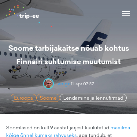
Soome tarbijakaitse nõuab kohtus
Finnairi suhtumise muutumist
veigo
11. apr 07:57
Euroopa
Soome
Lendamine ja lennufirmad
Soomlased on küll 9 aastat järjest kuulutatud
maailma
kõige õnnelikumaks rahvuseks
, aga tundub, et