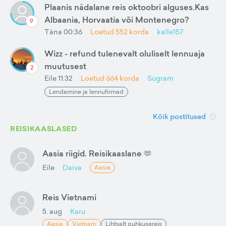
Plaanis nädalane reis oktoobri alguses.Kas
Albaania, Horvaatia või Montenegro?
9
Täna 00:36
Loetud
552
korda
kalle157
Wizz - refund tulenevalt oluliselt lennuaja
muutusest
2
Eile 11:32
Loetud
664
korda
Sugram
Lendamine ja lennufirmad
Kõik postitused
REISIKAASLASED
Aasia riigid. Reisikaaslane 🫶
Eile
Daiva
Aasia
Reis Vietnami
5. aug
Karu
Aasia
Vietnam
Lihtsalt puhkusereis