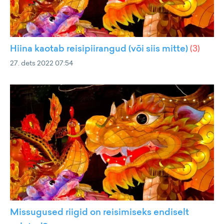
Hiina kaotab reisipiirangud (või siis mitte)
(
3
)
27. dets 2022 07:54
Missugused riigid on reisimiseks endiselt