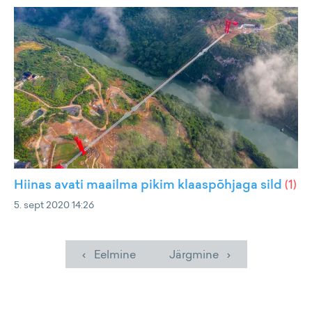
Hiinas avati maailma pikim klaaspõhjaga sild
(
1
)
5. sept 2020 14:26
‹ Eelmine
Järgmine ›