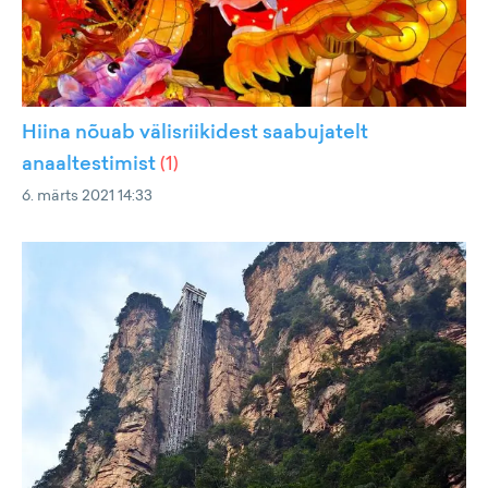
Hiina nõuab välisriikidest saabujatelt
anaaltestimist
(
1
)
6. märts 2021 14:33