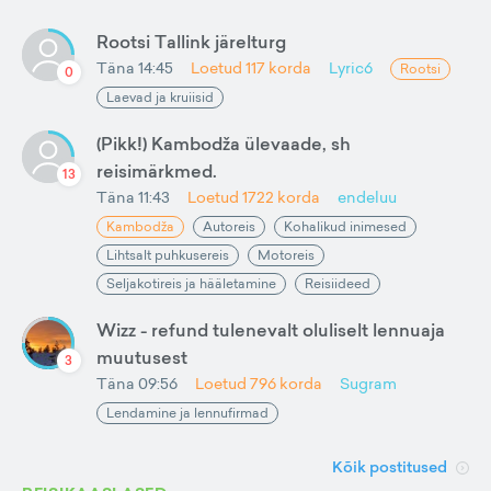
Rootsi Tallink järelturg
Täna 14:45
Loetud
117
korda
Lyric6
Rootsi
0
Laevad ja kruiisid
(Pikk!) Kambodža ülevaade, sh
reisimärkmed.
13
Täna 11:43
Loetud
1722
korda
endeluu
Kambodža
Autoreis
Kohalikud inimesed
Lihtsalt puhkusereis
Motoreis
Seljakotireis ja hääletamine
Reisiideed
Wizz - refund tulenevalt oluliselt lennuaja
muutusest
3
Täna 09:56
Loetud
796
korda
Sugram
Lendamine ja lennufirmad
Kõik postitused