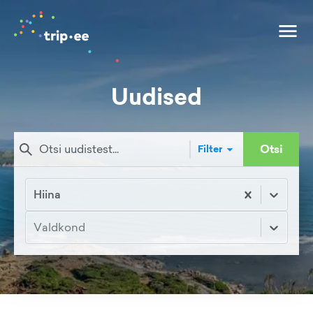
Uudised
Otsi
Filter
Hiina
Valdkond