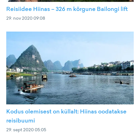
Reisiidee Hiinas – 326 m kõrgune Bailongi lift
29. nov 2020 09:08
Kodus olemisest on küllalt: Hiinas oodatakse
reisibuumi
29. sept 2020 05:05