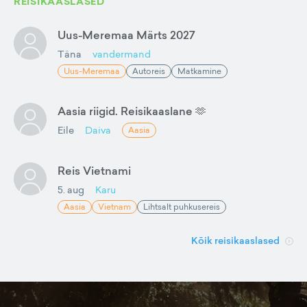
REISIKAASLASED
Uus-Meremaa Märts 2027
Täna
vandermand
Uus-Meremaa
Autoreis
Matkamine
Aasia riigid. Reisikaaslane 🫶
Eile
Daiva
Aasia
Reis Vietnami
5. aug
Karu
Aasia
Vietnam
Lihtsalt puhkusereis
Kõik reisikaaslased