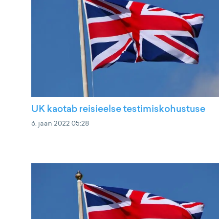
UK kaotab reisieelse testimiskohustuse
6. jaan 2022 05:28