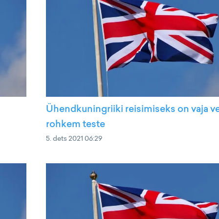
Ühendkuningriiki reisimiseks on vaja ve
rohkem teste
5. dets 2021 06:29