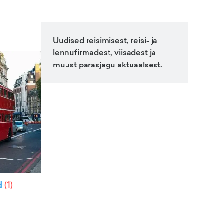
Uudised reisimisest, reisi- ja
lennufirmadest, viisadest ja
muust parasjagu aktuaalsest.
d
(
1
)