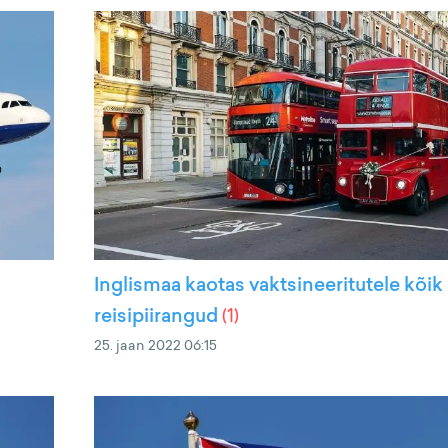
Inglismaa kaotas vaktsineeritutele kõik
reisipiirangud
(
1
)
25. jaan 2022 06:15