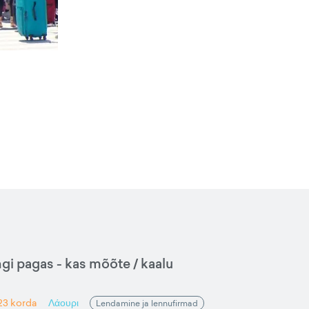
gi pagas - kas mõõte / kaalu
23
korda
Λάουρι
Lendamine ja lennufirmad