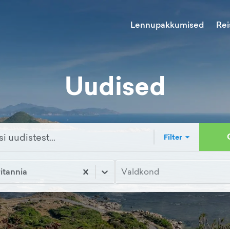
Lennupakkumised
Rei
Uudised
Filter
itannia
Valdkond