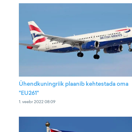
Ühendkuningriik plaanib kehtestada oma
"EU261"
1. veebr 2022 08:09