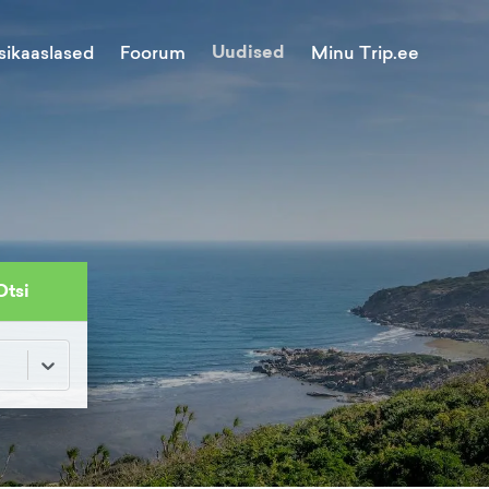
Uudised
Minu Trip.ee
sikaaslased
Foorum
Otsi