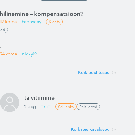
u hilinemine = kompensatsioon?
47
korda
happyday
Kreeta
mad
s
294
korda
nicky19
Kõik postitused
talvitumine
2. aug
TruT
Sri Lanka
Reisiideed
Kõik reisikaaslased