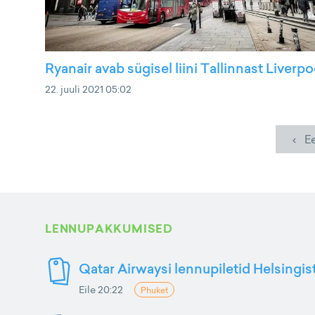
Ryanair avab sügisel liini Tallinnast Liverpo
22. juuli 2021 05:02
‹ E
LENNUPAKKUMISED
Qatar Airwaysi lennupiletid Helsingis
Eile 20:22
Phuket