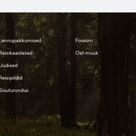
Lennupakkumised
Foorum
Reisikaaslased
Ost-müük
Uudised
Reisipildid
Sisuturundus