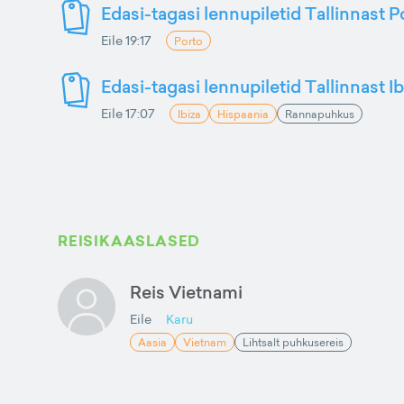
Edasi-tagasi lennupiletid Tallinnast P
Eile 19:17
Porto
Edasi-tagasi lennupiletid Tallinnast Ib
Eile 17:07
Ibiza
Hispaania
Rannapuhkus
REISIKAASLASED
Reis Vietnami
Eile
Karu
Aasia
Vietnam
Lihtsalt puhkusereis