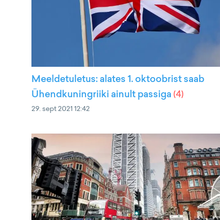
Meeldetuletus: alates 1. oktoobrist saab
Ühendkuningriiki ainult passiga
(
4
)
29. sept 2021 12:42