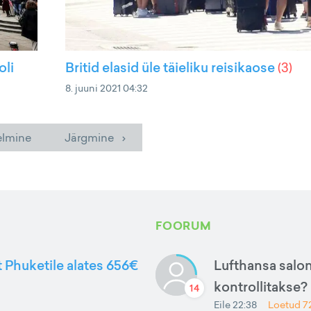
oli
Britid elasid üle täieliku reisikaose
(
3
)
8. juuni 2021 04:32
elmine
Järgmine ›
FOORUM
t Phuketile alates 656€
Lufthansa salon
kontrollitakse?
14
Eile 22:38
Loetud
7