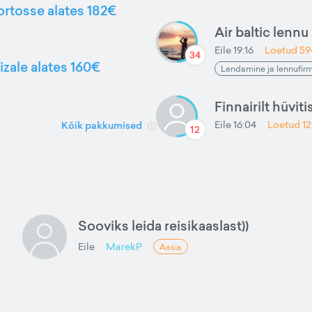
ortosse alates 182€
Air baltic lenn
Eile 19:16
Loetud
59
34
izale alates 160€
Lendamine ja lennufir
Finnairilt hüviti
Eile 16:04
Loetud
1
Kõik pakkumised
12
Sooviks leida reisikaaslast))
Eile
MarekP
Aasia