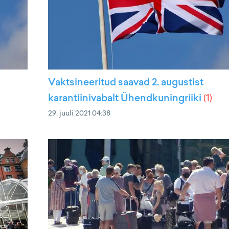
Vaktsineeritud saavad 2. augustist
karantiinivabalt Ühendkuningriiki
(
1
)
29. juuli 2021 04:38