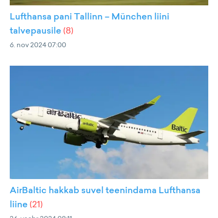
Lufthansa pani Tallinn – München liini
talvepausile
(
8
)
6. nov 2024 07:00
AirBaltic hakkab suvel teenindama Lufthansa
liine
(
21
)