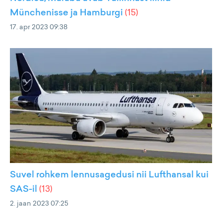
Münchenisse ja Hamburgi
(
15
)
17. apr 2023 09:38
Suvel rohkem lennusagedusi nii Lufthansal kui
SAS-il
(
13
)
2. jaan 2023 07:25