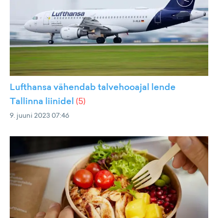
Lufthansa vähendab talvehooajal lende
Tallinna liinidel
(
5
)
9. juuni 2023 07:46