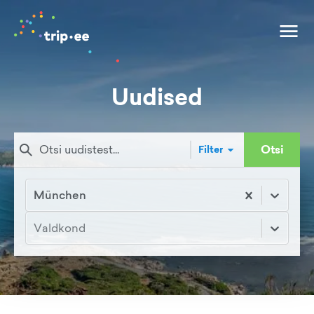
Uudised
Otsi
Filter
München
Valdkond