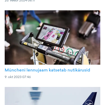
26. veebr 2024 08:11
Müncheni lennujaam katsetab nutikärusid
9. okt 2023 07:46