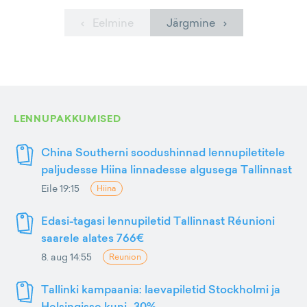
‹ Eelmine
Järgmine ›
LENNUPAKKUMISED
China Southerni soodushinnad lennupiletitele
paljudesse Hiina linnadesse algusega Tallinnast
Eile 19:15
Hiina
Edasi-tagasi lennupiletid Tallinnast Réunioni
saarele alates 766€
8. aug 14:55
Reunion
Tallinki kampaania: laevapiletid Stockholmi ja
Helsingisse kuni -30%