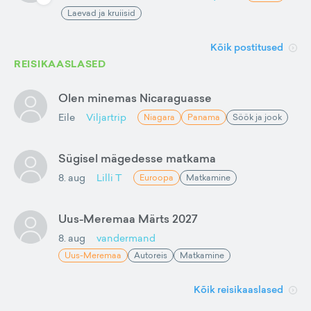
Laevad ja kruiisid
Kõik postitused
REISIKAASLASED
Olen minemas Nicaraguasse
Eile
Viljartrip
Niagara
Panama
Söök ja jook
Sügisel mägedesse matkama
8. aug
Lilli T
Euroopa
Matkamine
Uus-Meremaa Märts 2027
8. aug
vandermand
Uus-Meremaa
Autoreis
Matkamine
Kõik reisikaaslased