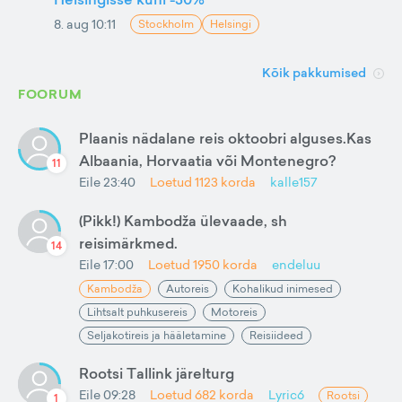
8. aug 10:11
Stockholm
Helsingi
Kõik pakkumised
FOORUM
Plaanis nädalane reis oktoobri alguses.Kas
Albaania, Horvaatia või Montenegro?
11
Eile 23:40
Loetud
1123
korda
kalle157
(Pikk!) Kambodža ülevaade, sh
reisimärkmed.
14
Eile 17:00
Loetud
1950
korda
endeluu
Kambodža
Autoreis
Kohalikud inimesed
Lihtsalt puhkusereis
Motoreis
Seljakotireis ja hääletamine
Reisiideed
Rootsi Tallink järelturg
Eile 09:28
Loetud
682
korda
Lyric6
Rootsi
1