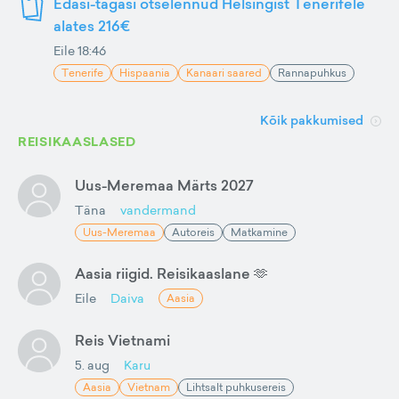
Edasi-tagasi otselennud Helsingist Tenerifele
alates 216€
Eile 18:46
Tenerife
Hispaania
Kanaari saared
Rannapuhkus
Kõik pakkumised
REISIKAASLASED
Uus-Meremaa Märts 2027
Täna
vandermand
Uus-Meremaa
Autoreis
Matkamine
Aasia riigid. Reisikaaslane 🫶
Eile
Daiva
Aasia
Reis Vietnami
5. aug
Karu
Aasia
Vietnam
Lihtsalt puhkusereis