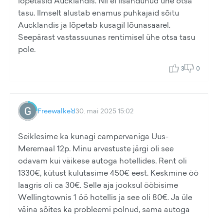
lõpetasid Aucklandis. Nii ei lisandunud ühe otsa
tasu. Ilmselt alustab enamus puhkajaid sõitu
Aucklandis ja lõpetab kusagil lõunasaarel.
Seepärast vastassuunas rentimisel ühe otsa tasu
pole.
3
0
Freewalkeꓤ
30. mai 2025 15:02
Seiklesime ka kunagi campervaniga Uus-
Meremaal 12p. Minu arvestuste järgi oli see
odavam kui väikese autoga hotellides. Rent oli
1330€, kütust kulutasime 450€ eest. Keskmine öö
laagris oli ca 30€. Selle aja jooksul ööbisime
Wellingtownis 1 öö hotellis ja see oli 80€. Ja üle
väina sõites ka probleemi polnud, sama autoga