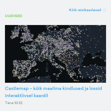
Kõik reisikaaslased
UUDISED
Castlemap – kõik maailma kindlused ja lossid
interaktiivsel kaardil
Täna 10:32