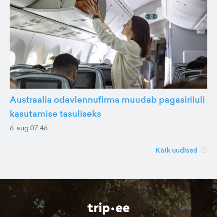
Austraalia odavlennufirma muudab pagasiriiuli
kasutamise tasuliseks
6. aug 07:46
Kõik uudised