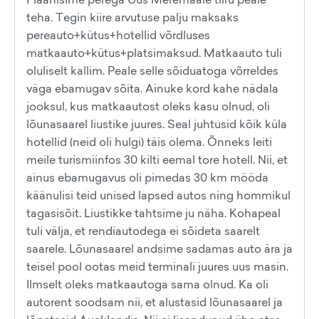
teha. Tegin kiire arvutuse palju maksaks
pereauto+kütus+hotellid võrdluses
matkaauto+kütus+platsimaksud. Matkaauto tuli
oluliselt kallim. Peale selle sõiduatoga võrreldes
väga ebamugav sõita. Ainuke kord kahe nädala
jooksul, kus matkaautost oleks kasu olnud, oli
lõunasaarel liustike juures. Seal juhtusid kõik küla
hotellid (neid oli hulgi) täis olema. Õnneks leiti
meile turismiinfos 30 kilti eemal tore hotell. Nii, et
ainus ebamugavus oli pimedas 30 km mööda
käänulisi teid unised lapsed autos ning hommikul
tagasisõit. Liustikke tahtsime ju näha. Kohapeal
tuli välja, et rendiautodega ei sõideta saarelt
saarele. Lõunasaarel andsime sadamas auto ära ja
teisel pool ootas meid terminali juures uus masin.
Ilmselt oleks matkaautoga sama olnud. Ka oli
autorent soodsam nii, et alustasid lõunasaarel ja