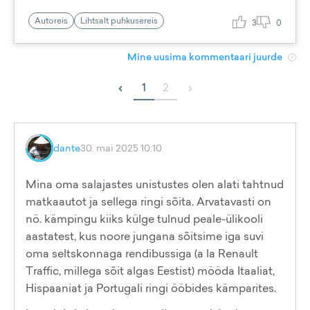
Autoreis
Lihtsalt puhkusereis
3
0
Mine uusima kommentaari juurde
‹
›
1
2
dante
30. mai 2025 10:10
Mina oma salajastes unistustes olen alati tahtnud
matkaautot ja sellega ringi sõita. Arvatavasti on
nö. kämpingu kiiks külge tulnud peale-ülikooli
aastatest, kus noore jungana sõitsime iga suvi
oma seltskonnaga rendibussiga (a la Renault
Traffic, millega sõit algas Eestist) mööda Itaaliat,
Hispaaniat ja Portugali ringi ööbides kämparites.