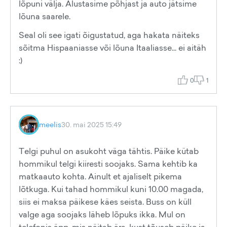
lõpuni välja. Alustasime põhjast ja auto jätsime
lõuna saarele.
Seal oli see igati õigustatud, aga hakata näiteks
sõitma Hispaaniasse või lõuna Itaaliasse... ei aitäh
:)
0
1
meelis
30. mai 2025 15:49
Telgi puhul on asukoht väga tähtis. Päike kütab
hommikul telgi kiiresti soojaks. Sama kehtib ka
matkaauto kohta. Ainult et ajaliselt pikema
lõtkuga. Kui tahad hommikul kuni 10.00 magada,
siis ei maksa päikese käes seista. Buss on küll
valge aga soojaks läheb lõpuks ikka. Mul on