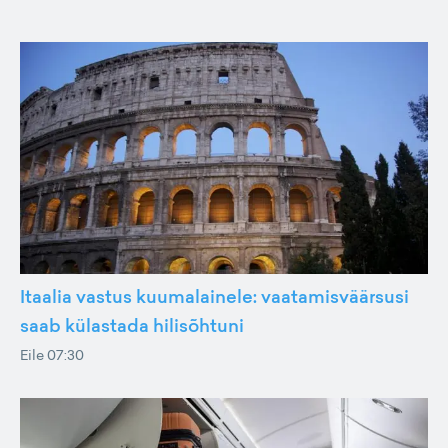
Itaalia vastus kuumalainele: vaatamisväärsusi
saab külastada hilisõhtuni
Eile 07:30