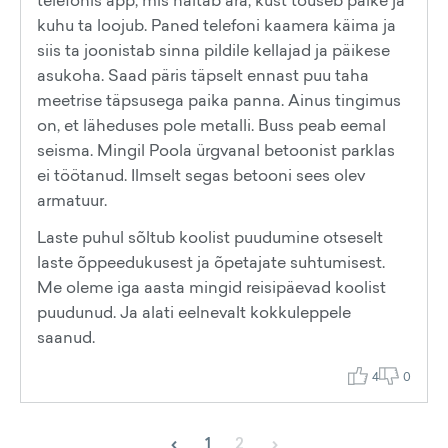
telefonis äpp, mis näitab ära, kust tõuseb päike ja
kuhu ta loojub. Paned telefoni kaamera käima ja
siis ta joonistab sinna pildile kellajad ja päikese
asukoha. Saad päris täpselt ennast puu taha
meetrise täpsusega paika panna. Ainus tingimus
on, et läheduses pole metalli. Buss peab eemal
seisma. Mingil Poola ürgvanal betoonist parklas
ei töötanud. Ilmselt segas betooni sees olev
armatuur.
Laste puhul sõltub koolist puudumine otseselt
laste õppeedukusest ja õpetajate suhtumisest.
Me oleme iga aasta mingid reisipäevad koolist
puudunud. Ja alati eelnevalt kokkuleppele
saanud.
4
0
‹
›
1
2