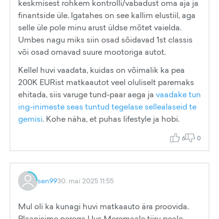
keskmisest rohkem kontrolli/vabadust oma aja ja
finantside üle. Igatahes on see kallim elustiil, aga
selle üle pole minu arust üldse mõtet vaielda.
Umbes nagu miks siin osad sõidavad 1st classis
või osad omavad suure mootoriga autot.
Kellel huvi vaadata, kuidas on võimalik ka pea
200K EURist matkaautot veel oluliselt paremaks
ehitada, siis varuge tund-paar aega ja
vaadake tun
ing-inimeste seas tuntud tegelase sellealaseid te
gemisi
. Kohe näha, et puhas lifestyle ja hobi.
6
0
sen99
30. mai 2025 11:55
Mul oli ka kunagi huvi matkaauto ära proovida.
Plaanisime perega Uus Meremaale tiiru peale