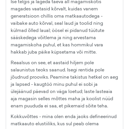
Ise telgis ja lageda taeva all magamiskotis
magades vaatasid kõrvalt, kuidas vanem
generatsioon chillis oma matkaautodega -
vaibake auto kõrval, seal laud ja toolid ning
külmad õlled laual; öösel ei pidanud tüütute
sääskedega võitlema ja ning arvestama
magamiskoha puhul, et kas hommikul vara
hakkab juba päike küpsetama või mitte.
Reaalsus on see, et aastaid hiljem pole
salaunistus teoks saanud. Isegi rentida pole
jõudnud prooviks. Peamine takistus hetkel on aeg
ja lapsed - kaugtöö minu puhul ei sobi ja
ülejäänud päevad on väga loetud; laste lasteaia
aja magasin selles mõttes maha ja koolist nüüd
enam puududa ei saa, et pikemaid sõite teha.
Kokkuvõttes - mina olen enda jaoks defineerinud
matkaauto elustiiliks, kus sul peab olema