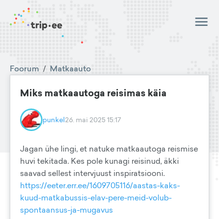
Foorum
/
Matkaauto
Miks matkaautoga reisimas käia
punkel
26. mai 2025 15:17
Jagan ühe lingi, et natuke matkaautoga reismise
huvi tekitada. Kes pole kunagi reisinud, äkki
saavad sellest intervjuust inspiratsiooni.
https://eeter.err.ee/1609705116/aastas-kaks-
kuud-matkabussis-elav-pere-meid-volub-
spontaansus-ja-mugavus