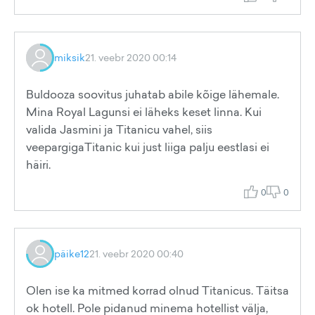
miksik
21. veebr 2020 00:14
Buldooza soovitus juhatab abile kõige lähemale.
Mina Royal Lagunsi ei läheks keset linna. Kui
valida Jasmini ja Titanicu vahel, siis
veepargigaTitanic kui just liiga palju eestlasi ei
häiri.
0
0
päike12
21. veebr 2020 00:40
Olen ise ka mitmed korrad olnud Titanicus. Täitsa
ok hotell. Pole pidanud minema hotellist välja,