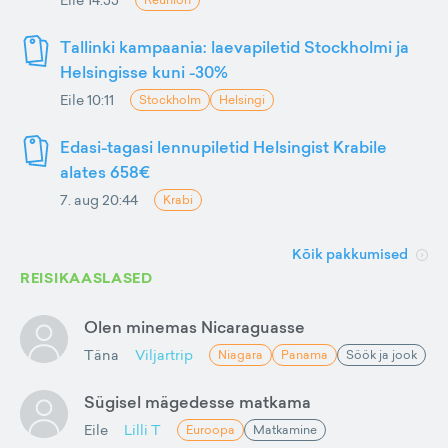
Tallinki kampaania: laevapiletid Stockholmi ja
Helsingisse kuni -30%
Eile 10:11
Stockholm
Helsingi
Edasi-tagasi lennupiletid Helsingist Krabile
alates 658€
7. aug 20:44
Krabi
Kõik pakkumised
REISIKAASLASED
Olen minemas Nicaraguasse
Täna
Viljartrip
Niagara
Panama
Söök ja jook
Sügisel mägedesse matkama
Eile
Lilli T
Euroopa
Matkamine