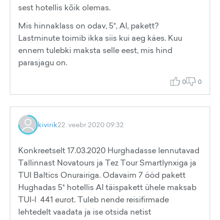
sest hotellis kõik olemas.
Mis hinnaklass on odav, 5*, Al, pakett?
Lastminute toimib ikka siis kui aeg käes. Kuu
ennem tulebki maksta selle eest, mis hind
parasjagu on.
0
0
kivirik
22. veebr 2020 09:32
Konkreetselt 17.03.2020 Hurghadasse lennutavad
Tallinnast Novatours ja Tez Tour Smartlynxiga ja
TUI Baltics Onurairiga. Odavaim 7 ööd pakett
Hughadas 5* hotellis AI täispakett ühele maksab
TUI-l 441 eurot. Tuleb nende reisifirmade
lehtedelt vaadata ja ise otsida netist