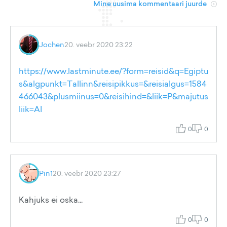
Mine uusima kommentaari juurde
Jochen
20. veebr 2020 23:22
https://www.lastminute.ee/?form=reisid&q=Egiptu
s&algpunkt=Tallinn&reisipikkus=&reisialgus=1584
466043&plusmiinus=0&reisihind=&liik=P&majutus
liik=AI
0
0
Pin1
20. veebr 2020 23:27
Kahjuks ei oska...
0
0