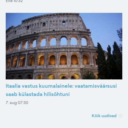
Eile 10:32
Itaalia vastus kuumalainele: vaatamisväärsusi
saab külastada hilisõhtuni
7. aug 07:30
Kõik uudised