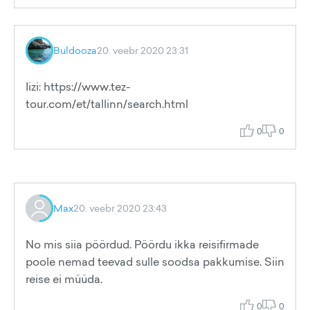
Buldooza
20. veebr 2020 23:31
Iizi: https://www.tez-
tour.com/et/tallinn/search.html
0
0
Max
20. veebr 2020 23:43
No mis siia pöördud. Pöördu ikka reisifirmade
poole nemad teevad sulle soodsa pakkumise. Siin
reise ei müüda.
0
0