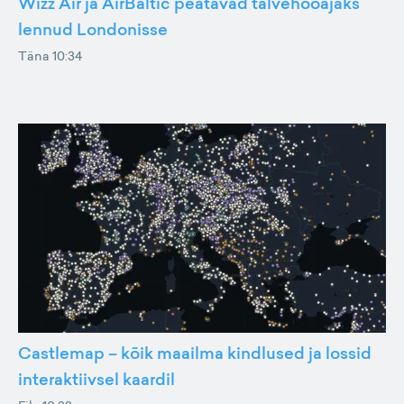
Wizz Air ja AirBaltic peatavad talvehooajaks
lennud Londonisse
Täna 10:34
Castlemap – kõik maailma kindlused ja lossid
interaktiivsel kaardil