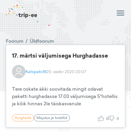
Foorum
/
Üldfoorum
17. märtsi väljumisega Hurghadasse
Katspats18
20. veebr 2020 20:07
Tere oskate äkki soovitada mingit odavat
paketti hurghadasse 17.03 väljumisega 5*hotellis
ja kõik hinnas 2le täiskasvanule
Hurghada
Majutus ja hotellid
0
0