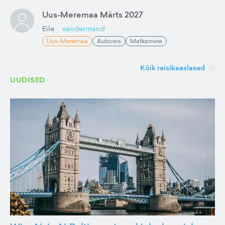
Uus-Meremaa Märts 2027
Eile
vandermand
Uus-Meremaa
Autoreis
Matkamine
Kõik reisikaaslased
UUDISED