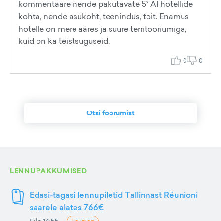
kommentaare nende pakutavate 5* AI hotellide
kohta, nende asukoht, teenindus, toit. Enamus
hotelle on mere ääres ja suure territooriumiga,
kuid on ka teistsuguseid.
0
0
Otsi foorumist
LENNUPAKKUMISED
Edasi-tagasi lennupiletid Tallinnast Réunioni
saarele alates 766€
Eile 14:55
Reunion