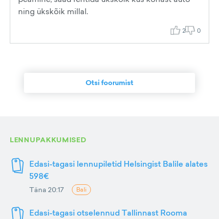
ning ükskõik millal.
2
0
Otsi foorumist
LENNUPAKKUMISED
Edasi-tagasi lennupiletid Helsingist Balile alates
598€
Täna 20:17
Bali
Edasi-tagasi otselennud Tallinnast Rooma