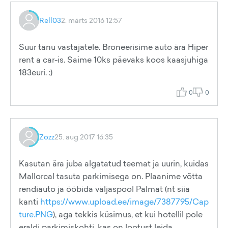
Rell03
2. märts 2016 12:57
Suur tänu vastajatele. Broneerisime auto ära Hiper
rent a car-is. Saime 10ks päevaks koos kaasjuhiga
183euri. :)
0
0
Zozz
25. aug 2017 16:35
Kasutan ära juba algatatud teemat ja uurin, kuidas
Mallorcal tasuta parkimisega on. Plaanime võtta
rendiauto ja ööbida väljaspool Palmat (nt siia
kanti
https://www.upload.ee/image/7387795/Cap
ture.PNG
), aga tekkis küsimus, et kui hotellil pole
eraldi parkimiskohti, kas on lootust leida