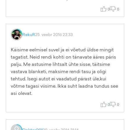
0
0
RekuR
25. veebr 2016 23:33
Käisime eelmisel suvel ja ei võetud üldse mingit
tagatist. Neid rendi kohti on tänavate ääres päris
palju. Me astusime lihtsalt ühte sisse, täitsime
vastava blanketi, maksime rendi tasu ja oligi
tehtud. Isegi autot ei vaadatud pärast üle,kui
võtme tagasi viisime. Ikka suht laadna tundus see
asi olevat.
0
0
Doktor001
29. veebr 2016 21:14