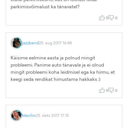
parkimisvõimalust ka tänavatel?
0
0
jazzband
25. aug 2017 16:48
Käisime eelmine aasta ja polnud mingit
probleemi. Panime auto tänavale ja ei olnud
mingit probleemi koha leidmisel ega ka hirmu, et
keegi seda rendikat himustama hakkaks :)
0
0
Marilin
25. dets 2017 17:15