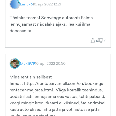
Liinu76
10. apr 2022 12:21
Tõstaks teemat.Soovitage autorenti Palma
lennujaamast nädalaks ajaks.Hea kui ilma
deposiidita
0
0
Max1979
10. apr 2022 20:50
Mina rentisin sellisest
firmast https://rentacarvanrell.com/en/bookings-
rentacar-majorca.html. Väga korralik teenindus,
oodati ilusti lennujaama ees vastas, tehti paberid,
keegi mingit krediitkaarti ei küsinud, ära andmisel
kästi auto uksed lahti jätta ja võti autosse jätta
kokkulepitult peidetuna.