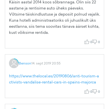
Käisin aastal 2014 koos sõbrannaga. Olin siis 22
aastane ja rentisime auto üheks päevaks.
Võtsime täiskindlustuse ja deposiit polnud vajalik.
Kuna hotelli administraatoriks oli juhuslikult üks
eestlanna, siis tema soovitas tänava äärset kohta,
kust võiksime rentida.
0
0
Benson
14. sept 2019 20:55
https://www.thelocal.es/20190806/anti-tourism-a
ctivists-vandalise-rental-cars-in-spains-majorca
0
0