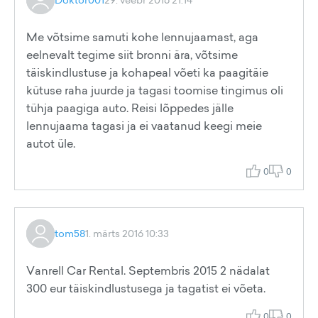
Me võtsime samuti kohe lennujaamast, aga
eelnevalt tegime siit bronni ära, võtsime
täiskindlustuse ja kohapeal võeti ka paagitäie
kütuse raha juurde ja tagasi toomise tingimus oli
tühja paagiga auto. Reisi lõppedes jälle
lennujaama tagasi ja ei vaatanud keegi meie
autot üle.
0
0
tom58
1. märts 2016 10:33
Vanrell Car Rental. Septembris 2015 2 nädalat
300 eur täiskindlustusega ja tagatist ei võeta.
0
0