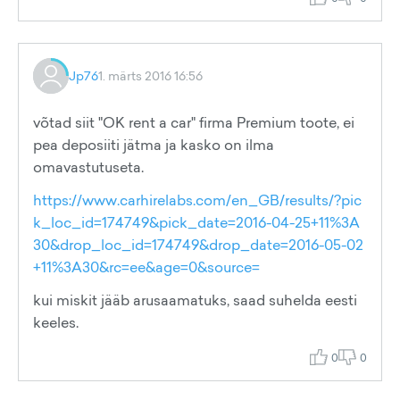
Jp76
1. märts 2016 16:56
võtad siit "OK rent a car" firma Premium toote, ei
pea deposiiti jätma ja kasko on ilma
omavastutuseta.
https://www.carhirelabs.com/en_GB/results/?pic
k_loc_id=174749&pick_date=2016-04-25+11%3A
30&drop_loc_id=174749&drop_date=2016-05-02
+11%3A30&rc=ee&age=0&source=
kui miskit jääb arusaamatuks, saad suhelda eesti
keeles.
0
0