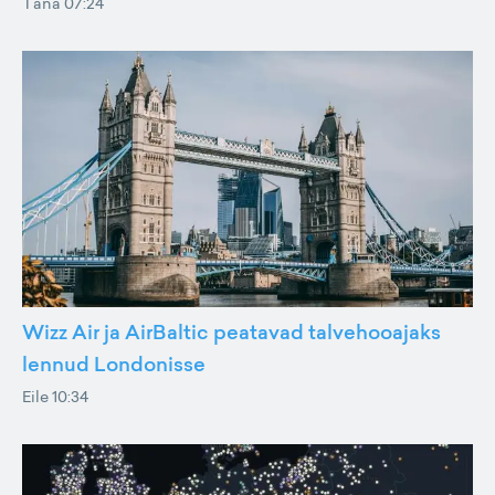
Täna 07:24
Wizz Air ja AirBaltic peatavad talvehooajaks
lennud Londonisse
Eile 10:34