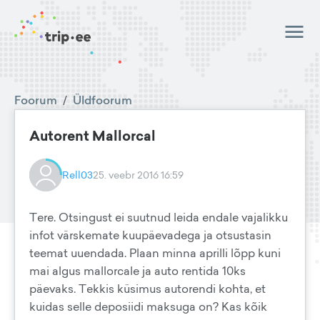
Foorum
/
Üldfoorum
Autorent Mallorcal
Rell03
25. veebr 2016 16:59
Tere. Otsingust ei suutnud leida endale vajalikku
infot värskemate kuupäevadega ja otsustasin
teemat uuendada. Plaan minna aprilli lõpp kuni
mai algus mallorcale ja auto rentida 10ks
päevaks. Tekkis küsimus autorendi kohta, et
kuidas selle deposiidi maksuga on? Kas kõik