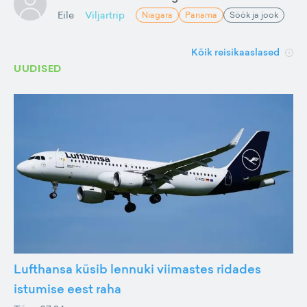
Eile
Viljartrip
Niagara
Panama
Söök ja jook
Kõik reisikaaslased
UUDISED
Lufthansa küsib lennuki viimastes ridades
istumise eest raha