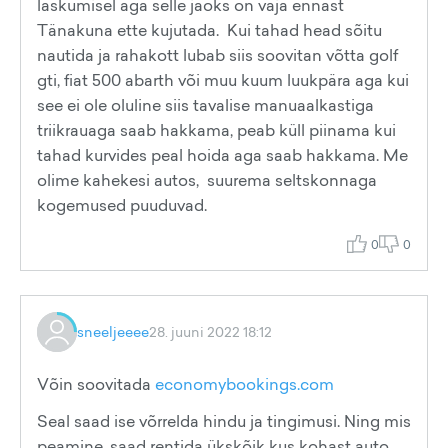
laskumisel aga selle jaoks on vaja ennast
Tänakuna ette kujutada. Kui tahad head sõitu
nautida ja rahakott lubab siis soovitan võtta golf
gti, fiat 500 abarth või muu kuum luukpära aga kui
see ei ole oluline siis tavalise manuaalkastiga
triikrauaga saab hakkama, peab küll piinama kui
tahad kurvides peal hoida aga saab hakkama. Me
olime kahekesi autos, suurema seltskonnaga
kogemused puuduvad.
0
0
sneeljeeee
28. juuni 2022 18:12
Võin soovitada
economybookings.com
Seal saad ise võrrelda hindu ja tingimusi. Ning mis
peamine, saad rentida ükskõik kus kohast auto