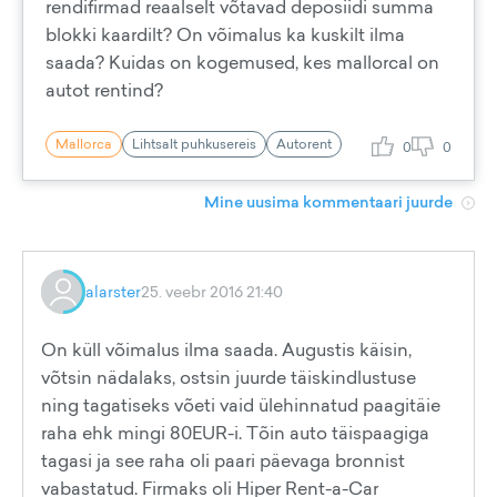
rendifirmad reaalselt võtavad deposiidi summa
blokki kaardilt? On võimalus ka kuskilt ilma
saada? Kuidas on kogemused, kes mallorcal on
autot rentind?
Mallorca
Lihtsalt puhkusereis
Autorent
0
0
Mine uusima kommentaari juurde
alarster
25. veebr 2016 21:40
On küll võimalus ilma saada. Augustis käisin,
võtsin nädalaks, ostsin juurde täiskindlustuse
ning tagatiseks võeti vaid ülehinnatud paagitäie
raha ehk mingi 80EUR-i. Tõin auto täispaagiga
tagasi ja see raha oli paari päevaga bronnist
vabastatud. Firmaks oli Hiper Rent-a-Car