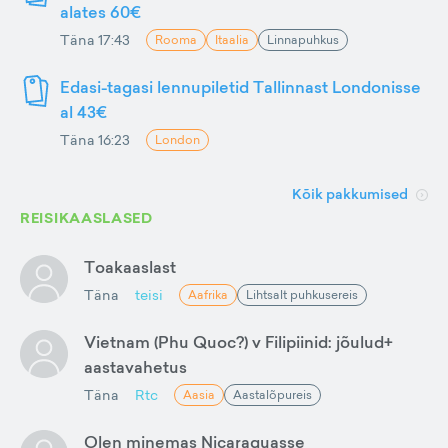
alates 60€
Täna 17:43
Rooma
Itaalia
Linnapuhkus
Edasi-tagasi lennupiletid Tallinnast Londonisse
al 43€
Täna 16:23
London
Kõik pakkumised
REISIKAASLASED
Toakaaslast
Täna
teisi
Aafrika
Lihtsalt puhkusereis
Vietnam (Phu Quoc?) v Filipiinid: jõulud+
aastavahetus
Täna
Rtc
Aasia
Aastalõpureis
Olen minemas Nicaraguasse