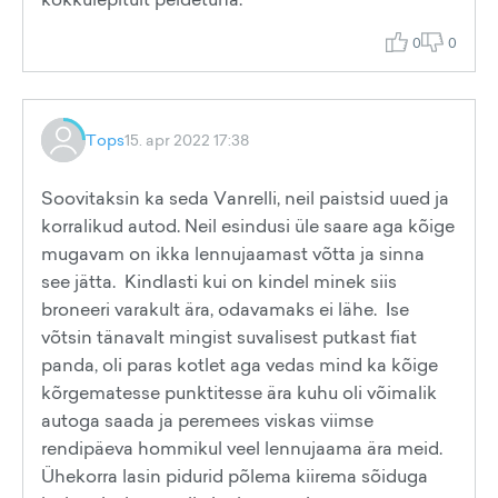
0
0
Tops
15. apr 2022 17:38
Soovitaksin ka seda Vanrelli, neil paistsid uued ja
korralikud autod. Neil esindusi üle saare aga kõige
mugavam on ikka lennujaamast võtta ja sinna
see jätta. Kindlasti kui on kindel minek siis
broneeri varakult ära, odavamaks ei lähe. Ise
võtsin tänavalt mingist suvalisest putkast fiat
panda, oli paras kotlet aga vedas mind ka kõige
kõrgematesse punktitesse ära kuhu oli võimalik
autoga saada ja peremees viskas viimse
rendipäeva hommikul veel lennujaama ära meid.
Ühekorra lasin pidurid põlema kiirema sõiduga