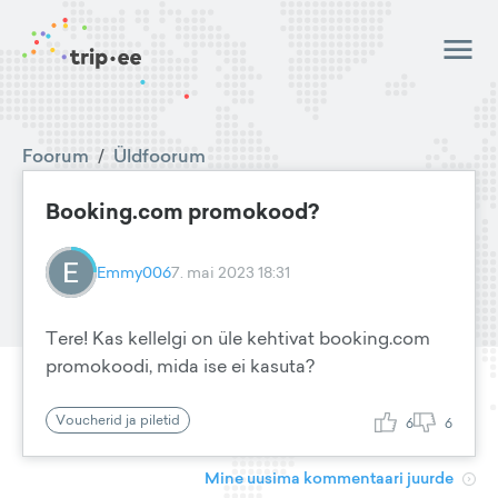
Foorum
/
Üldfoorum
Booking.com promokood?
Emmy006
7. mai 2023 18:31
Tere! Kas kellelgi on üle kehtivat booking.com
promokoodi, mida ise ei kasuta?
Voucherid ja piletid
6
6
Mine uusima kommentaari juurde