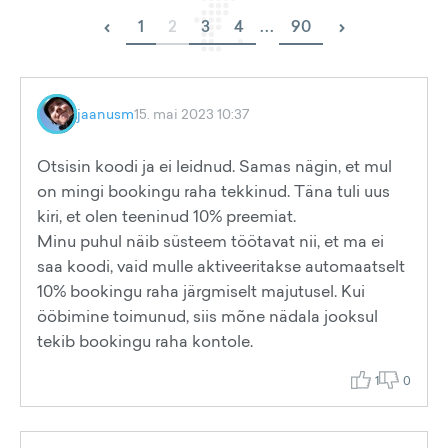
‹
›
1
2
3
4
...
90
jaanusm
15. mai 2023 10:37
Otsisin koodi ja ei leidnud. Samas nägin, et mul
on mingi bookingu raha tekkinud. Täna tuli uus
kiri, et olen teeninud 10% preemiat.
Minu puhul näib süsteem töötavat nii, et ma ei
saa koodi, vaid mulle aktiveeritakse automaatselt
10% bookingu raha järgmiselt majutusel. Kui
ööbimine toimunud, siis mõne nädala jooksul
tekib bookingu raha kontole.
1
0