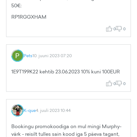
50€:
RP1RGGXHAM
0
0
Pets
10. juuni 2023 07:20
1E9T199K22 kehtib 23.06.2023 10% kuni 100EUR
0
0
K-que
4. juuli 2023 10:44
Bookingu promokoodiga on mul mingi Murphy-
värk - reisilt tulles sain kood iga 5 päeva tagant,