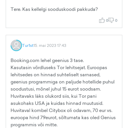
Tere. Kas kellelgi sooduskoodi pakkuda?
0
0
Tur1st
15. mai 2023 17:43
Booking.com lehel geenius 3 tase.
Kasutasin võrdluseks Tor lehitsejat. Euroopas
lehitsedes on hinnad suhteliselt sarnased,
geenius programmiga on paljude hotellide puhul
soodustusi, mõnel juhul 15 eurot soodsam.
Huvitavaks läks olukord siis, kui Tor pani
asukohaks USA ja kuidas hinnad muutusid.
Huvitaval kombel Citybox oli odavam, 70 eur vs.
euroopa hind 79eurot, sõltumata kas oled Genius
programmis või mitte.