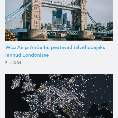
Wizz Air ja AirBaltic peatavad talvehooajaks
lennud Londonisse
Eile 10:34