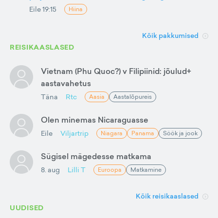
Eile 19:15
Hiina
Kõik pakkumised
REISIKAASLASED
Vietnam (Phu Quoc?) v Filipiinid: jõulud+
aastavahetus
Täna
Rtc
Aasia
Aastalõpureis
Olen minemas Nicaraguasse
Eile
Viljartrip
Niagara
Panama
Söök ja jook
Sügisel mägedesse matkama
8. aug
Lilli T
Euroopa
Matkamine
Kõik reisikaaslased
UUDISED