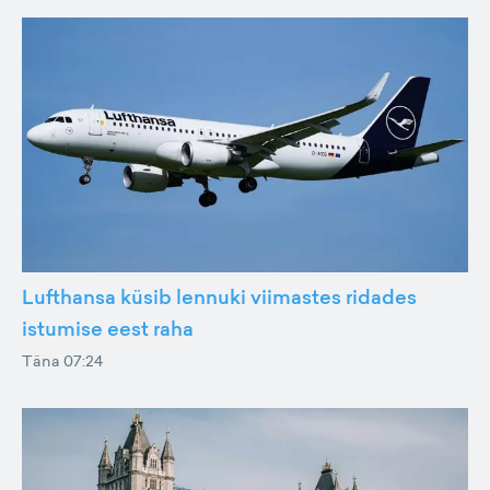
Lufthansa küsib lennuki viimastes ridades
istumise eest raha
Täna 07:24