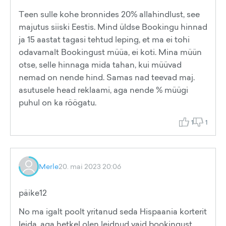
Teen sulle kohe bronnides 20% allahindlust, see
majutus siiski Eestis. Mind üldse Bookingu hinnad
ja 15 aastat tagasi tehtud leping, et ma ei tohi
odavamalt Bookingust müüa, ei koti. Mina müün
otse, selle hinnaga mida tahan, kui müüvad
nemad on nende hind. Samas nad teevad maj.
asutusele head reklaami, aga nende % müügi
puhul on ka röögatu.
1
1
Merle
20. mai 2023 20:06
päike12
No ma igalt poolt yritanud seda Hispaania korterit
leida, aga hetkel olen leidnud vaid bookingust.