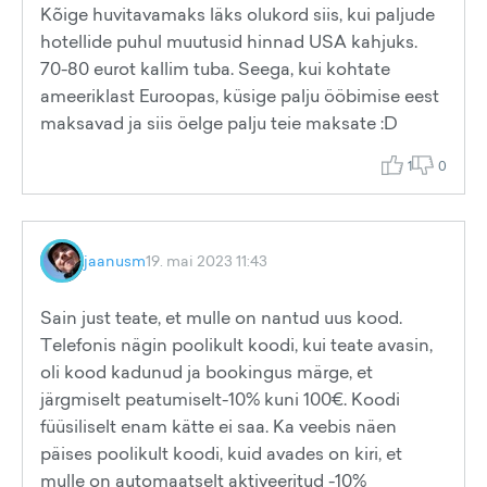
Kõige huvitavamaks läks olukord siis, kui paljude
hotellide puhul muutusid hinnad USA kahjuks.
70-80 eurot kallim tuba. Seega, kui kohtate
ameeriklast Euroopas, küsige palju ööbimise eest
maksavad ja siis öelge palju teie maksate :D
1
0
jaanusm
19. mai 2023 11:43
Sain just teate, et mulle on nantud uus kood.
Telefonis nägin poolikult koodi, kui teate avasin,
oli kood kadunud ja bookingus märge, et
järgmiselt peatumiselt-10% kuni 100€. Koodi
füüsiliselt enam kätte ei saa. Ka veebis näen
päises poolikult koodi, kuid avades on kiri, et
mulle on automaatselt aktiveeritud -10%