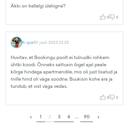
Äkki on kellelgi üleliigne?
0
0
K-que
10. juuli 2023 22:25
Huvitav, et Bookingu poolt ei tulnudki rohkem
ühtki koodi. Õnneks sattusin õigel ajal peale
kõrge hindega apartmendile, mis oli just lisatud ja
mille hind oli väga soodne. Buukisin kohe ära ja
tundub, et vist väga vedas.
0
0
‹
›
1
2
3
4
...
90