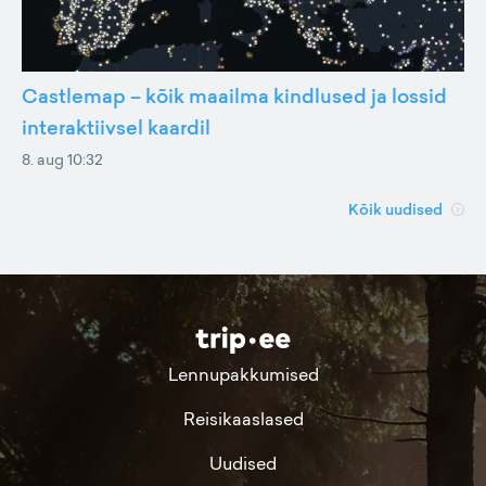
Castlemap – kõik maailma kindlused ja lossid
interaktiivsel kaardil
8. aug 10:32
Kõik uudised
Lennupakkumised
Reisikaaslased
Uudised