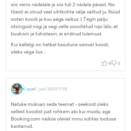
siis venis nädalale ja siis tuli 2 nädala pärast. No
tõesti ei olnud veel sihtkohta välja valitud ju. Nüüd
ootan koodi ja kuu aega vaikus :) Tegin palju
otsinguid niigi ja segi selle soovitatud nipi läbi, et
buukisin ja tühistasin, ei andnud tulemust.
Kui kellelgi on hetkel kasutuna seisvat koodi,
oleks väga ilus ..
0
0
K-que
5. juuli 2023 17:55
Natuke müksan seda teemat - seekord oleks
sellest koodist just rohkem abi kui muidu, aga
Booking.com näikse olevat minu suhtes lootuse
kaotanud,