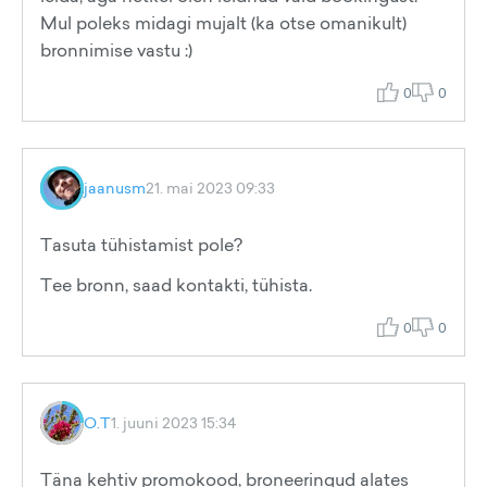
Mul poleks midagi mujalt (ka otse omanikult)
bronnimise vastu :)
0
0
jaanusm
21. mai 2023 09:33
Tasuta tühistamist pole?
Tee bronn, saad kontakti, tühista.
0
0
O.T
1. juuni 2023 15:34
Täna kehtiv promokood, broneeringud alates