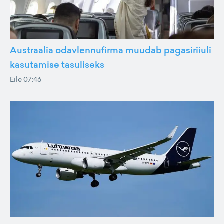
Austraalia odavlennufirma muudab pagasiriiuli
kasutamise tasuliseks
Eile 07:46