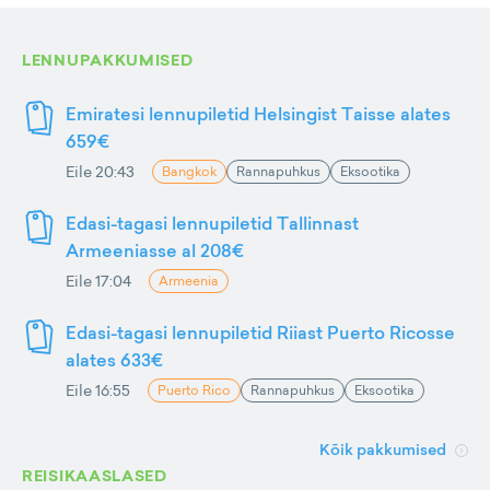
LENNUPAKKUMISED
Emiratesi lennupiletid Helsingist Taisse alates
659€
Eile 20:43
Bangkok
Rannapuhkus
Eksootika
Edasi-tagasi lennupiletid Tallinnast
Armeeniasse al 208€
Eile 17:04
Armeenia
Edasi-tagasi lennupiletid Riiast Puerto Ricosse
alates 633€
Eile 16:55
Puerto Rico
Rannapuhkus
Eksootika
Kõik pakkumised
REISIKAASLASED