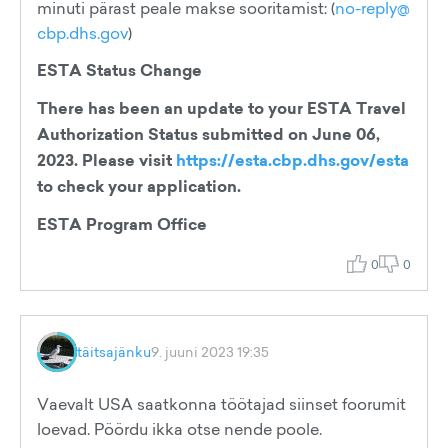
minuti pärast peale makse sooritamist: (
no-reply@
cbp.dhs.gov
)
ESTA Status Change
There has been an update to your ESTA Travel
Authorization Status submitted on June 06,
2023. Please visit
https://esta.cbp.dhs.gov/esta
to check your application.
ESTA Program Office
0
0
täitsajänku
9. juuni 2023 19:35
Vaevalt USA saatkonna töötajad siinset foorumit
loevad. Pöördu ikka otse nende poole.