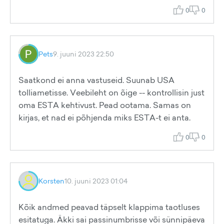
0
0
Pets
9. juuni 2023 22:50
Saatkond ei anna vastuseid. Suunab USA
tolliametisse. Veebileht on õige -- kontrollisin just
oma ESTA kehtivust. Pead ootama. Samas on
kirjas, et nad ei põhjenda miks ESTA-t ei anta.
0
0
Korsten
10. juuni 2023 01:04
Kõik andmed peavad täpselt klappima taotluses
esitatuga. Äkki sai passinumbrisse või sünnipäeva