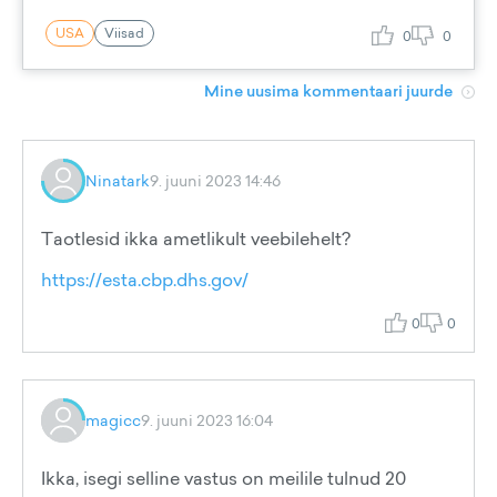
USA
Viisad
0
0
Mine uusima kommentaari juurde
Ninatark
9. juuni 2023 14:46
Taotlesid ikka ametlikult veebilehelt?
https://esta.cbp.dhs.gov/
0
0
magicc
9. juuni 2023 16:04
Ikka, isegi selline vastus on meilile tulnud 20