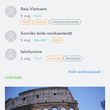
Reis Vietnami
5. aug
Karu
Aasia
Vietnam
Lihtsalt puhkusereis
Sooviks leida reisikaaslast))
5. aug
MarekP
Aasia
talvitumine
2. aug
TruT
Sri Lanka
Reisiideed
Kõik reisikaaslased
UUDISED