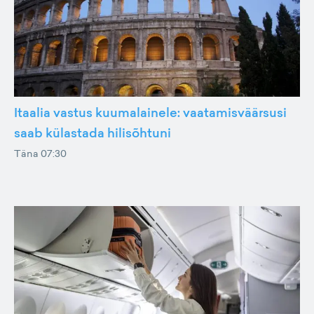
Itaalia vastus kuumalainele: vaatamisväärsusi
saab külastada hilisõhtuni
Täna 07:30