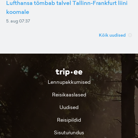
Lufthansa tõmbab talvel Tallinn-Frankfurt liini
koomale
5. aug 07:37
Kõik uudised
Lennupakkumised
Reisikaaslased
Uudised
Reisipildid
Sisuturundus