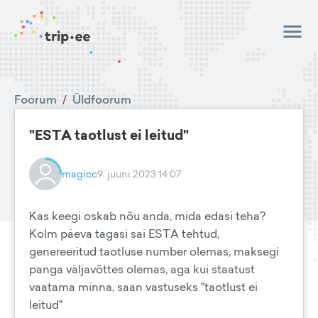
Foorum
/
Üldfoorum
"ESTA taotlust ei leitud"
magicc
9. juuni 2023 14:07
Kas keegi oskab nõu anda, mida edasi teha?
Kolm päeva tagasi sai ESTA tehtud,
genereeritud taotluse number olemas, maksegi
panga väljavõttes olemas, aga kui staatust
vaatama minna, saan vastuseks "taotlust ei
leitud"