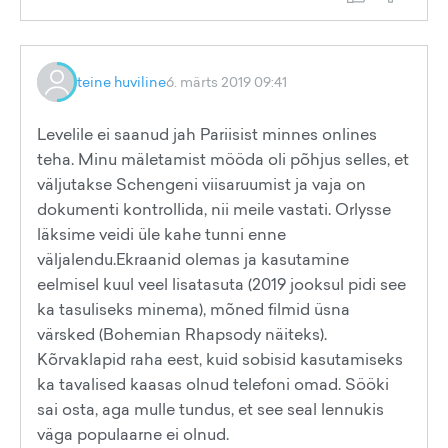
teine huviline
6. märts 2019 09:41
Levelile ei saanud jah Pariisist minnes onlines
teha. Minu mäletamist mööda oli põhjus selles, et
väljutakse Schengeni viisaruumist ja vaja on
dokumenti kontrollida, nii meile vastati. Orlysse
läksime veidi üle kahe tunni enne
väljalendu.Ekraanid olemas ja kasutamine
eelmisel kuul veel lisatasuta (2019 jooksul pidi see
ka tasuliseks minema), mõned filmid üsna
värsked (Bohemian Rhapsody näiteks).
Kõrvaklapid raha eest, kuid sobisid kasutamiseks
ka tavalised kaasas olnud telefoni omad. Sööki
sai osta, aga mulle tundus, et see seal lennukis
väga populaarne ei olnud.