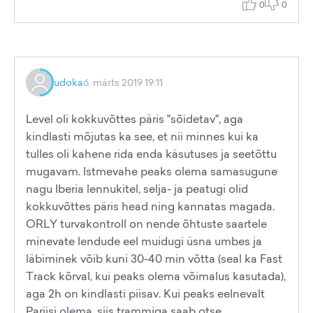
0
0
udoka
6. märts 2019 19:11
Level oli kokkuvõttes päris "sõidetav", aga
kindlasti mõjutas ka see, et nii minnes kui ka
tulles oli kahene rida enda käsutuses ja seetõttu
mugavam. Istmevahe peaks olema samasugune
nagu Iberia lennukitel, selja- ja peatugi olid
kokkuvõttes päris head ning kannatas magada.
ORLY turvakontroll on nende õhtuste saartele
minevate lendude eel muidugi üsna umbes ja
läbiminek võib kuni 30-40 min võtta (seal ka Fast
Track kõrval, kui peaks olema võimalus kasutada),
aga 2h on kindlasti piisav. Kui peaks eelnevalt
Pariisi olema, siis trammiga saab otse