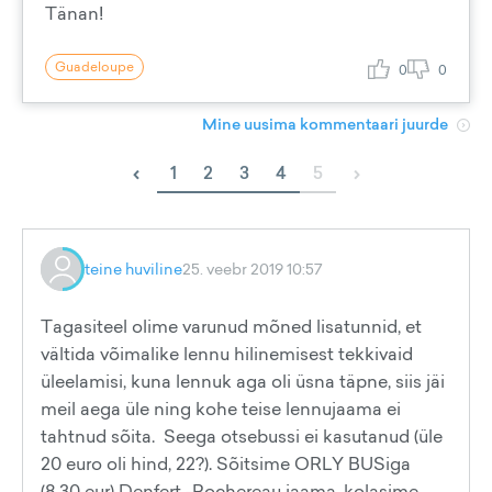
Tänan!
Guadeloupe
0
0
Mine uusima kommentaari juurde
‹
›
1
2
3
4
5
teine huviline
25. veebr 2019 10:57
Tagasiteel olime varunud mõned lisatunnid, et
vältida võimalike lennu hilinemisest tekkivaid
üleelamisi, kuna lennuk aga oli üsna täpne, siis jäi
meil aega üle ning kohe teise lennujaama ei
tahtnud sõita. Seega otsebussi ei kasutanud (üle
20 euro oli hind, 22?). Sõitsime ORLY BUSiga
(8.30 eur) Denfert -Rochereau jaama, kolasime