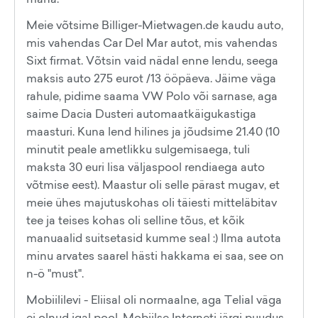
Meie võtsime Billiger-Mietwagen.de kaudu auto,
mis vahendas Car Del Mar autot, mis vahendas
Sixt firmat. Võtsin vaid nädal enne lendu, seega
maksis auto 275 eurot /13 ööpäeva. Jäime väga
rahule, pidime saama VW Polo või sarnase, aga
saime Dacia Dusteri automaatkäigukastiga
maasturi. Kuna lend hilines ja jõudsime 21.40 (10
minutit peale ametlikku sulgemisaega, tuli
maksta 30 euri lisa väljaspool rendiaega auto
võtmise eest). Maastur oli selle pärast mugav, et
meie ühes majutuskohas oli täiesti mitteläbitav
tee ja teises kohas oli selline tõus, et kõik
manuaalid suitsetasid kumme seal :) Ilma autota
minu arvates saarel hästi hakkama ei saa, see on
n-ö "must".
Mobiililevi - Eliisal oli normaalne, aga Telial väga
ei olnud igal pool. Mobiilse Interneti järgi puudus