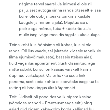
nägime tervel saarel. Ja inimesi ei ole nii
palju, sest autoga sinna randa otseselt ei saa
kui ei ole ööbija (peaks parkima kuskile
kaugele ja minema jala). Majutus ise oli
pisike aga mõnus, tuba + köök/rõdu. Ja
mulle isegi väga meeldis ärgata kukelauluga.
Teine koht kus ööbisime oli kohas, kus ei ole
randa. Oli ilus vaade, sai jalutada kivisele rannikule
(ilma ujumisvõimaluseta), bassein (teises aias)
kuid väga ilus appartment (ilusti disainitud, aga
mitte sobilik kui sul on kaasas värskelt käima
õppinud väikelaps). Ma ei hakka seda linki
panema, sest seda kohta ei soovitaks isegi kui ta
reiting oli bookingus üks kõrgemaid.
Toit. Üldiselt oli poodides valik pigem kesine
(võrreldes mandri – Prantsusmaaga eriti) ning
asjad olid pigem kaks-kolm korda kallimad kui