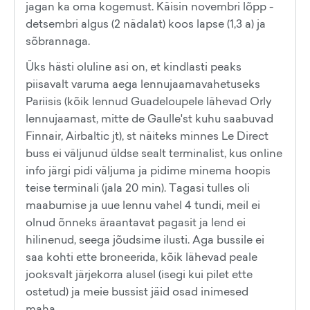
jagan ka oma kogemust. Käisin novembri lõpp -
detsembri algus (2 nädalat) koos lapse (1,3 a) ja
sõbrannaga.
Üks hästi oluline asi on, et kindlasti peaks
piisavalt varuma aega lennujaamavahetuseks
Pariisis (kõik lennud Guadeloupele lähevad Orly
lennujaamast, mitte de Gaulle'st kuhu saabuvad
Finnair, Airbaltic jt), st näiteks minnes Le Direct
buss ei väljunud üldse sealt terminalist, kus online
info järgi pidi väljuma ja pidime minema hoopis
teise terminali (jala 20 min). Tagasi tulles oli
maabumise ja uue lennu vahel 4 tundi, meil ei
olnud õnneks äraantavat pagasit ja lend ei
hilinenud, seega jõudsime ilusti. Aga bussile ei
saa kohti ette broneerida, kõik lähevad peale
jooksvalt järjekorra alusel (isegi kui pilet ette
ostetud) ja meie bussist jäid osad inimesed
maha.