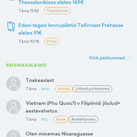
Thessalonikisse alates 149€
Täna 11:42
Thessaloniki
Edasi-tagasi lennupiletid Tallinnast Prahasse
alates 91€
Täna 10:18
Praha
Kõik pakkumised
REISIKAASLASED
Toakaaslast
Täna
teisi
Aafrika
Lihtsalt puhkusereis
Vietnam (Phu Quoc?) v Filipiinid: jõulud+
aastavahetus
Täna
Rtc
Aasia
Aastalõpureis
Olen minemas Nicaraguasse