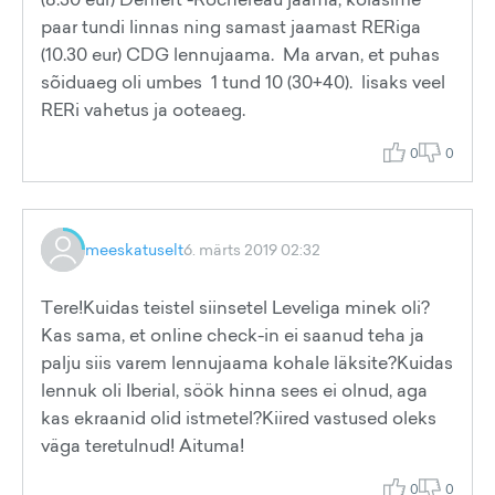
paar tundi linnas ning samast jaamast RERiga
(10.30 eur) CDG lennujaama. Ma arvan, et puhas
sõiduaeg oli umbes 1 tund 10 (30+40). lisaks veel
RERi vahetus ja ooteaeg.
0
0
meeskatuselt
6. märts 2019 02:32
Tere!Kuidas teistel siinsetel Leveliga minek oli?
Kas sama, et online check-in ei saanud teha ja
palju siis varem lennujaama kohale läksite?Kuidas
lennuk oli Iberial, söök hinna sees ei olnud, aga
kas ekraanid olid istmetel?Kiired vastused oleks
väga teretulnud! Aituma!
0
0