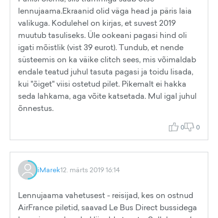
lennujaama.Ekraanid olid väga head ja päris laia
valikuga. Kodulehel on kirjas, et suvest 2019
muutub tasuliseks. Üle ookeani pagasi hind oli
igati mõistlik (vist 39 eurot). Tundub, et nende
süsteemis on ka väike clitch sees, mis võimaldab
endale teatud juhul tasuta pagasi ja toidu lisada,
kui "õiget" viisi ostetud pilet. Pikemalt ei hakka
seda lahkama, aga võite katsetada. Mul igal juhul
õnnestus.
0
0
iMarek
12. märts 2019 16:14
Lennujaama vahetusest - reisijad, kes on ostnud
AirFrance piletid, saavad Le Bus Direct bussidega