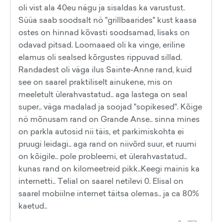
oli vist ala 40eu nägu ja sisaldas ka varustust.
Süüa saab soodsalt nö "grillbaarides" kust kaasa
ostes on hinnad kõvasti soodsamad, lisaks on
odavad pitsad. Loomaaed oli ka vinge, eriline
elamus oli sealsed kõrgustes rippuvad sillad.
Randadest oli väga ilus Sainte-Anne rand, kuid
see on saarel praktiliselt ainukene, mis on
meeletult ülerahvastatud.. aga lastega on seal
super.. väga madalad ja soojad "sopikesed". Kõige
nö mõnusam rand on Grande Anse.. sinna mines
on parkla autosid nii täis, et parkimiskohta ei
pruugi leidagi.. aga rand on niivõrd suur, et ruumi
on kõigile.. pole probleemi, et ülerahvastatud..
kunas rand on kilomeetreid pikk..Keegi mainis ka
internetti.. Telial on saarel netilevi 0. Elisal on
saarel mobiilne internet täitsa olemas.. ja ca 80%
kaetud..