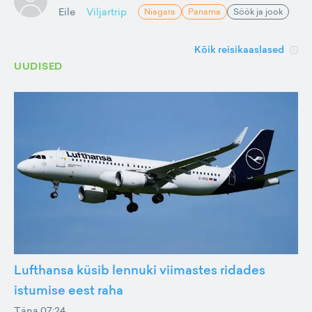
Eile
Viljartrip
Niagara
Panama
Söök ja jook
Kõik reisikaaslased
UUDISED
Lufthansa küsib lennuki viimastes ridades
istumise eest raha
Täna 07:24