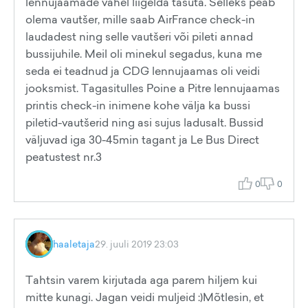
lennujaamade vahel liigelda tasuta. Selleks peab
olema vautšer, mille saab AirFrance check-in
laudadest ning selle vautšeri või pileti annad
bussijuhile. Meil oli minekul segadus, kuna me
seda ei teadnud ja CDG lennujaamas oli veidi
jooksmist. Tagasitulles Poine a Pitre lennujaamas
printis check-in inimene kohe välja ka bussi
piletid-vautšerid ning asi sujus ladusalt. Bussid
väljuvad iga 30-45min tagant ja Le Bus Direct
peatustest nr.3
0
0
haaletaja
29. juuli 2019 23:03
Tahtsin varem kirjutada aga parem hiljem kui
mitte kunagi. Jagan veidi muljeid :)Mõtlesin, et