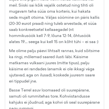
meil. Siiski sai kõik vajalik ostetud ning tihti oli
mugavam teha süüa oma korteris, kui hakata
seda mujalt otsima. Väljas söömine on päris kallis
(20-30 eurot praad) ning tuleb arvestada, et süüa
saab konkreetsetel kellaaegadel (nt
hommikusöök kell 7-9, lõuna 12-14, õhtusöök
alates 19.... seega kui kell 15 on kõht tühi – ei saa :)
Me olime palju päevi lihtsalt rannas, kuid sõitsime
ka ringi, mõlemad saared ilusti läbi. Käisime
matkamas vulkaani juures (mitte tipus), palju
käisime eri randades (enamik ei ole ikkagi väga
ujutavad, aga on ilusad), koskede juuresm saare
eri tippudel jne.
Basse Terrel asuv loomaaed oli suurepärane,
samuti oli rummitehas tore. Kohviistandusse
kahjuks ei jõudnud, aga kohvi oli seal suurepärane
nagu rummgi.