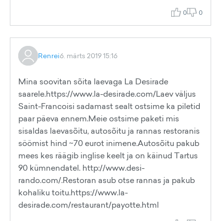
0
0
Renrei
6. märts 2019 15:16
Mina soovitan sõita laevaga La Desirade
saarele.https://www.la-desirade.com/Laev väljus
Saint-Francoisi sadamast sealt ostsime ka piletid
paar päeva ennem.Meie ostsime paketi mis
sisaldas laevasõitu, autosõitu ja rannas restoranis
söömist hind ~70 eurot inimene.Autosõitu pakub
mees kes räägib inglise keelt ja on käinud Tartus
90 kümnendatel. http://www.desi-
rando.com/.Restoran asub otse rannas ja pakub
kohaliku toitu.https://www.la-
desirade.com/restaurant/payotte.html