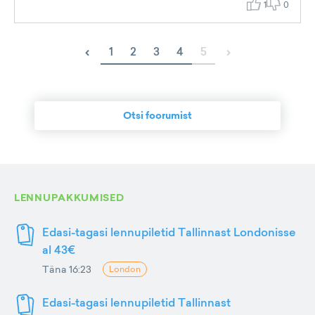
1
0
‹
›
1
2
3
4
5
Otsi foorumist
LENNUPAKKUMISED
Edasi-tagasi lennupiletid Tallinnast Londonisse
al 43€
Täna 16:23
London
Edasi-tagasi lennupiletid Tallinnast