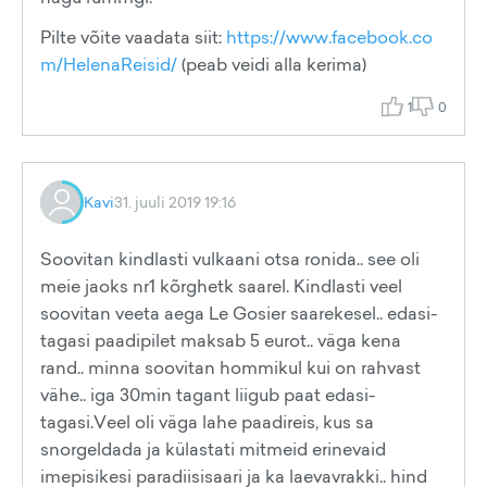
Pilte võite vaadata siit:
https://www.facebook.co
m/HelenaReisid/
(peab veidi alla kerima)
1
0
Kavi
31. juuli 2019 19:16
Soovitan kindlasti vulkaani otsa ronida.. see oli
meie jaoks nr1 kõrghetk saarel. Kindlasti veel
soovitan veeta aega Le Gosier saarekesel.. edasi-
tagasi paadipilet maksab 5 eurot.. väga kena
rand.. minna soovitan hommikul kui on rahvast
vähe.. iga 30min tagant liigub paat edasi-
tagasi.Veel oli väga lahe paadireis, kus sa
snorgeldada ja külastati mitmeid erinevaid
imepisikesi paradiisisaari ja ka laevavrakki.. hind