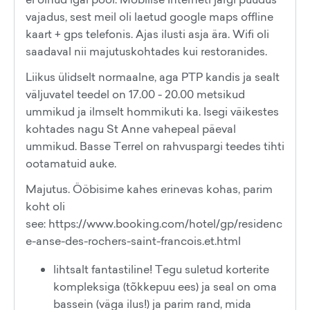
vajadus, sest meil oli laetud google maps offline
kaart + gps telefonis. Ajas ilusti asja ära. Wifi oli
saadaval nii majutuskohtades kui restoranides.
Liikus ülidselt normaalne, aga PTP kandis ja sealt
väljuvatel teedel on 17.00 - 20.00 metsikud
ummikud ja ilmselt hommikuti ka. Isegi väikestes
kohtades nagu St Anne vahepeal päeval
ummikud. Basse Terrel on rahvuspargi teedes tihti
ootamatuid auke.
Majutus. Ööbisime kahes erinevas kohas, parim
koht oli
see: https://www.booking.com/hotel/gp/residenc
e-anse-des-rochers-saint-francois.et.html
lihtsalt fantastiline! Tegu suletud korterite
kompleksiga (tõkkepuu ees) ja seal on oma
bassein (väga ilus!) ja parim rand, mida