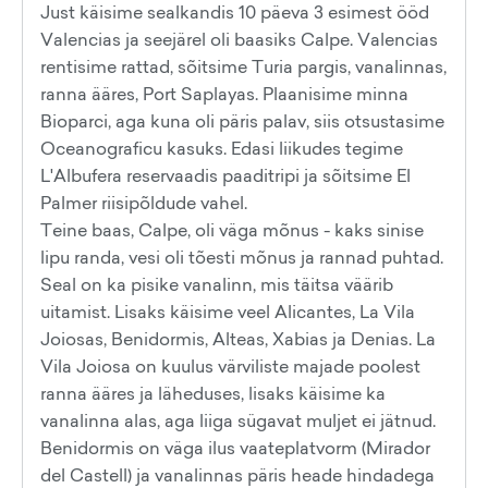
Just käisime sealkandis 10 päeva 3 esimest ööd
Valencias ja seejärel oli baasiks Calpe. Valencias
rentisime rattad, sõitsime Turia pargis, vanalinnas,
ranna ääres, Port Saplayas. Plaanisime minna
Bioparci, aga kuna oli päris palav, siis otsustasime
Oceanograficu kasuks. Edasi liikudes tegime
L'Albufera reservaadis paaditripi ja sõitsime El
Palmer riisipõldude vahel.
Teine baas, Calpe, oli väga mõnus - kaks sinise
lipu randa, vesi oli tõesti mõnus ja rannad puhtad.
Seal on ka pisike vanalinn, mis täitsa väärib
uitamist. Lisaks käisime veel Alicantes, La Vila
Joiosas, Benidormis, Alteas, Xabias ja Denias. La
Vila Joiosa on kuulus värviliste majade poolest
ranna ääres ja läheduses, lisaks käisime ka
vanalinna alas, aga liiga sügavat muljet ei jätnud.
Benidormis on väga ilus vaateplatvorm (Mirador
del Castell) ja vanalinnas päris heade hindadega