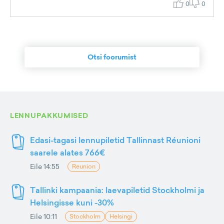
0
0
Otsi foorumist
LENNUPAKKUMISED
Edasi-tagasi lennupiletid Tallinnast Réunioni
saarele alates 766€
Eile 14:55
Reunion
Tallinki kampaania: laevapiletid Stockholmi ja
Helsingisse kuni -30%
Eile 10:11
Stockholm
Helsingi