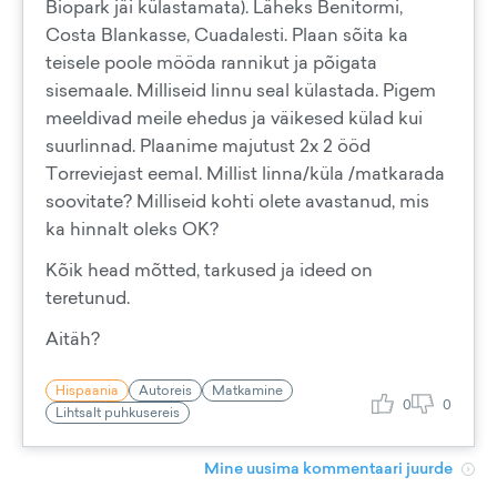
Biopark jäi külastamata). Läheks Benitormi,
Costa Blankasse, Cuadalesti. Plaan sõita ka
teisele poole mööda rannikut ja põigata
sisemaale. Milliseid linnu seal külastada. Pigem
meeldivad meile ehedus ja väikesed külad kui
suurlinnad. Plaanime majutust 2x 2 ööd
Torreviejast eemal. Millist linna/küla /matkarada
soovitate? Milliseid kohti olete avastanud, mis
ka hinnalt oleks OK?
Kõik head mõtted, tarkused ja ideed on
teretunud.
Aitäh?
Hispaania
Autoreis
Matkamine
0
0
Lihtsalt puhkusereis
Mine uusima kommentaari juurde