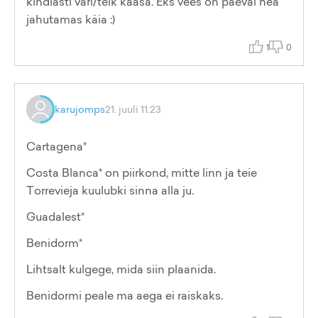
kindlasti vari/telk kaasa. Eks vees on päeval hea
jahutamas käia :)
1
0
karujomps
21. juuli 11:23
Cartagena*
Costa Blanca* on piirkond, mitte linn ja teie
Torrevieja kuulubki sinna alla ju.
Guadalest*
Benidorm*
Lihtsalt kulgege, mida siin plaanida.
Benidormi peale ma aega ei raiskaks.