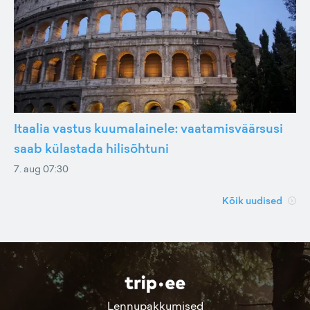
Itaalia vastus kuumalainele: vaatamisväärsusi
saab külastada hilisõhtuni
7. aug 07:30
Kõik uudised
Lennupakkumised