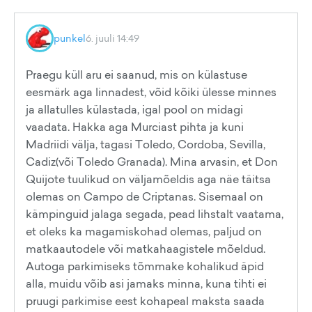
punkel
6. juuli 14:49
Praegu küll aru ei saanud, mis on külastuse
eesmärk aga linnadest, võid kõiki ülesse minnes
ja allatulles külastada, igal pool on midagi
vaadata. Hakka aga Murciast pihta ja kuni
Madriidi välja, tagasi Toledo, Cordoba, Sevilla,
Cadiz(või Toledo Granada). Mina arvasin, et Don
Quijote tuulikud on väljamõeldis aga näe täitsa
olemas on Campo de Criptanas. Sisemaal on
kämpinguid jalaga segada, pead lihstalt vaatama,
et oleks ka magamiskohad olemas, paljud on
matkaautodele või matkahaagistele mõeldud.
Autoga parkimiseks tõmmake kohalikud äpid
alla, muidu võib asi jamaks minna, kuna tihti ei
pruugi parkimise eest kohapeal maksta saada