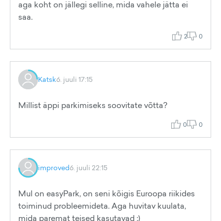
aga koht on jällegi selline, mida vahele jätta ei
saa.
2
0
Katsk
6. juuli 17:15
Millist äppi parkimiseks soovitate võtta?
0
0
improved
6. juuli 22:15
Mul on easyPark, on seni kõigis Euroopa riikides
toiminud probleemideta. Aga huvitav kuulata,
mida paremat teised kasutavad :)