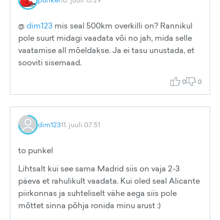
@
dim123
mis seal 500km overkilli on? Rannikul
pole suurt midagi vaadata või no jah, mida selle
vaatamise all mõeldakse. Ja ei tasu unustada, et
sooviti sisemaad.
0
0
dim123
11. juuli 07:51
to punkel
Lihtsalt kui see sama Madrid siis on vaja 2-3
päeva et rahulikult vaadata. Kui oled seal Alicante
piirkonnas ja suhteliselt vähe aega siis pole
mõttet sinna põhja ronida minu arust :)