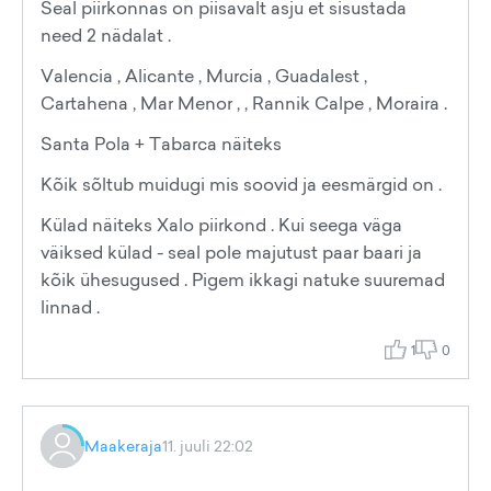
Seal piirkonnas on piisavalt asju et sisustada
need 2 nädalat .
Valencia , Alicante , Murcia , Guadalest ,
Cartahena , Mar Menor , , Rannik Calpe , Moraira .
Santa Pola + Tabarca näiteks
Kõik sõltub muidugi mis soovid ja eesmärgid on .
Külad näiteks Xalo piirkond . Kui seega väga
väiksed külad - seal pole majutust paar baari ja
kõik ühesugused . Pigem ikkagi natuke suuremad
linnad .
1
0
Maakeraja
11. juuli 22:02