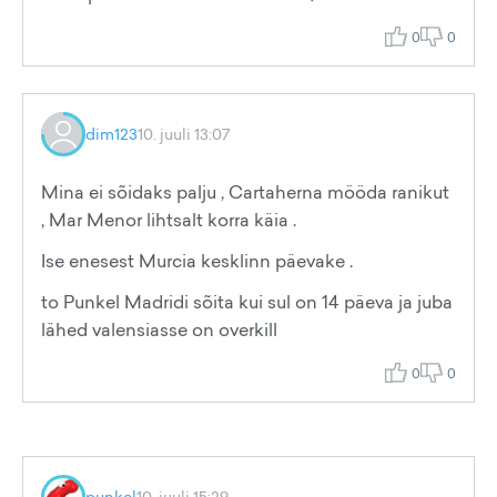
0
0
dim123
10. juuli 13:07
Mina ei sõidaks palju , Cartaherna mööda ranikut
, Mar Menor lihtsalt korra käia .
Ise enesest Murcia kesklinn päevake .
to Punkel Madridi sõita kui sul on 14 päeva ja juba
lähed valensiasse on overkill
0
0
punkel
10. juuli 15:29