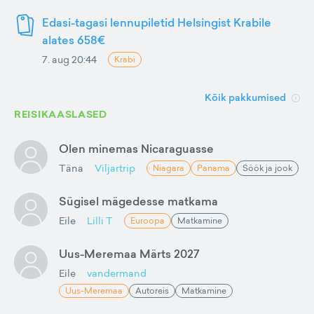
Edasi-tagasi lennupiletid Helsingist Krabile
alates 658€
7. aug 20:44
Krabi
Kõik pakkumised
REISIKAASLASED
Olen minemas Nicaraguasse
Täna
Viljartrip
Niagara
Panama
Söök ja jook
Sügisel mägedesse matkama
Eile
Lilli T
Euroopa
Matkamine
Uus-Meremaa Märts 2027
Eile
vandermand
Uus-Meremaa
Autoreis
Matkamine