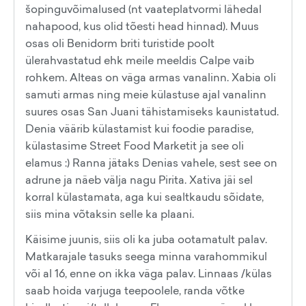
šopinguvõimalused (nt vaateplatvormi lähedal
nahapood, kus olid tõesti head hinnad). Muus
osas oli Benidorm briti turistide poolt
ülerahvastatud ehk meile meeldis Calpe vaib
rohkem. Alteas on väga armas vanalinn. Xabia oli
samuti armas ning meie külastuse ajal vanalinn
suures osas San Juani tähistamiseks kaunistatud.
Denia väärib külastamist kui foodie paradise,
külastasime Street Food Marketit ja see oli
elamus :) Ranna jätaks Denias vahele, sest see on
adrune ja näeb välja nagu Pirita. Xativa jäi sel
korral külastamata, aga kui sealtkaudu sõidate,
siis mina võtaksin selle ka plaani.
Käisime juunis, siis oli ka juba ootamatult palav.
Matkarajale tasuks seega minna varahommikul
või al 16, enne on ikka väga palav. Linnaas /külas
saab hoida varjuga teepoolele, randa võtke