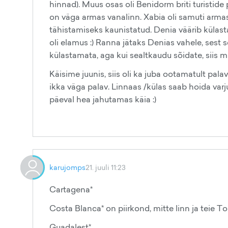
hinnad). Muus osas oli Benidorm briti turistid
on väga armas vanalinn. Xabia oli samuti armas
tähistamiseks kaunistatud. Denia väärib külast
oli elamus :) Ranna jätaks Denias vahele, sest se
külastamata, aga kui sealtkaudu sõidate, siis mi
Käisime juunis, siis oli ka juba ootamatult pal
ikka väga palav. Linnaas /külas saab hoida varj
päeval hea jahutamas käia :)
karujomps
21. juuli 11:23
Cartagena*
Costa Blanca* on piirkond, mitte linn ja teie Tor
Guadalest*