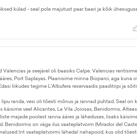
iksed külad - seal pole majutust paar baari ja kõik ühesuguse
 Valencias ja seejärel oli baasiks Calpe. Valencias rentisim
 ääres, Port Saplayas. Plaanisime minna Bioparci, aga kuna ol
dasi liikudes tegime L'Albufera reservaadis paaditripi ja sõi
 lipu randa, vesi oli tõesti mõnus ja rannad puhtad. Seal on 
ks käisime veel Alicantes, La Vila Joiosas, Benidormis, Alteas
iliste majade poolest ranna ääres ja läheduses, lisaks käisim
ud. Benidormis on väga ilus vaateplatvorm (Mirador del Castel
alused (nt vaateplatvormi lähedal nahapood, kus olid tõest