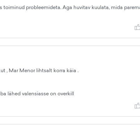
des toiminud probleemideta. Aga huvitav kuulata, mida parem
t , Mar Menor lihtsalt korra käia .
uba lähed valensiasse on overkill