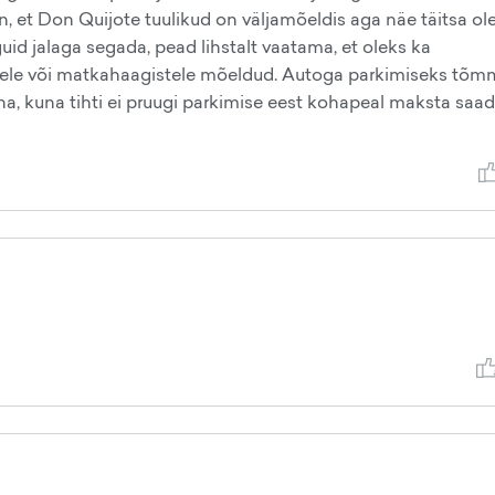
in, et Don Quijote tuulikud on väljamõeldis aga näe täitsa o
 jalaga segada, pead lihstalt vaatama, et oleks ka
le või matkahaagistele mõeldud. Autoga parkimiseks tõ
na, kuna tihti ei pruugi parkimise eest kohapeal maksta saa