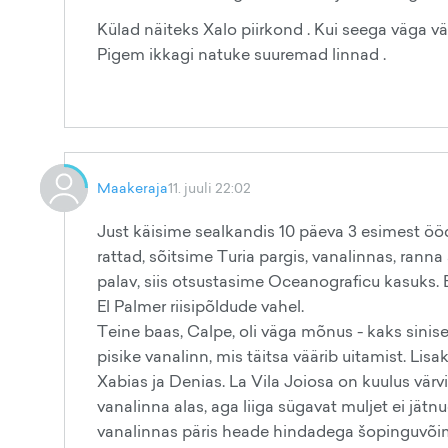
Külad näiteks Xalo piirkond . Kui seega väga vä
Pigem ikkagi natuke suuremad linnad .
Maakeraja
11. juuli 22:02
Just käisime sealkandis 10 päeva 3 esimest ööd
rattad, sõitsime Turia pargis, vanalinnas, ranna
palav, siis otsustasime Oceanograficu kasuks. E
El Palmer riisipõldude vahel.
Teine baas, Calpe, oli väga mõnus - kaks sinise
pisike vanalinn, mis täitsa väärib uitamist. Lisa
Xabias ja Denias. La Vila Joiosa on kuulus värv
vanalinna alas, aga liiga sügavat muljet ei jätn
vanalinnas päris heade hindadega šopinguvõim