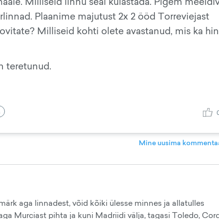
aale. Milliseid linnu seal külastada. Pigem meeldi
rlinnad. Plaanime majutust 2x 2 ööd Torreviejast
ovitate? Milliseid kohti olete avastanud, mis ka hin
n teretunud.
s
Mine uusima kommentaa
märk aga linnadest, võid kõiki ülesse minnes ja allatulles
ga Murciast pihta ja kuni Madriidi välja, tagasi Toledo, Cor