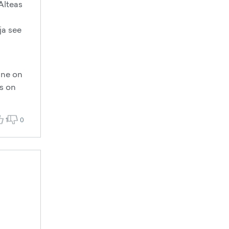
Alteas
ja see
nne on
es on
1
0