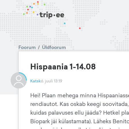
Foorum
/
Üldfoorum
Hispaania 1-14.08
Katsk
6. juuli 13:19
Hei! Plaan mehega minna Hispaaniasse
rendiautot. Kas oskab keegi soovitada, 
kuidas palavuses ellu jääda? Hetkel pla
Biopark jäi külastamata). Läheks Benito