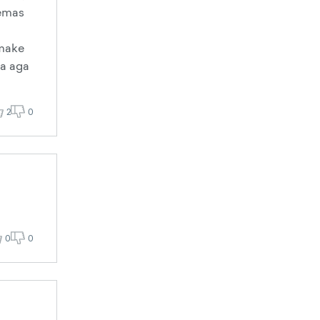
lemas
mmake
da aga
2
0
0
0