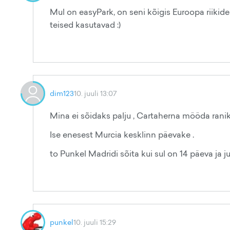
Mul on easyPark, on seni kõigis Euroopa riiki
teised kasutavad :)
dim123
10. juuli 13:07
Mina ei sõidaks palju , Cartaherna mööda raniku
Ise enesest Murcia kesklinn päevake .
to Punkel Madridi sõita kui sul on 14 päeva ja j
punkel
10. juuli 15:29