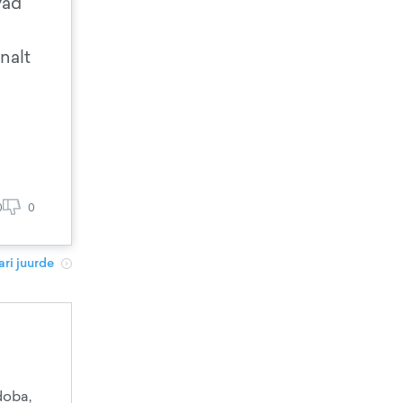
vad
nalt
0
0
ri juurde
doba,