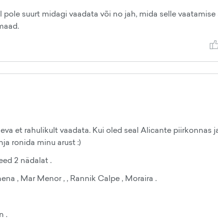
 pole suurt midagi vaadata või no jah, mida selle vaatamise 
emaad.
eva et rahulikult vaadata. Kui oled seal Alicante piirkonnas j
ja ronida minu arust :)
eed 2 nädalat .
hena , Mar Menor , , Rannik Calpe , Moraira .
 .