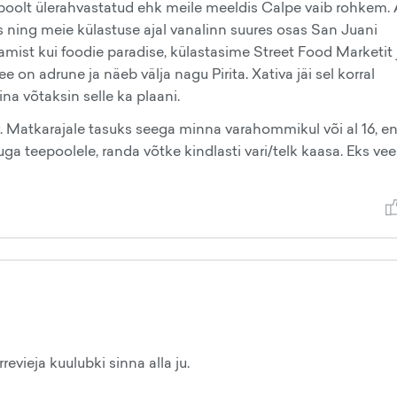
e poolt ülerahvastatud ehk meile meeldis Calpe vaib rohkem. 
 ning meie külastuse ajal vanalinn suures osas San Juani
amist kui foodie paradise, külastasime Street Food Marketit 
e on adrune ja näeb välja nagu Pirita. Xativa jäi sel korral
na võtaksin selle ka plaani.
av. Matkarajale tasuks seega minna varahommikul või al 16, e
uga teepoolele, randa võtke kindlasti vari/telk kaasa. Eks ve
revieja kuulubki sinna alla ju.