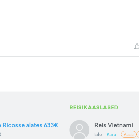
REISIKAASLASED
to Ricosse alates 633€
Reis Vietnami
Eile
Karu
Aasia