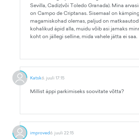
Sevilla, Cadiz(või Toledo Granada). Mina arvas
on Campo de Criptanas. Sisemaal on kämpinguid
magamiskohad olemas, paljud on matkaautode
kohalikud äpid alla, muidu võib asi jamaks min
koht on jällegi selline, mida vahele jätta ei saa.
Katsk
6. juuli 17:15
Millist äppi parkimiseks soovitate võtta?
improved
6. juuli 22:15