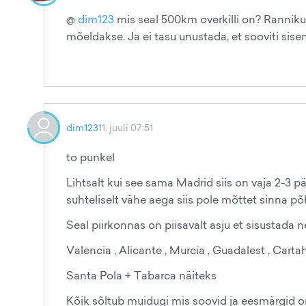
@
dim123
mis seal 500km overkilli on? Rannikul
mõeldakse. Ja ei tasu unustada, et sooviti sis
dim123
11. juuli 07:51
to punkel
Lihtsalt kui see sama Madrid siis on vaja 2-3 pä
suhteliselt vähe aega siis pole mõttet sinna põh
Seal piirkonnas on piisavalt asju et sisustada n
Valencia , Alicante , Murcia , Guadalest , Carta
Santa Pola + Tabarca näiteks
Kõik sõltub muidugi mis soovid ja eesmärgid on