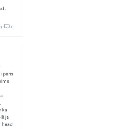
d .
1
0
e
i päris
tsime
ka
,
e ka
l) ja
i head