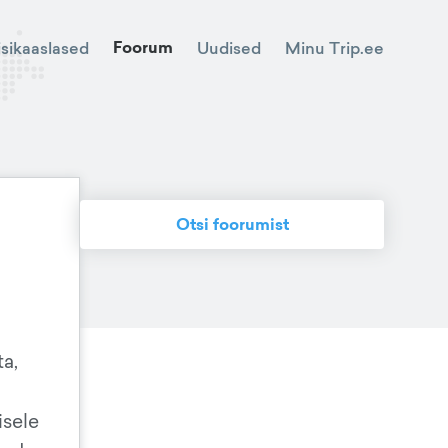
Foorum
Minu Trip.ee
isikaaslased
Uudised
Otsi foorumist
ta,
isele