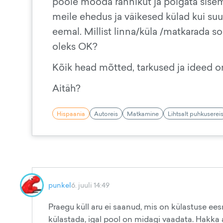
poole mööda rannikut ja põigata sisem
meile ehedus ja väikesed külad kui suu
eemal. Millist linna/küla /matkarada so
oleks OK?
Kõik head mõtted, tarkused ja ideed o
Aitäh?
Hispaania
Autoreis
Matkamine
Lihtsalt puhkuserei
punkel
6. juuli 14:49
Praegu küll aru ei saanud, mis on külastuse ees
külastada, igal pool on midagi vaadata. Hakka a