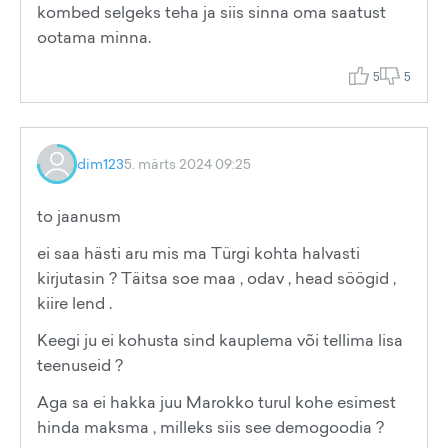
kombed selgeks teha ja siis sinna oma saatust
ootama minna.
5
5
dim123
5. märts 2024 09:25
to jaanusm
ei saa hästi aru mis ma Türgi kohta halvasti
kirjutasin ? Täitsa soe maa , odav , head söögid ,
kiire lend .
Keegi ju ei kohusta sind kauplema või tellima lisa
teenuseid ?
Aga sa ei hakka juu Marokko turul kohe esimest
hinda maksma , milleks siis see demogoodia ?