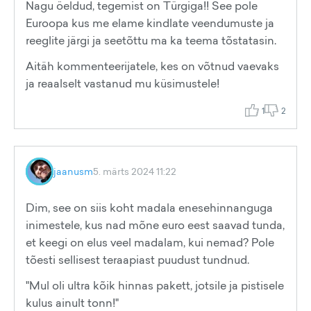
Nagu öeldud, tegemist on Türgiga!! See pole
Euroopa kus me elame kindlate veendumuste ja
reeglite järgi ja seetõttu ma ka teema tõstatasin.
Aitäh kommenteerijatele, kes on võtnud vaevaks
ja reaalselt vastanud mu küsimustele!
1
2
jaanusm
5. märts 2024 11:22
Dim, see on siis koht madala enesehinnanguga
inimestele, kus nad mõne euro eest saavad tunda,
et keegi on elus veel madalam, kui nemad? Pole
tõesti sellisest teraapiast puudust tundnud.
"Mul oli ultra kõik hinnas pakett, jotsile ja pistisele
kulus ainult tonn!"