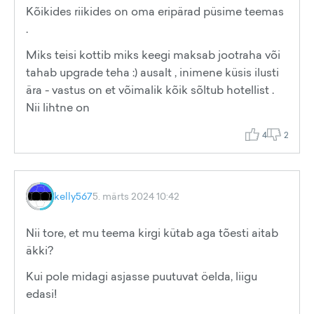
Kõikides riikides on oma eripärad püsime teemas
.
Miks teisi kottib miks keegi maksab jootraha või
tahab upgrade teha :) ausalt , inimene küsis ilusti
ära - vastus on et võimalik kõik sõltub hotellist .
Nii lihtne on
4
2
kelly567
5. märts 2024 10:42
Nii tore, et mu teema kirgi kütab aga tõesti aitab
äkki?
Kui pole midagi asjasse puutuvat öelda, liigu
edasi!