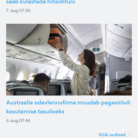
saab külastada hilisõhtuni
7. aug 07:30
Austraalia odavlennufirma muudab pagasiriiuli
kasutamise tasuliseks
6. aug 07:46
Kõik uudised