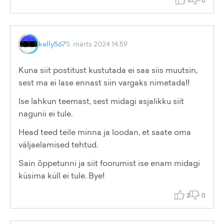
1
0
kelly567
5. märts 2024 14:59
Kuna siit postitust kustutada ei saa siis muutsin,
sest ma ei lase ennast siin vargaks nimetada!!
Ise lahkun teemast, sest midagi asjalikku siit
nagunii ei tule.
Head teed teile minna ja loodan, et saate oma
väljaelamised tehtud.
Sain õppetunni ja siit foorumist ise enam midagi
küsima küll ei tule. Bye!
2
0