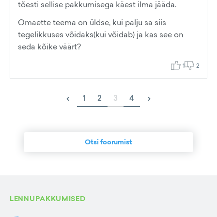
tõesti sellise pakkumisega käest ilma jääda.
Omaette teema on üldse, kui palju sa siis
tegelikkuses võidaks(kui võidab) ja kas see on
seda kõike väärt?
1
2
‹
›
1
2
3
4
Otsi foorumist
LENNUPAKKUMISED