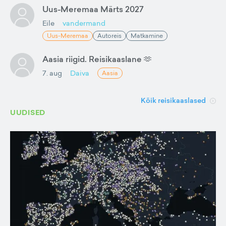
Uus-Meremaa Märts 2027
Eile
vandermand
Uus-Meremaa
Autoreis
Matkamine
Aasia riigid. Reisikaaslane 🫶
7. aug
Daiva
Aasia
Kõik reisikaaslased
UUDISED