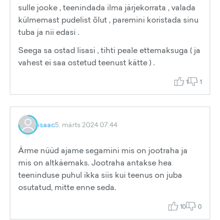
sulle jooke , teenindada ilma järjekorrata , valada
külmemast pudelist õlut , paremini koristada sinu
tuba ja nii edasi .
Seega sa ostad lisasi , tihti peale ettemaksuga ( ja
vahest ei saa ostetud teenust kätte ) .
1
1
isaac
5. märts 2024 07:44
Ärme nüüd ajame segamini mis on jootraha ja
mis on altkäemaks. Jootraha antakse hea
teeninduse puhul ikka siis kui teenus on juba
osutatud, mitte enne seda.
10
0