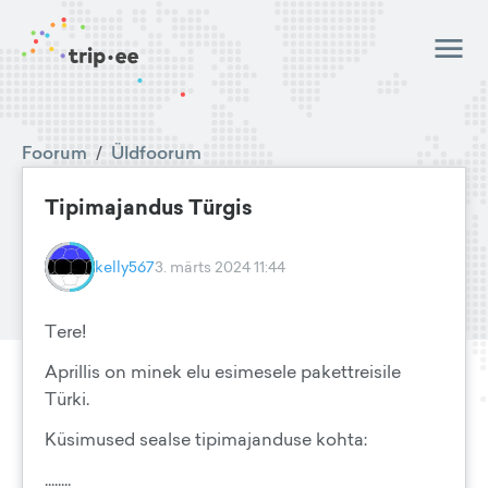
Foorum
/
Üldfoorum
Tipimajandus Türgis
kelly567
3. märts 2024 11:44
Tere!
Aprillis on minek elu esimesele pakettreisile
Türki.
Küsimused sealse tipimajanduse kohta:
........