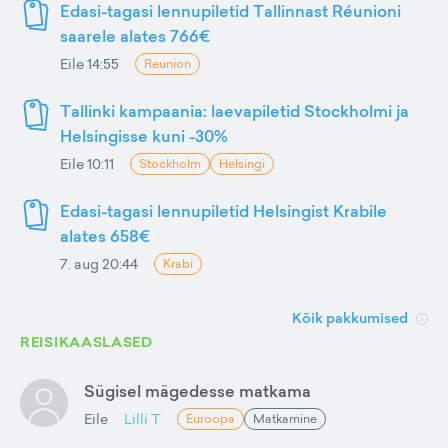
Edasi-tagasi lennupiletid Tallinnast Réunioni
saarele alates 766€
Eile 14:55
Reunion
Tallinki kampaania: laevapiletid Stockholmi ja
Helsingisse kuni -30%
Eile 10:11
Stockholm
Helsingi
Edasi-tagasi lennupiletid Helsingist Krabile
alates 658€
7. aug 20:44
Krabi
Kõik pakkumised
REISIKAASLASED
Sügisel mägedesse matkama
Eile
Lilli T
Euroopa
Matkamine