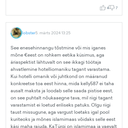
4
7
lobster
5. märts 2024 13:25
See enesehinnangu tõstmine või mis iganes
mõne €eest on rohkem eetika küsimus, aga
äriaspektist lähtuvalt on see ikkagi töötaja
ahvatlemine hotelliomaniku tagant varastama.
Kui hotelli omanik või juhtkond on määranud
konkreetse toa eest hinna, mida kelly587 ei taha
ausalt maksta ja loodab selle saada pistise eest,
on see puhtalt nõukaaegne tava, mil riigi tagant
varastamist ei loetud eriliseks patuks. Olgu riigi
taust missugune, aga vargust loetaks igal pool
kuriteoks ja mõnes islamimaas võidaks selle eest
käsi maha raiuda. KaTürgi on islamimaa ja vaevalt