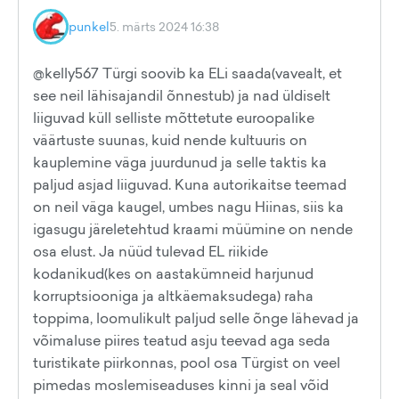
punkel
5. märts 2024 16:38
@kelly567 Türgi soovib ka ELi saada(vavealt, et
see neil lähisajandil õnnestub) ja nad üldiselt
liiguvad küll selliste mõttetute euroopalike
väärtuste suunas, kuid nende kultuuris on
kauplemine väga juurdunud ja selle taktis ka
paljud asjad liiguvad. Kuna autorikaitse teemad
on neil väga kaugel, umbes nagu Hiinas, siis ka
igasugu järeletehtud kraami müümine on nende
osa elust. Ja nüüd tulevad EL riikide
kodanikud(kes on aastakümneid harjunud
korruptsiooniga ja altkäemaksudega) raha
toppima, loomulikult paljud selle õnge lähevad ja
võimaluse piires teatud asju teevad aga seda
turistikate piirkonnas, pool osa Türgist on veel
pimedas moslemiseaduses kinni ja seal võid