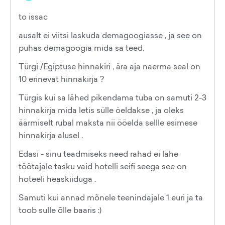
to issac
ausalt ei viitsi laskuda demagoogiasse , ja see on
puhas demagoogia mida sa teed.
Türgi /Egiptuse hinnakiri , ära aja naerma seal on
10 erinevat hinnakirja ?
Türgis kui sa lähed pikendama tuba on samuti 2-3
hinnakirja mida letis sülle öeldakse , ja oleks
äärmiselt rubal maksta nii ööelda sellle esimese
hinnakirja alusel .
Edasi - sinu teadmiseks need rahad ei lähe
töötajale tasku vaid hotelli seifi seega see on
hoteeli heaskiiduga .
Samuti kui annad mõnele teenindajale 1 euri ja ta
toob sulle õlle baaris :)