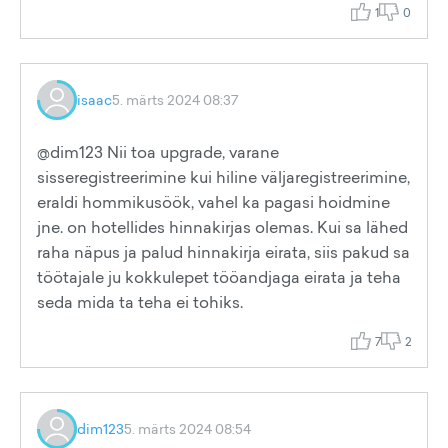
1
0
isaac
5. märts 2024 08:37
@dim123 Nii toa upgrade, varane
sisseregistreerimine kui hiline väljaregistreerimine,
eraldi hommikusöök, vahel ka pagasi hoidmine
jne. on hotellides hinnakirjas olemas. Kui sa lähed
raha näpus ja palud hinnakirja eirata, siis pakud sa
töötajale ju kokkulepet tööandjaga eirata ja teha
seda mida ta teha ei tohiks.
7
2
dim123
5. märts 2024 08:54