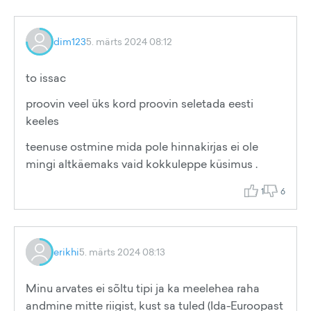
dim123
5. märts 2024 08:12
to issac
proovin veel üks kord proovin seletada eesti
keeles
teenuse ostmine mida pole hinnakirjas ei ole
mingi altkäemaks vaid kokkuleppe küsimus .
1
6
erikhi
5. märts 2024 08:13
Minu arvates ei sõltu tipi ja ka meelehea raha
andmine mitte riigist, kust sa tuled (Ida-Euroopast