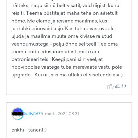
näiteks, nagu siin ülbelt visati), vaid riigist, kuhu
reisiti. Teema püstitajat maha teha on ääretult
nõme. Me elame ja reisime maailmas, kus
juhtubki erinevaid asju. Kes tahab vastuvoolu
ujuda ja maailma muuta oma kivisse raiutud
veendumustega - palju õnne sel teel! Tee oma
teema enda edusammudest, mitte ära
patroniseeri teisi. Keegi pani siin veel, et
hoovipoolse vaatega tuba merevaate vastu pole
upgrade... Kui nii, siis ma ütleks et sisetunde asi :) .
6
5
kelly567
5. märts 2024 08:31
erikhi - tänan! :)