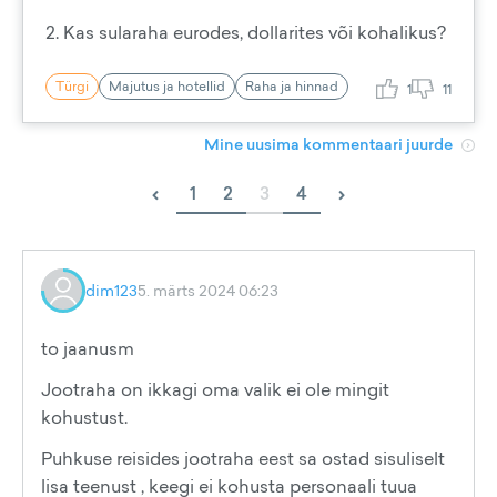
2. Kas sularaha eurodes, dollarites või kohalikus?
Türgi
Majutus ja hotellid
Raha ja hinnad
1
11
Mine uusima kommentaari juurde
‹
›
1
2
3
4
dim123
5. märts 2024 06:23
to jaanusm
Jootraha on ikkagi oma valik ei ole mingit
kohustust.
Puhkuse reisides jootraha eest sa ostad sisuliselt
lisa teenust , keegi ei kohusta personaali tuua