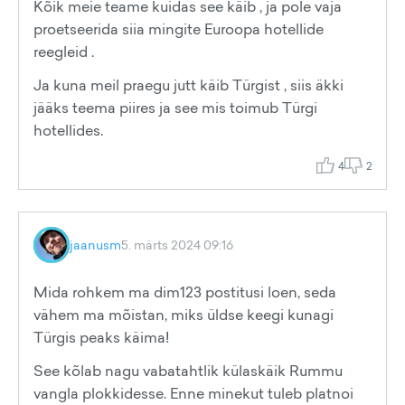
Kõik meie teame kuidas see käib , ja pole vaja
proetseerida siia mingite Euroopa hotellide
reegleid .
Ja kuna meil praegu jutt käib Türgist , siis äkki
jääks teema piires ja see mis toimub Türgi
hotellides.
4
2
jaanusm
5. märts 2024 09:16
Mida rohkem ma dim123 postitusi loen, seda
vähem ma mõistan, miks üldse keegi kunagi
Türgis peaks käima!
See kõlab nagu vabatahtlik külaskäik Rummu
vangla plokkidesse. Enne minekut tuleb platnoi