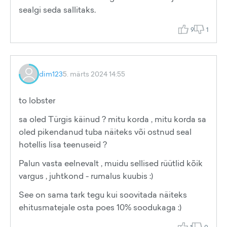
sealgi seda sallitaks.
9
1
dim123
5. märts 2024 14:55
to lobster
sa oled Türgis käinud ? mitu korda , mitu korda sa
oled pikendanud tuba näiteks või ostnud seal
hotellis lisa teenuseid ?
Palun vasta eelnevalt , muidu sellised rüütlid kõik
vargus , juhtkond - rumalus kuubis :)
See on sama tark tegu kui soovitada näiteks
ehitusmatejale osta poes 10% soodukaga :)