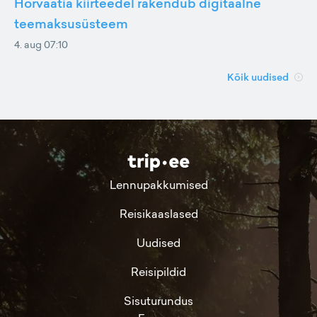
Horvaatia kiirteedel rakendub digitaalne
teemaksusüsteem
4. aug 07:10
Kõik uudised
Lennupakkumised
Reisikaaslased
Uudised
Reisipildid
Sisuturundus