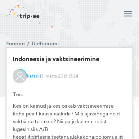
Foorum
/
Üldfoorum
Indoneesia ja vaktsineerimine
katss1
13. märts 2016 13:24
Tere.
Kes on käinud ja kes oskab vaktsineerimise
koha pealt kaasa rääkida? Mis ajavahega neid
vaktsiine tehakse? Nii palju,kui ma netist
lugesin,siis A/B
hepatiit;difteeria,teetanus,läkaköha;poliomueliit