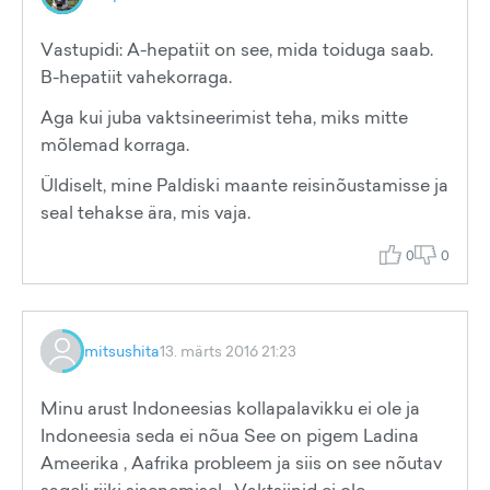
Vastupidi: A-hepatiit on see, mida toiduga saab.
B-hepatiit vahekorraga.
Aga kui juba vaktsineerimist teha, miks mitte
mõlemad korraga.
Üldiselt, mine Paldiski maante reisinõustamisse ja
seal tehakse ära, mis vaja.
0
0
mitsushita
13. märts 2016 21:23
Minu arust Indoneesias kollapalavikku ei ole ja
Indoneesia seda ei nõua See on pigem Ladina
Ameerika , Aafrika probleem ja siis on see nõutav