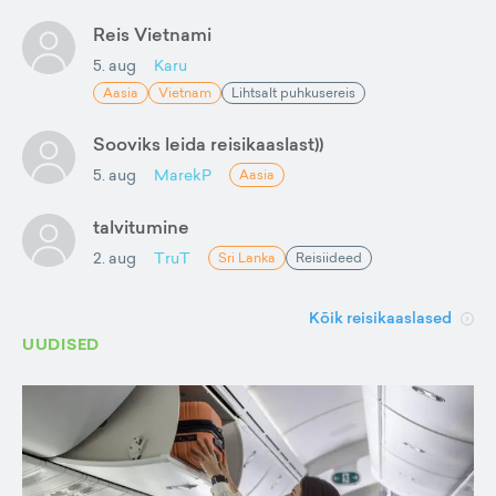
Reis Vietnami
5. aug
Karu
Aasia
Vietnam
Lihtsalt puhkusereis
Sooviks leida reisikaaslast))
5. aug
MarekP
Aasia
talvitumine
2. aug
TruT
Sri Lanka
Reisiideed
Kõik reisikaaslased
UUDISED