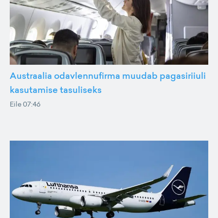
Austraalia odavlennufirma muudab pagasiriiuli
kasutamise tasuliseks
Eile 07:46