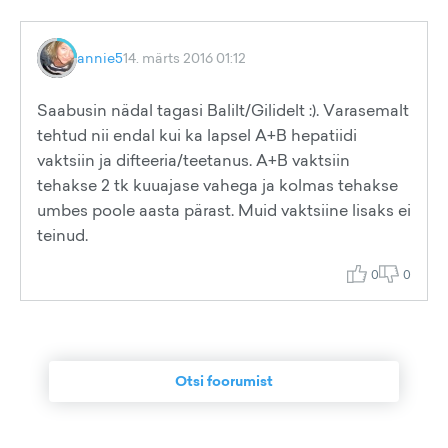
annie5
14. märts 2016 01:12
Saabusin nädal tagasi Balilt/Gilidelt :). Varasemalt
tehtud nii endal kui ka lapsel A+B hepatiidi
vaktsiin ja difteeria/teetanus. A+B vaktsiin
tehakse 2 tk kuuajase vahega ja kolmas tehakse
umbes poole aasta pärast. Muid vaktsiine lisaks ei
teinud.
0
0
Otsi foorumist