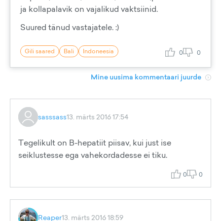
ja kollapalavik on vajalikud vaktsiinid.
Suured tänud vastajatele. :)
Gili saared
Bali
Indoneesia
0
0
Mine uusima kommentaari juurde
sasssass
13. märts 2016 17:54
Tegelikult on B-hepatiit piisav, kui just ise
seiklustesse ega vahekordadesse ei tiku.
0
0
Reaper
13. märts 2016 18:59