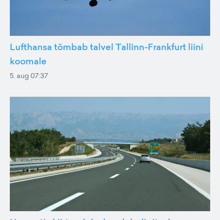
Lufthansa tõmbab talvel Tallinn-Frankfurt liini
koomale
5. aug 07:37