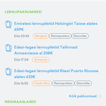
LENNUPAKKUMISED
Emiratesi lennupiletid Helsingist Taisse alates
659€
Eile 20:43
Bangkok
Rannapuhkus
Eksootika
Edasi-tagasi lennupiletid Tallinnast
Armeeniasse al 208€
Eile 17:04
Armeenia
Edasi-tagasi lennupiletid Riiast Puerto Ricosse
alates 633€
Eile 16:55
Puerto Rico
Rannapuhkus
Eksootika
Kõik pakkumised
REISIKAASLASED