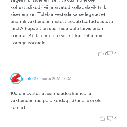
sageli riiki sisenemisel . Vaktsiinid ei ole
kohustuslikud ( välja arvatud kollapalavik ) riiki
sisenemisel. Tuleb arvestada ka sellega ,et et
enamik vaktsineerimistest aegub teatud aastate
järel.A hepatiit on see mida pole tarvis enam
korrata . Kõik oleneb tervisest ,kas teha neid
korraga või eraldi .
0
0
punkel
13. märts 2016 23:06
10a erinevates aasia maades käinud ja
vaktsineerinud pole kordagi, džunglis ei ole
käinud.
1
0