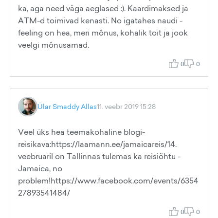
ka, aga need väga aeglased :). Kaardimaksed ja
ATM-d toimivad kenasti. No igatahes naudi -
feeling on hea, meri mônus, kohalik toit ja jook
veelgi mônusamad.
0
0
Ülar Smaddy Allas
11. veebr 2019 15:28
Veel üks hea teemakohaline blogi-
reisikava:https://laamann.ee/jamaicareis/14.
veebruaril on Tallinnas tulemas ka reisiõhtu -
Jamaica, no
problem!https://www.facebook.com/events/6354
27893541484/
0
0