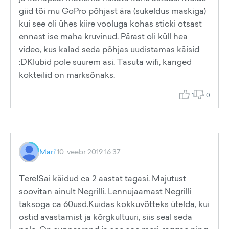
giid tõi mu GoPro põhjast ära (sukeldus maskiga)
kui see oli ühes kiire vooluga kohas sticki otsast
ennast ise maha kruvinud. Pärast oli küll hea
video, kus kalad seda põhjas uudistamas käisid
:DKlubid pole suurem asi. Tasuta wifi, kanged
kokteilid on märksõnaks.
1
0
Mari'
10. veebr 2019 16:37
Tere!Sai käidud ca 2 aastat tagasi. Majutust
soovitan ainult Negrilli. Lennujaamast Negrilli
taksoga ca 60usd.Kuidas kokkuvõtteks ütelda, kui
ostid avastamist ja kõrgkultuuri, siis seal seda