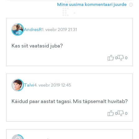
Mine uusima kommentaari juurde
AndresR
1. veebr 2019 21:31
Kas siit vaatasid juba?
0
0
Talvi
4. veebr 2019 12:45
Käidud paar aastat tagasi. Mis täpsemalt huvitab?
0
0