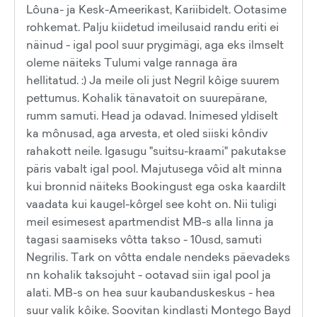
Lôuna- ja Kesk-Ameerikast, Kariibidelt. Ootasime
rohkemat. Palju kiidetud imeilusaid randu eriti ei
näinud - igal pool suur prygimägi, aga eks ilmselt
oleme näiteks Tulumi valge rannaga ära
hellitatud. :) Ja meile oli just Negril kôige suurem
pettumus. Kohalik tänavatoit on suurepärane,
rumm samuti. Head ja odavad. Inimesed yldiselt
ka mônusad, aga arvesta, et oled siiski kôndiv
rahakott neile. Igasugu "suitsu-kraami" pakutakse
päris vabalt igal pool. Majutusega vôid alt minna
kui bronnid näiteks Bookingust ega oska kaardilt
vaadata kui kaugel-kôrgel see koht on. Nii tuligi
meil esimesest apartmendist MB-s alla linna ja
tagasi saamiseks vôtta takso - 10usd, samuti
Negrilis. Tark on vôtta endale nendeks päevadeks
nn kohalik taksojuht - ootavad siin igal pool ja
alati. MB-s on hea suur kaubanduskeskus - hea
suur valik kôike. Soovitan kindlasti Montego Bayd