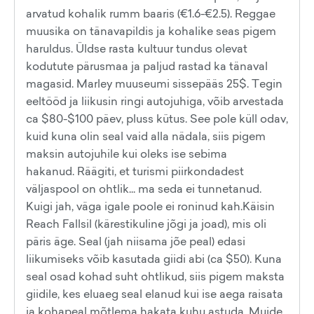
arvatud kohalik rumm baaris (€1.6-€2.5). Reggae
muusika on tänavapildis ja kohalike seas pigem
haruldus. Üldse rasta kultuur tundus olevat
kodutute pärusmaa ja paljud rastad ka tänaval
magasid. Marley muuseumi sissepääs 25$. Tegin
eeltööd ja liikusin ringi autojuhiga, võib arvestada
ca $80-$100 päev, pluss kütus. See pole küll odav,
kuid kuna olin seal vaid alla nädala, siis pigem
maksin autojuhile kui oleks ise sebima
hakanud. Räägiti, et turismi piirkondadest
väljaspool on ohtlik... ma seda ei tunnetanud.
Kuigi jah, väga igale poole ei roninud kah.Käisin
Reach Fallsil (kärestikuline jõgi ja joad), mis oli
päris äge. Seal (jah niisama jõe peal) edasi
liikumiseks võib kasutada giidi abi (ca $50). Kuna
seal osad kohad suht ohtlikud, siis pigem maksta
giidile, kes eluaeg seal elanud kui ise aega raisata
ja kohapeal mõtlema hakata kuhu astuda. Muide