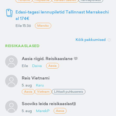
Edasi-tagasi lennupiletid Tallinnast Marrakechi
al 174€
Eile 15:36
Maroko
Kõik pakkumised
REISIKAASLASED
Aasia riigid. Reisikaaslane 🫶
Eile
Daiva
Aasia
Reis Vietnami
5. aug
Karu
Aasia
Vietnam
Lihtsalt puhkusereis
Sooviks leida reisikaaslast))
5. aug
MarekP
Aasia