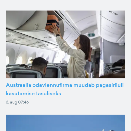
Austraalia odavlennufirma muudab pagasiriiuli
kasutamise tasuliseks
6. aug 07:46