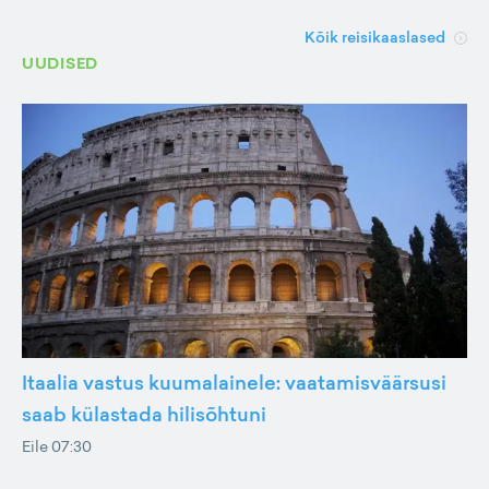
Kõik reisikaaslased
UUDISED
Itaalia vastus kuumalainele: vaatamisväärsusi
saab külastada hilisõhtuni
Eile 07:30