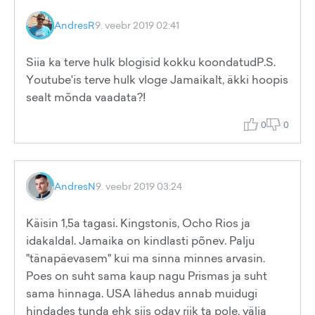
AndresR
9. veebr 2019 02:41
Siia ka terve hulk blogisid kokku koondatudP.S.
Youtube'is terve hulk vloge Jamaikalt, äkki hoopis
sealt mõnda vaadata?!
0
0
AndresN
9. veebr 2019 03:24
Käisin 1,5a tagasi. Kingstonis, Ocho Rios ja
idakaldal. Jamaika on kindlasti põnev. Palju
"tänapäevasem" kui ma sinna minnes arvasin.
Poes on suht sama kaup nagu Prismas ja suht
sama hinnaga. USA lähedus annab muidugi
hindades tunda ehk siis odav riik ta pole, välja