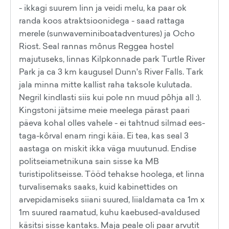
- ikkagi suurem linn ja veidi melu, ka paar ok
randa koos atraktsioonidega - saad rattaga
merele (sunwaveminiboatadventures) ja Ocho
Riost. Seal rannas mônus Reggea hostel
majutuseks, linnas Kilpkonnade park Turtle River
Park ja ca 3 km kaugusel Dunn's River Falls. Tark
jala minna mitte kallist raha taksole kulutada.
Negril kindlasti siis kui pole nn muud pôhja all :).
Kingstoni jätsime meie meelega pärast paari
päeva kohal olles vahele - ei tahtnud silmad ees-
taga-kôrval enam ringi käia. Ei tea, kas seal 3
aastaga on miskit ikka väga muutunud. Endise
politseiametnikuna sain sisse ka MB
turistipolitseisse. Tööd tehakse hoolega, et linna
turvalisemaks saaks, kuid kabinettides on
arvepidamiseks siiani suured, liialdamata ca 1m x
1m suured raamatud, kuhu kaebused-avaldused
käsitsi sisse kantaks. Maja peale oli paar arvutit