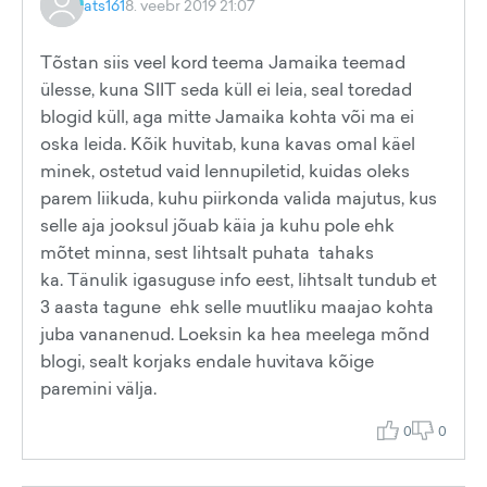
ats161
8. veebr 2019 21:07
Tõstan siis veel kord teema Jamaika teemad
ülesse, kuna SIIT seda küll ei leia, seal toredad
blogid küll, aga mitte Jamaika kohta või ma ei
oska leida. Kõik huvitab, kuna kavas omal käel
minek, ostetud vaid lennupiletid, kuidas oleks
parem liikuda, kuhu piirkonda valida majutus, kus
selle aja jooksul jõuab käia ja kuhu pole ehk
mõtet minna, sest lihtsalt puhata tahaks
ka. Tänulik igasuguse info eest, lihtsalt tundub et
3 aasta tagune ehk selle muutliku maajao kohta
juba vananenud. Loeksin ka hea meelega mõnd
blogi, sealt korjaks endale huvitava kõige
paremini välja.
0
0