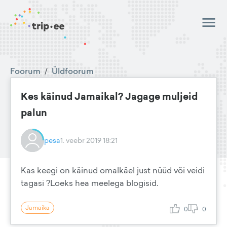
Foorum
/
Üldfoorum
Kes käinud Jamaikal? Jagage muljeid
palun
pesa
1. veebr 2019 18:21
Kas keegi on käinud omalkäel just nüüd või veidi
tagasi ?Loeks hea meelega blogisid.
Jamaika
0
0