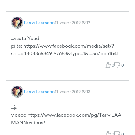
Tarrvi Laamann
11. veebr 2019 19:12
...vaata Yaad
pilte: https://www.facebook.com/media/set/?
set=a.1808365349197653&type=1&l=567bbc1b4f
0
0
Tarrvi Laamann
11. veebr 2019 19:13
...ja
videod:https://www.facebook.com/pg/TarrviLAA
MANN/videos/
0
0