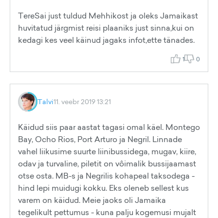
TereSai just tuldud Mehhikost ja oleks Jamaikast
huvitatud järgmist reisi plaaniks just sinna,kui on
kedagi kes veel käinud jagaks infot,ette tänades.
1
0
Talvi
11. veebr 2019 13:21
Käidud siis paar aastat tagasi omal käel. Montego
Bay, Ocho Rios, Port Arturo ja Negril. Linnade
vahel liikusime suurte liinibussidega, mugav, kiire,
odav ja turvaline, piletit on vôimalik bussijaamast
otse osta. MB-s ja Negrilis kohapeal taksodega -
hind lepi muidugi kokku. Eks oleneb sellest kus
varem on käidud. Meie jaoks oli Jamaika
tegelikult pettumus - kuna palju kogemusi mujalt