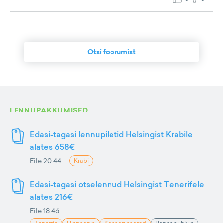
Otsi foorumist
LENNUPAKKUMISED
Edasi-tagasi lennupiletid Helsingist Krabile
alates 658€
Eile 20:44
Krabi
Edasi-tagasi otselennud Helsingist Tenerifele
alates 216€
Eile 18:46
Tenerife
Hispaania
Kanaari saared
Rannapuhkus