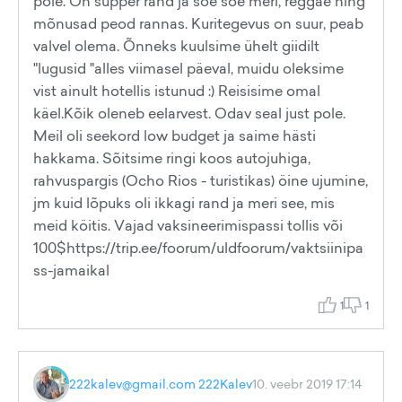
pole. On supper rand ja soe soe meri, reggae ning
mõnusad peod rannas. Kuritegevus on suur, peab
valvel olema. Õnneks kuulsime ühelt giidilt
"lugusid "alles viimasel päeval, muidu oleksime
vist ainult hotellis istunud :) Reisisime omal
käel.Kõik oleneb eelarvest. Odav seal just pole.
Meil oli seekord low budget ja saime hästi
hakkama. Sõitsime ringi koos autojuhiga,
rahvuspargis (Ocho Rios - turistikas) öine ujumine,
jm kuid lõpuks oli ikkagi rand ja meri see, mis
meid köitis. Vajad vaksineerimispassi tollis või
100$https://trip.ee/foorum/uldfoorum/vaktsiinipa
ss-jamaikal
1
1
222kalev@gmail.com 222Kalev
10. veebr 2019 17:14