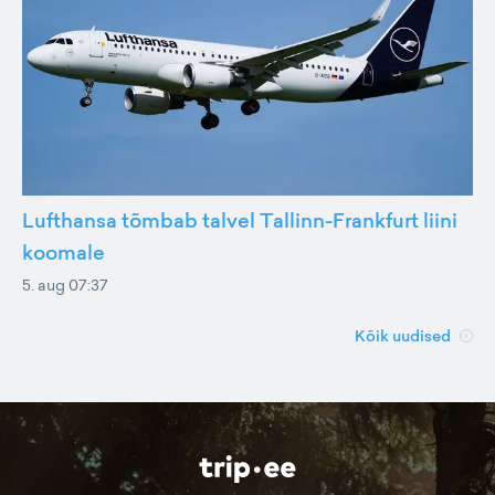
Lufthansa tõmbab talvel Tallinn-Frankfurt liini
koomale
5. aug 07:37
Kõik uudised