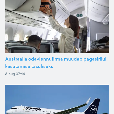
Austraalia odavlennufirma muudab pagasiriiuli
kasutamise tasuliseks
6. aug 07:46