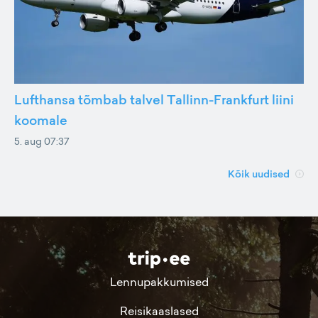
Lufthansa tõmbab talvel Tallinn-Frankfurt liini
koomale
5. aug 07:37
Kõik uudised
Lennupakkumised
Reisikaaslased