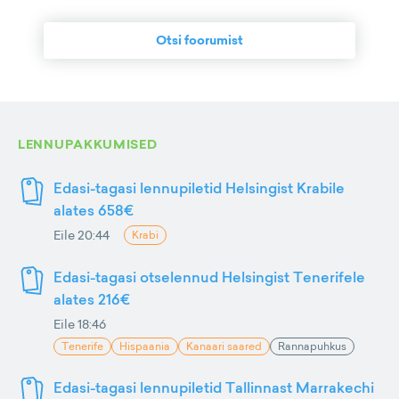
Otsi foorumist
LENNUPAKKUMISED
Edasi-tagasi lennupiletid Helsingist Krabile
alates 658€
Eile 20:44
Krabi
Edasi-tagasi otselennud Helsingist Tenerifele
alates 216€
Eile 18:46
Tenerife
Hispaania
Kanaari saared
Rannapuhkus
Edasi-tagasi lennupiletid Tallinnast Marrakechi