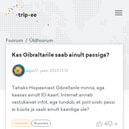
Foorum
/
Üldfoorum
Kas Gibraltarile saab ainult passiga?
Jojo
27. jaan 2023 21:13
Tahaks Hispaaniast Gibraltarile minna, aga
kaasas ainult ID-kaart. Internet annab
vastukäivat infot, aga tundub, et piiril siiski passi
ei küsita ja saab ainult kaardiga üle?
Gibraltar
Bussireis
0
0