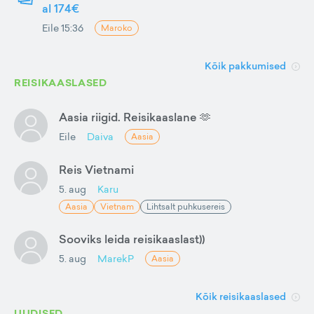
al 174€
Eile 15:36
Maroko
Kõik pakkumised
REISIKAASLASED
Aasia riigid. Reisikaaslane 🫶
Eile
Daiva
Aasia
Reis Vietnami
5. aug
Karu
Aasia
Vietnam
Lihtsalt puhkusereis
Sooviks leida reisikaaslast))
5. aug
MarekP
Aasia
Kõik reisikaaslased
UUDISED