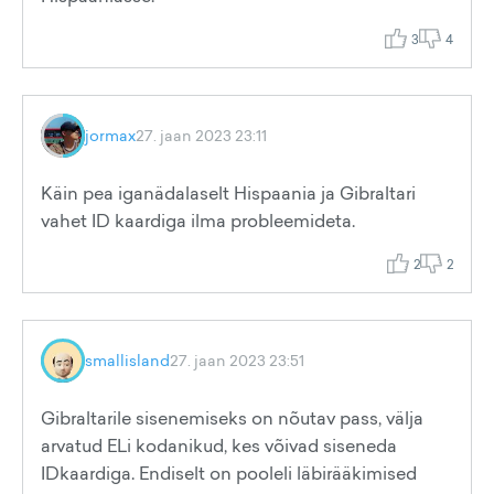
3
4
jormax
27. jaan 2023 23:11
Käin pea iganädalaselt Hispaania ja Gibraltari
vahet ID kaardiga ilma probleemideta.
2
2
smallisland
27. jaan 2023 23:51
Gibraltarile sisenemiseks on nõutav pass, välja
arvatud ELi kodanikud, kes võivad siseneda
IDkaardiga. Endiselt on pooleli läbirääkimised