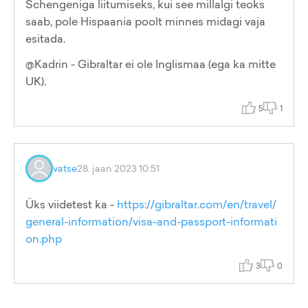
Schengeniga liitumiseks, kui see millalgi teoks
saab, pole Hispaania poolt minnes midagi vaja
esitada.
@Kadrin - Gibraltar ei ole Inglismaa (ega ka mitte
UK).
5
1
vatse
28. jaan 2023 10:51
Üks viidetest ka -
https://gibraltar.com/en/travel/
general-information/visa-and-passport-informati
on.php
3
0