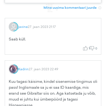
Mine uusima kommentaari juurde
javine
27. jaan 2023 21:17
Saab küll.
1
0
Kadrin
27. jaan 2023 22:49
Kuu tagasi käisime, kindel sisenemise tingimus oli
pass! Inglismaale sa ju ei saa ID kaardiga, mis
erand see Gibraltar siis on. Aga katsetada ju võib,
muud ei juhtu kui ümberpöörd ja tagasi
Hispaaniasse.