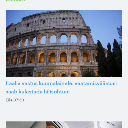
Itaalia vastus kuumalainele: vaatamisväärsusi
saab külastada hilisõhtuni
Eile 07:30