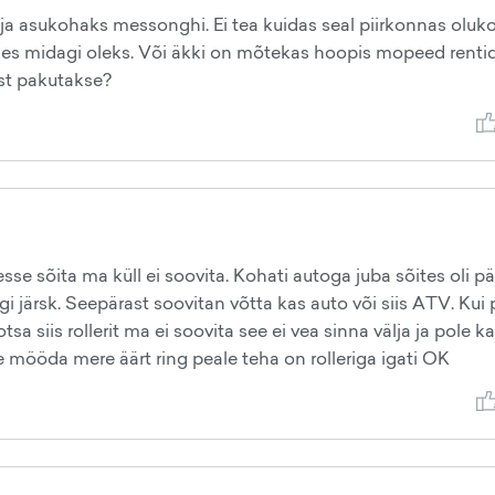
 ja asukohaks messonghi. Ei tea kuidas seal piirkonnas oluk
uses midagi oleks. Või äkki on mõtekas hoopis mopeed renti
ust pakutakse?
esse sõita ma küll ei soovita. Kohati autoga juba sõites oli pä
agi järsk. Seepärast soovitan võtta kas auto või siis ATV. Kui
sa siis rollerit ma ei soovita see ei vea sinna välja ja pole ka
ele mööda mere äärt ring peale teha on rolleriga igati OK