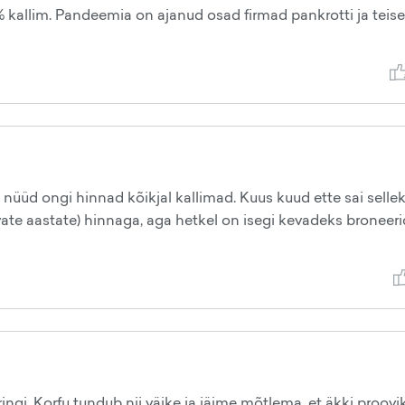
 % kallim. Pandeemia on ajanud osad firmad pankrotti ja teis
üüd ongi hinnad kõikjal kallimad. Kuus kuud ette sai selle
te aastate) hinnaga, aga hetkel on isegi kevadeks broneer
ingi. Korfu tundub nii väike ja jäime mõtlema, et äkki proovik