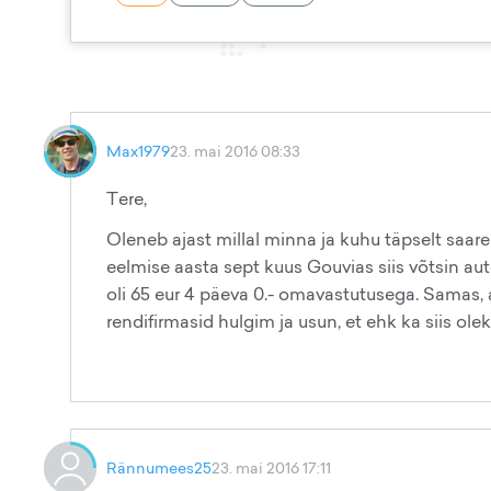
Max1979
23. mai 2016 08:33
Tere,
Oleneb ajast millal minna ja kuhu täpselt saarel
eelmise aasta sept kuus Gouvias siis võtsin auto
oli 65 eur 4 päeva 0.- omavastutusega. Samas, au
rendifirmasid hulgim ja usun, et ehk ka siis o
Rännumees25
23. mai 2016 17:11