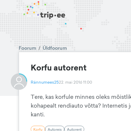
Foorum
/
Üldfoorum
Korfu autorent
Rännumees25
22. mai 2016 11:00
Tere, kas korfule minnes oleks mõistl
kohapealt rendiauto võtta? Internetis
kanti.
Korfu
Autoreis
Autorent