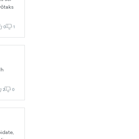
võtaks
0
1
1h
2
0
õidate,