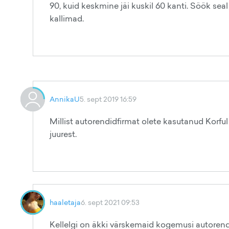
90, kuid keskmine jäi kuskil 60 kanti. Söök seal
kallimad.
AnnikaU
5. sept 2019 16:59
Millist autorendidfirmat olete kasutanud Korful
juurest.
haaletaja
6. sept 2021 09:53
Kellelgi on äkki värskemaid kogemusi autorendi