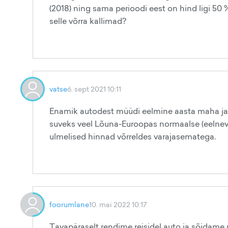
(2018) ning sama perioodi eest on hind ligi 50
selle võrra kallimad?
vatse
6. sept 2021 10:11
Enamik autodest müüdi eelmine aasta maha ja n
suveks veel Lõuna-Euroopas normaalse (eelneva
ulmelised hinnad võrreldes varajasematega.
foorumlane
10. mai 2022 10:17
Tavapäraselt rendime reisidel auto ja sõidame r