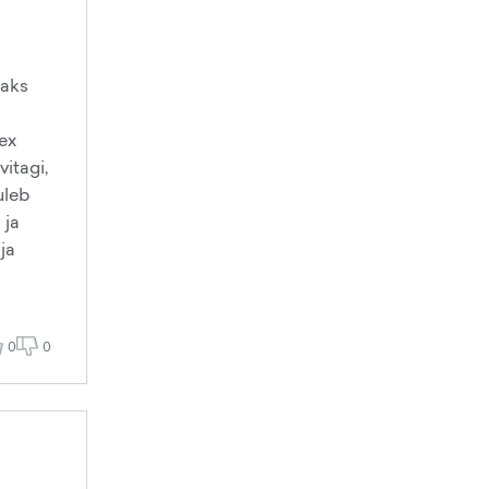
laks
(ex
itagi,
uleb
 ja
 ja
0
0