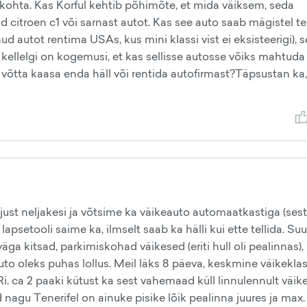
 kohta. Kas Korful kehtib põhimõte, et mida väiksem, seda
citroen c1 või sarnast autot. Kas see auto saab mägistel t
 autot rentima USAs, kus mini klassi vist ei eksisteerigi), 
 kellelgi on kogemusi, et kas sellisse autosse võiks mahtuda
 võtta kaasa enda häll või rentida autofirmast?Täpsustan ka,
ust neljakesi ja võtsime ka väikeauto automaatkastiga (ses
setooli saime ka, ilmselt saab ka hälli kui ette tellida. Su
väga kitsad, parkimiskohad väikesed (eriti hull oli pealinnas),
r auto oleks puhas lollus. Meil läks 8 päeva, keskmine väikeklas
Ri. ca 2 paaki kütust ka sest vahemaad küll linnulennult väik
d nagu Tenerifel on ainuke pisike lõik pealinna juures ja max. 