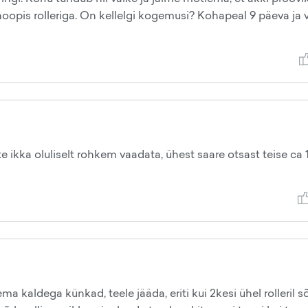
 hoopis rolleriga. On kellelgi kogemusi? Kohapeal 9 päeva ja 
te ikka oluliselt rohkem vaadata, ühest saare otsast teise ca 
 kaldega künkad, teele jääda, eriti kui 2kesi ühel rolleril s