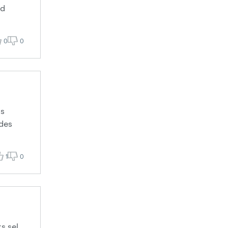
ed
0
0
ks
ides
1
0
s sel