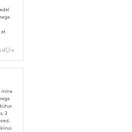
eedel
seega
 et
0
0
t mina
urega
 kütus
s, 2
esed,
kiirus