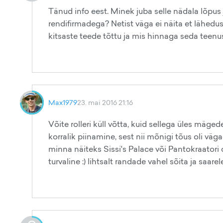
Tänud info eest. Minek juba selle nädala lõpus
rendifirmadega? Netist väga ei näita et lähed
kitsaste teede tõttu ja mis hinnaga seda teen
Max1979
23. mai 2016 21:16
Võite rolleri küll võtta, kuid sellega üles mäged
korralik piinamine, sest nii mõnigi tõus oli väg
minna näiteks Sissi's Palace või Pantokraatori ot
turvaline :) lihtsalt randade vahel sõita ja saar