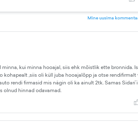
Mine uusima kommentaa
 minna, kui minna hooajal, siis ehk mõistlik ette bronnida. Is
 kohapealt ,siis oli küll juba hooajalõpp ja otse rendifirmalt
to rendi firmasid mis nägin oli ka ainult 2tk. Samas Sidari´is
leks olnud hinnad odavamad.