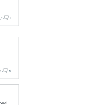
0
1
0
0
orral