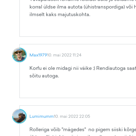
korral üldse ilma autota (ühistranspordiga) või
ilmselt kaks majutuskohta.
Max1979
10. mai 2022 11:24
Korfu ei ole midagi nii väike :) Rendiautoga saa
sõitu autoga.
Lumimumm
10. mai 2022 22:05
Rolleriga võib "mägedes" no pigem siiski kõrgema