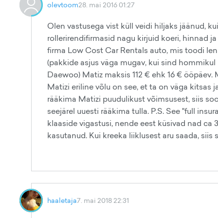
olevtoom
28. mai 2016 01:27
Olen vastusega vist küll veidi hiljaks jäänud, 
rollerirendifirmasid nagu kirjuid koeri, hinnad j
firma Low Cost Car Rentals auto, mis toodi len
(pakkide asjus väga mugav, kui sind hommikul hot
Daewoo) Matiz maksis 112 € ehk 16 € ööpäev. M
Matizi eriline võlu on see, et ta on väga kitsas 
rääkima Matizi puudulikust võimsusest, siis s
seejärel uuesti rääkima tulla. P.S. See "full insu
klaaside vigastusi, nende eest küsivad nad ca 3
kasutanud. Kui kreeka liiklusest aru saada, siis sä
haaletaja
7. mai 2018 22:31