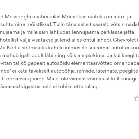
kuid Messonghi naaberkülas Moraitikas näiteks on auto- ja
a suhtumine mõistlikud. Tulin täna sellelt saarelt, võtsin näda
nujaama ja mille sain lahkudes lennujaama parklasse jätta
ellist välja visatakse ja lend alles õhtul läheb). Chevrolet 
a Korful sõitmiseks kahele inimesele suuremat autot ei soov
ja mahub igalt poolt läbi ning kõikjale parkima. Ja kui keegi t
oovitan tal kõigepealt autosõidu elementaarvõtted omandada
rance" ei kata tavaliselt autopõhja, rehvide, laternate, peeglite
 € ööpäevas juurde. Ma ei ole viimast võimalust küll kunagi
äraseid vigastusi eriti ei tohiks ette tullagi.