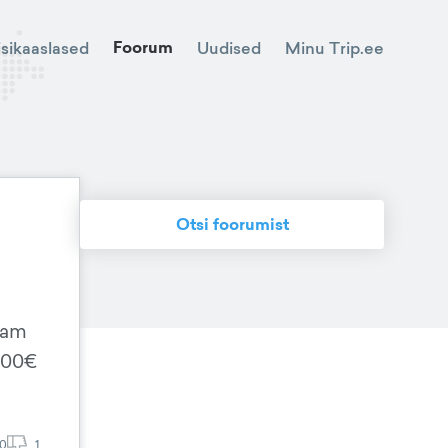
Foorum
Minu Trip.ee
isikaaslased
Uudised
Otsi foorumist
sam
 100€
0
1