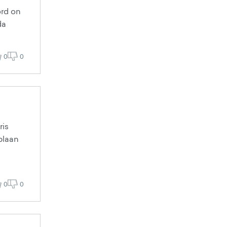
ord on
da
0
0
ris
 plaan
0
0