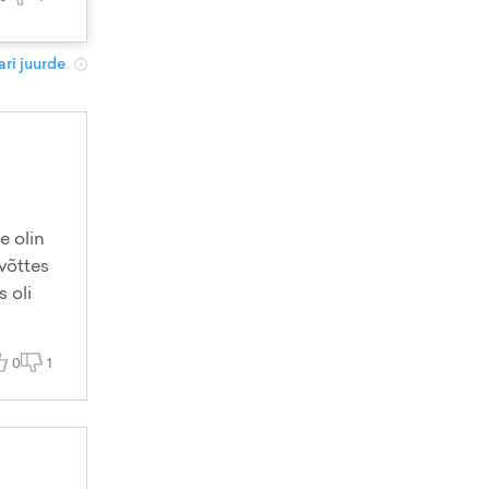
ri juurde
e olin
 võttes
 oli
0
1