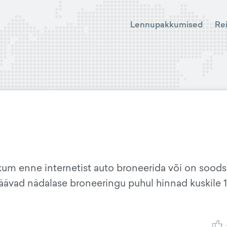
Lennupakkumised
Re
ikum enne internetist auto broneerida või on sood
 jäävad nädalase broneeringu puhul hinnad kuskile