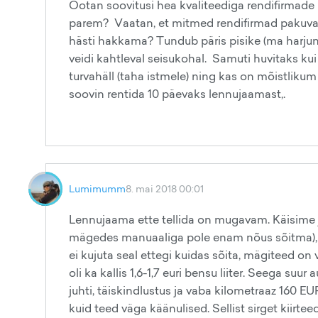
Ootan soovitusi hea kvaliteediga rendifirmade
parem? Vaatan, et mitmed rendifirmad pakuvad 
hästi hakkama? Tundub päris pisike (ma harjunud
veidi kahtleval seisukohal. Samuti huvitaks kui
turvahäll (taha istmele) ning kas on mõistlikum
soovin rentida 10 päevaks lennujaamast,.
Lumimumm
8. mai 2018 00:01
Lennujaama ette tellida on mugavam. Käisime j
mägedes manuaaliga pole enam nõus sõitma), lap
ei kujuta seal ettegi kuidas sõita, mägiteed on 
oli ka kallis 1,6-1,7 euri bensu liiter. Seega suu
juhti, täiskindlustus ja vaba kilometraaz 160 EU
kuid teed väga käänulised. Sellist sirget kiirtee