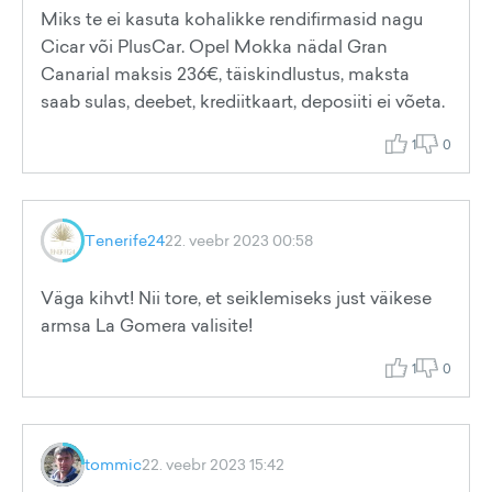
Miks te ei kasuta kohalikke rendifirmasid nagu
Cicar või PlusCar. Opel Mokka nädal Gran
Canarial maksis 236€, täiskindlustus, maksta
saab sulas, deebet, krediitkaart, deposiiti ei võeta.
1
0
Tenerife24
22. veebr 2023 00:58
Väga kihvt! Nii tore, et seiklemiseks just väikese
armsa La Gomera valisite!
1
0
tommic
22. veebr 2023 15:42