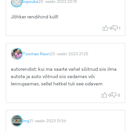
topsuke
20. veebr 2023 20:19
Jõhker rendihind küll!
0
1
Toomas Raun
20. veebr 2023 21:25
autorendist: kui ma saarte vahel sõitnud siis ilma
autota ja auto võtnud siis sadamas või
lennujaamas, sellel hetkel tuli see odavam
0
0
Inq
21. veebr 2023 13:56