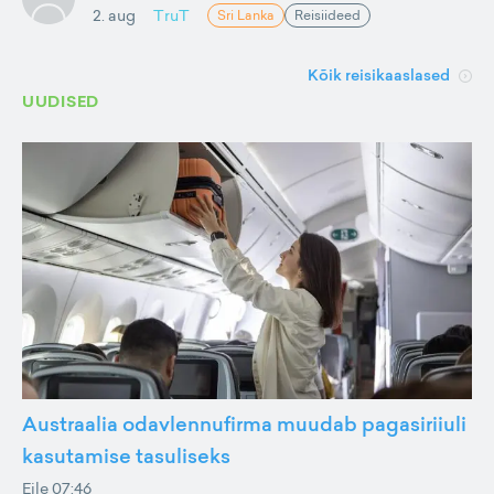
2. aug
TruT
Sri Lanka
Reisiideed
Kõik reisikaaslased
UUDISED
Austraalia odavlennufirma muudab pagasiriiuli
kasutamise tasuliseks
Eile 07:46