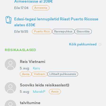
Armeeniasse al 208€
Eile 17:04
Armeenia
Edasi-tagasi lennupiletid Riiast Puerto Ricosse
alates 633€
Eile 16:55
Puerto Rico
Rannapuhkus
Eksootika
Kõik pakkumised
REISIKAASLASED
Reis Vietnami
5. aug
Karu
Aasia
Vietnam
Lihtsalt puhkusereis
Sooviks leida reisikaaslast))
5. aug
MarekP
Aasia
talvitumine