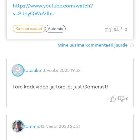
https://www.youtube.com/watch?
v=SJdyQWeVfhs
Kanaari saared
Autoreis
3
0
Mine uusima kommentaari juurde
topsuke
13. veebr 2023 19:52
Tore koduvideo, ja tore, et just Gomerast!
1
0
tommic
13. veebr 2023 20:21