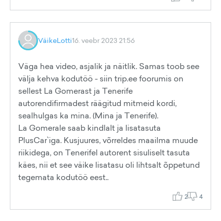
VäikeLotti
16. veebr 2023 21:56
Väga hea video, asjalik ja näitlik. Samas toob see
välja kehva kodutöö - siin trip.ee foorumis on
sellest La Gomerast ja Tenerife
autorendifirmadest räägitud mitmeid kordi,
sealhulgas ka mina. (Mina ja Tenerife).
La Gomerale saab kindlalt ja lisatasuta
PlusCar`iga. Kusjuures, võrreldes maailma muude
riikidega, on Tenerifel autorent sisuliselt tasuta
käes, nii et see väike lisatasu oli lihtsalt õppetund
tegemata kodutöö eest..
2
4