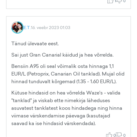
1
0
E.T.
16. veebr 2023 01:03
Tänud ülevaate eest.
Sai just Gran Canarial käidud ja hea võrrelda.
Bensiin A95 oli seal võimalik osta hinnaga 1,1
EUR/L (Petroprix, Canarian Oil tanklad). Mujal olid
hinnad tunduvalt kõrgemad (1.35 - 1.60 EUR/L).
Kütuse hindasid on hea võrrelda Waze's - valida
"tanklad" ja viskab ette nimekirja läheduses
asuvatest tanklatest koos hindadega ning hinna
viimase värskendamise päevaga (kasutajad
saavad ka ise hindasid värskendada).
0
0