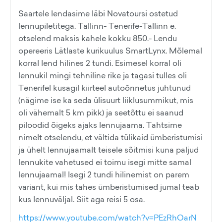
Saartele lendasime läbi Novatoursi ostetud
lennupiletitega. Tallinn- Tenerife-Tallinn e.
otselend maksis kahele kokku 850.- Lendu
opereeris Lätlaste kurikuulus SmartLynx. Mõlemal
korral lend hilines 2 tundi. Esimesel korral oli
lennukil mingi tehniline rike ja tagasi tulles oli
Tenerifel kusagil kiirteel autoõnnetus juhtunud
(nägime ise ka seda ülisuurt liiklusummikut, mis
oli vähemalt 5 km pikk) ja seetõttu ei saanud
piloodid õigeks ajaks lennujaama. Tahtsime
nimelt otselendu, et vältida tülikaid ümberistumisi
ja ühelt lennujaamalt teisele sõitmisi kuna paljud
lennukite vahetused ei toimu isegi mitte samal
lennujaamal! Isegi 2 tundi hilinemist on parem
variant, kui mis tahes ümberistumised jumal teab
kus lennuväljal. Siit aga reisi 5 osa.
https://www.youtube.com/watch?v=PEzRhOarN