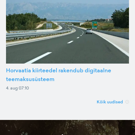
Horvaatia kiirteedel rakendub digitaalne
teemaksusüsteem
4. aug 07:10
Kõik uudised