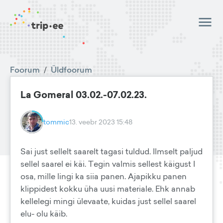
Foorum
/
Üldfoorum
La Gomeral 03.02.-07.02.23.
tommic
13. veebr 2023 15:48
Sai just sellelt saarelt tagasi tuldud. Ilmselt paljud
sellel saarel ei käi. Tegin valmis sellest käigust I
osa, mille lingi ka siia panen. Ajapikku panen
klippidest kokku üha uusi materiale. Ehk annab
kellelegi mingi ülevaate, kuidas just sellel saarel
elu- olu käib.