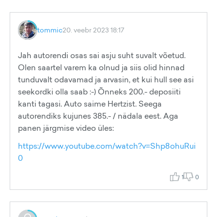
tommic
20. veebr 2023 18:17
Jah autorendi osas sai asju suht suvalt võetud.
Olen saartel varem ka olnud ja siis olid hinnad
tunduvalt odavamad ja arvasin, et kui hull see asi
seekordki olla saab :-) Õnneks 200.- deposiiti
kanti tagasi. Auto saime Hertzist. Seega
autorendiks kujunes 385.- / nädala eest. Aga
panen järgmise video üles:
https://www.youtube.com/watch?v=Shp8ohuRui
0
1
0