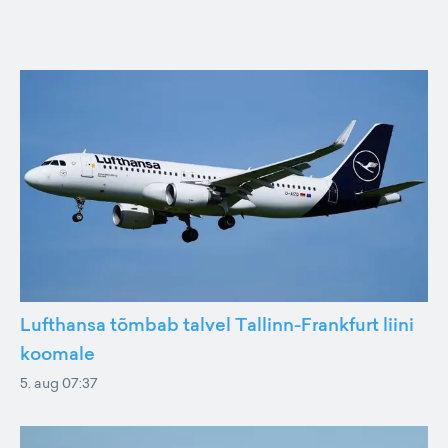
Lufthansa tõmbab talvel Tallinn-Frankfurt liini
koomale
5. aug 07:37