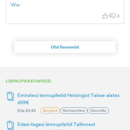
Ww
1
3
Otsi foorumist
LENNUPAKKUMISED
Emiratesi lennupiletid Helsingist Taisse alates
659€
Eile 20:43
Bangkok
Rannapuhkus
Eksootika
Edasi-tagasi lennupiletid Tallinnast