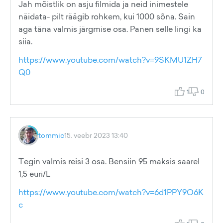
Jah mõistlik on asju filmida ja neid inimestele
näidata- pilt räägib rohkem, kui 1000 sõna. Sain
aga täna valmis järgmise osa. Panen selle lingi ka
siia.
https://www.youtube.com/watch?v=9SKMU1ZH7
Q0
1
0
tommic
15. veebr 2023 13:40
Tegin valmis reisi 3 osa. Bensiin 95 maksis saarel
1,5 euri/L
https://www.youtube.com/watch?v=6d1PPY9O6K
c