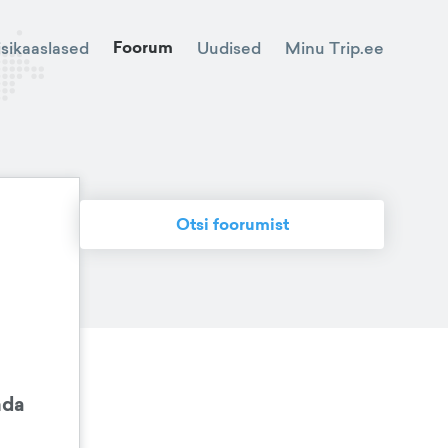
Foorum
Minu Trip.ee
isikaaslased
Uudised
Otsi foorumist
nda