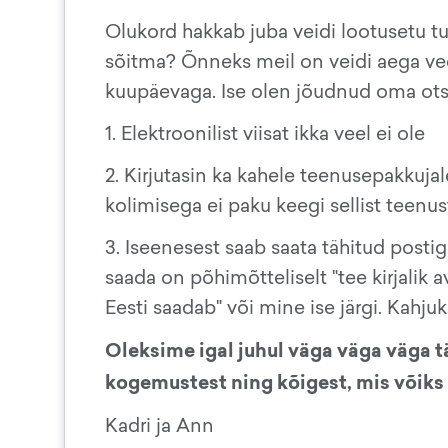
Olukord hakkab juba veidi lootusetu tu
sõitma? Õnneks meil on veidi aega veel
kuupäevaga. Ise olen jõudnud oma ots
1. Elektroonilist viisat ikka veel ei ole
2. Kirjutasin ka kahele teenusepakkuja
kolimisega ei paku keegi sellist teenust 
3. Iseenesest saab saata tähitud post
saada on põhimõtteliselt "tee kirjalik a
Eesti saadab" või mine ise järgi. Kahjuks
Oleksime igal juhul väga väga väga t
kogemustest ning kõigest, mis võiks k
Kadri ja Ann