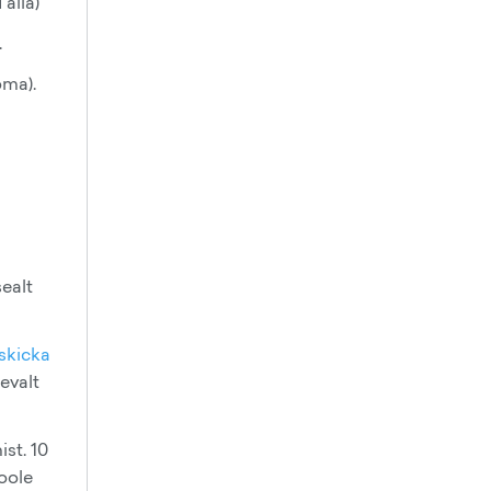
 alla)
.
oma).
sealt
skicka
evalt
st. 10
oole