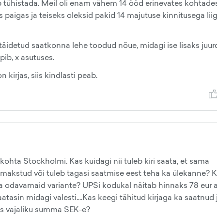
b tühistada. Meil oli enam vähem 14 ööd erinevates kohtades
is paigas ja teiseks oleksid pakid 14 majutuse kinnitusega lii
s täidetud saatkonna lehe toodud nõue, midagi ise lisaks juur
pib, x asutuses.
 kirjas, siis kindlasti peab.
ohta Stockholmi. Kas kuidagi nii tuleb kiri saata, et sama
e makstud või tuleb tagasi saatmise eest teha ka ülekanne? 
a odavamaid variante? UPSi kodukal näitab hinnaks 78 eur 
vaatasin midagi valesti....Kas keegi tähitud kirjaga ka saatnud 
ks vajaliku summa SEK-e?