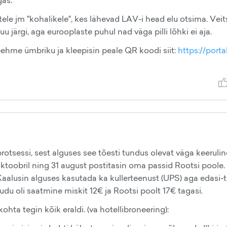
gas.
e jm "kohalikele", kes lähevad LAV-i head elu otsima. Veit
ärgi, aga eurooplaste puhul nad väga pilli lõhki ei aja.
hme ümbriku ja kleepisin peale QR koodi siit:
https://porta
 protsessi, sest alguses see tõesti tundus olevat väga keeruli
 oktoobril ning 31 august postitasin oma passid Rootsi poole.
aalusin alguses kasutada ka kullerteenust (UPS) aga edasi-
u oli saatmine miskit 12€ ja Rootsi poolt 17€ tagasi.
hta tegin kõik eraldi. (va hotellibroneering):