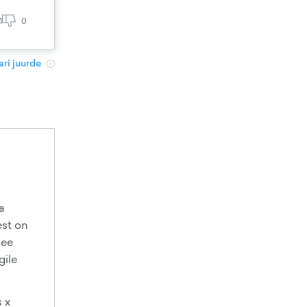
1
0
ri juurde
a
est on
see
gile
s x