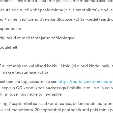
ismireisi, mis kohti külastame jne, lisasime mõlemad allkirjad
 tasuta aga tuleb kohapeale minna ja siis ametnik trükib välja
 + nimelised tõendid reisikindlustuse kohta (krediitkaardi 
siperoodiks
irjutasid et meil tähtajatud töölepingud
kodulehelt.
eurot rohkem kui viisad kokku läksid (ei olnud kindel palju 
di makse teostamise kohta
rmistasin ära tagasisaatmise siin
https://portal.postnord.com/
ja kleepisin QR koodi koos aadressiga ümbrikule mille olin eeln
nnituse, mis mulle tuli e-mailile.
ng 7 septembril sai saatkond teatise, et kiri ootab ära toomi
s viisat menetlema. 20 septembril pani saatkond paki minu p