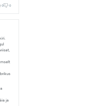
0
0
ri.
gul
iisat,
lmselt
brikus
ha
äia ja