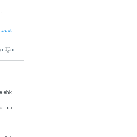
s
l.post
0
0
ne ehk
tagasi