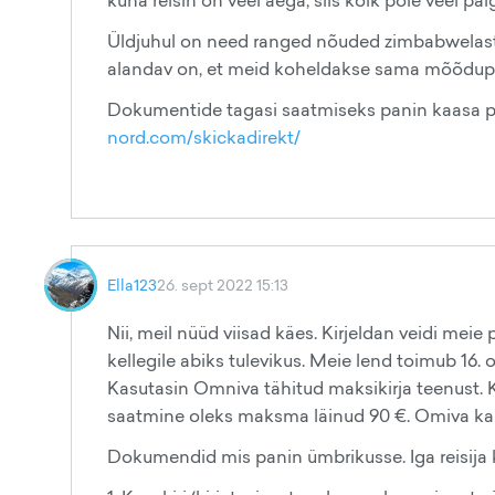
kuna reisin on veel aega, siis kõik pole veel pai
Üldjuhul on need ranged nõuded zimbabwelastel
alandav on, et meid koheldakse sama mõõdupuu j
Dokumentide tagasi saatmiseks panin kaasa pe
nord.com/skickadirekt/
Ella123
26. sept 2022 15:13
Nii, meil nüüd viisad käes. Kirjeldan veidi meie
kellegile abiks tulevikus. Meie lend toimub 16.
Kasutasin Omniva tähitud maksikirja teenust. K
saatmine oleks maksma läinud 90 €. Omiva kaud
Dokumendid mis panin ümbrikusse. Iga reisija ko