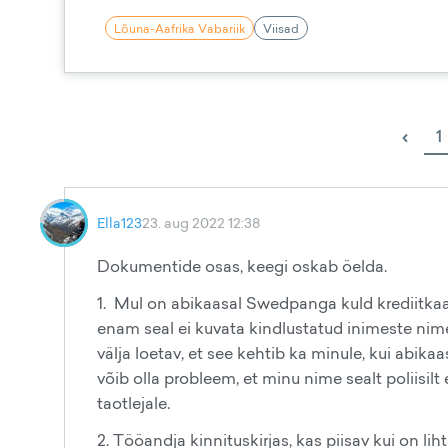
Lõuna-Aafrika Vabariik
Viisad
‹
1
Ella123
23. aug 2022 12:38
Dokumentide osas, keegi oskab öelda.
1. Mul on abikaasal Swedpanga kuld krediitkaar
enam seal ei kuvata kindlustatud inimeste nimes
välja loetav, et see kehtib ka minule, kui abikaa
võib olla probleem, et minu nime sealt poliisi
taotlejale.
2. Tööandja kinnituskirjas, kas piisav kui on lih