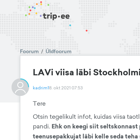
Foorum
/
Üldfoorum
LAVi viisa läbi Stockholm
kadrim1
8. okt 2021 07:53
Tere
Otsin tegelikult infot, kuidas viisa ta
Ehk on keegi siit seltskonnas
pandi.
teenusepakkujat läbi kelle seda teha