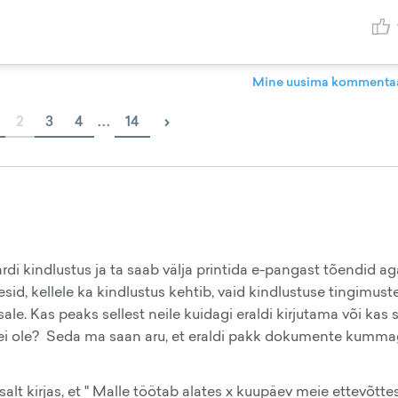
Mine uusima kommentaa
›
2
3
4
...
14
di kindlustus ja ta saab välja printida e-pangast tõendid ag
id, kellele ka kindlustus kehtib, vaid kindlustuse tingimust
sale. Kas peaks sellest neile kuidagi eraldi kirjutama või kas 
lt ei ole? Seda ma saan aru, et eraldi pakk dokumente kumma
tsalt kirjas, et " Malle töötab alates x kuupäev meie ettevõtte