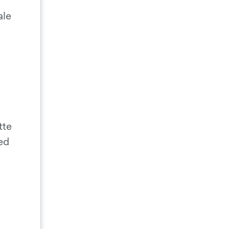
ale
tte
eed