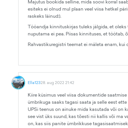
Majutus bookida selline, mida soovi korral saa
esiteks ei olnud mul plaan veel viisa hetkel pär
raskeks läinud:).
Tööandja kinnituskirjas tuleks jälgida, et olek
nuputama ei pea. Piisas kinnituses, et töötab, õ
Rahvastikuregistri teemat ei mäleta enam, kui on
Ella123
28. aug 2022 21:42
Kiire küsimus veel viisa dokumentide saatmise k
ümbrikuga saaks tagasi saata ja selle eest ett
UPSi teenus on ainuke mida kasutada või on k
see vist üks suund, kas tõesti nii kallis või ma 
on, kas siis panite ümbrikkuse tagasisaatmise