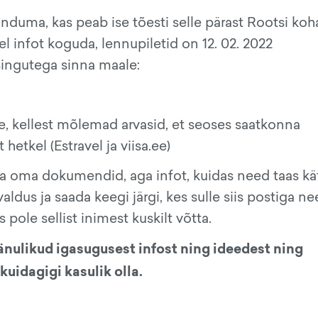
nduma, kas peab ise tõesti selle pärast Rootsi koh
 infot koguda, lennupiletid on 12. 02. 2022
ingutega sinna maale:
le, kellest mõlemad arvasid, et seoses saatkonna
hetkel (Estravel ja viisa.ee)
iga oma dokumendid, aga infot, kuidas need taas kä
valdus ja saada keegi järgi, kes sulle siis postiga n
 pole sellist inimest kuskilt võtta.
änulikud igasugusest infost ning ideedest ning
uidagigi kasulik olla.