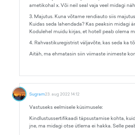
ametikohal x. Või neil seal vaja veel midagi nä
3. Majutus. Kuna võtame rendiauto siis majutust
Kuidas seda lahendada? Kas peaksin midagi ära
Kodulehel muidu kirjas, et hotell peab olema 
4. Rahvastikuregistrist väljavõte, kas seda ka tõ
Aitäh, ma ehmatasin siin viimaste inimeste ko
Sugram
23. aug 2022 14:12
Vastuseks eelmisele küsimusele:
Kindlustussertifikaadi täpsustamise kohta, kuid
jne, ma midagi otse ütlema ei hakka. Selle pea