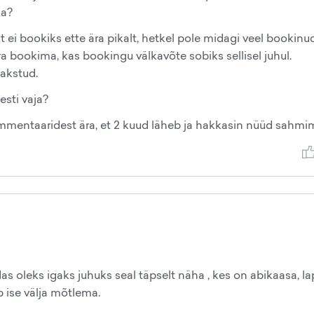
ha?
 ei bookiks ette ära pikalt, hetkel pole midagi veel bookinud
 bookima, kas bookingu välkavõte sobiks sellisel juhul.
makstud.
esti vaja?
mmentaaridest ära, et 2 kuud läheb ja hakkasin nüüd sahmi
as oleks igaks juhuks seal täpselt näha , kes on abikaasa, la
b ise välja mõtlema.