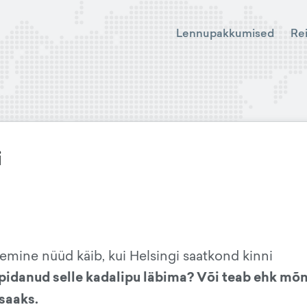
Lennupakkumised
Re
i
otlemine nüüd käib, kui Helsingi saatkond kinni
t pidanud selle kadalipu läbima? Või teab ehk mõ
 saaks.