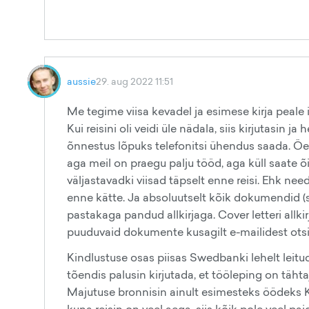
aussie
29. aug 2022 11:51
Me tegime viisa kevadel ja esimese kirja peale
Kui reisini oli veidi üle nädala, siis kirjutasin j
õnnestus lõpuks telefonitsi ühendus saada. Öeld
aga meil on praegu palju tööd, aga küll saate õ
väljastavadki viisad täpselt enne reisi. Ehk ne
enne kätte. Ja absoluutselt kõik dokumendid (s
pastakaga pandud allkirjaga. Cover letteri all
puuduvaid dokumente kusagilt e-mailidest otsi
Kindlustuse osas piisas Swedbanki lehelt leit
tõendis palusin kirjutada, et tööleping on tähtaj
Majutuse bronnisin ainult esimesteks öödeks Kap