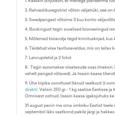
1. Kaaskiri (kirjutasin, et mehega planeerima tur
2. Rahvastikuregistrist võtsin väljatrüki, see on
3. Swedpangast võtsime 3 kuu konto väljavõtted
4. Bookingust tegin suvalised broneeringud rei
5. Mõlemad tööandja tegid kinnituskirjad, kus k
6. Täidetud viisa taotlusavaldus, mis on leitav 
7. Lennupiletid ja 2 fotot
8 . Tegin euromakse viisatasude osas (maksin 7 
vahelt pangad võtavad). Ja lisasin kaasa tõen
9. Ühe tripika soovitusel (tänud veelkord :)) vo
direkt/
. Valisin 250 gr - 1 kg saatise Eestisse 
Omnivast ostnud, lisasin kaasa igaksjuhuks ka ki
31 august panin ma oma ümbriku Eestist teele ni
septembril läks saatkond pakile järgi ja hakka