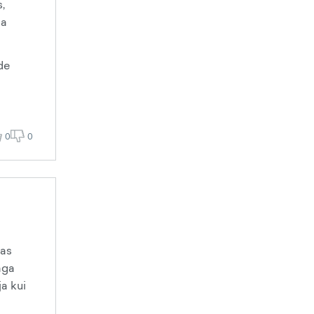
,
ga
de
0
0
Kas
aga
ja kui