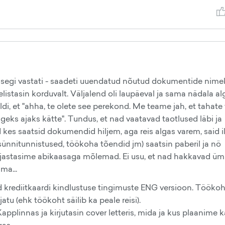
 isegi vastati - saadeti uuendatud nõutud dokumentide nimeki
a helistasin korduvalt. Väljalend oli laupäeval ja sama nädala al
i, et "ahha, te olete see perekond. Me teame jah, et tahate v
igeks ajaks kätte". Tundus, et nad vaatavad taotlused läbi ja
ed kes saatsid dokumendid hiljem, aga reis algas varem, said i
ünnitunnistused, töökoha tõendid jm) saatsin paberil ja nö
kirjastasime abikaasaga mõlemad. Ei usu, et nad hakkavad üm
ma...
ud krediitkaardi kindlustuse tingimuste ENG versioon. Tööko
atu (ehk töökoht säilib ka peale reisi).
plinnas ja kirjutasin cover letteris, mida ja kus plaanime k