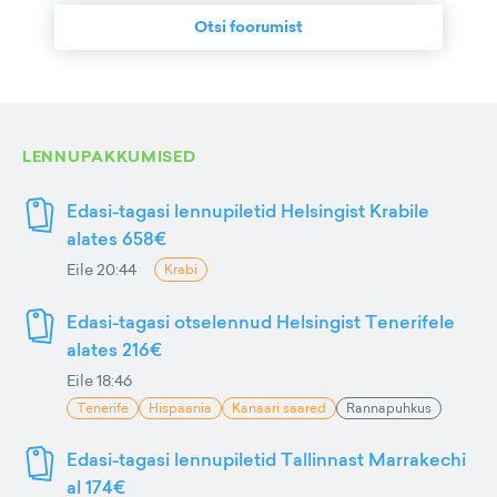
Otsi foorumist
LENNUPAKKUMISED
Edasi-tagasi lennupiletid Helsingist Krabile
alates 658€
Eile 20:44
Krabi
Edasi-tagasi otselennud Helsingist Tenerifele
alates 216€
Eile 18:46
Tenerife
Hispaania
Kanaari saared
Rannapuhkus
Edasi-tagasi lennupiletid Tallinnast Marrakechi
al 174€