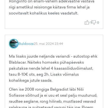
Rongiinfo on enam-vähem adekvaatne vastava
riigi ametlikul reisironge käitava firma lehel ja
soovitavalt kohalikus keeles vaadatult.
1
0
Buldooza
25. mai 2024 23:44
Ma lisaks juurde neljanda variandi - autostop ehk
Blablacar. Näiteks homseks pühapäevaks
pakutakse nende lehel 4 kaasasõiduvõimalust,
tasu 8-10€ ots, aeg 2h. Lisaks võimalus
kohalikega jutule saada.
Olen ise 2008 rongiga Belgradist läbi Niši
Sofiasse sõitnud ja ei usu et seal palju muutunud,
raudtee aeglane, rong hilineb, mustlased veavad
salakaupa ja suitsetavad vaguni täis jne. Pigem