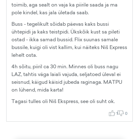
toimib, aga sealt on vaja ka piirile saada ja ma
pole kindel, kas jala ületada saab.
Buss - tegelikult sõidab päevas kaks bussi
ühtepidi ja kaks teistpidi. Ükskõik kust sa pileti
ostad - ikka samad bussid. Flix suunas samale
bussile, kuigi oli vist kallim, kui näiteks Niš Express
lehelt osta.
4h sõitu, piiril ca 30 min. Minnes oli buss nagu
LAZ, tahtis väga laiali vajuda, seljatoed üleval ei
seisnud, käigud käisid jubeda raginaga. MATPU
on lühend, mida karta!
Tagasi tulles oli Niš Ekspress, see oli suht ok.
1
0