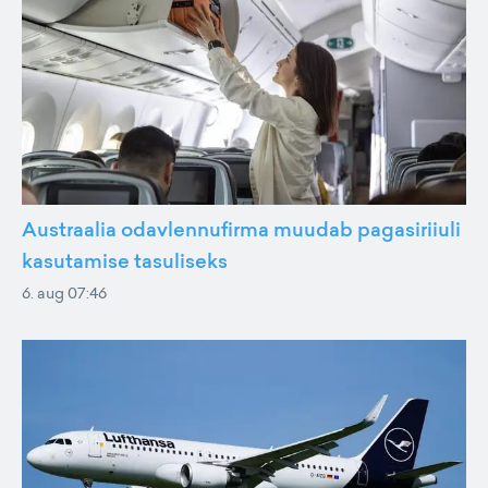
Austraalia odavlennufirma muudab pagasiriiuli
kasutamise tasuliseks
6. aug 07:46