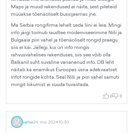
Maps ja muud rakendused ei näita, sest pileteid
müüakse tõenäoliselt bussijaamas jne.
Ma Serbia rongifirma lehelt seda liini ei leia. Mingi
info järgi toimub raudtee moderniseerimine Niši ja
Bulgaaia piiri vahel ja tõenäoliselt rongid praegu
siis ei käi. Jällegi, kui on info mingis
rahvusvahelises rakenduses, siis see võib olla
Balkanil suht suvaline vananenud info. DB leht
näitab ka enamikus Euroopas üsna adekvaatset
infot rongide kohta. Seal Niši ja piiri vahel samuti
mingit liikumist ei suuda tuvastada.
0
0
vatse
24. mai 2024 10:30