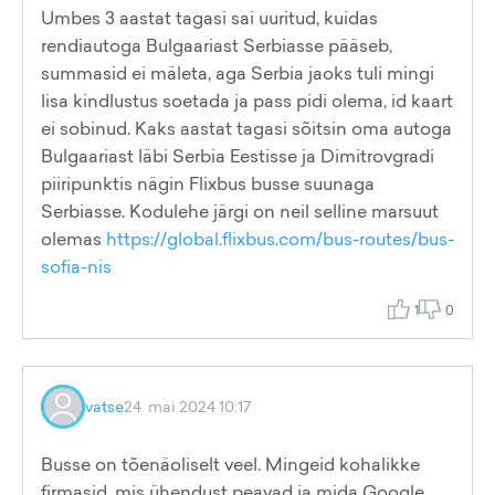
Umbes 3 aastat tagasi sai uuritud, kuidas
rendiautoga Bulgaariast Serbiasse pääseb,
summasid ei mäleta, aga Serbia jaoks tuli mingi
lisa kindlustus soetada ja pass pidi olema, id kaart
ei sobinud. Kaks aastat tagasi sõitsin oma autoga
Bulgaariast läbi Serbia Eestisse ja Dimitrovgradi
piiripunktis nägin Flixbus busse suunaga
Serbiasse. Kodulehe järgi on neil selline marsuut
olemas
https://global.flixbus.com/bus-routes/bus-
sofia-nis
1
0
vatse
24. mai 2024 10:17
Busse on tõenäoliselt veel. Mingeid kohalikke
firmasid, mis ühendust peavad ja mida Google