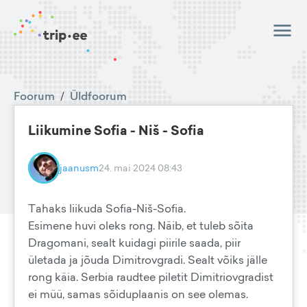
Foorum
/
Üldfoorum
Liikumine Sofia - Niš - Sofia
jaanusm
24. mai 2024 08:43
Tahaks liikuda Sofia-Niš-Sofia.
Esimene huvi oleks rong. Näib, et tuleb sõita
Dragomani, sealt kuidagi piirile saada, piir
ületada ja jõuda Dimitrovgradi. Sealt võiks jälle
rong käia. Serbia raudtee piletit Dimitriovgradist
ei müü, samas sõiduplaanis on see olemas.