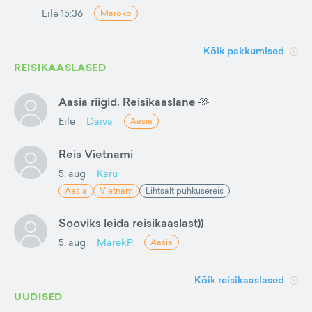
Eile 15:36
Maroko
Kõik pakkumised
REISIKAASLASED
Aasia riigid. Reisikaaslane 🫶
Eile
Daiva
Aasia
Reis Vietnami
5. aug
Karu
Aasia
Vietnam
Lihtsalt puhkusereis
Sooviks leida reisikaaslast))
5. aug
MarekP
Aasia
Kõik reisikaaslased
UUDISED