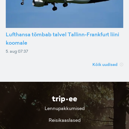
Lufthansa tõmbab talvel Tallinn-Frankfurt liini
koomale
5. aug 07:37
Kõik uudised
Lennupakkumised
Reisikaaslased