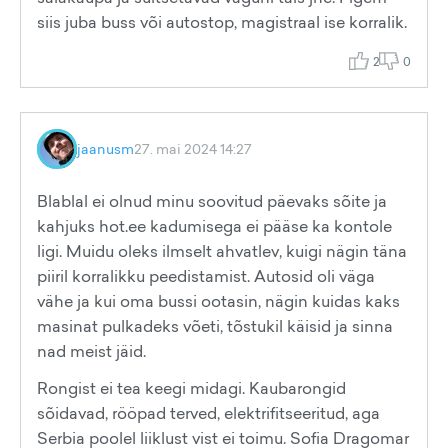
siis juba buss või autostop, magistraal ise korralik.
2
0
jaanusm
27. mai 2024 14:27
Blablal ei olnud minu soovitud päevaks sõite ja
kahjuks hot.ee kadumisega ei pääse ka kontole
ligi. Muidu oleks ilmselt ahvatlev, kuigi nägin täna
piiril korralikku peedistamist. Autosid oli väga
vähe ja kui oma bussi ootasin, nägin kuidas kaks
masinat pulkadeks võeti, tõstukil käisid ja sinna
nad meist jäid.
Rongist ei tea keegi midagi. Kaubarongid
sõidavad, rööpad terved, elektrifitseeritud, aga
Serbia poolel liiklust vist ei toimu. Sofia Dragomar