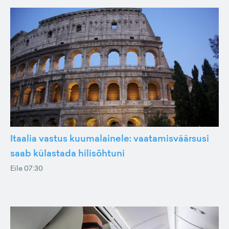
Itaalia vastus kuumalainele: vaatamisväärsusi
saab külastada hilisõhtuni
Eile 07:30