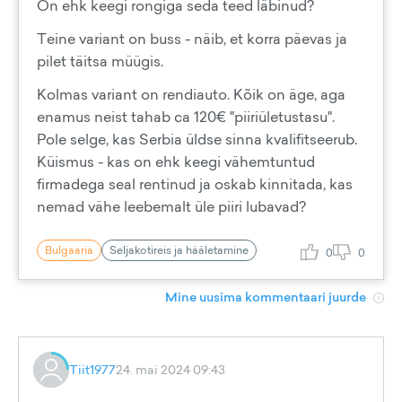
On ehk keegi rongiga seda teed läbinud?
Teine variant on buss - näib, et korra päevas ja
pilet täitsa müügis.
Kolmas variant on rendiauto. Kõik on äge, aga
enamus neist tahab ca 120€ "piiriületustasu".
Pole selge, kas Serbia üldse sinna kvalifitseerub.
Küismus - kas on ehk keegi vähemtuntud
firmadega seal rentinud ja oskab kinnitada, kas
nemad vähe leebemalt üle piiri lubavad?
Bulgaaria
Seljakotireis ja hääletamine
0
0
Mine uusima kommentaari juurde
Tiit1977
24. mai 2024 09:43