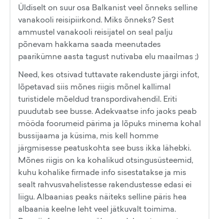
Üldiselt on suur osa Balkanist veel õnneks selline
vanakooli reisipiirkond. Miks õnneks? Sest
ammustel vanakooli reisijatel on seal palju
põnevam hakkama saada meenutades
paarikümne aasta tagust nutivaba elu maailmas ;)
Need, kes otsivad tuttavate rakenduste järgi infot,
lõpetavad siis mõnes riigis mõnel kallimal
turistidele mõeldud transpordivahendil. Eriti
puudutab see busse. Adekvaatse info jaoks peab
mööda foorumeid pärima ja lõpuks minema kohal
bussijaama ja küsima, mis kell homme
järgmisesse peatuskohta see buss ikka lähebki.
Mõnes riigis on ka kohalikud otsingusüsteemid,
kuhu kohalike firmade info sisestatakse ja mis
sealt rahvusvahelistesse rakendustesse edasi ei
liigu. Albaanias peaks näiteks selline päris hea
albaania keelne leht veel jätkuvalt toimima.