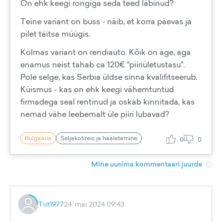
On ehk keegi rongiga seda teed läbinud?
Teine variant on buss - näib, et korra päevas ja
pilet täitsa müügis.
Kolmas variant on rendiauto. Kõik on äge, aga
enamus neist tahab ca 120€ "piiriületustasu".
Pole selge, kas Serbia üldse sinna kvalifitseerub.
Küismus - kas on ehk keegi vähemtuntud
firmadega seal rentinud ja oskab kinnitada, kas
nemad vähe leebemalt üle piiri lubavad?
Bulgaaria
Seljakotireis ja hääletamine
0
0
Mine uusima kommentaari juurde
Tiit1977
24. mai 2024 09:43