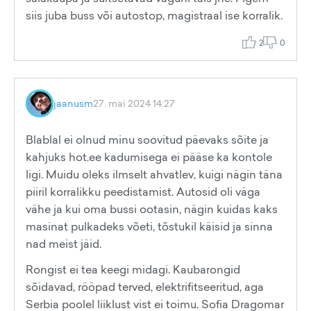
siis juba buss või autostop, magistraal ise korralik.
2
0
jaanusm
27. mai 2024 14:27
Blablal ei olnud minu soovitud päevaks sõite ja
kahjuks hot.ee kadumisega ei pääse ka kontole
ligi. Muidu oleks ilmselt ahvatlev, kuigi nägin täna
piiril korralikku peedistamist. Autosid oli väga
vähe ja kui oma bussi ootasin, nägin kuidas kaks
masinat pulkadeks võeti, tõstukil käisid ja sinna
nad meist jäid.
Rongist ei tea keegi midagi. Kaubarongid
sõidavad, rööpad terved, elektrifitseeritud, aga
Serbia poolel liiklust vist ei toimu. Sofia Dragomar