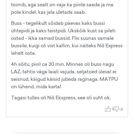
toimib, aga sealt on vaja ka piirile saada ja ma
pole kindel, kas jala ületada saab.
Buss - tegelikult sõidab päevas kaks bussi
ühtepidi ja kaks teistpidi. Ükskõik kust sa pileti
ostad - ikka samad bussid. Flix suunas samale
bussile, kuigi oli vist kallim, kui näiteks Niš Express
lehelt osta.
4h sõitu, piiril ca 30 min. Minnes oli buss nagu
LAZ, tahtis väga laiali vajuda, seljatoed üleval ei
seisnud, käigud käisid jubeda raginaga. MATPU
on lühend, mida karta!
Tagasi tulles oli Niš Ekspress, see oli suht ok.
1
0