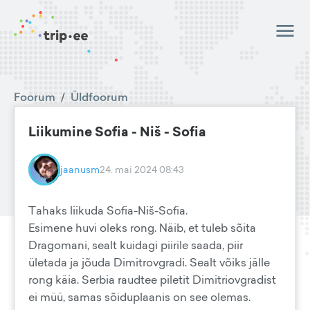
Foorum
/
Üldfoorum
Liikumine Sofia - Niš - Sofia
jaanusm
24. mai 2024 08:43
Tahaks liikuda Sofia-Niš-Sofia.
Esimene huvi oleks rong. Näib, et tuleb sõita
Dragomani, sealt kuidagi piirile saada, piir
ületada ja jõuda Dimitrovgradi. Sealt võiks jälle
rong käia. Serbia raudtee piletit Dimitriovgradist
ei müü, samas sõiduplaanis on see olemas.