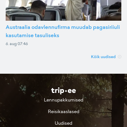
Austraalia odavlennufirma muudab pagasiriiuli
kasutamise tasuliseks
6. aug 07:46
Kõik uudised
Lennupakkumised
Reisikaaslased
Uudised