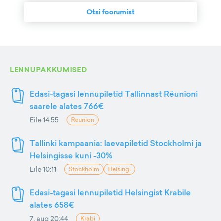
Otsi foorumist
LENNUPAKKUMISED
Edasi-tagasi lennupiletid Tallinnast Réunioni
saarele alates 766€
Eile 14:55
Reunion
Tallinki kampaania: laevapiletid Stockholmi ja
Helsingisse kuni -30%
Eile 10:11
Stockholm
Helsingi
Edasi-tagasi lennupiletid Helsingist Krabile
alates 658€
7. aug 20:44
Krabi