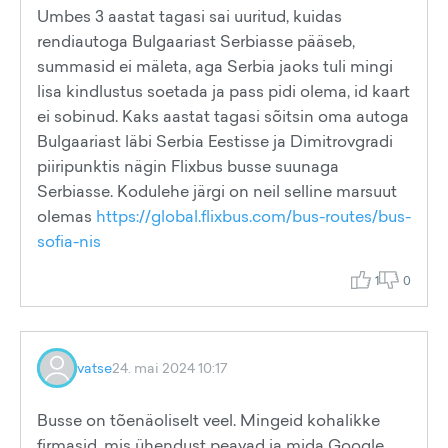
Umbes 3 aastat tagasi sai uuritud, kuidas
rendiautoga Bulgaariast Serbiasse pääseb,
summasid ei mäleta, aga Serbia jaoks tuli mingi
lisa kindlustus soetada ja pass pidi olema, id kaart
ei sobinud. Kaks aastat tagasi sõitsin oma autoga
Bulgaariast läbi Serbia Eestisse ja Dimitrovgradi
piiripunktis nägin Flixbus busse suunaga
Serbiasse. Kodulehe järgi on neil selline marsuut
olemas
https://global.flixbus.com/bus-routes/bus-
sofia-nis
1
0
vatse
24. mai 2024 10:17
Busse on tõenäoliselt veel. Mingeid kohalikke
firmasid, mis ühendust peavad ja mida Google