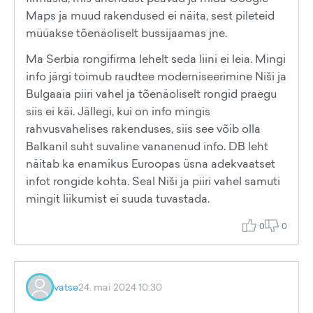
Maps ja muud rakendused ei näita, sest pileteid
müüakse tõenäoliselt bussijaamas jne.
Ma Serbia rongifirma lehelt seda liini ei leia. Mingi
info järgi toimub raudtee moderniseerimine Niši ja
Bulgaaia piiri vahel ja tõenäoliselt rongid praegu
siis ei käi. Jällegi, kui on info mingis
rahvusvahelises rakenduses, siis see võib olla
Balkanil suht suvaline vananenud info. DB leht
näitab ka enamikus Euroopas üsna adekvaatset
infot rongide kohta. Seal Niši ja piiri vahel samuti
mingit liikumist ei suuda tuvastada.
0
0
vatse
24. mai 2024 10:30