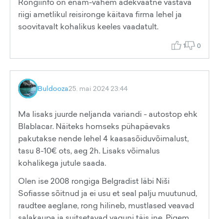
Rongiinfo on enam-vähem adekvaatne vastava
riigi ametlikul reisironge käitava firma lehel ja
soovitavalt kohalikus keeles vaadatult.
1
0
Buldooza
25. mai 2024 23:44
Ma lisaks juurde neljanda variandi - autostop ehk
Blablacar. Näiteks homseks pühapäevaks
pakutakse nende lehel 4 kaasasõiduvõimalust,
tasu 8-10€ ots, aeg 2h. Lisaks võimalus
kohalikega jutule saada.
Olen ise 2008 rongiga Belgradist läbi Niši
Sofiasse sõitnud ja ei usu et seal palju muutunud,
raudtee aeglane, rong hilineb, mustlased veavad
salakaupa ja suitsetavad vaguni täis jne. Pigem