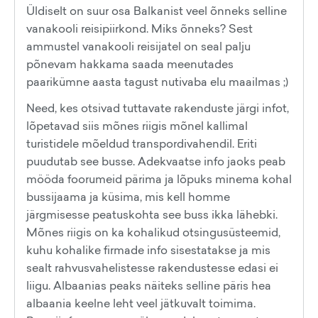
Üldiselt on suur osa Balkanist veel õnneks selline
vanakooli reisipiirkond. Miks õnneks? Sest
ammustel vanakooli reisijatel on seal palju
põnevam hakkama saada meenutades
paarikümne aasta tagust nutivaba elu maailmas ;)
Need, kes otsivad tuttavate rakenduste järgi infot,
lõpetavad siis mõnes riigis mõnel kallimal
turistidele mõeldud transpordivahendil. Eriti
puudutab see busse. Adekvaatse info jaoks peab
mööda foorumeid pärima ja lõpuks minema kohal
bussijaama ja küsima, mis kell homme
järgmisesse peatuskohta see buss ikka lähebki.
Mõnes riigis on ka kohalikud otsingusüsteemid,
kuhu kohalike firmade info sisestatakse ja mis
sealt rahvusvahelistesse rakendustesse edasi ei
liigu. Albaanias peaks näiteks selline päris hea
albaania keelne leht veel jätkuvalt toimima.