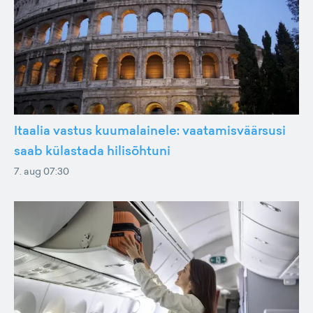
Itaalia vastus kuumalainele: vaatamisväärsusi
saab külastada hilisõhtuni
7. aug 07:30