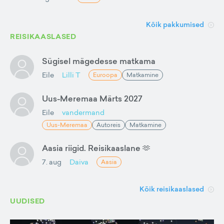
Kõik pakkumised
REISIKAASLASED
Sügisel mägedesse matkama
Eile
Lilli T
Euroopa
Matkamine
Uus-Meremaa Märts 2027
Eile
vandermand
Uus-Meremaa
Autoreis
Matkamine
Aasia riigid. Reisikaaslane 🫶
7. aug
Daiva
Aasia
Kõik reisikaaslased
UUDISED