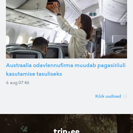
Austraalia odavlennufirma muudab pagasiriiuli
kasutamise tasuliseks
6. aug 07:46
Kõik uudised