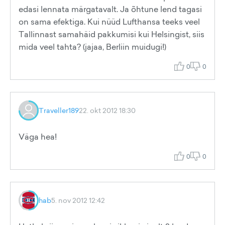
edasi lennata märgatavalt. Ja õhtune lend tagasi
on sama efektiga. Kui nüüd Lufthansa teeks veel
Tallinnast samahäid pakkumisi kui Helsingist, siis
mida veel tahta? (jajaa, Berliin muidugi!)
0
0
Traveller189
22. okt 2012 18:30
Väga hea!
0
0
hab
5. nov 2012 12:42