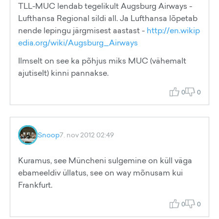
TLL-MUC lendab tegelikult Augsburg Airways -
Lufthansa Regional sildi all. Ja Lufthansa lõpetab
nende lepingu järgmisest aastast -
http://en.wikip
edia.org/wiki/Augsburg_Airways
Ilmselt on see ka põhjus miks MUC (vähemalt
ajutiselt) kinni pannakse.
0
0
Snoop
7. nov 2012 02:49
Kuramus, see Müncheni sulgemine on küll väga
ebameeldiv üllatus, see on way mõnusam kui
Frankfurt.
0
0