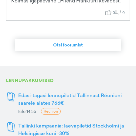
Kolmas igapäevane LH lend Frankfurti kevadest.
0
0
Otsi foorumist
LENNUPAKKUMISED
Edasi-tagasi lennupiletid Tallinnast Réunioni
saarele alates 766€
Eile 14:55
Reunion
Tallinki kampaania: laevapiletid Stockholmi ja
Helsingisse kuni -30%