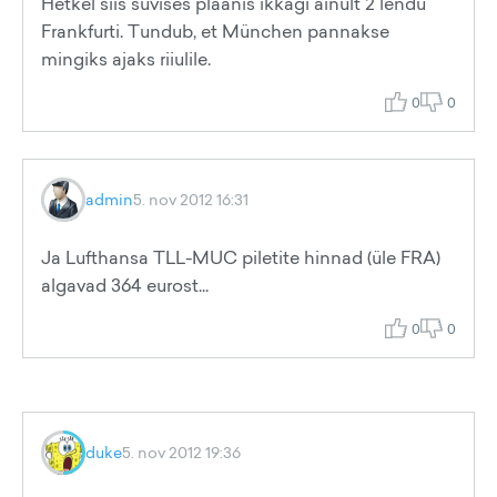
Hetkel siis suvises plaanis ikkagi ainult 2 lendu
Frankfurti. Tundub, et München pannakse
mingiks ajaks riiulile.
0
0
admin
5. nov 2012 16:31
Ja Lufthansa TLL-MUC piletite hinnad (üle FRA)
algavad 364 eurost...
0
0
duke
5. nov 2012 19:36