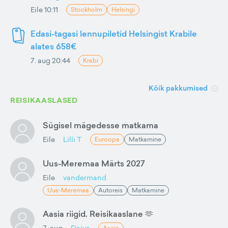
Eile 10:11
Stockholm
Helsingi
Edasi-tagasi lennupiletid Helsingist Krabile
alates 658€
7. aug 20:44
Krabi
Kõik pakkumised
REISIKAASLASED
Sügisel mägedesse matkama
Eile
Lilli T
Euroopa
Matkamine
Uus-Meremaa Märts 2027
Eile
vandermand
Uus-Meremaa
Autoreis
Matkamine
Aasia riigid. Reisikaaslane 🫶
7. aug
Daiva
Aasia