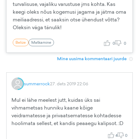
turvalisuse, vajaliku varustuse jms kohta. Kas
keegi oleks nõus kogemusi jagama ja jätma oma
meiliaadressi, et saaksin otse ühendust võtta?
Oleksin väga tänulik!
Belize
Matkamine
0
0
Mine uusima kommentaari juurde
summerrock
27. dets 2019 22:06
Mul ei lähe meelest jutt, kuidas üks sai
vihmametsas hunniku kaane kõige
veidramatesse ja privaatsematesse kohtadesse
hoolimata sellest, et kandis peaaegu kalipsot. :D
4
0