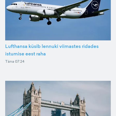
Lufthansa küsib lennuki viimastes ridades
istumise eest raha
Täna 07:24