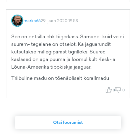
marks66
29. jaan 2020 19:53
See on ontsilla ehk tiigerkass. Sarnane- kuid veidi
suurem- tegelane on otselot. Ka jaguarundit
kutsutakse millegipärast tigrilloks. Suured
kaslased on aga puuma ja loomulikult Kesk-ja
Lõuna-Ameerika tippkiskja jaaguar.
Triibuline madu on tõenäoliselt korallmadu
3
0
Otsi foorumist