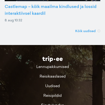
Castlemap – kõik maailma kindlused ja lossid
interaktiivsel kaardil
8. aug 10:32
Kõik uudised
Lennupakkumised
Reisikaaslased
Uudised
Reisipildid
Sisuturundus