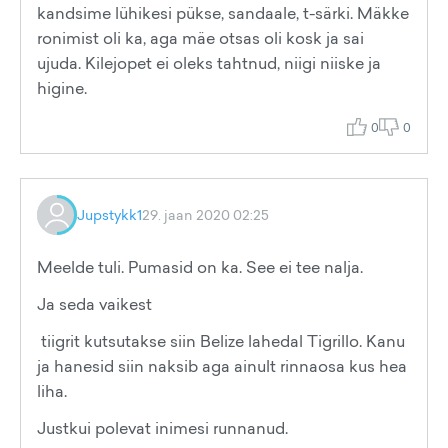
kandsime lühikesi pükse, sandaale, t-särki. Mäkke
ronimist oli ka, aga mäe otsas oli kosk ja sai
ujuda. Kilejopet ei oleks tahtnud, niigi niiske ja
higine.
0
0
Jupstykk1
29. jaan 2020 02:25
Meelde tuli. Pumasid on ka. See ei tee nalja.
Ja seda vaikest
tiigrit kutsutakse siin Belize lahedal Tigrillo. Kanu
ja hanesid siin naksib aga ainult rinnaosa kus hea
liha.
Justkui polevat inimesi runnanud.