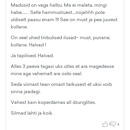
Madusid on vaga halbu. Ma ei maleta, mingi
habe...... . Selle hammustuest....nojahhh pole
uldiselt paasu enam !!! See on must ja pea juurest
kollane.
On veel uhed triibulised ilusad~ must, punane,
kollane. Halvad !
Ja tapilised. Halvad.
Alles 3 paeva tagasi uks utles et ara magedesse
mine aga vahemalt ara oobi seal.
Seda viimast tean omast tarkusest et uksi voib
sinna jaadagi.
Vahest kain koperdamas all dzunglites.
Silmad lahti ja koik.
1
4