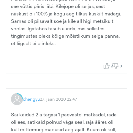
see võttis päris läbi. Kilejope oli seljas, sest
niiskust oli 100% ja kogu aeg tilkus kuskilt midagi.
Samas oli piisavalt soe ja kile all higi metsikult
voolas. Igatahes tasub uurida, mis sellistes
tingimustes oleks kõige mõistlikum selga panna,
et liigselt ei piinleks.
2
0
chengyu
27. jaan 2020 22:47
Sai käidud 2 a tagasi 1 päevastel matkadel, rada
oli ees, satikaid polnud väga seal, raja ääres oli
küll mittemürgimadusid aeg-ajalt. Kuum oli küll,