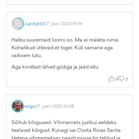
Jupstykk1
27. jaan 2020 19:44
Halbu suuremaid loomi on. Ma ei mäleta nime.
Kohalikud ütlevad et tiiger. Küll sarnane aga
vaiksem lutu.
Aga kindlast lähed giidiga ja jääd ellu.
0
2
veigo
27. jaan 2020 21:08
Sõltub kõrgusest. Vihmamets justkui eeldaks
teatavat kõrgust. Kunagi sai Costa Ricas Santa
Helena vihmametsas paaritunnine tiir tehtud ja