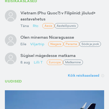
REISIKAASLASED
Vietnam (Phu Quoc?) v Filipiinid: jõulud+
aastavahetus
Täna
Rtc
Aasia
Aastalõpureis
Olen minemas Nicaraguasse
Eile
Viljartrip
Niagara
Panama
Söök ja jook
Sügisel mägedesse matkama
8. aug
Lilli T
Euroopa
Matkamine
Kõik reisikaaslased
UUDISED