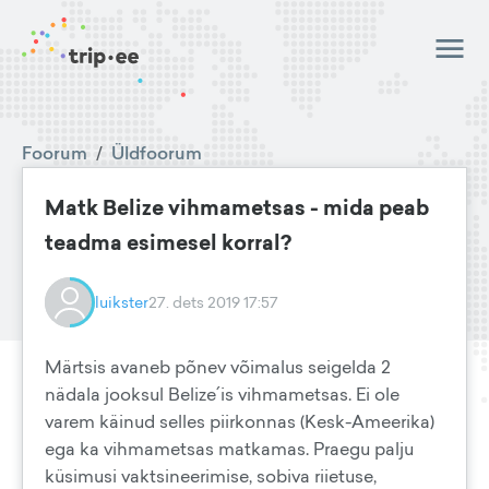
Foorum
/
Üldfoorum
Matk Belize vihmametsas - mida peab
teadma esimesel korral?
luikster
27. dets 2019 17:57
Märtsis avaneb põnev võimalus seigelda 2
nädala jooksul Belize´is vihmametsas. Ei ole
varem käinud selles piirkonnas (Kesk-Ameerika)
ega ka vihmametsas matkamas. Praegu palju
küsimusi vaktsineerimise, sobiva riietuse,