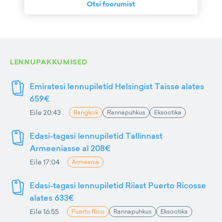
Otsi foorumist
LENNUPAKKUMISED
Emiratesi lennupiletid Helsingist Taisse alates
659€
Eile 20:43
Bangkok
Rannapuhkus
Eksootika
Edasi-tagasi lennupiletid Tallinnast
Armeeniasse al 208€
Eile 17:04
Armeenia
Edasi-tagasi lennupiletid Riiast Puerto Ricosse
alates 633€
Eile 16:55
Puerto Rico
Rannapuhkus
Eksootika