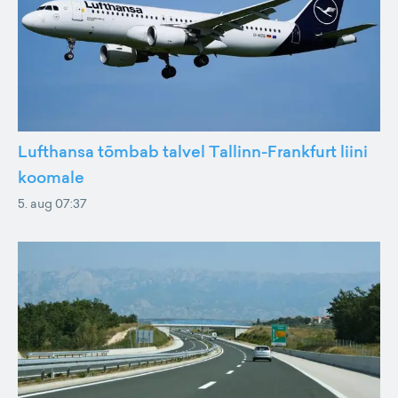
Lufthansa tõmbab talvel Tallinn-Frankfurt liini
koomale
5. aug 07:37