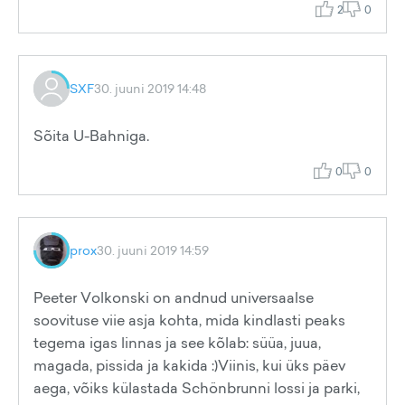
2
0
SXF
30. juuni 2019 14:48
Sõita U-Bahniga.
0
0
prox
30. juuni 2019 14:59
Peeter Volkonski on andnud universaalse
soovituse viie asja kohta, mida kindlasti peaks
tegema igas linnas ja see kõlab: süüa, juua,
magada, pissida ja kakida :)Viinis, kui üks päev
aega, võiks külastada Schönbrunni lossi ja parki,