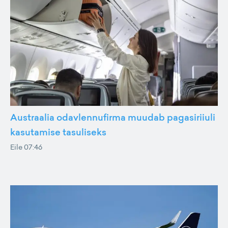
Austraalia odavlennufirma muudab pagasiriiuli
kasutamise tasuliseks
Eile 07:46