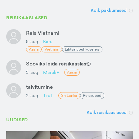
Kõik pakkumised
REISIKAASLASED
Reis Vietnami
5. aug
Karu
Aasia
Vietnam
Lihtsalt puhkusereis
Sooviks leida reisikaaslast))
5. aug
MarekP
Aasia
talvitumine
2. aug
TruT
Sri Lanka
Reisiideed
Kõik reisikaaslased
UUDISED