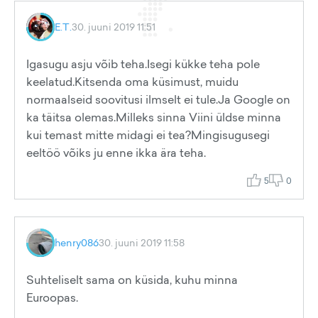
E.T.
30. juuni 2019 11:51
Igasugu asju võib teha.Isegi kükke teha pole
keelatud.Kitsenda oma küsimust, muidu
normaalseid soovitusi ilmselt ei tule.Ja Google on
ka täitsa olemas.Milleks sinna Viini üldse minna
kui temast mitte midagi ei tea?Mingisugusegi
eeltöö võiks ju enne ikka ära teha.
5
0
henry086
30. juuni 2019 11:58
Suhteliselt sama on küsida, kuhu minna
Euroopas.