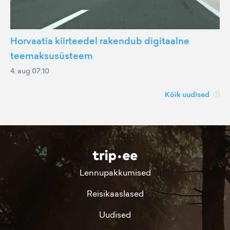
Horvaatia kiirteedel rakendub digitaalne
teemaksusüsteem
4. aug 07:10
Kõik uudised
Lennupakkumised
Reisikaaslased
Uudised