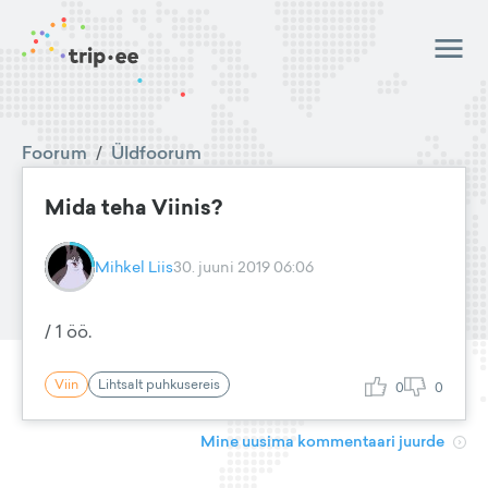
Foorum
/
Üldfoorum
Mida teha Viinis?
Mihkel Liis
30. juuni 2019 06:06
/ 1 öö.
Viin
Lihtsalt puhkusereis
0
0
Mine uusima kommentaari juurde