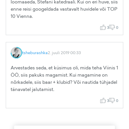
loomaaeda, Stefani katedraali. Kui on eri huve, siis
enne reisi googeldada vastavalt huvidele või TOP
10 Vienna.
3
0
tsheburashka
2. juuli 2019 00:33
Arvestades seda, et küsimus oli, mida teha Viinis 1
ÖÖ, siis pakuks magamist. Kui magamine on
nõrkadele, siis baar + klubid? Või nautida tühjadel
tänavatel jalutamist.
3
0