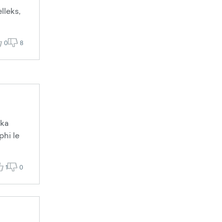
lleks,
0
8
 ka
phi le
1
0