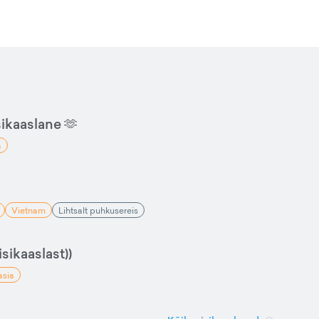
sikaaslane 🫶
a
Vietnam
Lihtsalt puhkusereis
sikaaslast))
asia