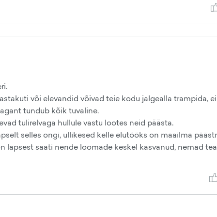
i.
stakuti või elevandid võivad teie kodu jalgealla trampida, ei
tagant tundub kõik tuvaline.
ad tulirelvaga hullule vastu lootes neid päästa.
pselt selles ongi, ullikesed kelle elutööks on maailma pääst
 on lapsest saati nende loomade keskel kasvanud, nemad te