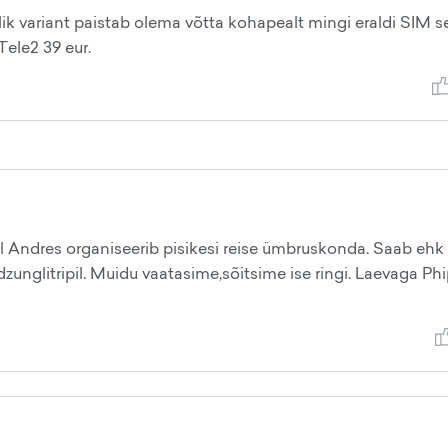
ik variant paistab olema võtta kohapealt mingi eraldi SIM se
Tele2 39 eur.
 Andres organiseerib pisikesi reise ümbruskonda. Saab ehk
unglitripil. Muidu vaatasime,sõitsime ise ringi. Laevaga Phi