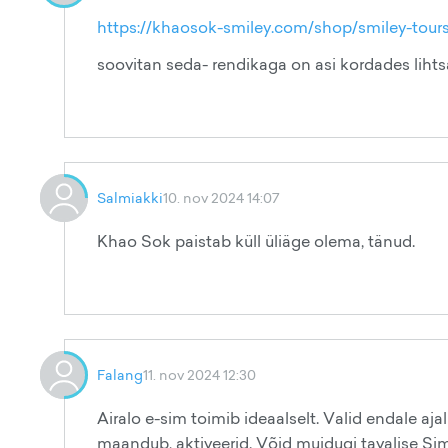
https://khaosok-smiley.com/shop/smiley-tours
soovitan seda- rendikaga on asi kordades lihts
Salmiakki
10. nov 2024 14:07
Khao Sok paistab küll üliäge olema, tänud.
Falang
11. nov 2024 12:30
Airalo e-sim toimib ideaalselt. Valid endale ajal
maandub, aktiveerid. Võid muidugi tavalise Sim