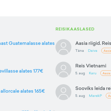
REISIKAASLASED
nnast Guatemalasse alates
Aasia riigid. Rei
Täna
Daiva
Aasi
Reis Vietnami
evillasse alates 177€
5. aug
Karu
Aasia
Sooviks leida rei
allorcale alates 165€
5. aug
MarekP
A