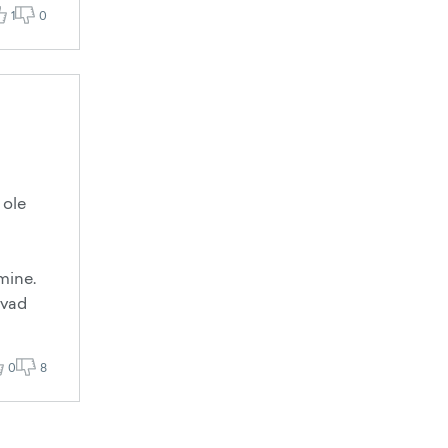
1
0
 ole
mine.
avad
0
8