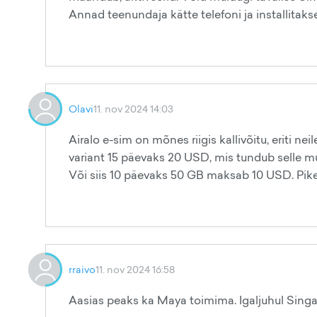
Annad teenundaja kätte telefoni ja installitakse
Olavi
11. nov 2024 14:03
Airalo e-sim on mõnes riigis kallivõitu, eriti n
variant 15 päevaks 20 USD, mis tundub selle mu
Või siis 10 päevaks 50 GB maksab 10 USD. Pik
rraivo
11. nov 2024 16:58
Aasias peaks ka Maya toimima. Igaljuhul Singapur