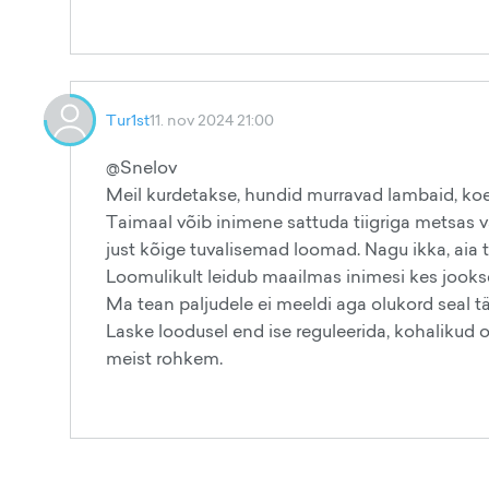
Tur1st
11. nov 2024 21:00
@Snelov
Meil kurdetakse, hundid murravad lambaid, koer
Taimaal võib inimene sattuda tiigriga metsas va
just kõige tuvalisemad loomad. Nagu ikka, aia 
Loomulikult leidub maailmas inimesi kes jooksev
Ma tean paljudele ei meeldi aga olukord seal tä
Laske loodusel end ise reguleerida, kohalikud
meist rohkem.