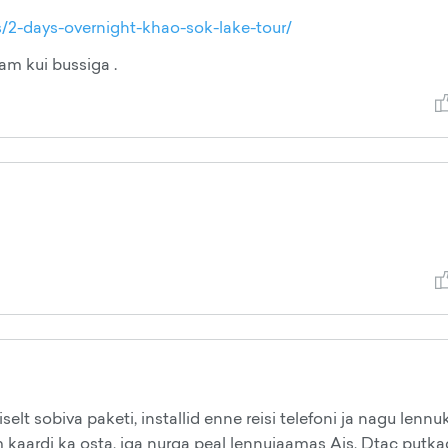
/2-days-overnight-khao-sok-lake-tour/
am kui bussiga .
iselt sobiva paketi, installid enne reisi telefoni ja nagu lennu
 kaardi ka osta, iga nurga peal lennujaamas Ais, Dtac putka