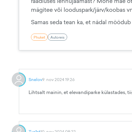
raadiuses lennujaamast? Mõne mäe otsa
mägitee või looduspark/järv/koobas vm
Samas seda tean ka, et nädal möödub üli
Phuket
Autoreis
Snelov
9. nov 2024 19:26
Lihtsalt mainin, et elevandiparke külastades, t
Tur1st
10. nov 2024 08:22