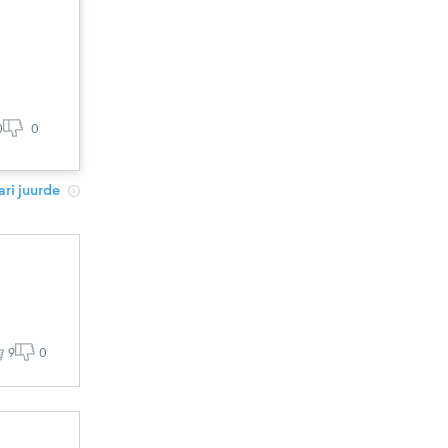
0
0
ri juurde
9
0