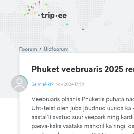
Foorum
/
Üldfoorum
Phuket veebruaris 2025 r
Salmiakki
9. nov 2024 17:58
Veebruaris plaanis Phuketis puhata näd
Üht-teist olen juba jõudnud uurida ka - 
aastal?) avatud suur veepark ning kardi
päeva-kaks vaataks mandril ka ringi,