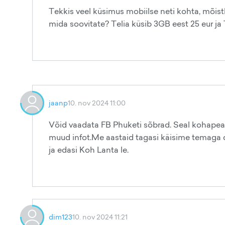
Tekkis veel küsimus mobiilse neti kohta, mõistl
mida soovitate? Telia küsib 3GB eest 25 eur ja 
jaanp
10. nov 2024 11:00
Võid vaadata FB Phuketi sõbrad. Seal kohapeal
muud infot.Me aastaid tagasi käisime temaga dz
ja edasi Koh Lanta le.
dim123
10. nov 2024 11:21