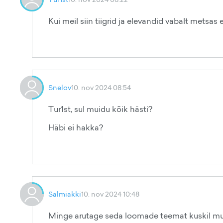
Kui meil siin tiigrid ja elevandid vabalt metsas e
Snelov
10. nov 2024 08:54
Tur1st, sul muidu kõik hästi?
Häbi ei hakka?
Salmiakki
10. nov 2024 10:48
Minge arutage seda loomade teemat kuskil muja