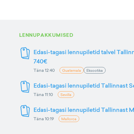
LENNUPAKKUMISED
Edasi-tagasi lennupiletid talvel Talli
740€
Täna 12:40
Guatemala
Eksootika
Edasi-tagasi lennupiletid Tallinnast S
Täna 11:10
Sevilla
Edasi-tagasi lennupiletid Tallinnast M
Täna 10:19
Mallorca