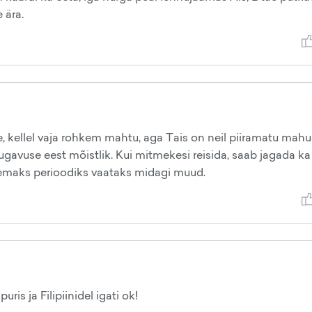
 ära.
eile, kellel vaja rohkem mahtu, aga Tais on neil piiramatu mah
gavuse eest mõistlik. Kui mitmekesi reisida, saab jagada ka 
emaks perioodiks vaataks midagi muud.
is ja Filipiinidel igati ok!