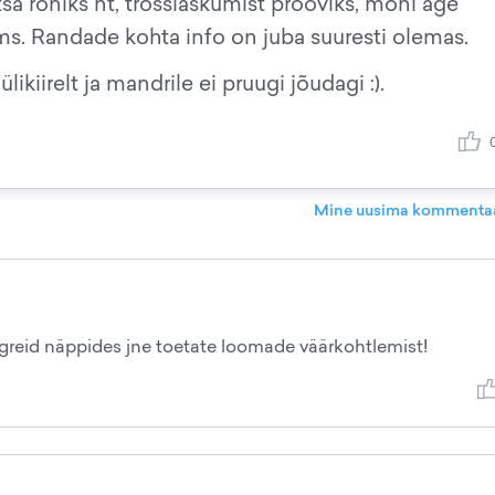
 roniks nt, trosslaskumist prooviks, mõni äge
s. Randade kohta info on juba suuresti olemas.
kiirelt ja mandrile ei pruugi jõudagi :).
Mine uusima kommentaa
iigreid näppides jne toetate loomade väärkohtlemist!