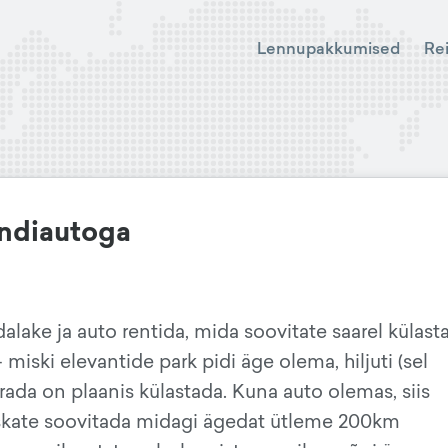
Lennupakkumised
Re
endiautoga
alake ja auto rentida, mida soovitate saarel külast
miski elevantide park pidi äge olema, hiljuti (sel
rada on plaanis külastada. Kuna auto olemas, siis
 oskate soovitada midagi ägedat ütleme 200km