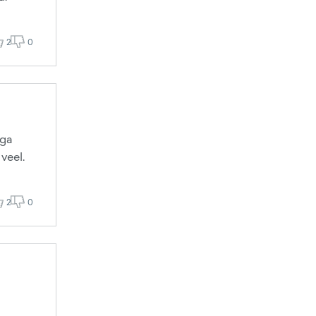
2
0
uga
veel.
2
0