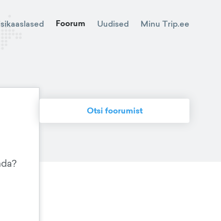
Foorum
Minu Trip.ee
isikaaslased
Uudised
Otsi foorumist
ada?