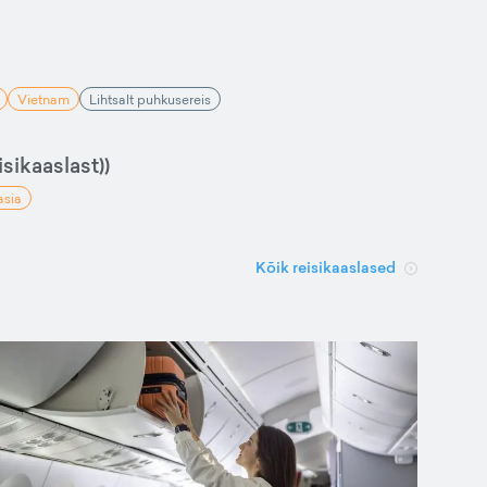
Vietnam
Lihtsalt puhkusereis
sikaaslast))
asia
Kõik reisikaaslased