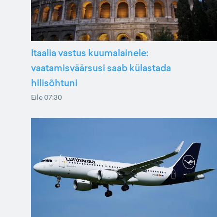
Itaalia vastus kuumalainele:
vaatamisväärsusi saab külastada
hilisõhtuni
Eile 07:30