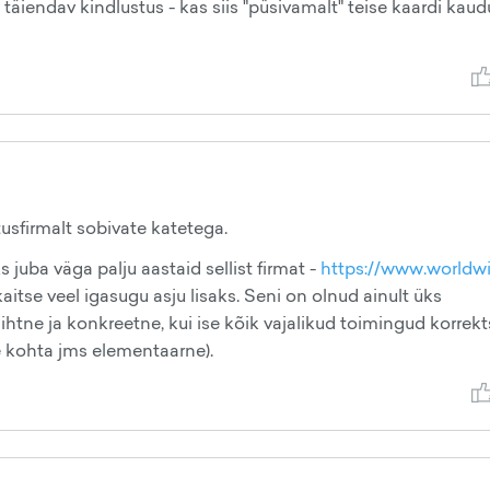
täiendav kindlustus - kas siis "püsivamalt" teise kaardi kaudu
tusfirmalt sobivate katetega.
juba väga palju aastaid sellist firmat -
https://www.worldw
aitse veel igasugu asju lisaks. Seni on olnud ainult üks
ihtne ja konkreetne, kui ise kõik vajalikud toimingud korrekt
de kohta jms elementaarne).