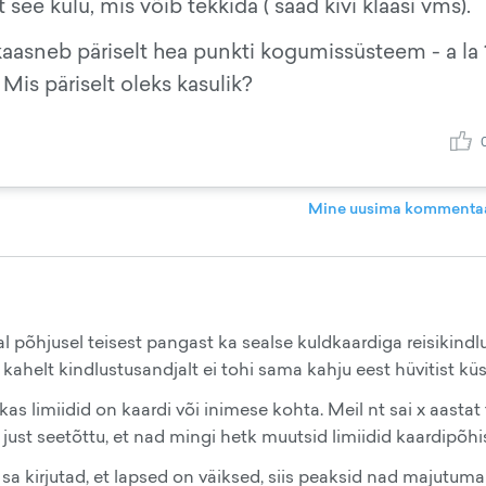
see kulu, mis võib tekkida ( saad kivi klaasi vms).
aasneb päriselt hea punkti kogumissüsteem - a la
is päriselt oleks kasulik?
Mine uusima kommentaa
al põhjusel teisest pangast ka sealse kuldkaardiga reisikindl
t kahelt kindlustusandjalt ei tohi sama kahju eest hüvitist küs
as limiidid on kaardi või inimese kohta. Meil nt sai x aastat
 just seetõttu, et nad mingi hetk muutsid limiidid kaardipõhi
sa kirjutad, et lapsed on väiksed, siis peaksid nad majutuma