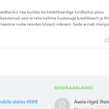
 Swedbankis hea kombo ka krediitkaardiga kindlustus pluss
kasutanud, sest ei taha kallima kuutasuga krediitkaarti ja lih
se maailma nurka reisides kõvasti odavam. Seda annab mängi
REISIKAASLASED
rabile alates 658€
Aasia riigid. Rei
Eile
Daiva