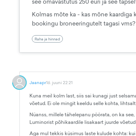
see omavastutus 250 euri ja see täpselt 
Kolmas mõte ka - kas mõne kaardiga k
bookingu broneeringutelt tagasi vms? M
Raha ja hinnad
Jaanapr
16. juuni 22:21
Kuna meil kolm last, siis sai kunagi just selsam
võetud. Ei ole mingit keeldu selle kohta, lihtsal
Nüanss, millele tähelepanu pöörata, on ka see, k
Luminorist põhikaardile lisakaart juurde võetud
Aga mul tekkis küsimus laste kulude kohta: kui 