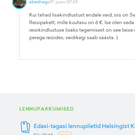
abednego
17. juuni 07:33
Kui tahad lisakindlustust endale vaid, siis on
Reisipakett, mille kuutasu on 6 €. Ise olen seda 
reisikindlustuse lisaks tegemisest on see tei
perega reisides, veidikegi saab säästa. :)
LENNUPAKKUMISED
Edasi-tagasi lennupiletid Helsingist K
Eile 20:44