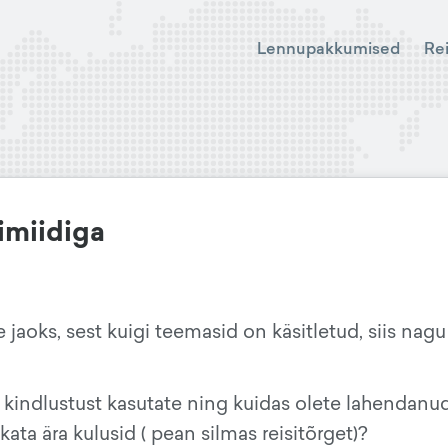
Lennupakkumised
Re
imiidiga
 jaoks, sest kuigi teemasid on käsitletud, siis nagu
at kindlustust kasutate ning kuidas olete lahendanu
 kata ära kulusid ( pean silmas reisitõrget)?