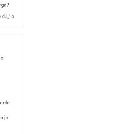
ega?
0
0
e,
atele
e ja