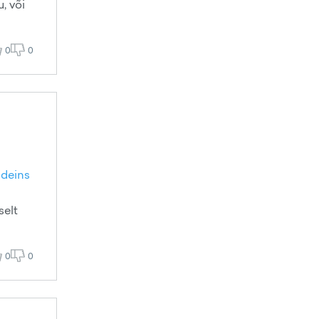
, või
0
0
ideins
selt
0
0