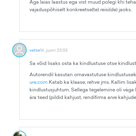
Aga laias laastus ega vist muud polegi khi teha 
vajaduspõhiselt konkreetse(te) reisi(de) jaoks.
vatse
16. juuni 23:02
Sa võid lisaks osta ka kindlustuse otse kindlus
Autorendil kasutan omavastutuse kindlustuseks 
ure.com
Katab ka klaase, rehve jms. Kallim lisak
kindlustusjuhtum. Sellega tegelemine oli väga l
ära teed (pildid kahjust, rendifirma arve kahju