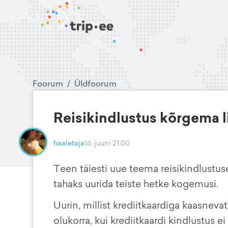
Foorum
/
Üldfoorum
Reisikindlustus kõrgema l
haaletaja
16. juuni 21:00
Teen täiesti uue teema reisikindlustuse
tahaks uurida teiste hetke kogemusi.
Uurin, millist krediitkaardiga kaasnev
olukorra, kui krediitkaardi kindlustus ei