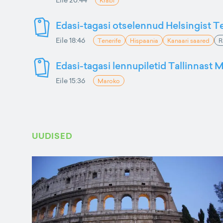
Krabi
Edasi-tagasi otselennud Helsingist Te
Eile 18:46
Tenerife
Hispaania
Kanaari saared
R
Edasi-tagasi lennupiletid Tallinnast M
Eile 15:36
Maroko
UUDISED