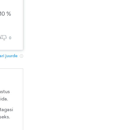
 10 %
0
0
ri juurde
ustus
ida.
 tagasi
seks.