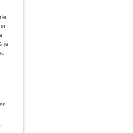
ele
 ei
a
% ja
se
es
on