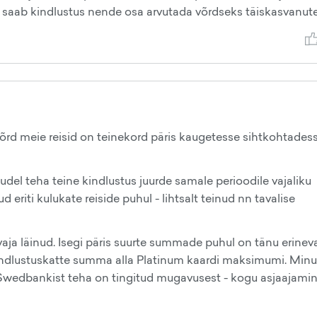
as saab kindlustus nende osa arvutada võrdseks täiskasvanut
õrd meie reisid on teinekord päris kaugetesse sihtkohtadess
htudel teha teine kindlustus juurde samale perioodile vajaliku
eriti kulukate reiside puhul - lihtsalt teinud nn tavalise
 vaja läinud. Isegi päris suurte summade puhul on tänu erinev
kindlustuskatte summa alla Platinum kaardi maksimumi. Minu
i Swedbankist teha on tingitud mugavusest - kogu asjaajamin