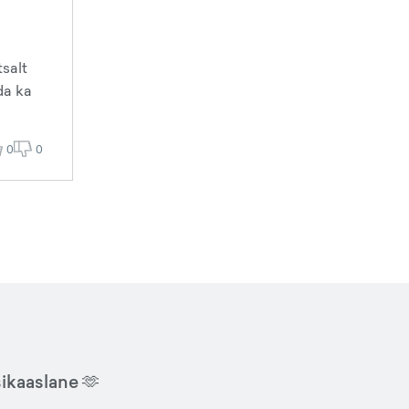
tsalt
da ka
0
0
sikaaslane 🫶