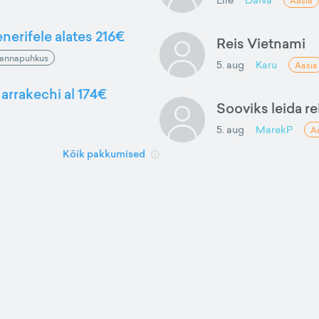
Aasia
nerifele alates 216€
Reis Vietnami
annapuhkus
5. aug
Karu
Aasia
arrakechi al 174€
Sooviks leida rei
5. aug
MarekP
A
Kõik pakkumised