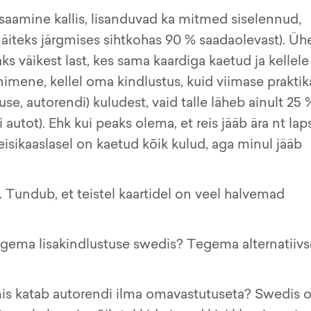
e saamine kallis, lisanduvad ka mitmed siselennud,
äiteks järgmises sihtkohas 90 % saadaolevast). Üh
ks väikest last, kes sama kaardiga kaetud ja kellele
 inimene, kellel oma kindlustus, kuid viimase praktik
use, autorendi) kuludest, vaid talle läheb ainult 25 
i autot). Ehk kui peaks olema, et reis jääb ära nt lap
reisikaaslasel on kaetud kõik kulud, aga minul jääb
 Tundub, et teistel kaartidel on veel halvemad
gema lisakindlustuse swedis? Tegema alternatiivs
 mis katab autorendi ilma omavastutuseta? Swedis 