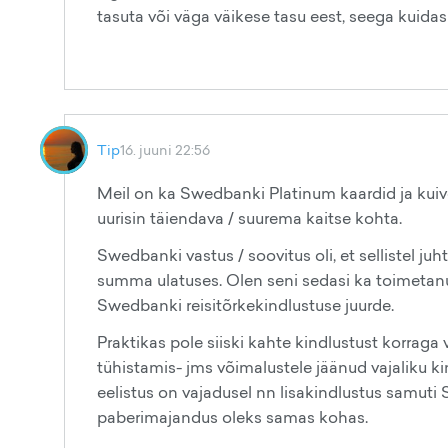
tasuta või väga väikese tasu eest, seega kuid
Tip
16. juuni 22:56
Meil on ka Swedbanki Platinum kaardid ja kuiv
uurisin täiendava / suurema kaitse kohta.
Swedbanki vastus / soovitus oli, et sellistel ju
summa ulatuses. Olen seni sedasi ka toimetanud 
Swedbanki reisitõrkekindlustuse juurde.
Praktikas pole siiski kahte kindlustust korraga
tühistamis- jms võimalustele jäänud vajaliku 
eelistus on vajadusel nn lisakindlustus samut
paberimajandus oleks samas kohas.