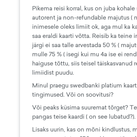
Pikema reisi korral, kus on juba kohal
autorent ja non-refundable majutus ( n
inimesele oleks limiit ok, aga mul ka ka
saa eraldi kaarti võtta. Reisib ka teine
järgi ei saa talle arvestada 50 % ( majut
mulle 75 % ( isegi kui mu 4a ise ei rend
haiguse tõttu, siis teisel täiskasvanud 
limiidist puudu.
Minul praegu swedbanki platium kaart.
tingimused. Või on soovitusi?
Või peaks küsima suuremat tõrget? Te
pangas teise kaardi ( on see lubatud?).
Lisaks uurin, kas on mõni kindlustus,