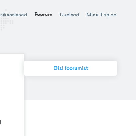
Foorum
Minu Trip.ee
isikaaslased
Uudised
Otsi foorumist
d