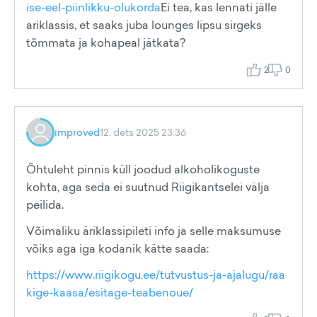
ise-eel-piinlikku-olukorda
Ei tea, kas lennati jälle
ariklassis, et saaks juba lounges lipsu sirgeks
tõmmata ja kohapeal jätkata?
2
0
improved
12. dets 2025 23:36
Õhtuleht pinnis küll joodud alkoholikoguste
kohta, aga seda ei suutnud Riigikantselei välja
peilida.
Võimaliku äriklassipileti info ja selle maksumuse
võiks aga iga kodanik kätte saada:
https://www.riigikogu.ee/tutvustus-ja-ajalugu/raa
kige-kaasa/esitage-teabenoue/