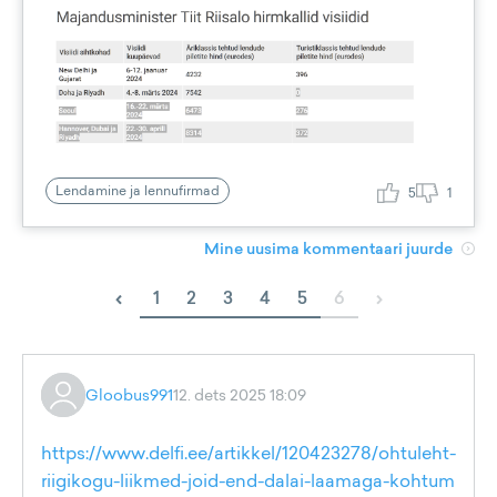
Lendamine ja lennufirmad
5
1
Mine uusima kommentaari juurde
‹
›
1
2
3
4
5
6
Gloobus991
12. dets 2025 18:09
https://www.delfi.ee/artikkel/120423278/ohtuleht-
riigikogu-liikmed-joid-end-dalai-laamaga-kohtum