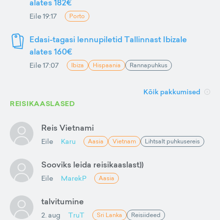
alates 182€
Eile 19:17
Porto
Edasi-tagasi lennupiletid Tallinnast Ibizale
alates 160€
Eile 17:07
Ibiza
Hispaania
Rannapuhkus
Kõik pakkumised
REISIKAASLASED
Reis Vietnami
Eile
Karu
Aasia
Vietnam
Lihtsalt puhkusereis
Sooviks leida reisikaaslast))
Eile
MarekP
Aasia
talvitumine
2. aug
TruT
Sri Lanka
Reisiideed