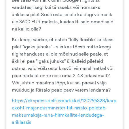
see saab võimalik olla? Google Flightsist
vaadates, isegi kui tänaseks või homseks
äriklassi pilet Söuli osta, ei ole kuidagi võimalik
üle 3600 EUR maksta, kuidas Riisalo omad said
nii kallid olla?
Kui keegi väidab, et osteti "fully flexible" äriklassi
pilet "igaks juhuks" - siis kas tõesti mitte keegi
riigirahanduses ei ole mõelnud selle peale, et
äkki ei pea "igaks juhuks" ülikalleid pileteid
ostma, vaid võib osta kasvõi viimasel hetkel või
paar nädalat enne reisi oma 2-4X odavamalt?
Või juhtub maailma lõpp, kui sel päeval välja
müüdud ja Riisalo peab päev varem lendama?
https://ekspress.delfi.ee/artikkel/120296328/karp
ekoht-majandusminister-tiit-riisalo-poletab-
maksumaksja-raha-hirmkallite-lendudega-
ariklassis