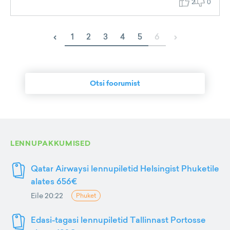
2
0
‹
›
1
2
3
4
5
6
Otsi foorumist
LENNUPAKKUMISED
Qatar Airwaysi lennupiletid Helsingist Phuketile
alates 656€
Eile 20:22
Phuket
Edasi-tagasi lennupiletid Tallinnast Portosse