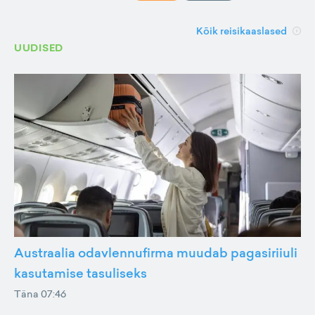
Kõik reisikaaslased
UUDISED
Austraalia odavlennufirma muudab pagasiriiuli
kasutamise tasuliseks
Täna 07:46