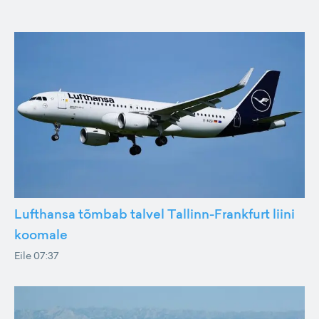
Lufthansa tõmbab talvel Tallinn-Frankfurt liini
koomale
Eile 07:37