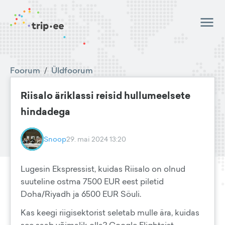
Foorum
/
Üldfoorum
Riisalo äriklassi reisid hullumeelsete
hindadega
Snoop
29. mai 2024 13:20
Lugesin Ekspressist, kuidas Riisalo on olnud
suuteline ostma 7500 EUR eest piletid
Doha/Riyadh ja 6500 EUR Söuli.
Kas keegi riigisektorist seletab mulle ära, kuidas