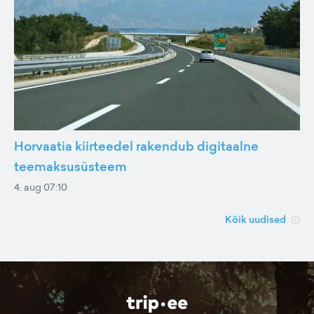
Horvaatia kiirteedel rakendub digitaalne
teemaksusüsteem
4. aug 07:10
Kõik uudised