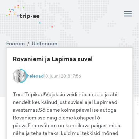
Foorum
/
Üldfoorum
Rovaniemi ja Lapimaa suvel
helenad
18. juuni 2018 17:56
Tere Tripikad!Vajaksin veidi nõuandeid ja abi
nendelt kes käinud just suvisel ajal Lapimaad
avastamas.Sõidame kolmapäeval ise autoga
Rovaniemisse ning oleme kohapeal 6
päeva.Enamvähem on kondikava paigas, mida
näha ja teha tahaks, kuid mul tekkisid mõned