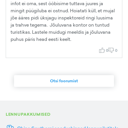
infot ei oma, sest ööbisime tuttava juures ja
mingit püügiluba ei ostnud. Hoiatati küll, et mujal
jõe ääres pidi üksjagu inspektoreid ringi luusima
ja trahve tegema. Jõuluvana kontor on tuntud
turistikas. Lastele muidugi meeldis ja jõuluvana
puhus päris head eesti keelt.
0
0
Otsi foorumist
LENNUPAKKUMISED