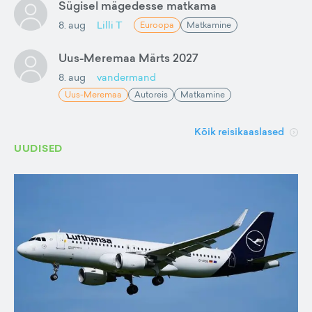
Sügisel mägedesse matkama
8. aug
Lilli T
Euroopa
Matkamine
Uus-Meremaa Märts 2027
8. aug
vandermand
Uus-Meremaa
Autoreis
Matkamine
Kõik reisikaaslased
UUDISED