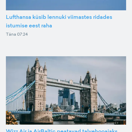
Lufthansa küsib lennuki viimastes ridades
istumise eest raha
Täna 07:24
Wizz Air ja AirBaltic peatavad talvehooajaks