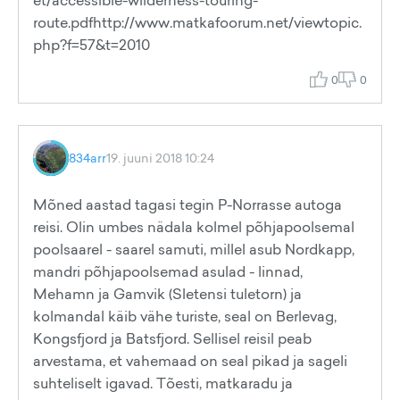
et/accessible-wilderness-touring-
route.pdfhttp://www.matkafoorum.net/viewtopic.
php?f=57&t=2010
0
0
834arr
19. juuni 2018 10:24
Mõned aastad tagasi tegin P-Norrasse autoga
reisi. Olin umbes nädala kolmel põhjapoolsemal
poolsaarel - saarel samuti, millel asub Nordkapp,
mandri põhjapoolsemad asulad - linnad,
Mehamn ja Gamvik (Sletensi tuletorn) ja
kolmandal käib vähe turiste, seal on Berlevag,
Kongsfjord ja Batsfjord. Sellisel reisil peab
arvestama, et vahemaad on seal pikad ja sageli
suhteliselt igavad. Tõesti, matkaradu ja