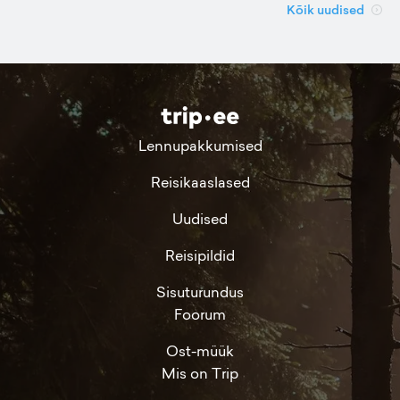
Kõik uudised
Lennupakkumised
Reisikaaslased
Uudised
Reisipildid
Sisuturundus
Foorum
Ost-müük
Mis on Trip