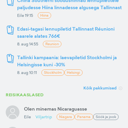
China Southerni soodushinnad lennupiletitele
paljudesse Hiina linnadesse algusega Tallinnast
Eile 19:15
Hiina
Edasi-tagasi lennupiletid Tallinnast Réunioni
saarele alates 766€
8. aug 14:55
Reunion
Tallinki kampaania: laevapiletid Stockholmi ja
Helsingisse kuni -30%
8. aug 10:11
Stockholm
Helsingi
Kõik pakkumised
REISIKAASLASED
Olen minemas Nicaraguasse
Eile
Viljartrip
Niagara
Panama
Söök ja jook