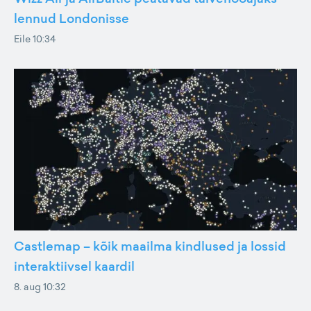
lennud Londonisse
Eile 10:34
Castlemap – kõik maailma kindlused ja lossid
interaktiivsel kaardil
8. aug 10:32