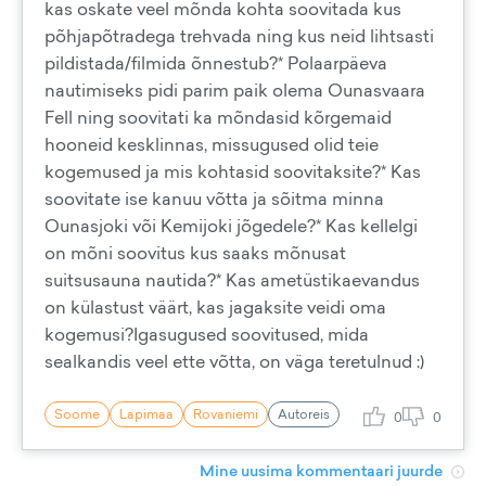
kas oskate veel mõnda kohta soovitada kus
põhjapõtradega trehvada ning kus neid lihtsasti
pildistada/filmida õnnestub?* Polaarpäeva
nautimiseks pidi parim paik olema Ounasvaara
Fell ning soovitati ka mõndasid kõrgemaid
hooneid kesklinnas, missugused olid teie
kogemused ja mis kohtasid soovitaksite?* Kas
soovitate ise kanuu võtta ja sõitma minna
Ounasjoki või Kemijoki jõgedele?* Kas kellelgi
on mõni soovitus kus saaks mõnusat
suitsusauna nautida?* Kas ametüstikaevandus
on külastust väärt, kas jagaksite veidi oma
kogemusi?Igasugused soovitused, mida
sealkandis veel ette võtta, on väga teretulnud :)
Soome
Lapimaa
Rovaniemi
Autoreis
0
0
Mine uusima kommentaari juurde