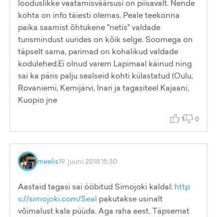
looduslikke vaatamisväärsusi on piisavalt. Nende
kohta on info täiesti olemas. Peale teekonna
paika saamist õhtukene "netis" valdade
turismindust uurides on kõik selge. Soomega on
täpselt sama, parimad on kohalikud valdade
kodulehed.Ei olnud varem Lapimaal käinud ning
sai ka päris palju sealseid kohti külastatud (Oulu,
Rovaniemi, Kemijärvi, Inari ja tagasiteel Kajaani,
Kuopio jne
1
0
meelis
19. juuni 2018 15:30
Aastaid tagasi sai ööbitud Simojoki kaldal:
http
s://simojoki.com/Seal
pakutakse usinalt
võimalust kala püüda. Aga raha eest. Täpsemat