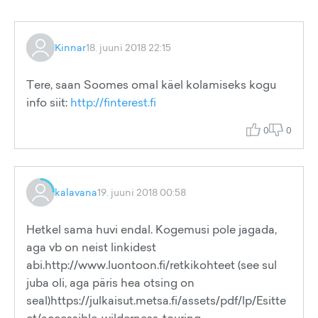
Kinnar
18. juuni 2018 22:15
Tere, saan Soomes omal käel kolamiseks kogu
info siit:
http://finterest.fi
0
0
kalavana
19. juuni 2018 00:58
Hetkel sama huvi endal. Kogemusi pole jagada,
aga vb on neist linkidest
abi.http://www.luontoon.fi/retkikohteet (see sul
juba oli, aga päris hea otsing on
seal)https://julkaisut.metsa.fi/assets/pdf/lp/Esitte