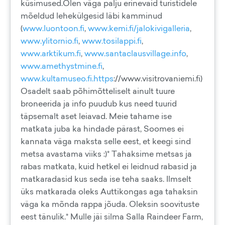
küsimused.Olen väga palju erinevaid turistidele
mõeldud lehekülgesid läbi kamminud
(
www.luontoon.fi
,
www.kemi.fi/jalokivigalleria
,
www.ylitornio.fi
,
www.tosilappi.fi
,
www.arktikum.fi
,
www.santaclausvillage.info
,
www.amethystmine.fi
,
www.kultamuseo.fi.https
://www.visitrovaniemi.fi)
Osadelt saab põhimõtteliselt ainult tuure
broneerida ja info puudub kus need tuurid
täpsemalt aset leiavad. Meie tahame ise
matkata juba ka hindade pärast, Soomes ei
kannata väga maksta selle eest, et keegi sind
metsa avastama viiks :)* Tahaksime metsas ja
rabas matkata, kuid hetkel ei leidnud rabasid ja
matkaradasid kus seda ise teha saaks. Ilmselt
üks matkarada oleks Auttikongas aga tahaksin
väga ka mõnda rappa jõuda. Oleksin soovituste
eest tänulik.* Mulle jäi silma Salla Raindeer Farm,