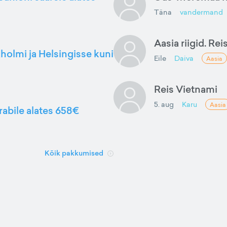
Täna
vandermand
Aasia riigid. Rei
kholmi ja Helsingisse kuni
Eile
Daiva
Aasia
Reis Vietnami
5. aug
Karu
Aasia
rabile alates 658€
Kõik pakkumised