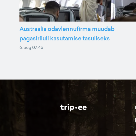
Austraalia odavlennufirma muudab
pagasiriiuli kasutamise tasuliseks
6. aug 07:46