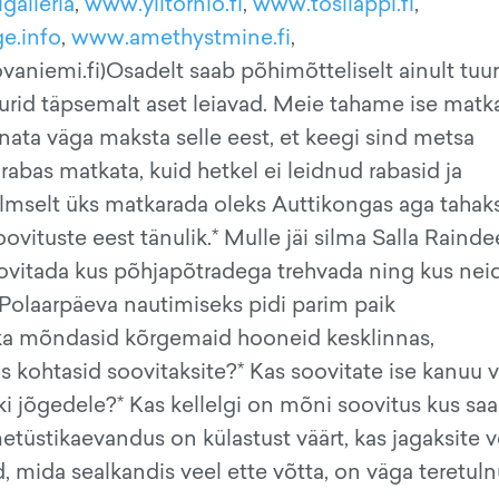
galleria
,
www.ylitornio.fi
,
www.tosilappi.fi
,
e.info
,
www.amethystmine.fi
,
ovaniemi.fi)Osadelt saab põhimõtteliselt ainult tuu
urid täpsemalt aset leiavad. Meie tahame ise matk
nata väga maksta selle eest, et keegi sind metsa
rabas matkata, kuid hetkel ei leidnud rabasid ja
Ilmselt üks matkarada oleks Auttikongas aga tahak
vituste eest tänulik.* Mulle jäi silma Salla Rainde
ovitada kus põhjapõtradega trehvada ning kus nei
* Polaarpäeva nautimiseks pidi parim paik
 ka mõndasid kõrgemaid hooneid kesklinnas,
 kohtasid soovitaksite?* Kas soovitate ise kanuu v
i jõgedele?* Kas kellelgi on mõni soovitus kus saa
tüstikaevandus on külastust väärt, kas jagaksite v
ida sealkandis veel ette võtta, on väga teretulnu