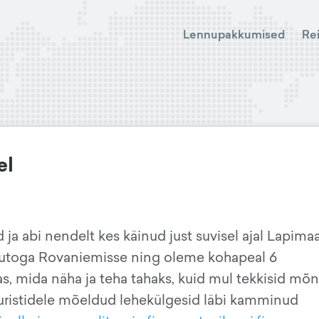
Lennupakkumised
Re
el
 ja abi nendelt kes käinud just suvisel ajal Lapima
utoga Rovaniemisse ning oleme kohapeal 6
 mida näha ja teha tahaks, kuid mul tekkisid mõ
turistidele mõeldud lehekülgesid läbi kamminud