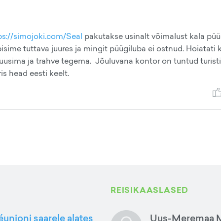
ps://simojoki.com/Seal
pakutakse usinalt võimalust kala püü
ime tuttava juures ja mingit püügiluba ei ostnud. Hoiatati kü
 luusima ja trahve tegema. Jõuluvana kontor on tuntud turisti
s head eesti keelt.
REISIKAASLASED
éunioni saarele alates
Uus-Meremaa M