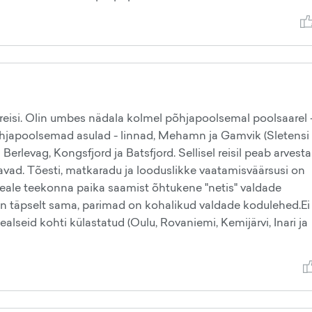
eisi. Olin umbes nädala kolmel põhjapoolsemal poolsaarel 
õhjapoolsemad asulad - linnad, Mehamn ja Gamvik (Sletensi
 Berlevag, Kongsfjord ja Batsfjord. Sellisel reisil peab arvest
gavad. Tõesti, matkaradu ja looduslikke vaatamisväärsusi on
 Peale teekonna paika saamist õhtukene "netis" valdade
on täpselt sama, parimad on kohalikud valdade kodulehed.Ei
alseid kohti külastatud (Oulu, Rovaniemi, Kemijärvi, Inari ja