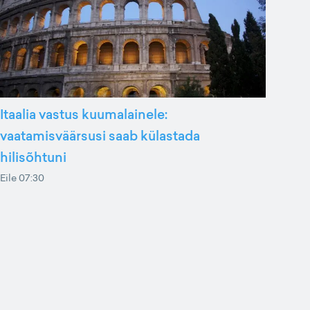
Itaalia vastus kuumalainele:
vaatamisväärsusi saab külastada
hilisõhtuni
Eile 07:30