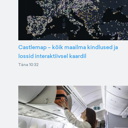
Castlemap – kõik maailma kindlused ja
lossid interaktiivsel kaardil
Täna 10:32