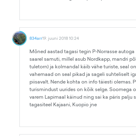
834arr
19. juuni 2018 10:24
Mõned aastad tagasi tegin P-Norrasse autoga r
saarel samuti, millel asub Nordkapp, mandri p
tuletorn) ja kolmandal käib vähe turiste, seal on
vahemaad on seal pikad ja sageli suhteliselt i
piisavalt. Nende kohta on info täiesti olemas.
turismindust uurides on kõik selge. Soomega 
varem Lapimaal käinud ning sai ka päris palju se
tagasiteel Kajaani, Kuopio jne