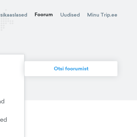
Foorum
Minu Trip.ee
isikaaslased
Uudised
Otsi foorumist
ad
ned