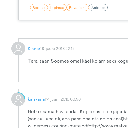
Soome
Lapimaa
Rovaniemi
Autoreis
Kinnar
18. juuni 2018 22:15
Tere, saan Soomes omal käel kolamiseks kogu i
kalavana
19. juuni 2018 00:58
Hetkel sama huvi endal. Kogemusi pole jagada, 
(see sul juba oli, aga päris hea otsing on seal)h
wilderness-touring-route.pdfhttp://www.matk