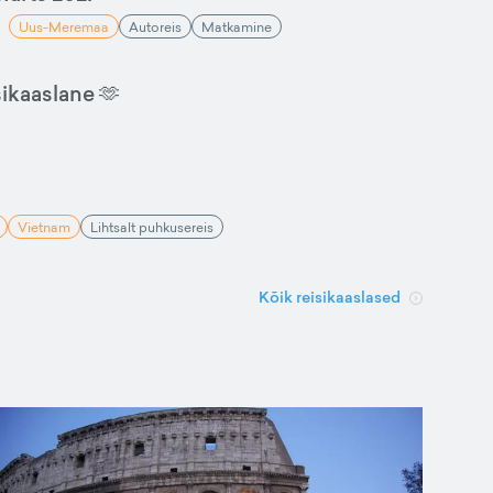
Uus-Meremaa
Autoreis
Matkamine
sikaaslane 🫶
Vietnam
Lihtsalt puhkusereis
Kõik reisikaaslased