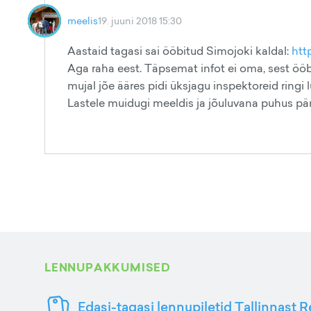
meelis
19. juuni 2018 15:30
Aastaid tagasi sai ööbitud Simojoki kaldal:
htt
Aga raha eest. Täpsemat infot ei oma, sest ööbis
mujal jõe ääres pidi üksjagu inspektoreid ringi
Lastele muidugi meeldis ja jõuluvana puhus päri
LENNUPAKKUMISED
Edasi-tagasi lennupiletid Tallinnast R