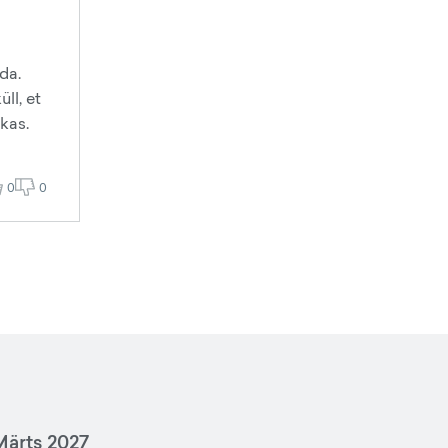
da.
ll, et
kas.
0
0
ärts 2027