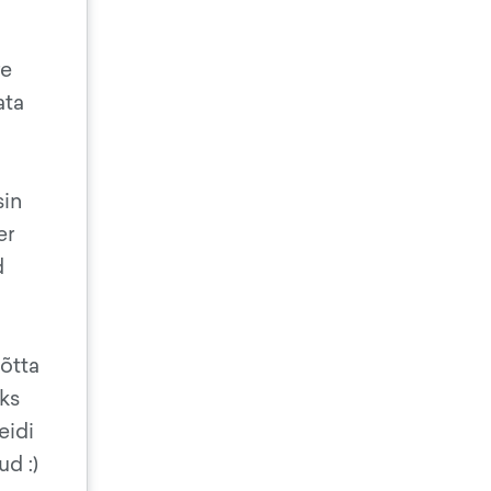
re
ata
sin
er
d
õtta
ks
eidi
d :)