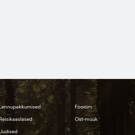
Lennupakkumised
Foorum
Reisikaaslased
Ost-müük
Uudised