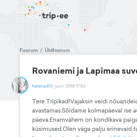
Foorum
/
Üldfoorum
Rovaniemi ja Lapimaa suv
helenad
18. juuni 2018 17:56
Tere Tripikad!Vajaksin veidi nõuandeid
avastamas.Sõidame kolmapäeval ise a
päeva.Enamvähem on kondikava paigas,
küsimused.Olen väga palju erinevaid 