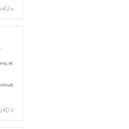
0
0
-
ama, et
 olnud
1
0