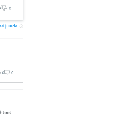
0
0
ri juurde
0
0
ohteet