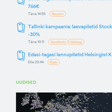
766€
Täna 14:55
Reunion
Tallinki kampaania: laevapiletid Stoc
-30%
Täna 10:11
Stockholm
Helsingi
Edasi-tagasi lennupiletid Helsingist K
Eile 20:44
Krabi
UUDISED