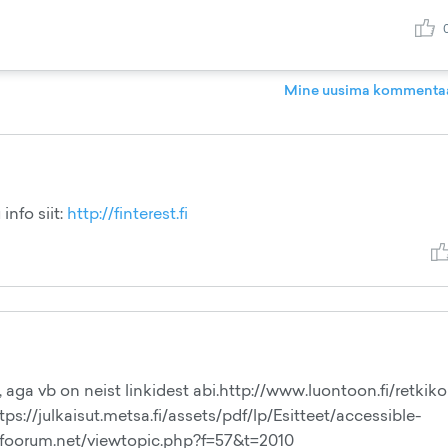
Mine uusima kommentaa
nfo siit:
http://finterest.fi
aga vb on neist linkidest abi.http://www.luontoon.fi/retkik
ttps://julkaisut.metsa.fi/assets/pdf/lp/Esitteet/accessible-
afoorum.net/viewtopic.php?f=57&t=2010