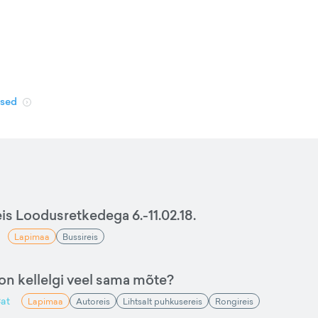
used
is Loodusretkedega 6.-11.02.18.
Lapimaa
Bussireis
 on kellelgi veel sama mõte?
at
Lapimaa
Autoreis
Lihtsalt puhkusereis
Rongireis