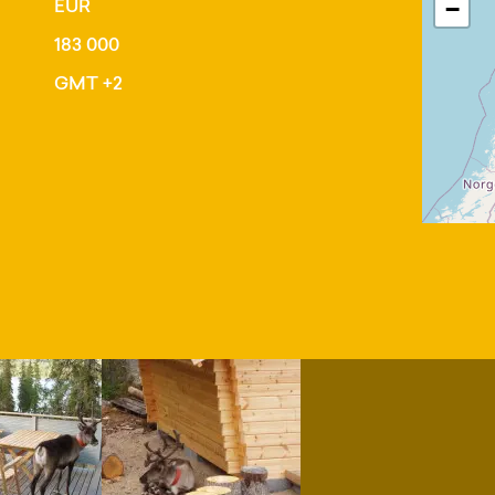
EUR
−
183 000
GMT +2