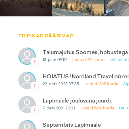
TRIPIKAD RÄÄGIVAD
Talumajutus Soomes, hobustega
13. jaan 09:57
Loetud
494
korda
VäikeLott
5
HOIATUS !Nordland Travel oü rei
22. dets 2023 07:35
Loetud
1848
korda
Alp
2
Lapimaale jõuluvana juurde
7. dets 2021 20:21
Loetud
5661
korda
Helis
7
Septembris Lapimaale