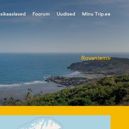
Minu Trip.ee
isikaaslased
Foorum
Uudised
Rovaniemi
›