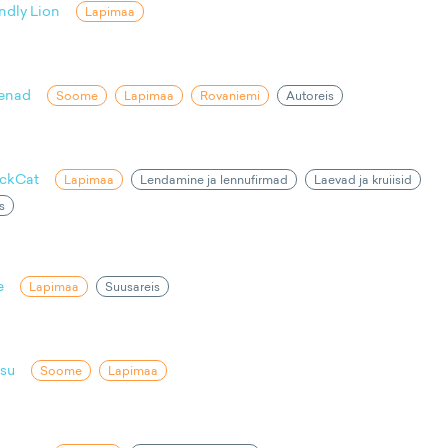
ndly Lion
Lapimaa
lenad
Soome
Lapimaa
Rovaniemi
Autoreis
ackCat
Lapimaa
Lendamine ja lennufirmad
Laevad ja kruiisid
s
e
Lapimaa
Suusareis
ksu
Soome
Lapimaa