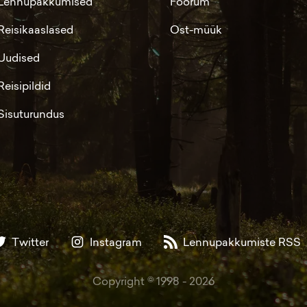
Lennupakkumised
Foorum
Reisikaaslased
Ost-müük
Uudised
Reisipildid
Sisuturundus
Twitter
Instagram
Lennupakkumiste RSS
Copyright © 1998 -
2026