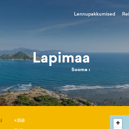
Lennupakkumised
Re
Lapimaa
Soome
›
d
+358
+