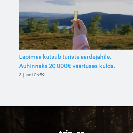
Lapimaa kutsub turiste aardejahile.
Auhinnaks 20 000€ väärtuses kulda.
3. juuni 06:59