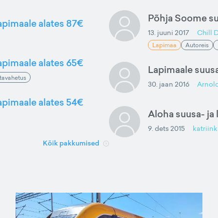
Põhja Soome suv
Lapimaale alates 87€
13. juuni 2017
Chill 
Lapimaa
Autoreis
Lapimaale alates 65€
Lapimaale suus
tavahetus
30. jaan 2016
Arnol
Lapimaale alates 54€
Aloha suusa- ja 
9. dets 2015
katriink
Kõik pakkumised