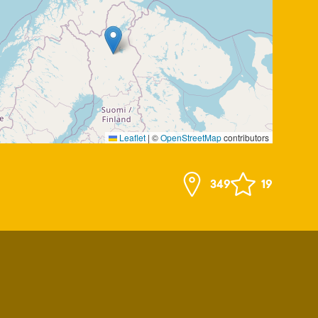
Leaflet
|
©
OpenStreetMap
contributors
349
19