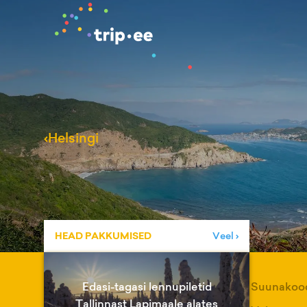
‹
Helsingi
HEAD PAKKUMISED
Veel ›
Edasi-tagasi lennupiletid
Suunakoo
Tallinnast Lapimaale alates