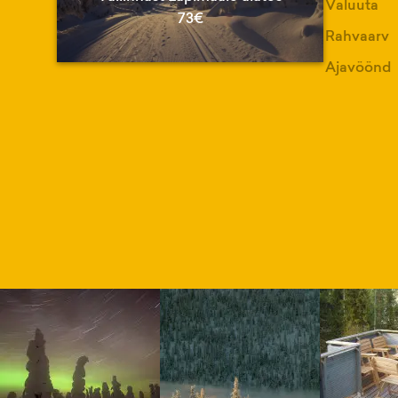
Valuuta
73€
Rahvaarv
Ajavöönd