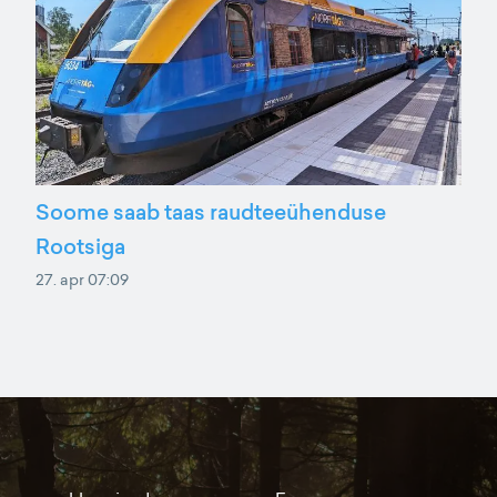
Soome saab taas raudteeühenduse
Rootsiga
27. apr 07:09