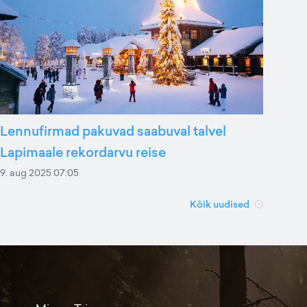
Lennufirmad pakuvad saabuval talvel
Lapimaale rekordarvu reise
9. aug 2025 07:05
Kõik uudised