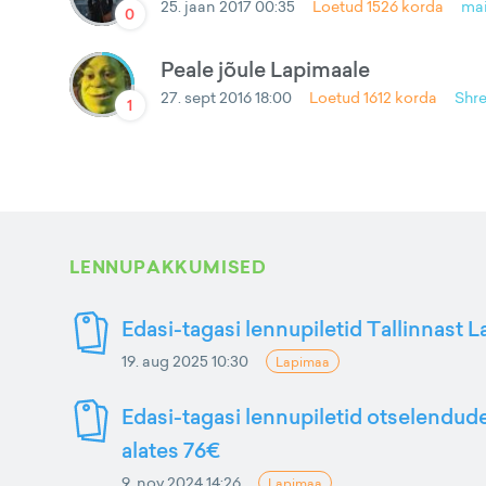
25. jaan 2017 00:35
Loetud
1526
korda
mai
0
Peale jõule Lapimaale
27. sept 2016 18:00
Loetud
1612
korda
Shr
1
LENNUPAKKUMISED
Edasi-tagasi lennupiletid Tallinnast 
19. aug 2025 10:30
Lapimaa
Edasi-tagasi lennupiletid otselendud
alates 76€
9. nov 2024 14:26
Lapimaa