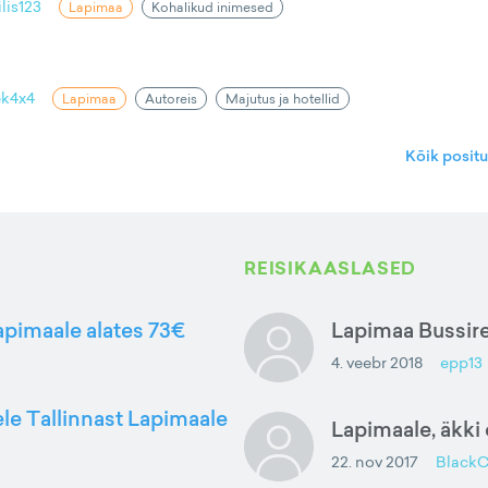
lis123
Lapimaa
Kohalikud inimesed
ek4x4
Lapimaa
Autoreis
Majutus ja hotellid
Kõik posit
REISIKAASLASED
Lapimaale alates 73€
Lapimaa Bussire
4. veebr 2018
epp13
ele Tallinnast Lapimaale
Lapimaale, äkki
22. nov 2017
BlackC