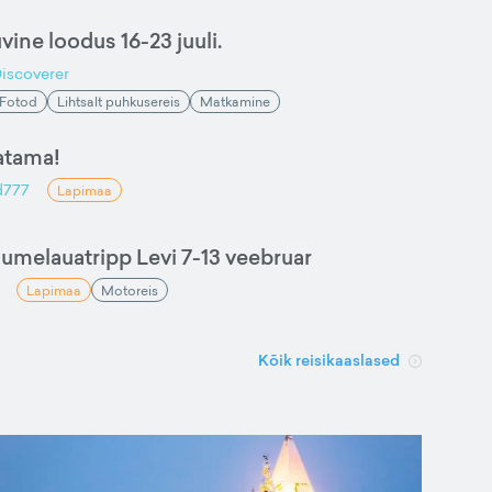
ine loodus 16-23 juuli.
Discoverer
Fotod
Lihtsalt puhkusereis
Matkamine
atama!
d777
Lapimaa
lumelauatripp Levi 7-13 veebruar
Lapimaa
Motoreis
Kõik reisikaaslased