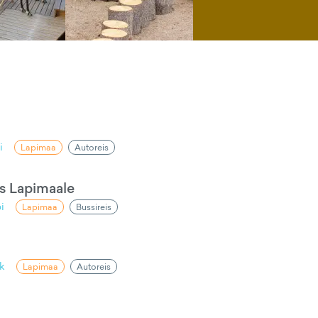
i
Lapimaa
Autoreis
s Lapimaale
i
Lapimaa
Bussireis
k
Lapimaa
Autoreis