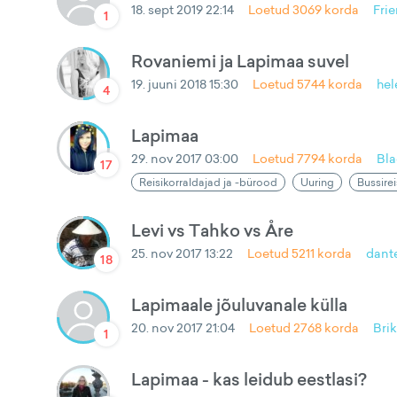
18. sept 2019 22:14
Loetud
3069
korda
Frie
1
Rovaniemi ja Lapimaa suvel
19. juuni 2018 15:30
Loetud
5744
korda
he
4
Lapimaa
29. nov 2017 03:00
Loetud
7794
korda
Bl
17
Reisikorraldajad ja -bürood
Uuring
Bussirei
Levi vs Tahko vs Åre
25. nov 2017 13:22
Loetud
5211
korda
dant
18
Lapimaale jõuluvanale külla
20. nov 2017 21:04
Loetud
2768
korda
Bri
1
Lapimaa - kas leidub eestlasi?