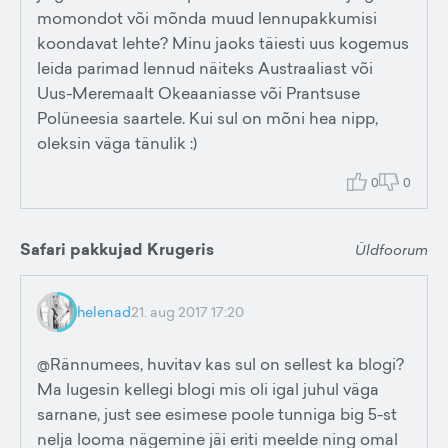
momondot või mõnda muud lennupakkumisi
koondavat lehte? Minu jaoks täiesti uus kogemus
leida parimad lennud näiteks Austraaliast või
Uus-Meremaalt Okeaaniasse või Prantsuse
Polüneesia saartele. Kui sul on mõni hea nipp,
oleksin väga tänulik :)
0
0
Safari pakkujad Krugeris
Üldfoorum
helenad
21. aug 2017 17:20
@Rännumees, huvitav kas sul on sellest ka blogi?
Ma lugesin kellegi blogi mis oli igal juhul väga
sarnane, just see esimese poole tunniga big 5-st
nelja looma nägemine jäi eriti meelde ning omal