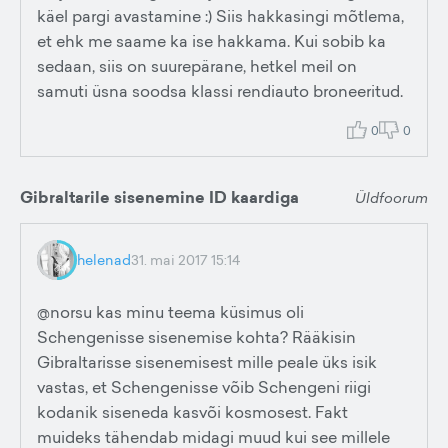
käel pargi avastamine :) Siis hakkasingi mõtlema,
et ehk me saame ka ise hakkama. Kui sobib ka
sedaan, siis on suurepärane, hetkel meil on
samuti üsna soodsa klassi rendiauto broneeritud.
0
0
Gibraltarile sisenemine ID kaardiga
Üldfoorum
helenad
31. mai 2017 15:14
@norsu kas minu teema küsimus oli
Schengenisse sisenemise kohta? Rääkisin
Gibraltarisse sisenemisest mille peale üks isik
vastas, et Schengenisse võib Schengeni riigi
kodanik siseneda kasvõi kosmosest. Fakt
muideks tähendab midagi muud kui see millele