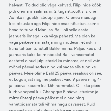
halvasti. Toidud olid väga kehvad. Filipiinide köök
pidi olema maailmas nr. 2, tagantpoolt siis, ühe
Aafrika riigi, äkki Etioopia järel. Oleneb muidugi
kes otsustab aga Filipiinide osas nõustun, saime
head toitu vaid Manilas. Balil oli selle aasta
jaanuaris ilmaga ikka väga pahasti. Ma olen ka
väga päikese armastaja ning mõtlesin, et riskin
kuna tahtsin tohutult Balile minna. Paljud kes olid
jaanuaris kaks-kolm nädalat Balil varasematel
aastatel olnud julgustasid ka minema, et neil vaid
mõnel päeval sadas ning kui sadas siis tunnike
päevas. Meie olime Balil 25 päeva, reaalsus oli see,
et kogu ajast nägime päikest vaid 9 päeva ning 4-
jal päeval kauem kui 1.5h hommikul. Oli ikka päris
kurb vahepeal kui Changgus 5 päeva istusime ja
mitte ühtegi päeva päikest ei olnud ning
vahetpidamata tuli vihma nagu oavarrest. Kuid
see aasta paistab olevat üldse väga sajune