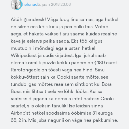
helenad
6. jaan 2018 23:03
Aitäh @andresk! Väga loogiline samas, aga hetkel
on silme ees kõik kirju ja pea pulki täis. Võtab
aega, et hakata vaikselt aru saama kuidas reaalne
kava ja eelarve paika saada. Eks töö käigus
muutub nii mõndagi aga alustan hetkel
Wikipediast ja uudiskirjadest. Igal juhul saab
olema korralik puzzle kokku panemine :) 180 eurot
Rarotongaole on tõesti väga hea hind! Sinu
kokkuvõttest sain ka Cooki saarte mõtte, see
tundub igas mõttes reaalsem sihtkoht kui Bora
Bora, mis lihtsalt eelarve lõhki lööks. Kui sa
raatsiksid jagada ka öömaja infot näiteks Cooki
saartel, siis oleksin tänulik! Ise leidsin sinna
Airbnb'st hetkel soodsaima ööbimise 31 euroga
öö, 2 in. Mis juba nagunii on väga hea pakkumine.