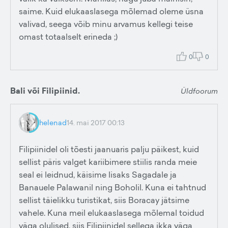
saime. Kuid elukaaslasega mõlemad oleme üsna
valivad, seega võib minu arvamus kellegi teise
omast totaalselt erineda ;)
0
0
Bali või Filipiinid.
Üldfoorum
helenad
14. mai 2017 00:13
Filipiinidel oli tõesti jaanuaris palju päikest, kuid
sellist päris valget kariibimere stiilis randa meie
seal ei leidnud, käisime lisaks Sagadale ja
Banauele Palawanil ning Boholil. Kuna ei tahtnud
sellist täielikku turistikat, siis Boracay jätsime
vahele. Kuna meil elukaaslasega mõlemal toidud
väga olulised, siis Filipiinidel sellega ikka väga