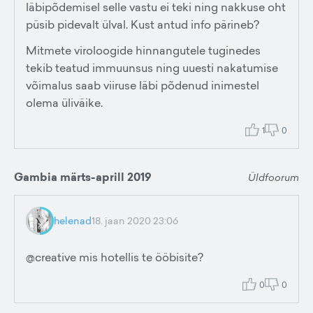
läbipõdemisel selle vastu ei teki ning nakkuse oht
püsib pidevalt ülval. Kust antud info pärineb?
Mitmete viroloogide hinnangutele tuginedes
tekib teatud immuunsus ning uuesti nakatumise
võimalus saab viiruse läbi põdenud inimestel
olema üliväike.
1
0
Gambia märts-aprill 2019
Üldfoorum
helenad
18. jaan 2020 23:06
@creative mis hotellis te ööbisite?
0
0