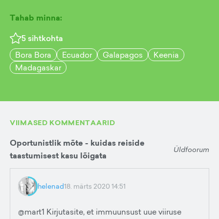
Tahab minna:
5
sihtkohta
Bora Bora
Ecuador
Galapagos
Keenia
Madagaskar
VIIMASED KOMMENTAARID
Oportunistlik mõte - kuidas reiside
Üldfoorum
taastumisest kasu lõigata
helenad
18. märts 2020 14:51
@mart1 Kirjutasite, et immuunsust uue viiruse