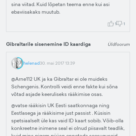
sina viitad. Kuid lõpetan teema enne kui asi
ebaviisakaks muutub.
1
1
Gibraltarile sisenemine ID kaardiga
Üldfoorum
helenad
30. mai 2017 13:39
@Arne112 UK ja ka Gibraltar ei ole muideks
Schengenis. Kontrolli veidi enne fakte kui sõna
võtad asjade keeruliseks rääkimise osas.
@vatse rääkisin UK Eesti saatkonnaga ning
Eestlasega ja rääkisime just passist . Küsisin
spetsiaalselt üle kas vaid ID kaart sobib. Võib-olla
konkreetne inimene seal ei olnud piisavalt teadlik,
kuid mina pigem püüan ennetada seesuguseid