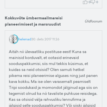
0
0
Kokkuvõte ümbermaailmareisi
Üldfoorum
planeerimisest ja marsruudist
helenad
30. dets 2017 11:26
Aitäh nii ülevaatliku postituse eest! Kuna sa
mainisid korduvalt, et ootasid erinevaid
sooduspakkumisi, siis mul tekkis küsimus, et
kuidas sa neid otsisid? Olen samuti hetkel
pikema reisi planeerimise alguses ning just panen
kava kokku. Ma ise olen varasemalt peamiselt
Tripi soodukaid ja momondot jälginud aga siis on
tegemist olnud ka nö tavaliste puhkuse reisidega.
Kas sa otsisid välja rahvusliku lennufirma ja
jälgisid selle sooduspakkumisi? Või siiski jälgisid