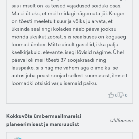
siis ilmselt on ka teised vajadused sõiduki osas.
Ma ei ütleks, et meil midagi nägemata jäi. Kruger
on tõesti meeletult suur ja võiks ju arvata, et
üksinda seal ringi kolades näeb päeva jooksul
mõnda üksikut zebrat, siis reaalsuses on koguaeg
loomad ümber. Mitte ainult gasellid, ikka palju
kaelkirjakuid, elevante, isegi lõvisid nägime. Ühel
päeval oli meil tõesti 37 soojakraadi ning
lauspäike, siis nägime vähem aga olime ka ise
autos juba peast soojad sellest kuumusest, ilmselt
loomadki otsisid varjulisemaid paiku.
0
0
Kokkuvõte ümbermaailmareisi
Üldfoorum
planeerimisest ja marsruudist