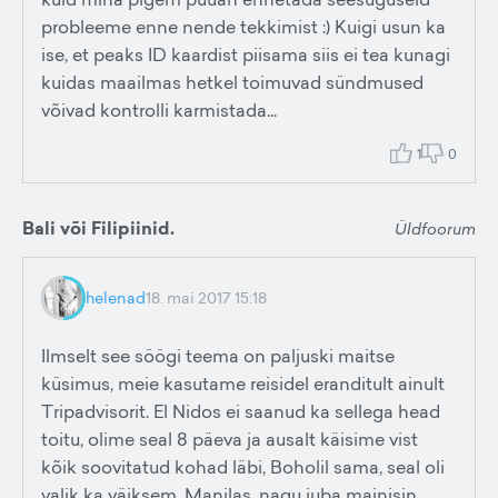
probleeme enne nende tekkimist :) Kuigi usun ka
ise, et peaks ID kaardist piisama siis ei tea kunagi
kuidas maailmas hetkel toimuvad sündmused
võivad kontrolli karmistada...
1
0
Bali või Filipiinid.
Üldfoorum
helenad
18. mai 2017 15:18
Ilmselt see söögi teema on paljuski maitse
küsimus, meie kasutame reisidel eranditult ainult
Tripadvisorit. El Nidos ei saanud ka sellega head
toitu, olime seal 8 päeva ja ausalt käisime vist
kõik soovitatud kohad läbi, Boholil sama, seal oli
valik ka väiksem. Manilas, nagu juba mainisin,