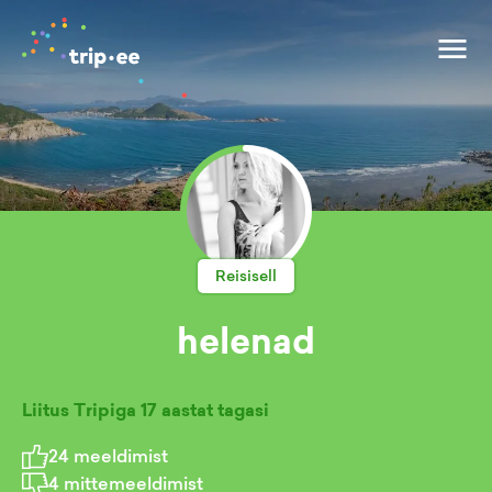
Reisisell
helenad
Liitus Tripiga
17 aastat tagasi
24
meeldimist
4
mittemeeldimist