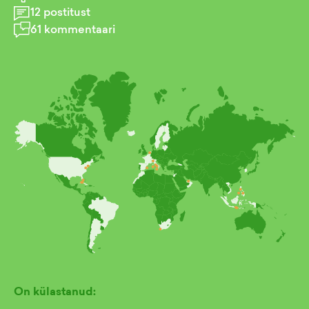
12
postitust
61
kommentaari
On külastanud: