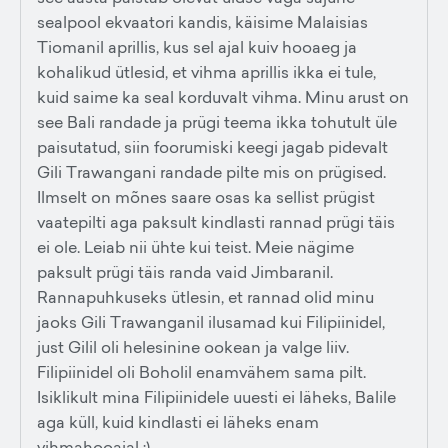
sealpool ekvaatori kandis, käisime Malaisias
Tiomanil aprillis, kus sel ajal kuiv hooaeg ja
kohalikud ütlesid, et vihma aprillis ikka ei tule,
kuid saime ka seal korduvalt vihma. Minu arust on
see Bali randade ja prügi teema ikka tohutult üle
paisutatud, siin foorumiski keegi jagab pidevalt
Gili Trawangani randade pilte mis on prügised.
Ilmselt on mõnes saare osas ka sellist prügist
vaatepilti aga paksult kindlasti rannad prügi täis
ei ole. Leiab nii ühte kui teist. Meie nägime
paksult prügi täis randa vaid Jimbaranil.
Rannapuhkuseks ütlesin, et rannad olid minu
jaoks Gili Trawanganil ilusamad kui Filipiinidel,
just Gilil oli helesinine ookean ja valge liiv.
Filipiinidel oli Boholil enamvähem sama pilt.
Isiklikult mina Filipiinidele uuesti ei läheks, Balile
aga küll, kuid kindlasti ei läheks enam
vihmahooajal :)