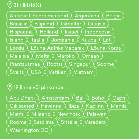
31
riiki (
16
%)
Araabia Ühendemiraadid
Argentiina
Belgia
Brasiilia
Filipiinid
Gibraltar
Gruusia
Hispaania
Holland
Iisrael
Indoneesia
Island
Itaalia
Jordaania
Kuuba
Läti
Leedu
Lõuna-Aafrika Vabariik
Lõuna-Korea
Malaisia
Malta
Maroko
Omaan
Prantsusmaa
Rootsi
Singapur
Soome
Šveits
USA
Vatikan
Vietnam
19
linna või piirkonda
Abu Dhabi
Amsterdam
Bali
Bohol
Capri
Gili saared
Havanna
Ibiza
Kaplinn
Manila
Miami
Milaano
New York
Palawan
Rooma
Sardiinia
Sitsiilia
Varadero
Washington DC