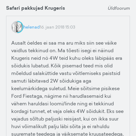
Safari pakkujad Krugeris
Üldfoorum
helenad
16. jaan 2018 15:03
Ausalt öeldes ei saa ma aru miks siin see väike
vaidlus tekkinud on. Ma tõesti isegi ei näinud
Krugeris neid nö 4W teid kuhu oleks läbipääs era
sõidukis lubatud. Kõik pisemad teed mis olid
mõeldud salaküttide vastu võitlemiseks paistsid
samuti läbitavad 2W sõidukiga aga
keelumärkidega suletud. Meie sõitsime pisikese
Ford Fiestaga, nägime nii harudlasemaid kui
vähem haruldasi loomi/linde ning ei tekkinud
kordagi tunnet, et vaja oleks 4W sõidukit. Eks see
vajadus sõltub paljuski reisijast, kui on ikka suur
huvi võimalikult palju läbi sõita ja ei rahuldu
suuremate teedega ja väiksemate kruusateedega,