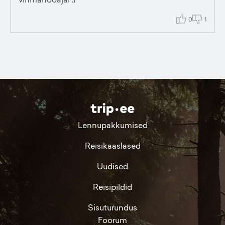
0
1
Lennupakkumised
Reisikaaslased
Uudised
Reisipildid
Sisuturundus
Foorum