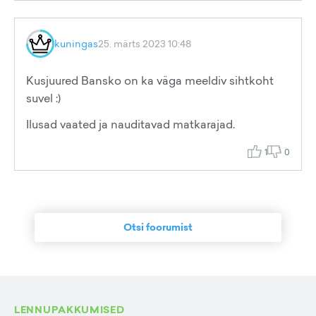
kuningas
25. märts 2023 10:48
Kusjuured Bansko on ka väga meeldiv sihtkoht
suvel :)
Ilusad vaated ja nauditavad matkarajad.
1
0
Otsi foorumist
LENNUPAKKUMISED