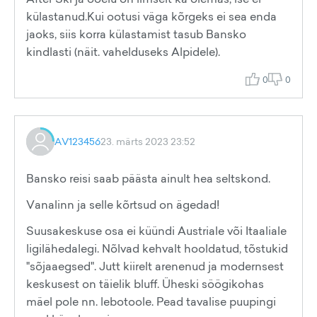
külastanud.Kui ootusi väga kõrgeks ei sea enda
jaoks, siis korra külastamist tasub Bansko
kindlasti (näit. vahelduseks Alpidele).
0
0
AV123456
23. märts 2023 23:52
Bansko reisi saab päästa ainult hea seltskond.
Vanalinn ja selle kõrtsud on ägedad!
Suusakeskuse osa ei küündi Austriale või Itaaliale
ligilähedalegi. Nõlvad kehvalt hooldatud, tõstukid
"sõjaaegsed". Jutt kiirelt arenenud ja modernsest
keskusest on täielik bluff. Üheski söögikohas
mäel pole nn. lebotoole. Pead tavalise puupingi