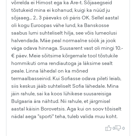
võrrelda ei Himost ega ka Are-t. Sõjaaegseid
tõstukeid mina ei kohanud, kuigi ka nüüd ju
sõjaaeg... 2.. 3 päevaks oli päris OK. Sellel aastal
oli kogu Euroopas vähe lund, ka Banskosse
saabus lumi suhteliselt hilja, see võis lumeolusi
halvendada. Mäe peal normaalne söök ja jook
väga odava hinnaga. Suusarent vast oli mingi 10.-
€ päev. Meie sõitsime kõrgemale tool tõstukile
hommikuti oma rendiautoga ja läksime sealt
peale. Linna lähedal on ka mõned
termaalbasseinid. Kui Sofiasse odava pileti leiab,
siis keskus jääb suhteliselt Sofia lähedale. Mina
jäin rahule, sai ka koos lühikese suusareisiga
Bulgaaria ära nähtud. Nii rahule, et järgmisel
aastal käisin Borovetsis. Aga kui on soov tõsiselt
nädal aega "sporti" teha, tuleb valida muu koht.
0
0