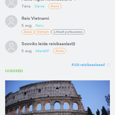
Täna
Daiva
Aasia
Reis Vietnami
5. aug
Karu
Aasia
Vietnam
Lihtsalt puhkusereis
Sooviks leida reisikaaslast))
5. aug
MarekP
Aasia
Kõik reisikaaslased
UUDISED