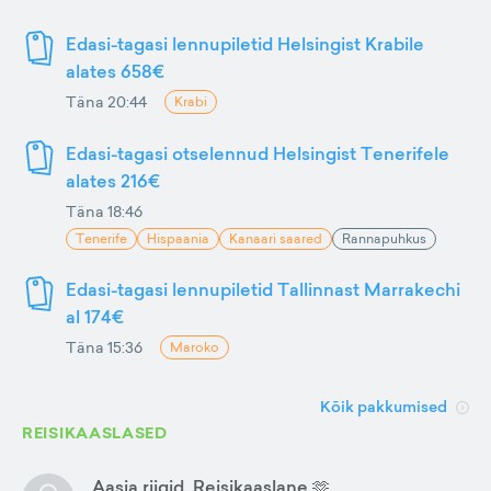
Edasi-tagasi lennupiletid Helsingist Krabile
alates 658€
Täna 20:44
Krabi
Edasi-tagasi otselennud Helsingist Tenerifele
alates 216€
Täna 18:46
Tenerife
Hispaania
Kanaari saared
Rannapuhkus
Edasi-tagasi lennupiletid Tallinnast Marrakechi
al 174€
Täna 15:36
Maroko
Kõik pakkumised
REISIKAASLASED
Aasia riigid. Reisikaaslane 🫶