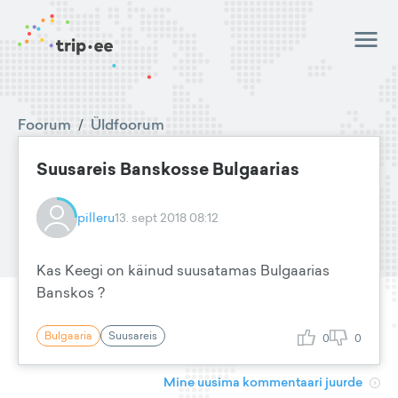
Foorum
/
Üldfoorum
Suusareis Banskosse Bulgaarias
pilleru
13. sept 2018 08:12
Kas Keegi on käinud suusatamas Bulgaarias
Banskos ?
Bulgaaria
Suusareis
0
0
Mine uusima kommentaari juurde