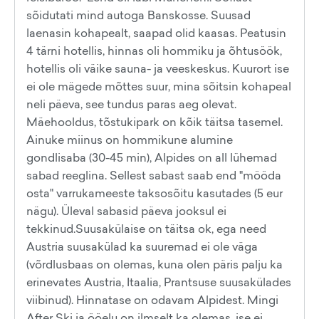
sõidutati mind autoga Banskosse. Suusad
laenasin kohapealt, saapad olid kaasas. Peatusin
4 tärni hotellis, hinnas oli hommiku ja õhtusöök,
hotellis oli väike sauna- ja veeskeskus. Kuurort ise
ei ole mägede mõttes suur, mina sõitsin kohapeal
neli päeva, see tundus paras aeg olevat.
Mäehooldus, tõstukipark on kõik täitsa tasemel.
Ainuke miinus on hommikune alumine
gondlisaba (30-45 min), Alpides on all lühemad
sabad reeglina. Sellest sabast saab end "mööda
osta" varrukameeste taksosõitu kasutades (5 eur
nägu). Üleval sabasid päeva jooksul ei
tekkinud.Suusakülaise on täitsa ok, ega need
Austria suusakülad ka suuremad ei ole väga
(võrdlusbaas on olemas, kuna olen päris palju ka
erinevates Austria, Itaalia, Prantsuse suusakülades
viibinud). Hinnatase on odavam Alpidest. Mingi
After Ski ja ööelu on ilmselt ka olemas, ise ei