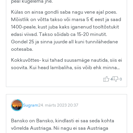
peal kügelema jne.
Külas on ainsa gondli saba nagu vene ajal poes.
Mõistlik on võtta takso või marsa 5 € eest ja saad
1400-peale, kust juba kaks iganenud tooltõstukit
edasi viivad. Takso sõidab ca 15-20 minutit.
Gondel 25 ja sinna juurde all kuni tunnilähedane
ootesaba.
Kokkuvõttes- kui tahad suusamäge nautida, siis ei
soovita. Kui head lambaliha, siis võib ehk minna...
4
0
Sugram
24. märts 2023 20:37
Bansko on Bansko, kindlasti ei saa seda kohta
võrrelda Austriaga. Nii nagu ei saa Austriaga