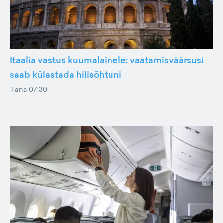
Itaalia vastus kuumalainele: vaatamisväärsusi
saab külastada hilisõhtuni
Täna 07:30