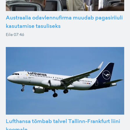
Austraalia odavlennufirma muudab pagasiriiuli
kasutamise tasuliseks
Eile 07:46
Lufthansa tõmbab talvel Tallinn-Frankfurt liini
koomale