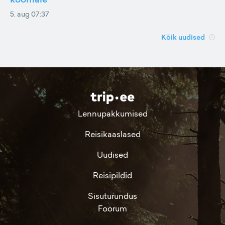
5. aug 07:37
Kõik uudised
Lennupakkumised
Reisikaaslased
Uudised
Reisipildid
Sisuturundus
Foorum