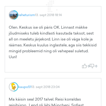
reheturism
13. sept 2018 18:14
Olen. Keskus ise oli päris OK. Linnast mäkke
jõudmiseks tuleb kindlasti kasutada taksot, sest
all on meeletu järjekord. Linn ise oli väga kole ja
räämas. Keskus kuulus inglastele, aga siis tekkisid
mingid probleemid ning oli vahepeal suletud.
Uuri!
0
0
kaupo51
13. sept 2018 23:04
Ma käisin seal 2017 talvel. Reisi korraldas
reisibüroo. Lend oli läbi Müncheni. Sofiast