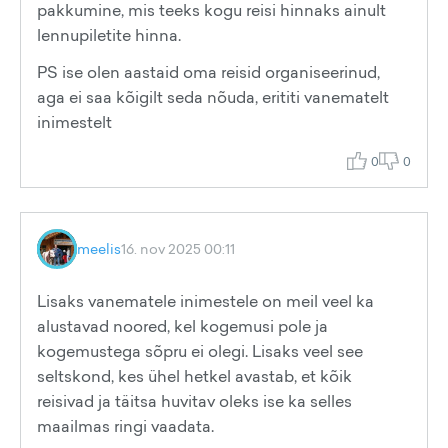
pakkumine, mis teeks kogu reisi hinnaks ainult
lennupiletite hinna.
PS ise olen aastaid oma reisid organiseerinud,
aga ei saa kõigilt seda nõuda, erititi vanematelt
inimestelt
0
0
meelis
16. nov 2025 00:11
Lisaks vanematele inimestele on meil veel ka
alustavad noored, kel kogemusi pole ja
kogemustega sõpru ei olegi. Lisaks veel see
seltskond, kes ühel hetkel avastab, et kõik
reisivad ja täitsa huvitav oleks ise ka selles
maailmas ringi vaadata.