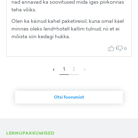
nad annavad ka soovitused mida igas piirkonnas
teha võiks.
Olen ka käinud kahel paketireisil, kuna omal käel
minnes oleks lend+hotell kallim tulnud, nii et ei
mõista siin kedagi hukka.
1
0
‹
›
1
2
Otsi foorumist
LENNUPAKKUMISED