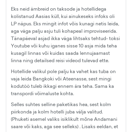
Eks neid ämbreid on taksode ja hotellidega
kolistanud Aasias küll, kui ainukeseks infoks oli
LP näpus. Eks mingit infot võis kunagi netis leida,
aga väga palju asju tuli kohapeal improviseerida.
Tänapäeval asjad ikka väga lihtsaks tehtud- toksi
Youtube või kuhu iganes sisse 10 asja mida teha
kusagil linnas või kuidas saada lennujaamast
linna ning detailsed reisi videod tulevad ette.
Hotellide valikul pole palju ka vahet kas tuba on
vaja leida Bangkoki või Ateenasse, sest mingi
kodutöö tuleb ikkagi ennem ära teha. Sama ka
transpordi võimaluste kohta.
Selles suhtes selline paketikas hea, sest kolm
piirkonda ja kolm hotelli juba välja valitud.
(Phuketi asemel valiks isiklikult mõne Andamani
saare või kaks, aga see selleks) . Lisaks eeldan, et