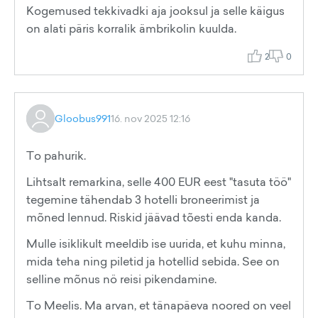
Kogemused tekkivadki aja jooksul ja selle käigus
on alati päris korralik ämbrikolin kuulda.
2
0
Gloobus991
16. nov 2025 12:16
To pahurik.
Lihtsalt remarkina, selle 400 EUR eest "tasuta töö"
tegemine tähendab 3 hotelli broneerimist ja
mõned lennud. Riskid jäävad tõesti enda kanda.
Mulle isiklikult meeldib ise uurida, et kuhu minna,
mida teha ning piletid ja hotellid sebida. See on
selline mõnus nö reisi pikendamine.
To Meelis. Ma arvan, et tänapäeva noored on veel