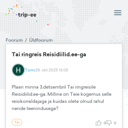
Foorum
/
Üldfoorum
Tai ringreis Reisidiilid.ee-ga
Tomi
28. okt 2025 13:05
Plaan minna 3.detsembril Tai ringreisile
Reisidiilid.ee-ga. Milline on Teie kogemus selle
reisikorraldajaga ja kuidas olete olnud rahul
nende teenindusega?
Tai
0
0