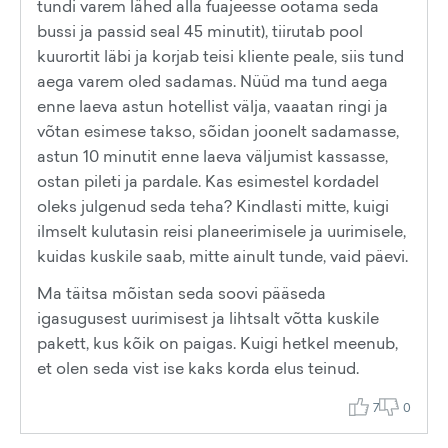
tundi varem lähed alla fuajeesse ootama seda
bussi ja passid seal 45 minutit), tiirutab pool
kuurortit läbi ja korjab teisi kliente peale, siis tund
aega varem oled sadamas. Nüüd ma tund aega
enne laeva astun hotellist välja, vaaatan ringi ja
võtan esimese takso, sõidan joonelt sadamasse,
astun 10 minutit enne laeva väljumist kassasse,
ostan pileti ja pardale. Kas esimestel kordadel
oleks julgenud seda teha? Kindlasti mitte, kuigi
ilmselt kulutasin reisi planeerimisele ja uurimisele,
kuidas kuskile saab, mitte ainult tunde, vaid päevi.
Ma täitsa mõistan seda soovi pääseda
igasugusest uurimisest ja lihtsalt võtta kuskile
pakett, kus kõik on paigas. Kuigi hetkel meenub,
et olen seda vist ise kaks korda elus teinud.
7
0