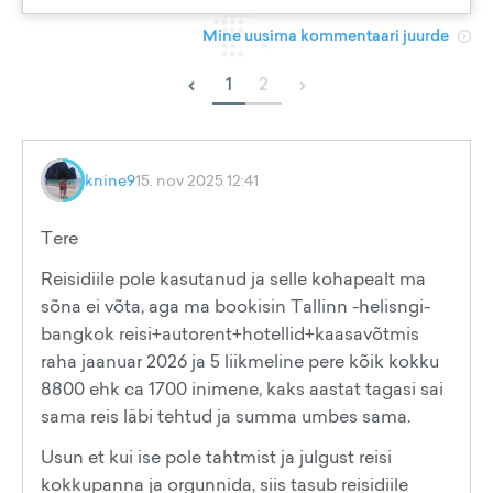
Mine uusima kommentaari juurde
‹
›
1
2
knine9
15. nov 2025 12:41
Tere
Reisidiile pole kasutanud ja selle kohapealt ma
sõna ei võta, aga ma bookisin Tallinn -helisngi-
bangkok reisi+autorent+hotellid+kaasavõtmis
raha jaanuar 2026 ja 5 liikmeline pere kõik kokku
8800 ehk ca 1700 inimene, kaks aastat tagasi sai
sama reis läbi tehtud ja summa umbes sama.
Usun et kui ise pole tahtmist ja julgust reisi
kokkupanna ja orgunnida, siis tasub reisidiile