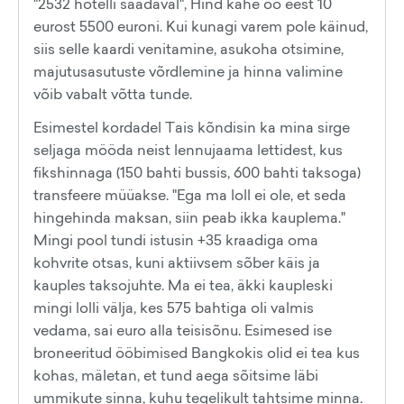
"2532 hotelli saadaval", Hind kahe öö eest 10
eurost 5500 euroni. Kui kunagi varem pole käinud,
siis selle kaardi venitamine, asukoha otsimine,
majutusasutuste võrdlemine ja hinna valimine
võib vabalt võtta tunde.
Esimestel kordadel Tais kõndisin ka mina sirge
seljaga mööda neist lennujaama lettidest, kus
fikshinnaga (150 bahti bussis, 600 bahti taksoga)
transfeere müüakse. "Ega ma loll ei ole, et seda
hingehinda maksan, siin peab ikka kauplema."
Mingi pool tundi istusin +35 kraadiga oma
kohvrite otsas, kuni aktiivsem sõber käis ja
kauples taksojuhte. Ma ei tea, äkki kaupleski
mingi lolli välja, kes 575 bahtiga oli valmis
vedama, sai euro alla teisisõnu. Esimesed ise
broneeritud ööbimised Bangkokis olid ei tea kus
kohas, mäletan, et tund aega sõitsime läbi
ummikute sinna, kuhu tegelikult tahtsime minna.