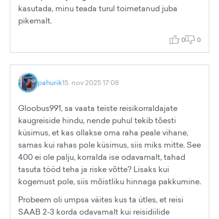
kasutada, minu teada turul toimetanud juba
pikemalt.
0
0
pahurik
15. nov 2025 17:08
Gloobus991, sa vaata teiste reisikorraldajate
kaugreiside hindu, nende puhul tekib tõesti
küsimus, et kas ollakse oma raha peale vihane,
samas kui rahas pole küsimus, siis miks mitte. See
400 ei ole palju, korralda ise odavamalt, tahad
tasuta tööd teha ja riske võtte? Lisaks kui
kogemust pole, siis mõistliku hinnaga pakkumine.
Probeem oli umpsa väites kus ta ütles, et reisi
SAAB 2-3 korda odavamalt kui reisidiilide