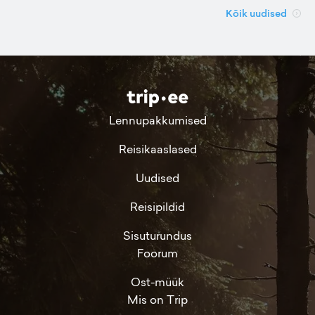
Kõik uudised
Lennupakkumised
Reisikaaslased
Uudised
Reisipildid
Sisuturundus
Foorum
Ost-müük
Mis on Trip