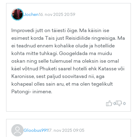
Jochen
16. nov 2025 20:59
Improvedi jutt on täiesti õige. Ma käisin ise
esimest korda Tais just Reisidiilide ringreisiga. Ma
ei teadnud ennem kohalike olude ja hotellide
kohta mitte tuhkagi. Googeldada ma muidu
oskan ning selle tulemusel ma oleksin ise omal
käel võtnud Phuketi saarel hotelli ehk Katasse või
Karonisse, sest paljud soovitavad nii, aga
kohapeal olles sain aru, et ma olen tegelikult
Patongi- inimene.
0
0
Gloobus991
17. nov 2025 09:05