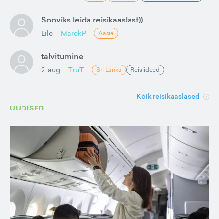
Sooviks leida reisikaaslast))
Eile
MarekP
Aasia
talvitumine
2. aug
TruT
Sri Lanka
Reisiideed
Kõik reisikaaslased
UUDISED