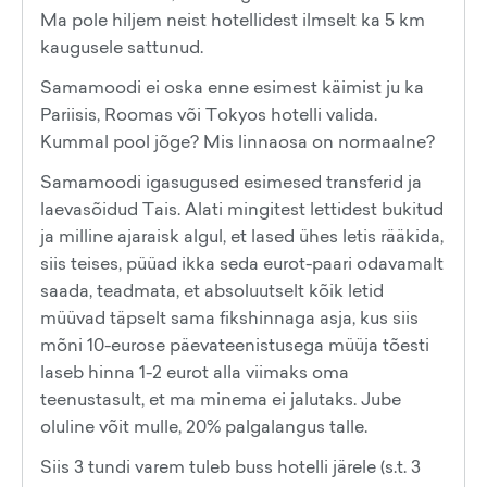
Ma pole hiljem neist hotellidest ilmselt ka 5 km
kaugusele sattunud.
Samamoodi ei oska enne esimest käimist ju ka
Pariisis, Roomas või Tokyos hotelli valida.
Kummal pool jõge? Mis linnaosa on normaalne?
Samamoodi igasugused esimesed transferid ja
laevasõidud Tais. Alati mingitest lettidest bukitud
ja milline ajaraisk algul, et lased ühes letis rääkida,
siis teises, püüad ikka seda eurot-paari odavamalt
saada, teadmata, et absoluutselt kõik letid
müüvad täpselt sama fikshinnaga asja, kus siis
mõni 10-eurose päevateenistusega müüja tõesti
laseb hinna 1-2 eurot alla viimaks oma
teenustasult, et ma minema ei jalutaks. Jube
oluline võit mulle, 20% palgalangus talle.
Siis 3 tundi varem tuleb buss hotelli järele (s.t. 3