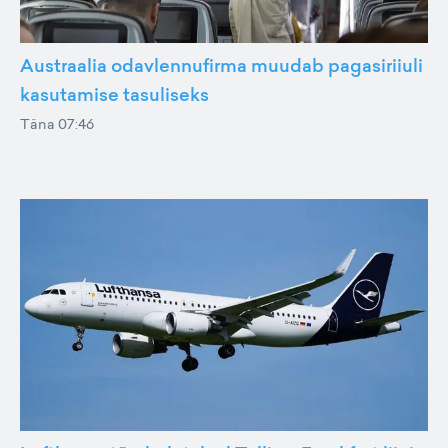
Austraalia odavlennufirma muudab pagasiriiuli
kasutamise tasuliseks
Täna 07:46