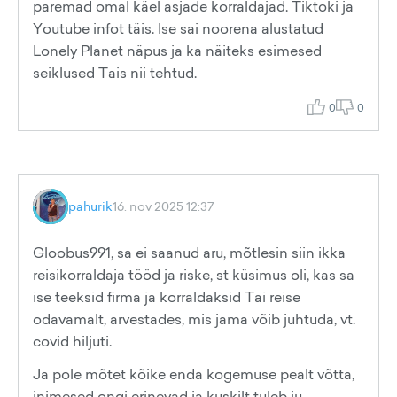
paremad omal käel asjade korraldajad. Tiktoki ja
Youtube infot täis. Ise sai noorena alustatud
Lonely Planet näpus ja ka näiteks esimesed
seiklused Tais nii tehtud.
0
0
pahurik
16. nov 2025 12:37
Gloobus991, sa ei saanud aru, mõtlesin siin ikka
reisikorraldaja tööd ja riske, st küsimus oli, kas sa
ise teeksid firma ja korraldaksid Tai reise
odavamalt, arvestades, mis jama võib juhtuda, vt.
covid hiljuti.
Ja pole mõtet kõike enda kogemuse pealt võtta,
inimesed ongi erinevad ja kuskilt tuleb ju