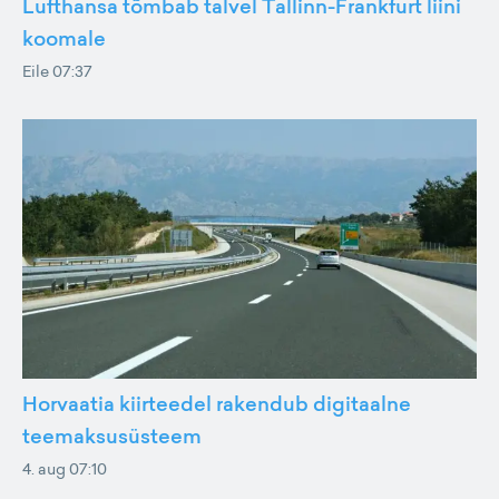
Lufthansa tõmbab talvel Tallinn-Frankfurt liini
koomale
Eile 07:37
Horvaatia kiirteedel rakendub digitaalne
teemaksusüsteem
4. aug 07:10