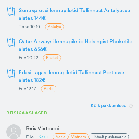
Sunexpressi lennupiletid Tallinnast Antalyasse
alates 144€
Täna 10:10
Antalya
Qatar Airwaysi lennupiletid Helsingist Phuketile
alates 656€
Eile 20:22
Phuket
Edasi-tagasi lennupiletid Tallinnast Portosse
alates 182€
Eile 19:17
Porto
Kõik pakkumised
REISIKAASLASED
Reis Vietnami
Eile
Karu
Aasia
Vietnam
Lihtsalt puhkusereis