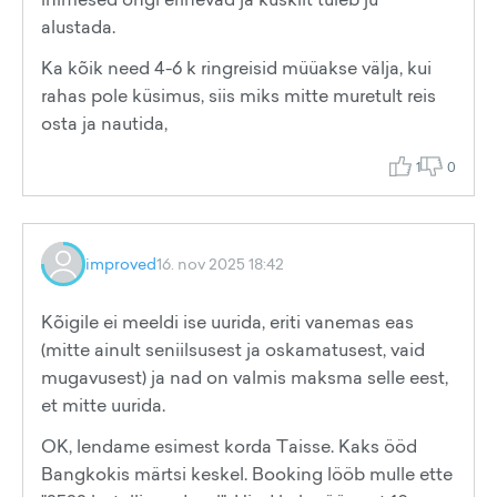
alustada.
Ka kõik need 4-6 k ringreisid müüakse välja, kui
rahas pole küsimus, siis miks mitte muretult reis
osta ja nautida,
1
0
improved
16. nov 2025 18:42
Kõigile ei meeldi ise uurida, eriti vanemas eas
(mitte ainult seniilsusest ja oskamatusest, vaid
mugavusest) ja nad on valmis maksma selle eest,
et mitte uurida.
OK, lendame esimest korda Taisse. Kaks ööd
Bangkokis märtsi keskel. Booking lööb mulle ette