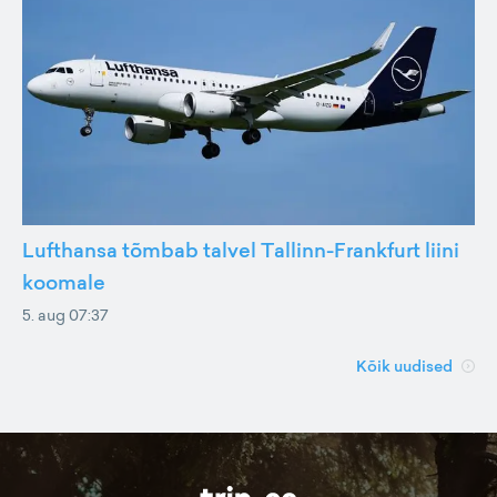
Lufthansa tõmbab talvel Tallinn-Frankfurt liini
koomale
5. aug 07:37
Kõik uudised