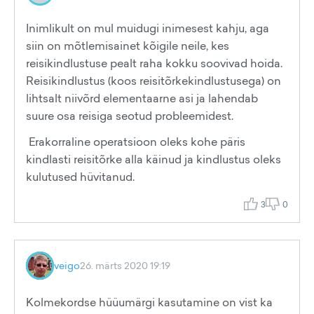
Inimlikult on mul muidugi inimesest kahju, aga
siin on mõtlemisainet kõigile neile, kes
reisikindlustuse pealt raha kokku soovivad hoida.
Reisikindlustus (koos reisitõrkekindlustusega) on
lihtsalt niivõrd elementaarne asi ja lahendab
suure osa reisiga seotud probleemidest.
Erakorraline operatsioon oleks kohe päris
kindlasti reisitõrke alla käinud ja kindlustus oleks
kulutused hüvitanud.
3
0
veigo
26. märts 2020 19:19
Kolmekordse hüüumärgi kasutamine on vist ka