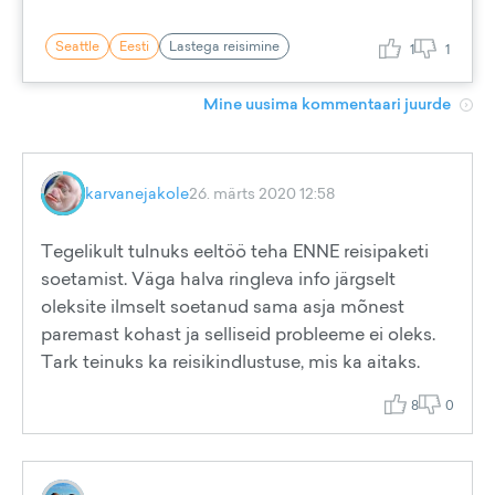
Seattle
Eesti
Lastega reisimine
1
1
Mine uusima kommentaari juurde
karvanejakole
26. märts 2020 12:58
Tegelikult tulnuks eeltöö teha ENNE reisipaketi
soetamist. Väga halva ringleva info järgselt
oleksite ilmselt soetanud sama asja mõnest
paremast kohast ja selliseid probleeme ei oleks.
Tark teinuks ka reisikindlustuse, mis ka aitaks.
8
0