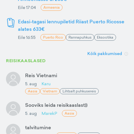
Eile 17:04
Armeenia
Edasi-tagasi lennupiletid Riiast Puerto Ricosse
alates 633€
Eile 16:55
Puerto Rico
Rannapuhkus
Eksootika
Kõik pakkumised
REISIKAASLASED
Reis Vietnami
5. aug
Karu
Aasia
Vietnam
Lihtsalt puhkusereis
Sooviks leida reisikaaslast))
5. aug
MarekP
Aasia
talvitumine