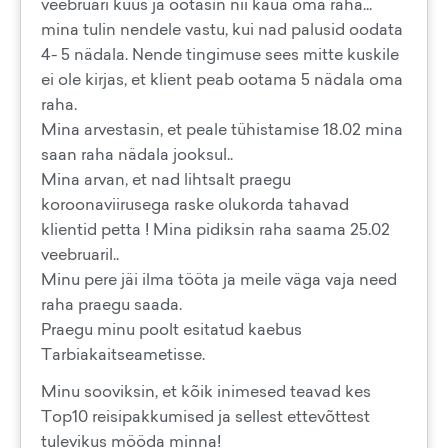
veebruari kuus ja ootasin nii kaua oma raha...
mina tulin nendele vastu, kui nad palusid oodata
4- 5 nädala. Nende tingimuse sees mitte kuskile
ei ole kirjas, et klient peab ootama 5 nädala oma
raha.
Mina arvestasin, et peale tühistamise 18.02 mina
saan raha nädala jooksul..
Mina arvan, et nad lihtsalt praegu
koroonaviirusega raske olukorda tahavad
klientid petta ! Mina pidiksin raha saama 25.02
veebruaril..
Minu pere jäi ilma tööta ja meile väga vaja need
raha praegu saada.
Praegu minu poolt esitatud kaebus
Tarbiakaitseametisse.
Minu sooviksin, et kõik inimesed teavad kes
Top10 reisipakkumised​ ja sellest ettevõttest
tulevikus mööda minna!