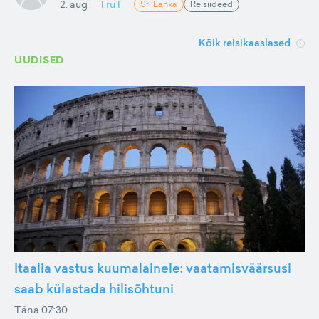
2. aug
TruT
Sri Lanka
Reisiideed
Kõik reisikaaslased
UUDISED
Itaalia vastus kuumalainele: vaatamisväärsusi
saab külastada hilisõhtuni
Täna 07:30