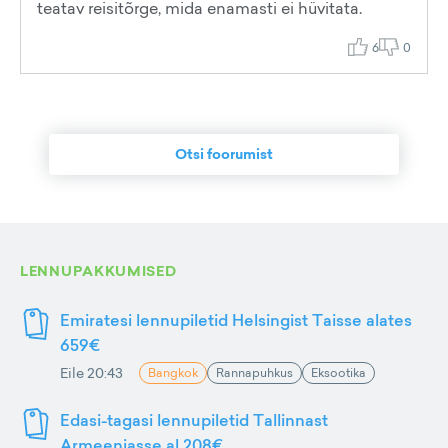
teatav reisitõrge, mida enamasti ei hüvitata.
6
0
Otsi foorumist
LENNUPAKKUMISED
Emiratesi lennupiletid Helsingist Taisse alates
659€
Eile 20:43
Bangkok
Rannapuhkus
Eksootika
Edasi-tagasi lennupiletid Tallinnast
Armeeniasse al 208€