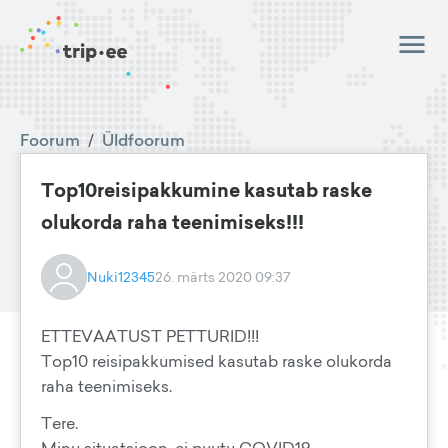
Foorum
/
Üldfoorum
Top10reisipakkumine kasutab raske
olukorda raha teenimiseks!!!
Nuki12345
26. märts 2020 09:37
ETTEVAATUST​ PETTURID!!!
Top10 reisipakkumised kasutab raske olukorda
raha teenimiseks.
Tere.