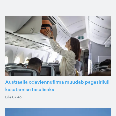
Austraalia odavlennufirma muudab pagasiriiuli
kasutamise tasuliseks
Eile 07:46