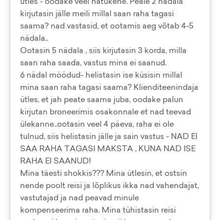
ütles - oodake veel natukene. Peale 2 nädala
kirjutasin jälle​ meili millal saan raha tagasi
saama?​ nad vastasid, et ootamis aeg võtab 4-5
nädala..
Ootasin 5 nädala , siis kirjutasin 3 korda, milla
saan raha saada, vastus mina ei saanud.
6 nädal möödud-​ helistasin ise küsisin millal
mina saan raha tagasi saama? Klienditeenindaja
ütles, et jah peate saama juba, oodake palun
kirjutan broneerimis osakonnale et nad teevad
ülekanne..ootasin veel 4 päeva, raha ei ole
tulnud, siis helistasin jälle ja sain vastus - NAD EI
SAA RAHA TAGASI MAKSTA , KUNA NAD ISE
RAHA EI SAANUD!
Mina täesti shokkis??? Mina ütlesin, et ostsin
nende poolt reisi ja lõplikus ikka nad vahendajat,​
vastutajad ja nad peavad minule
kompenseerima raha. Mina tühistasin reisi