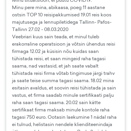
Minu situatsioon, ei puutu COVID19.
Minu pere mina, abikaasa, poeg 11 aastane
ostsin​ TOP 10 reisipakkumised​ 19.01 reis koos
majutusega ja lennupiletidega Tallinn- Pafos-
Tallinn 27.02 - 08.03.2020
Veebriari kuus sain teada, et minul tuleb
erakorraline operatsioon ja võtsin ühendus reisi
firmaga 12.02 ja küsisin nõu kuidas saan
tühistada reisi, et saan mingeid raha tagasi
saama, nad vastasid, et jah saate vabalt
tühistada reisi​ firma võtab tingimuse järgi trahv
ja saate teise summa tagasi saama. 18.02 mina
esitasin avaldus, et soovin reisi tühistada ja sain
vastus, et firma saadab minule sertifikaati palju
raha saan tagasi saama. 20.02 sain kätte
sertifikaat​ firma maksab minule​ kontole raha
tagasi 750 euro. Ootasin laekumine 1 nädal raha
ei tulnud, helistasin nendele klienditeenindaja