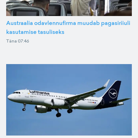
Austraalia odavlennufirma muudab pagasiriiuli
kasutamise tasuliseks
Täna 07:46