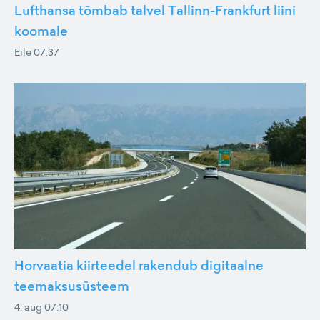
Lufthansa tõmbab talvel Tallinn-Frankfurt liini
koomale
Eile 07:37
Horvaatia kiirteedel rakendub digitaalne
teemaksusüsteem
4. aug 07:10