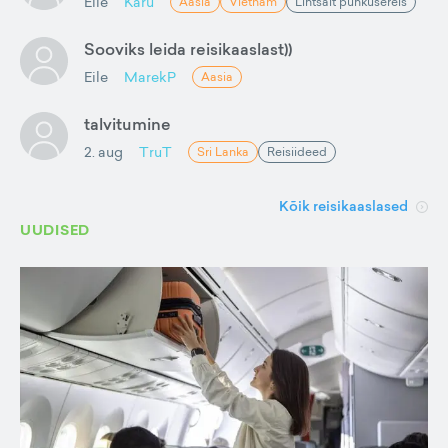
Eile
Karu
Aasia
Vietnam
Lihtsalt puhkusereis
Sooviks leida reisikaaslast))
Eile
MarekP
Aasia
talvitumine
2. aug
TruT
Sri Lanka
Reisiideed
Kõik reisikaaslased
UUDISED