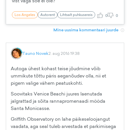
vist väga soe ei ole?
Los Angeles
Autorent
Lihtsalt puhkusereis
0
0
Mine uusima kommentaari juurde
Tauno Novek
2. aug 2016 19:38
Autoga ühest kohast teise jõudmine võib
ummikute tõttu päris aeganõudev olla, nii et
pigem valige vähem peatuskohti.
Soovitaks Venice Beachi juures laenutada
jalgrattad ja sõita rannapromenaadi mööda
Santa Monicasse.
Griffith Observatory on lahe päikeseloojangut
vaadata, aga seal tuleb arvestada et parkimisega