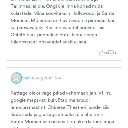
Tallinnas) ei ole. Ongi üle linna kohad mida
külastada. Mina soovitaksin Hollywoodi ja Santa
Monicat. Mõlemad on huvitavad nii pimedas kui
ka päevavalges. Kui linnavaadet soovite, siis
Griffith park pannakse õhtul kinni, seega
tuledesäras linnavaadet sealt ei saa.
0
0
Stahl
4. aug 2016 15:14
Rattaga oleks väga pikad vahemaad jah. Vt. nt.
google maps-ist, kui võtad marsruudi
lennujaamast nt. Chinese Theatre-i juurde, siis
läbib seda jalgrattaga ainuüksi üle ühe tunni.
Santa Monica-sse on sealt omakorda tund aega