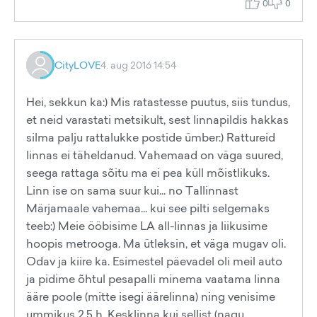
0
0
CityLOVE
4. aug 2016 14:54
Hei, sekkun ka:) Mis ratastesse puutus, siis tundus,
et neid varastati metsikult, sest linnapildis hakkas
silma palju rattalukke postide ümber:) Rattureid
linnas ei täheldanud. Vahemaad on väga suured,
seega rattaga sõitu ma ei pea küll mõistlikuks.
Linn ise on sama suur kui... no Tallinnast
Märjamaale vahemaa... kui see pilti selgemaks
teeb:) Meie ööbisime LA all-linnas ja liikusime
hoopis metrooga. Ma ütleksin, et väga mugav oli.
Odav ja kiire ka. Esimestel päevadel oli meil auto
ja pidime õhtul pesapalli minema vaatama linna
ääre poole (mitte isegi äärelinna) ning venisime
ummikus 2.5 h. Kesklinna kui sellist (nagu