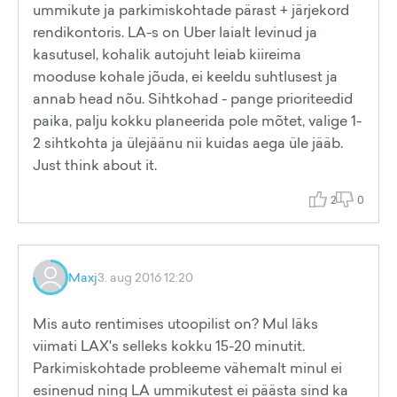
ummikute ja parkimiskohtade pärast + järjekord
rendikontoris. LA-s on Uber laialt levinud ja
kasutusel, kohalik autojuht leiab kiireima
mooduse kohale jõuda, ei keeldu suhtlusest ja
annab head nõu. Sihtkohad - pange prioriteedid
paika, palju kokku planeerida pole mõtet, valige 1-
2 sihtkohta ja ülejäänu nii kuidas aega üle jääb.
Just think about it.
2
0
Maxj
3. aug 2016 12:20
Mis auto rentimises utoopilist on? Mul läks
viimati LAX's selleks kokku 15-20 minutit.
Parkimiskohtade probleeme vähemalt minul ei
esinenud ning LA ummikutest ei päästa sind ka