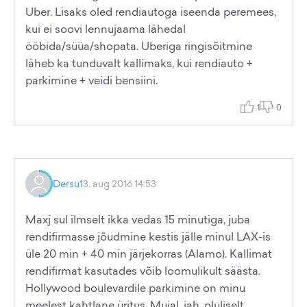
Uber. Lisaks oled rendiautoga iseenda peremees,
kui ei soovi lennujaama lähedal
ööbida/süüa/shopata. Uberiga ringisõitmine
läheb ka tunduvalt kallimaks, kui rendiauto +
parkimine + veidi bensiini.
1
0
Dersu1
3. aug 2016 14:53
Maxj sul ilmselt ikka vedas 15 minutiga, juba
rendifirmasse jõudmine kestis jälle minul LAX-is
üle 20 min + 40 min järjekorras (Alamo). Kallimat
rendifirmat kasutades võib loomulikult säästa.
Hollywood boulevardile parkimine on minu
meelest kahtlane üritus. Mujal, jah, oluliselt