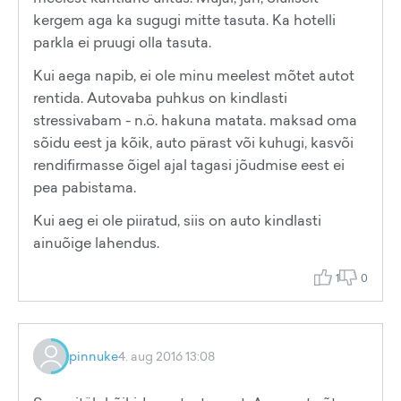
kergem aga ka sugugi mitte tasuta. Ka hotelli
parkla ei pruugi olla tasuta.
Kui aega napib, ei ole minu meelest mõtet autot
rentida. Autovaba puhkus on kindlasti
stressivabam - n.ö. hakuna matata. maksad oma
sõidu eest ja kõik, auto pärast või kuhugi, kasvõi
rendifirmasse õigel ajal tagasi jõudmise eest ei
pea pabistama.
Kui aeg ei ole piiratud, siis on auto kindlasti
ainuõige lahendus.
1
0
pinnuke
4. aug 2016 13:08