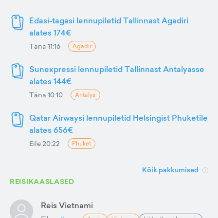
Edasi-tagasi lennupiletid Tallinnast Agadiri
alates 174€
Täna 11:16
Agadir
Sunexpressi lennupiletid Tallinnast Antalyasse
alates 144€
Täna 10:10
Antalya
Qatar Airwaysi lennupiletid Helsingist Phuketile
alates 656€
Eile 20:22
Phuket
Kõik pakkumised
REISIKAASLASED
Reis Vietnami