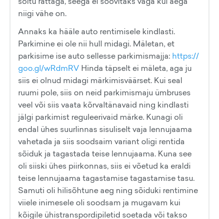
sõitu rattaga, seega ei soovitaks väga kui aega
niigi vähe on.
Annaks ka hääle auto rentimisele kindlasti.
Parkimine ei ole nii hull midagi. Mäletan, et
parkisime ise auto sellesse parkimismajja:
https://
goo.gl/wRdmRV
Hinda täpselt ei mäleta, aga ju
siis ei olnud midagi märkimisväärset. Kui seal
ruumi pole, siis on neid parkimismaju ümbruses
veel või siis vaata kõrvaltänavaid ning kindlasti
jälgi parkimist reguleerivaid märke. Kunagi oli
endal ühes suurlinnas sisuliselt vaja lennujaama
vahetada ja siis soodsaim variant oligi rentida
sõiduk ja tagastada teise lennujaama. Kuna see
oli siiski ühes piirkonnas, siis ei võetud ka eraldi
teise lennujaama tagastamise tagastamise tasu.
Samuti oli hilisõhtune aeg ning sõiduki rentimine
viiele inimesele oli soodsam ja mugavam kui
kõigile ühistranspordipiletid soetada või takso