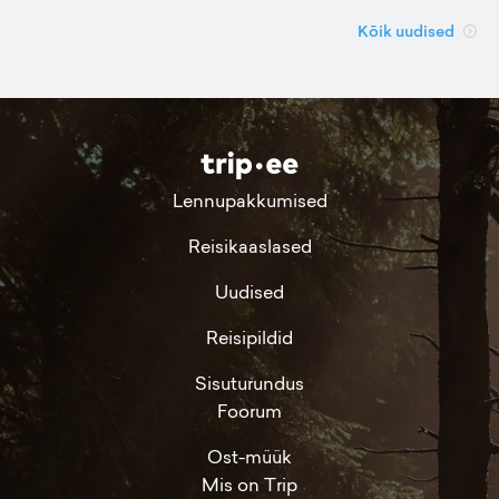
Kõik uudised
Lennupakkumised
Reisikaaslased
Uudised
Reisipildid
Sisuturundus
Foorum
Ost-müük
Mis on Trip