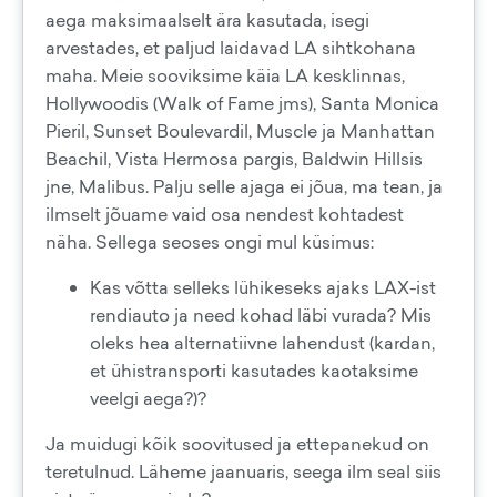
aega maksimaalselt ära kasutada, isegi
arvestades, et paljud laidavad LA sihtkohana
maha. Meie sooviksime käia LA kesklinnas,
Hollywoodis (Walk of Fame jms), Santa Monica
Pieril, Sunset Boulevardil, Muscle ja Manhattan
Beachil, Vista Hermosa pargis, Baldwin Hillsis
jne, Malibus. Palju selle ajaga ei jõua, ma tean, ja
ilmselt jõuame vaid osa nendest kohtadest
näha. Sellega seoses ongi mul küsimus:
Kas võtta selleks lühikeseks ajaks LAX-ist
rendiauto ja need kohad läbi vurada? Mis
oleks hea alternatiivne lahendust (kardan,
et ühistransporti kasutades kaotaksime
veelgi aega?)?
Ja muidugi kõik soovitused ja ettepanekud on
teretulnud. Läheme jaanuaris, seega ilm seal siis