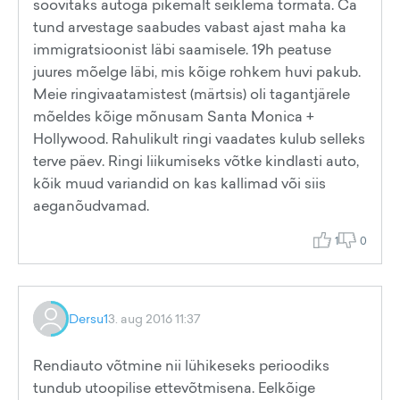
soovitaks autoga pikemalt seiklema tormata. Ca
tund arvestage saabudes vabast ajast maha ka
immigratsioonist läbi saamisele. 19h peatuse
juures mõelge läbi, mis kõige rohkem huvi pakub.
Meie ringivaatamistest (märtsis) oli tagantjärele
mõeldes kõige mõnusam Santa Monica +
Hollywood. Rahulikult ringi vaadates kulub selleks
terve päev. Ringi liikumiseks võtke kindlasti auto,
kõik muud variandid on kas kallimad või siis
aeganõudvamad.
1
0
Dersu1
3. aug 2016 11:37
Rendiauto võtmine nii lühikeseks perioodiks
tundub utoopilise ettevõtmisena. Eelkõige