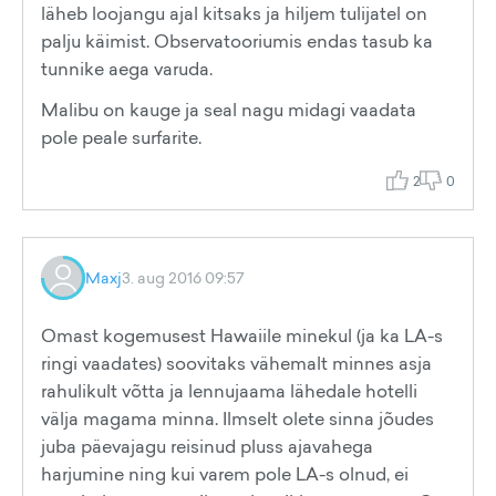
läheb loojangu ajal kitsaks ja hiljem tulijatel on
palju käimist. Observatooriumis endas tasub ka
tunnike aega varuda.
Malibu on kauge ja seal nagu midagi vaadata
pole peale surfarite.
2
0
Maxj
3. aug 2016 09:57
Omast kogemusest Hawaiile minekul (ja ka LA-s
ringi vaadates) soovitaks vähemalt minnes asja
rahulikult võtta ja lennujaama lähedale hotelli
välja magama minna. Ilmselt olete sinna jõudes
juba päevajagu reisinud pluss ajavahega
harjumine ning kui varem pole LA-s olnud, ei