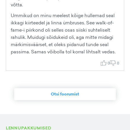
võtta.
Ummikud on minu meelest kõige hullemad seal
ikkagi kiirteedel ja linna ümbruses. See walk-of-
fame-i piirkond oli selles osas siiski suhteliselt
rahulik. Muidugi sõidukeid oli, aga mitte midagi
märkimisväärset, et oleks pidanud tunde seal
passima. Samas võibolla tol korral lihtsalt vedas.
0
0
Otsi foorumist
LENNUPAKKUMISED