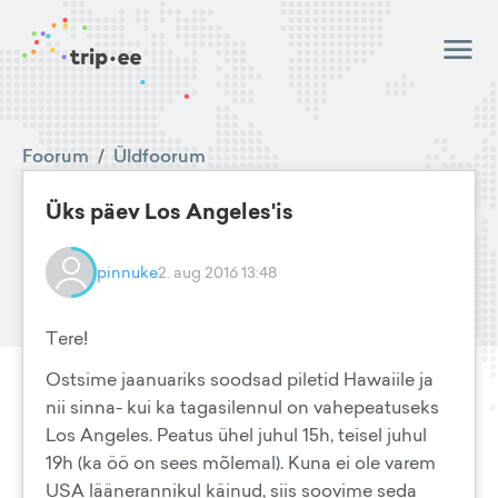
Foorum
/
Üldfoorum
Üks päev Los Angeles'is
pinnuke
2. aug 2016 13:48
Tere!
Ostsime jaanuariks soodsad piletid Hawaiile ja
nii sinna- kui ka tagasilennul on vahepeatuseks
Los Angeles. Peatus ühel juhul 15h, teisel juhul
19h (ka öö on sees mõlemal). Kuna ei ole varem
USA läänerannikul käinud, siis soovime seda