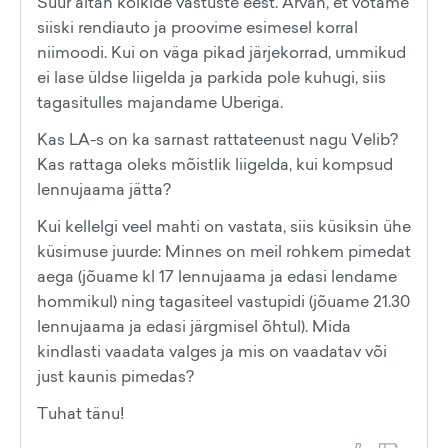
Suur aitäh kõikide vastuste eest. Arvan, et võtame
siiski rendiauto ja proovime esimesel korral
niimoodi. Kui on väga pikad järjekorrad, ummikud
ei lase üldse liigelda ja parkida pole kuhugi, siis
tagasitulles majandame Uberiga.
Kas LA-s on ka sarnast rattateenust nagu Velib?
Kas rattaga oleks mõistlik liigelda, kui kompsud
lennujaama jätta?
Kui kellelgi veel mahti on vastata, siis küsiksin ühe
küsimuse juurde: Minnes on meil rohkem pimedat
aega (jõuame kl 17 lennujaama ja edasi lendame
hommikul) ning tagasiteel vastupidi (jõuame 21.30
lennujaama ja edasi järgmisel õhtul). Mida
kindlasti vaadata valges ja mis on vaadatav või
just kaunis pimedas?
Tuhat tänu!