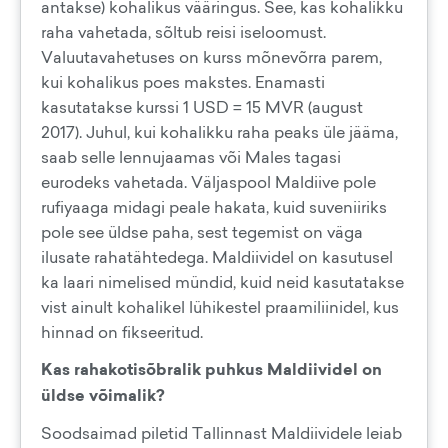
antakse) kohalikus vääringus. See, kas kohalikku
raha vahetada, sõltub reisi iseloomust.
Valuutavahetuses on kurss mõnevõrra parem,
kui kohalikus poes makstes. Enamasti
kasutatakse kurssi 1 USD = 15 MVR (august
2017).
Juhul, kui kohalikku raha peaks üle jääma,
saab selle lennujaamas või Males tagasi
eurodeks vahetada. Väljaspool Maldiive pole
rufiyaaga midagi peale hakata, kuid suveniiriks
pole see üldse paha, sest tegemist on väga
ilusate rahatähtedega. Maldiividel on kasutusel
ka laari nimelised mündid, kuid neid kasutatakse
vist ainult kohalikel lühikestel praamiliinidel, kus
hinnad on fikseeritud.
Kas rahakotisõbralik puhkus Maldiividel on
üldse võimalik?
Soodsaimad piletid Tallinnast Maldiividele leiab