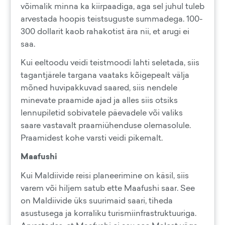
võimalik minna ka kiirpaadiga, aga sel juhul tuleb
arvestada hoopis teistsuguste summadega. 100-
300 dollarit kaob rahakotist ära nii, et arugi ei
saa.
Kui eeltoodu veidi teistmoodi lahti seletada, siis
tagantjärele targana vaataks kõigepealt välja
mõned huvipakkuvad saared, siis nendele
minevate praamide ajad ja alles siis otsiks
lennupiletid sobivatele päevadele või valiks
saare vastavalt praamiühenduse olemasolule.
Praamidest kohe varsti veidi pikemalt.
Maafushi
Kui Maldiivide reisi planeerimine on käsil, siis
varem või hiljem satub ette Maafushi saar. See
on Maldiivide üks suurimaid saari, tiheda
asustusega ja korraliku turismiinfrastruktuuriga.