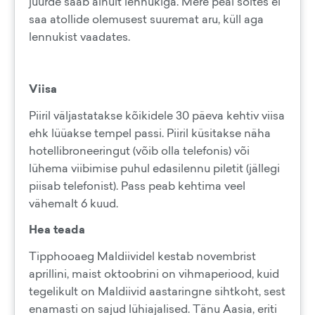
juurde saab ainult lennukiga. Mere peal sõites ei
saa atollide olemusest suuremat aru, küll aga
lennukist vaadates.
Viisa
Piiril väljastatakse kõikidele 30 päeva kehtiv viisa
ehk lüüakse tempel passi. Piiril küsitakse näha
hotellibroneeringut (võib olla telefonis) või
lühema viibimise puhul edasilennu piletit (jällegi
piisab telefonist). Pass peab kehtima veel
vähemalt 6 kuud.
Hea teada
Tipphooaeg Maldiividel kestab novembrist
aprillini, maist oktoobrini on vihmaperiood, kuid
tegelikult on Maldiivid aastaringne sihtkoht, sest
enamasti on sajud lühiajalised. Tänu Aasia, eriti