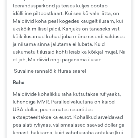
teeninduspiirkond ja teises küljes oootab
idülliline piltpostkaart. Kui see kõrvale jätta, on
Maldiivid koha peal kogedes kaugelt ilusam, kui
ükskõik millisel pildil. Kahjuks on tänaseks vist
kõik ilusamad kohad juba mõne resordi valduses
ja niisama sinna jalutama ei lubata. Kuid
uskumatult ilusaid kohti leiab ka kõikjal mujal. Nii
et jah, Maldiivid ongi paganama ilusad.
Suvaline rannalõik Huraa saarel
Raha
Maldiivide kohalikku raha kutsutakse rufiyaaks,
lühendiga MVR. Paralleelvaluutana on käibel
USA dollar, peenemates resortides
aktsepteeritakse ka eurot. Kohalikud arveldavad
pea alati ryfiyaas, välismaalased saavad dollariga
kenasti hakkama, kuid vahetusraha antakse (kui