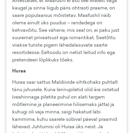
Arvestades, et Maafushi ei asu see Malest väga
kaugel ja sinna liigub päris ohtrasti praame, on
saare populaarsus mõistetav. Maafushil näib
olema ainult üks puudus – randadega on
kehvavõitu. See vähene, mis seal on, ei paku just
suuremat privaatsust ega romantikat. Seetõttu
viiakse turiste pigem lähedalasuvate saarte
resortidesse. Eeltoodu on netist leitud info ega
pretendeeri lõplikuks tõeks.
Huraa
Huraa saar sattus Maldiivide sihtkohaks puhtalt
tänu juhusele. Kuna lennupiletid olid ära ostetud
(veahinnaga piletite puhul on alati targem
mõtlemine ja planeerimine hilisemaks jätta) ja
kuhugi oli vaja minna, saigi hakatud läbi
kammima, kuhu saarele sobival päeval praamid
lähevad. Juhtumisi oli Huraa üks neist. Ja