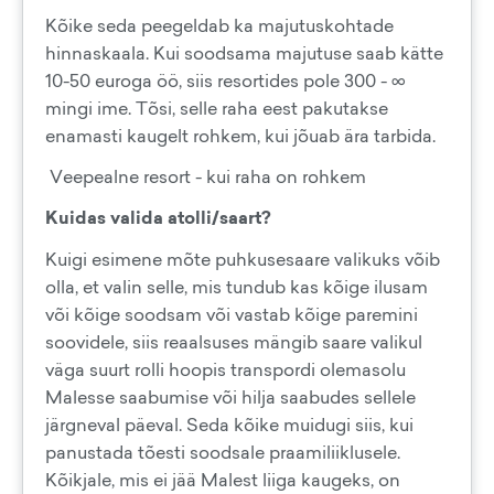
Kõike seda peegeldab ka majutuskohtade
hinnaskaala. Kui soodsama majutuse saab kätte
10-50 euroga öö, siis resortides pole 300 - ∞
mingi ime. Tõsi, selle raha eest pakutakse
enamasti kaugelt rohkem, kui jõuab ära tarbida.
Veepealne resort - kui raha on rohkem
Kuidas valida atolli/saart?
Kuigi esimene mõte puhkusesaare valikuks võib
olla, et valin selle, mis tundub kas kõige ilusam
või kõige soodsam või vastab kõige paremini
soovidele, siis reaalsuses mängib saare valikul
väga suurt rolli hoopis transpordi olemasolu
Malesse saabumise või hilja saabudes sellele
järgneval päeval. Seda kõike muidugi siis, kui
panustada tõesti soodsale praamiliiklusele.
Kõikjale, mis ei jää Malest liiga kaugeks, on