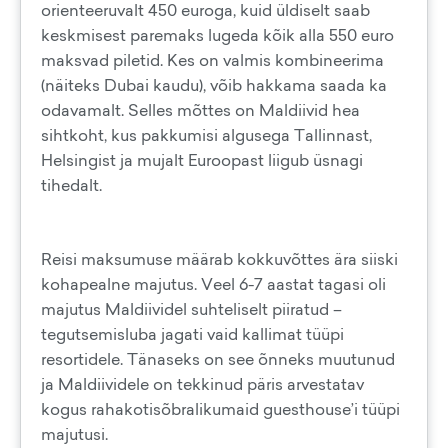
orienteeruvalt 450 euroga, kuid üldiselt saab
keskmisest paremaks lugeda kõik alla 550 euro
maksvad piletid. Kes on valmis kombineerima
(näiteks Dubai kaudu), võib hakkama saada ka
odavamalt. Selles mõttes on Maldiivid hea
sihtkoht, kus pakkumisi algusega Tallinnast,
Helsingist ja mujalt Euroopast liigub üsnagi
tihedalt.
Reisi maksumuse määrab kokkuvõttes ära siiski
kohapealne majutus. Veel 6-7 aastat tagasi oli
majutus Maldiividel suhteliselt piiratud –
tegutsemisluba jagati vaid kallimat tüüpi
resortidele. Tänaseks on see õnneks muutunud
ja Maldiividele on tekkinud päris arvestatav
kogus rahakotisõbralikumaid guesthouse’i tüüpi
majutusi.