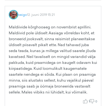
veigo
12. juuni 2019 15:21
Maldiivide kõrghooaeg on novembrist aprillini.
Maldiivid pole üldiselt Aasiaga võrreldav koht, et
broneerid jooksvalt, sinna reisimist planeeritakse
üldiselt piisavalt pikalt ette. Nad tahavad juba
seda teada, kunas ja millega valitud saarele jõuda
kavatsed. Neil tavaliselt on mingid variandid välja
pakkuda, kuid praamidega on kaugelt odavam kui
kiirpaatidega. Kuid loomulikult kaugematele
saartele nendega ei sõida. Kui plaan on praamiga
minna, siis alustaks sellest, kuhu vajalikul päeval
praamiga saab ja öömaja broneerida vastavalt
sellele. Males viibiks nii lühidalt, kui võimalik.
1
0