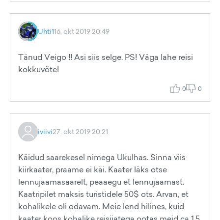
Uhti1
16. okt 2019 20:49
Tänud Veigo !! Asi siis selge. PS! Väga lahe reisi
kokkuvõte!
0
0
iviivi
27. okt 2019 20:21
Käidud saarekesel nimega Ukulhas. Sinna viis
kiirkaater, praame ei käi. Kaater läks otse
lennujaamasaarelt, peaaegu et lennujaamast.
Kaatripilet maksis turistidele 50$ ots. Arvan, et
kohalikele oli odavam. Meie lend hilines, kuid
kaater koos kohalike reisijatega ootas meid ca 1,5