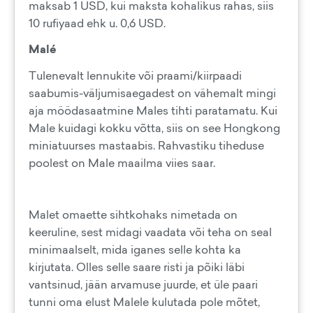
maksab 1 USD, kui maksta kohalikus rahas, siis
10 rufiyaad ehk u. 0,6 USD.
Malé
Tulenevalt lennukite või praami/kiirpaadi
saabumis-väljumisaegadest on vähemalt mingi
aja möödasaatmine Males tihti paratamatu. Kui
Male kuidagi kokku võtta, siis on see Hongkong
miniatuurses mastaabis. Rahvastiku tiheduse
poolest on Male maailma viies saar.
Malet omaette sihtkohaks nimetada on
keeruline, sest midagi vaadata või teha on seal
minimaalselt, mida iganes selle kohta ka
kirjutata. Olles selle saare risti ja põiki läbi
vantsinud, jään arvamuse juurde, et üle paari
tunni oma elust Malele kulutada pole mõtet,