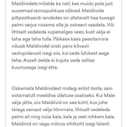
Maldiividele mõelda ka neil, kes muidu pole just
suuremad rannapuhkuse sõbrad. Maldiivide
piltpostkaardi randades on üllatavalt hea kusagil
palmi varjus niisama olla ja ookeani vaadata. Või
lihtsalt vedeleda superselges vees, kust välja ei
taha ega taha tulla. Päikese käes peesitamine
nõuab Maldiividel siiski päris kõvasti
vastupidavust isegi siis, kui seda lühikest aega
teha. Ausalt öelda ei kujuta seda sellise
kuumusega isegi ette.
Oskamata Maldiividest midagi erilist loota, sain
ootamatult meeldiva üllatuse osaliseks. Kui Male
välja jätta, siis Maldiivid on see koht, kus juhe
täiega seinast välja tõmmata, lihtsalt vedeleda
palmi all ning süüa kala, kala ja veel rohkem kala.
Maldiivid on väga mõnus sihtkoht isegi täiesti