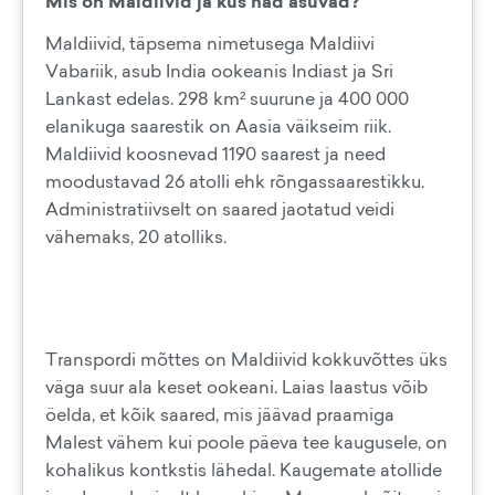
Mis on Maldiivid ja kus nad asuvad?
Maldiivid, täpsema nimetusega Maldiivi
Vabariik, asub India ookeanis Indiast ja Sri
Lankast edelas. 298 km² suurune ja 400 000
elanikuga saarestik on Aasia väikseim riik.
Maldiivid koosnevad 1190 saarest ja need
moodustavad 26 atolli ehk rõngassaarestikku.
Administratiivselt on saared jaotatud veidi
vähemaks, 20 atolliks.
Transpordi mõttes on Maldiivid kokkuvõttes üks
väga suur ala keset ookeani. Laias laastus võib
öelda, et kõik saared, mis jäävad praamiga
Malest vähem kui poole päeva tee kaugusele, on
kohalikus kontkstis lähedal. Kaugemate atollide