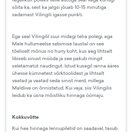
sõita ka, sest ka jalgsi jõuab 10-15 minutiga
sadamast Vilingili igasse punkti.
Ega seal Vilingilil suur midagi teha polegi, aga
Male hullumeelse sebimise taustal on see
tõeliselt mõnus no hurry koht, kus aeg lihtsalt
libiseb sinust mööda ja see pakub mingit
seletamatut naudingut. Istud kusagil ranna ääres
ühesse kümnetest võrktoolidest ja lihtsalt
vaatad ja vaatad seda sinist merd, millega
Maldiive on õnnistatud. Kui vaja, siis Vilingilis
leidub ka üsna mõistliku hinnaga öömaju.
Kokkuvõtte
Kui hea hinnaga lennupiletid on saadaval, tasub