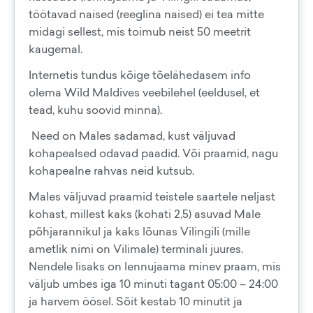
töötavad naised (reeglina naised) ei tea mitte
midagi sellest, mis toimub neist 50 meetrit
kaugemal.
Internetis tundus kõige tõelähedasem info
olema Wild Maldives veebilehel (eeldusel, et
tead, kuhu soovid minna).
Need on Males sadamad, kust väljuvad
kohapealsed odavad paadid. Või praamid, nagu
kohapealne rahvas neid kutsub.
Males väljuvad praamid teistele saartele neljast
kohast, millest kaks (kohati 2,5) asuvad Male
põhjarannikul ja kaks lõunas Vilingili (mille
ametlik nimi on Vilimale) terminali juures.
Nendele lisaks on lennujaama minev praam, mis
väljub umbes iga 10 minuti tagant 05:00 – 24:00
ja harvem öösel. Sõit kestab 10 minutit ja