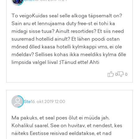
To veigoKuidas seal selle alkoga täpsemalt on?
Sain aru et lennujaama duty free-st ei tohi ka
midagi sisse tuua? Ainult resortides? Et siis need
suuremad hotellid ainult? Et lähen poodi ostan
m6ned 6lled kaasa hotelli kylmkappi vms, ei ole
m6eldav? Sellises kohas ikka meeldiks kylma 6lle
limpsida valgel liival :)Tänud ette! Ahti
0
0
Ste
16. okt 2019 12:00
Ma pakuks, et seal poes õlut ei müüda jah.
Kohalikul saarel. See on huvitav, et nendest, kes
näiteks Eestisse reisivad eeldatakse, et nad