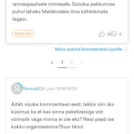
rannaapaatsele inimesele. Soodsa pakkumise
puhul läheks Maldiividele ilma kõhklemata
tagasi.
Maldiivid
32
0
Mine uusima kommentaari juurde
‹
›
1
2
Samuel22
4. juuli 2018 08:29
Aitäh sisuka kommentaari eest, tekkis siin üks
küsimus ka et kas sinna paketireisiga vist
vöimalik väga minna ei ole eks? Reisi peab ise
kokku organiseerima?Suur tänu!