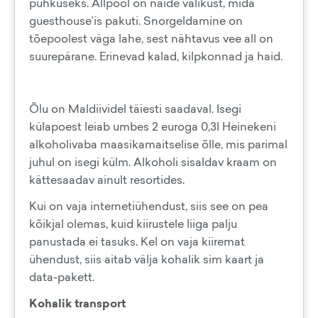
puhkuseks. Allpool on näide valikust, mida
guesthouse’is pakuti. Snorgeldamine on
tõepoolest väga lahe, sest nähtavus vee all on
suurepärane. Erinevad kalad, kilpkonnad ja haid.
Õlu on Maldiividel täiesti saadaval. Isegi
külapoest leiab umbes 2 euroga 0,3l Heinekeni
alkoholivaba maasikamaitselise õlle, mis parimal
juhul on isegi külm. Alkoholi sisaldav kraam on
kättesaadav ainult resortides.
Kui on vaja internetiühendust, siis see on pea
kõikjal olemas, kuid kiirustele liiga palju
panustada ei tasuks. Kel on vaja kiiremat
ühendust, siis aitab välja kohalik sim kaart ja
data-pakett.
Kohalik transport