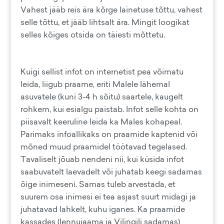
Vahest jääb reis ära kõrge lainetuse tõttu, vahest
selle tõttu, et jääb lihtsalt ära. Mingit loogikat
selles kõiges otsida on täiesti mõttetu.
Kuigi sellist infot on internetist pea võimatu
leida, liigub praame, eriti Malele lähemal
asuvatele (kuni 3-4 h sõitu) saartele, kaugelt
rohkem, kui esialgu paistab. Infot selle kohta on
piisavalt keeruline leida ka Males kohapeal.
Parimaks infoallikaks on praamide kaptenid või
mõned muud praamidel töötavad tegelased.
Tavaliselt jõuab nendeni nii, kui küsida infot
saabuvatelt laevadelt või juhatab keegi sadamas
õige inimeseni. Samas tuleb arvestada, et
suurem osa inimesi ei tea asjast suurt midagi ja
juhatavad lahkelt, kuhu iganes. Ka praamide
kassades (lennujaama ja Vilingili sadamas)