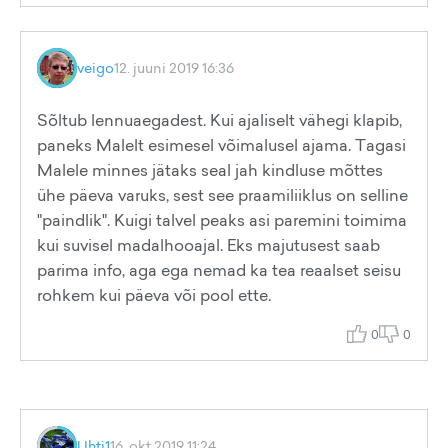
veigo
12. juuni 2019 16:36
Sõltub lennuaegadest. Kui ajaliselt vähegi klapib,
paneks Malelt esimesel võimalusel ajama. Tagasi
Malele minnes jätaks seal jah kindluse mõttes
ühe päeva varuks, sest see praamiliiklus on selline
"paindlik". Kuigi talvel peaks asi paremini toimima
kui suvisel madalhooajal. Eks majutusest saab
parima info, aga ega nemad ka tea reaalset seisu
rohkem kui päeva või pool ette.
0
0
Uhti1
16. okt 2019 11:24