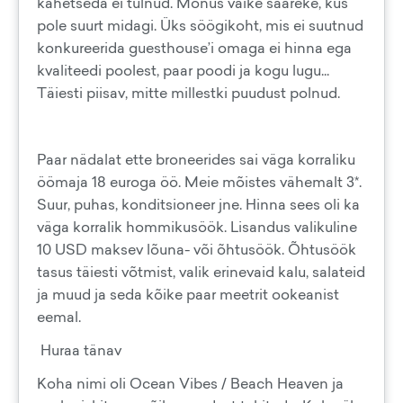
kahetseda ei tulnud. Mõnus väike saareke, kus
pole suurt midagi. Üks söögikoht, mis ei suutnud
konkureerida guesthouse’i omaga ei hinna ega
kvaliteedi poolest, paar poodi ja kogu lugu...
Täiesti piisav, mitte millestki puudust polnud.
Paar nädalat ette broneerides sai väga korraliku
öömaja 18 euroga öö. Meie mõistes vähemalt 3*.
Suur, puhas, konditsioneer jne. Hinna sees oli ka
väga korralik hommikusöök. Lisandus valikuline
10 USD maksev lõuna- või õhtusöök. Õhtusöök
tasus täiesti võtmist, valik erinevaid kalu, salateid
ja muud ja seda kõike paar meetrit ookeanist
eemal.
Huraa tänav
Koha nimi oli Ocean Vibes / Beach Heaven ja