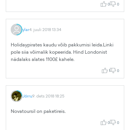
0
0
ylar
4. juuli 2018 13:34
Holidaypirates kaudu võib pakkumisi leida.Linki
pole siia võimalik kopeerida. Hind Londonist
nädalaks alates 1100£ kahele.
1
0
J6rru
9. dets 2018 18:25
Novatoursil on paketireis.
0
0