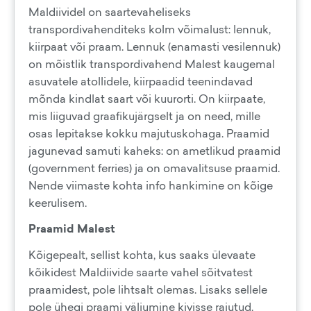
Maldiividel on saartevaheliseks
transpordivahenditeks kolm võimalust: lennuk,
kiirpaat või praam. Lennuk (enamasti vesilennuk)
on mõistlik transpordivahend Malest kaugemal
asuvatele atollidele, kiirpaadid teenindavad
mõnda kindlat saart või kuurorti. On kiirpaate,
mis liiguvad graafikujärgselt ja on need, mille
osas lepitakse kokku majutuskohaga. Praamid
jagunevad samuti kaheks: on ametlikud praamid
(government ferries) ja on omavalitsuse praamid.
Nende viimaste kohta info hankimine on kõige
keerulisem.
Praamid Malest
Kõigepealt, sellist kohta, kus saaks ülevaate
kõikidest Maldiivide saarte vahel sõitvatest
praamidest, pole lihtsalt olemas. Lisaks sellele
pole ühegi praami väljumine kivisse raiutud.