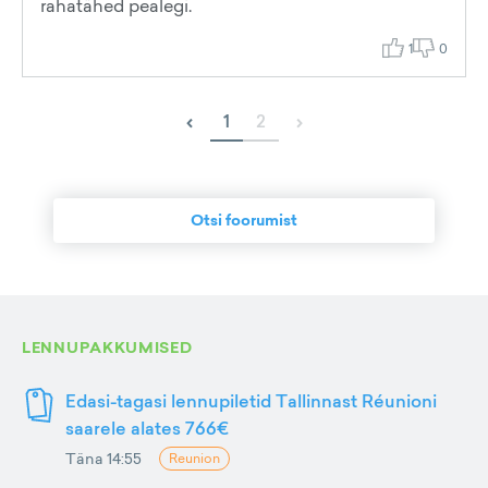
rahatähed pealegi.
1
0
‹
›
1
2
Otsi foorumist
LENNUPAKKUMISED
Edasi-tagasi lennupiletid Tallinnast Réunioni
saarele alates 766€
Täna 14:55
Reunion