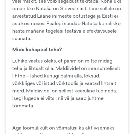
veel miskit, see võib segadust tekitada. Koha üks
omanikke Nataša on Sloveeniast, tänu sellele on
arvestatud Lääne inimeste ootustega ja Eesti ei
asu kosmoses. Pealegi suudab Nataša kohalikke
hasta mañana tegelasi teatavale efektiivsusele
suunata.
Mida kohapeal teha?
Lühike vastus oleks, et parim on mitte midagi
teha ja lihtsalt olla. Maldiividel on see suhteliselt
lihtne – lähed kuhugi palmi alla, loksud
võrkkiiges või istud võrktoolis ja vaatad lihtsalt
merd. Maldiividel on sellest keeruline tüdineda.
Isegi lugeda ei viitsi, nii välja saab juhtme
tõmmata.
Aga loomulikult on võimalusi ka aktiivsemaks