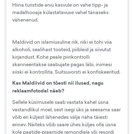
Hiina turistide arvu kasvule on vahe tipp- ja
madalhooaja külastatavuse vahel tänaseks
vähenenud.
Maldiivid on islamiusuline riik, riiki ei tohi viia
alkoholi, sealihast tooteid, piibleid ja siivutut
kirjandust. Kohe peale piirikontrolli
skanneeritakse saabujate pagas läbi, inimesi
siiski ei kontrollita. Suitsuvorsti ei konfiskeeritud.
Kas Maldiivid on tõesti nii ilusad, nagu
reklaamfotodel näeb?
Sellele küsimusele saab vastata kahel üsna
vastandlikul moel, sest isegi üks ja seesama saar
võib eri küljest lähenedes välja näha täiesti
erinev. Näiteks võib saare ühes küljes olla üsna
kole paatide-praamide remondiala või resordi