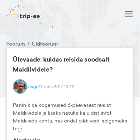
Foorum
/
Üldfoorum
Ülevaade: kuidas reisida soodsalt
Maldiividele?
veigo
11. dets 2017 13:49
Panin kirja kogemused 6-päevasest reisist
Maldiividele ja lisaks natuke ka üldist infot
Maldiivide kohta, mis endal pildi veidi selgemaks
tegi.