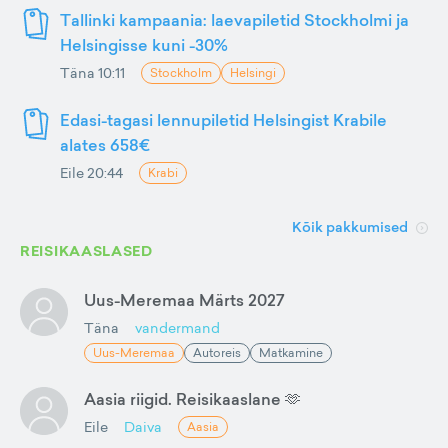
Tallinki kampaania: laevapiletid Stockholmi ja
Helsingisse kuni -30%
Täna 10:11
Stockholm
Helsingi
Edasi-tagasi lennupiletid Helsingist Krabile
alates 658€
Eile 20:44
Krabi
Kõik pakkumised
REISIKAASLASED
Uus-Meremaa Märts 2027
Täna
vandermand
Uus-Meremaa
Autoreis
Matkamine
Aasia riigid. Reisikaaslane 🫶
Eile
Daiva
Aasia