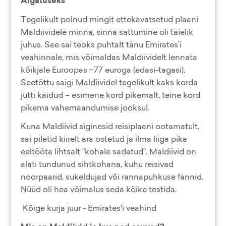
Algatuseks
Tegelikult polnud mingit ettekavatsetud plaani
Maldiividele minna, sinna sattumine oli täielik
juhus. See sai teoks puhtalt tänu Emirates’i
veahinnale, mis võimaldas Maldiividelt lennata
kõikjale Euroopas ~77 euroga (edasi-tagasi).
Seetõttu saigi Maldiividel tegelikult kaks korda
jutti käidud – esimene kord pikemalt, teine kord
pikema vahemaandumise jooksul.
Kuna Maldiivid siginesid reisiplaani ootamatult,
sai piletid kiirelt ära ostetud ja ilma liiga pika
eeltööta lihtsalt "kohale sadatud". Maldiivid on
alati tundunud sihtkohana, kuhu reisivad
noorpaarid, sukeldujad või rannapuhkuse fännid.
Nüüd oli hea võimalus seda kõike testida.
Kõige kurja juur - Emirates'i veahind