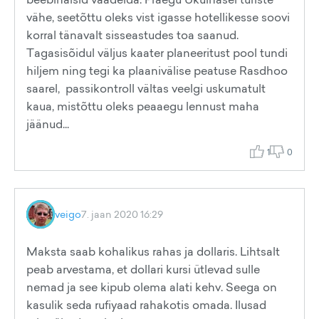
vähe, seetõttu oleks vist igasse hotellikesse soovi
korral tänavalt sisseastudes toa saanud.
Tagasisõidul väljus kaater planeeritust pool tundi
hiljem ning tegi ka plaanivälise peatuse Rasdhoo
saarel, passikontroll vältas veelgi uskumatult
kaua, mistõttu oleks peaaegu lennust maha
jäänud...
1
0
veigo
7. jaan 2020 16:29
Maksta saab kohalikus rahas ja dollaris. Lihtsalt
peab arvestama, et dollari kursi ütlevad sulle
nemad ja see kipub olema alati kehv. Seega on
kasulik seda rufiyaad rahakotis omada. Ilusad