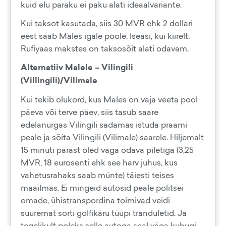
kuid elu paraku ei paku alati ideaalvariante.
Kui taksot kasutada, siis 30 MVR ehk 2 dollari
eest saab Males igale poole. Iseasi, kui kiirelt.
Rufiyaas makstes on taksosõit alati odavam.
Alternatiiv Malele – Vilingili
(Villingili)/Vilimale
Kui tekib olukord, kus Males on vaja veeta pool
päeva või terve päev, siis tasub saare
edelanurgas Vilingili sadamas istuda praami
peale ja sõita Vilingili (Vilimale) saarele. Hiljemalt
15 minuti pärast oled väga odava piletiga (3,25
MVR, 18 eurosenti ehk see harv juhus, kus
vahetusrahaks saab münte) täiesti teises
maailmas. Ei mingeid autosid peale politsei
omade, ühistranspordina toimivad veidi
suuremat sorti golfikäru tüüpi tranduletid. Ja
tegelikult poleks selle autoga seal väga kuhugi