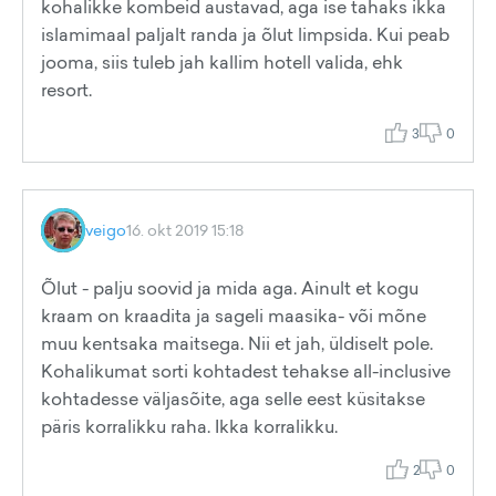
kohalikke kombeid austavad, aga ise tahaks ikka
islamimaal paljalt randa ja õlut limpsida. Kui peab
jooma, siis tuleb jah kallim hotell valida, ehk
resort.
3
0
veigo
16. okt 2019 15:18
Õlut - palju soovid ja mida aga. Ainult et kogu
kraam on kraadita ja sageli maasika- või mõne
muu kentsaka maitsega. Nii et jah, üldiselt pole.
Kohalikumat sorti kohtadest tehakse all-inclusive
kohtadesse väljasõite, aga selle eest küsitakse
päris korralikku raha. Ikka korralikku.
2
0