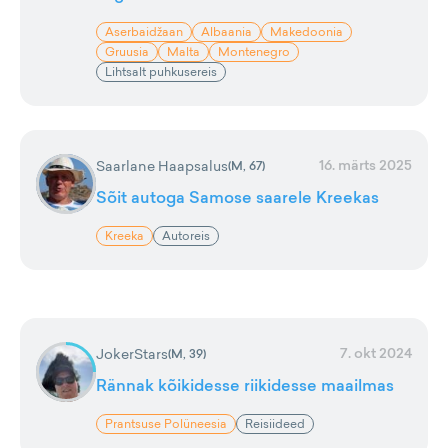
Aserbaidžaan
Albaania
Makedoonia
Gruusia
Malta
Montenegro
Lihtsalt puhkusereis
16. märts 2025
Saarlane Haapsalus
(
M, 67
)
Sõit autoga Samose saarele Kreekas
Kreeka
Autoreis
7. okt 2024
JokerStars
(
M, 39
)
Rännak kõikidesse riikidesse maailmas
Prantsuse Polüneesia
Reisiideed