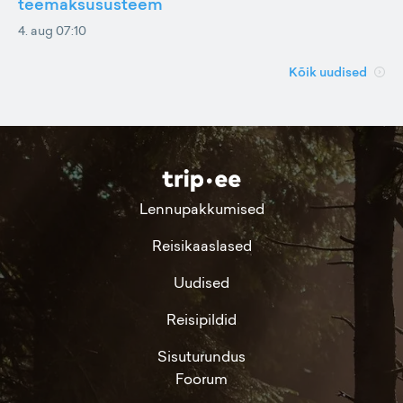
teemaksusüsteem
4. aug 07:10
Kõik uudised
Lennupakkumised
Reisikaaslased
Uudised
Reisipildid
Sisuturundus
Foorum