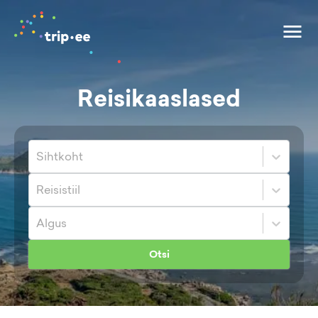
Reisikaaslased
Sihtkoht
Reisistiil
Algus
Otsi