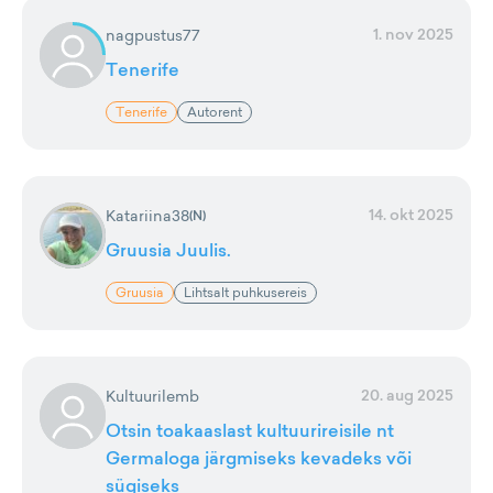
1. nov 2025
nagpustus77
Tenerife
Tenerife
Autorent
14. okt 2025
Katariina38
(
N
)
Gruusia Juulis.
Gruusia
Lihtsalt puhkusereis
20. aug 2025
Kultuurilemb
Otsin toakaaslast kultuurireisile nt
Germaloga järgmiseks kevadeks või
sügiseks