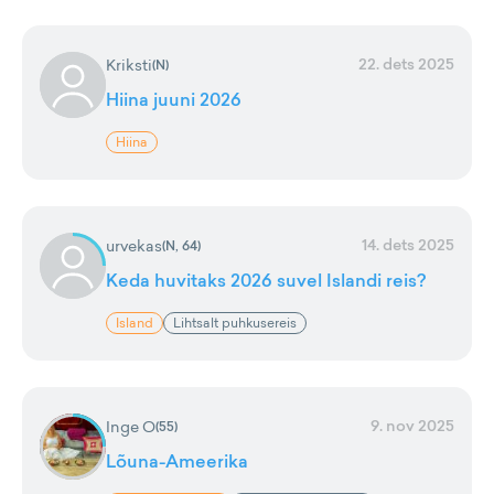
22. dets 2025
Kriksti
(
N
)
Hiina juuni 2026
Hiina
14. dets 2025
urvekas
(
N, 64
)
Keda huvitaks 2026 suvel Islandi reis?
Island
Lihtsalt puhkusereis
9. nov 2025
Inge O
(
55
)
Lõuna-Ameerika