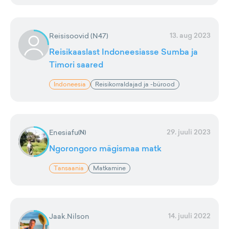
13. aug 2023
Reisisoovid (N47)
Reisikaaslast Indoneesiasse Sumba ja
Timori saared
Indoneesia
Reisikorraldajad ja -bürood
29. juuli 2023
Enesiafu
(
N
)
Ngorongoro mägismaa matk
Tansaania
Matkamine
14. juuli 2022
Jaak.Nilson