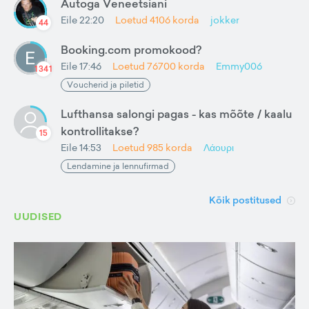
Autoga Veneetsiani
Eile 22:20
Loetud
4106
korda
jokker
44
Booking.com promokood?
Eile 17:46
Loetud
76700
korda
Emmy006
1341
Voucherid ja piletid
Lufthansa salongi pagas - kas mõõte / kaalu
kontrollitakse?
15
Eile 14:53
Loetud
985
korda
Λάουρι
Lendamine ja lennufirmad
Kõik postitused
UUDISED