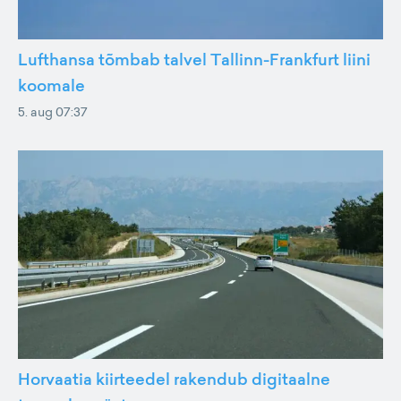
Lufthansa tõmbab talvel Tallinn-Frankfurt liini
koomale
5. aug 07:37
Horvaatia kiirteedel rakendub digitaalne