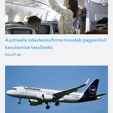
Austraalia odavlennufirma muudab pagasiriiuli
kasutamise tasuliseks
Eile 07:46