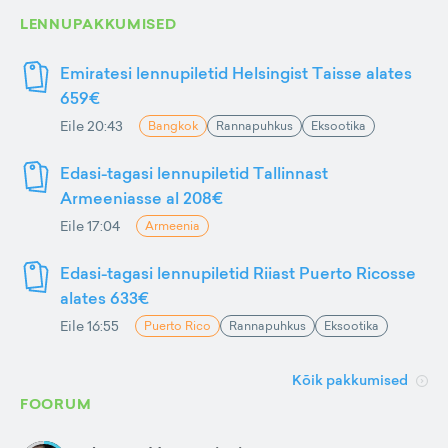
LENNUPAKKUMISED
Emiratesi lennupiletid Helsingist Taisse alates
659€
Eile 20:43
Bangkok
Rannapuhkus
Eksootika
Edasi-tagasi lennupiletid Tallinnast
Armeeniasse al 208€
Eile 17:04
Armeenia
Edasi-tagasi lennupiletid Riiast Puerto Ricosse
alates 633€
Eile 16:55
Puerto Rico
Rannapuhkus
Eksootika
Kõik pakkumised
FOORUM